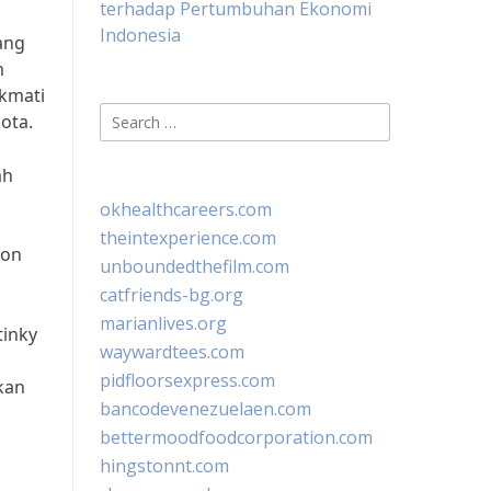
terhadap Pertumbuhan Ekonomi
Indonesia
ang
m
kmati
Search
ota.
for:
ah
okhealthcareers.com
theintexperience.com
ton
unboundedthefilm.com
catfriends-bg.org
marianlives.org
tinky
waywardtees.com
pidfloorsexpress.com
kan
bancodevenezuelaen.com
bettermoodfoodcorporation.com
hingstonnt.com