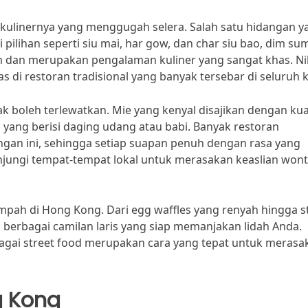
ulinernya yang menggugah selera. Salah satu hidangan y
pilihan seperti siu mai, har gow, dan char siu bao, dim su
m dan merupakan pengalaman kuliner yang sangat khas. Ni
 di restoran tradisional yang banyak tersebar di seluruh k
ak boleh terlewatkan. Mie yang kenyal disajikan dengan ku
 yang berisi daging udang atau babi. Banyak restoran
an ini, sehingga setiap suapan penuh dengan rasa yang
jungi tempat-tempat lokal untuk merasakan keaslian won
impah di Hong Kong. Dari egg waffles yang renyah hingga s
 berbagai camilan laris yang siap memanjakan lidah Anda.
gai street food merupakan cara yang tepat untuk merasa
g Kong