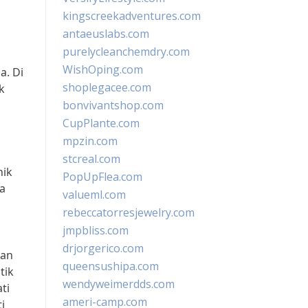
kingscreekadventures.com
antaeuslabs.com
purelycleanchemdry.com
WishOping.com
a. Di
shoplegacee.com
k
l
bonvivantshop.com
CupPlante.com
mpzin.com
stcreal.com
nik
PopUpFlea.com
a
valueml.com
rebeccatorresjewelry.com
jmpbliss.com
drjorgerico.com
dan
queensushipa.com
tik
wendyweimerdds.com
ti
ameri-camp.com
i