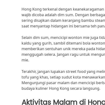
Hong Kong terkenal dengan keanekaragaman k
wajib dicoba adalah dim sum. Dengan berbagai 
sering disajikan dalam keranjang bambu stea
saat menyantap hidangan ini bersama teh panas
Selain dim sum, mencicipi wonton mie juga tid
kaldu yang gurih, sambil ditemani bola wonton
memberikan sentuhan unik mereka pada hidang
menggugah selera. Jangan ragu untuk mengun
mie.
Terakhir, jangan lupakan street food yang mel
tofu yang khas, setiap sudut kota menawarkan
Mengunjungi pasar malam dan mencicipi berba
budaya kuliner Hong Kong secara langsung.
Aktivitas Malam di Hon