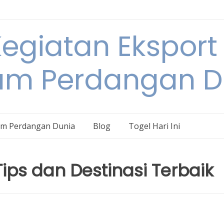
egiatan Eksport
am Perdangan D
am Perdangan Dunia
Blog
Togel Hari Ini
Tips dan Destinasi Terbaik