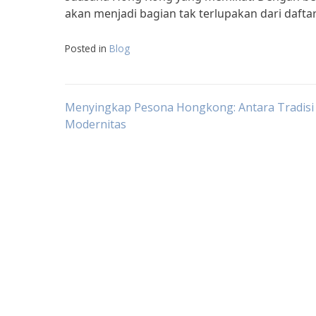
akan menjadi bagian tak terlupakan dari dafta
Posted in
Blog
Post
Menyingkap Pesona Hongkong: Antara Tradisi
Modernitas
navigation