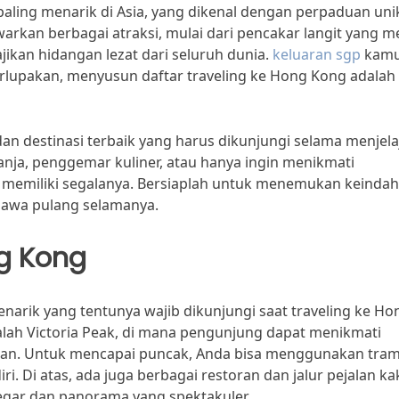
paling menarik di Asia, yang dikenal dengan perpaduan uni
arkan berbagai atraksi, mulai dari pencakar langit yang m
ikan hidangan lezat dari seluruh dunia.
keluaran sgp
kam
rlupakan, menyusun daftar traveling ke Hong Kong adalah
dan destinasi terbaik yang harus dikunjungi selama menjela
nja, penggemar kuliner, atau hanya ingin menikmati
emiliki segalanya. Bersiaplah untuk menemukan keinda
bawa pulang selamanya.
g Kong
arik yang tentunya wajib dikunjungi saat traveling ke Ho
dalah Victoria Peak, di mana pengunjung dapat menikmati
n. Untuk mencapai puncak, Anda bisa menggunakan tra
. Di atas, ada juga berbagai restoran dan jalur pejalan ka
gar dan panorama yang spektakuler.