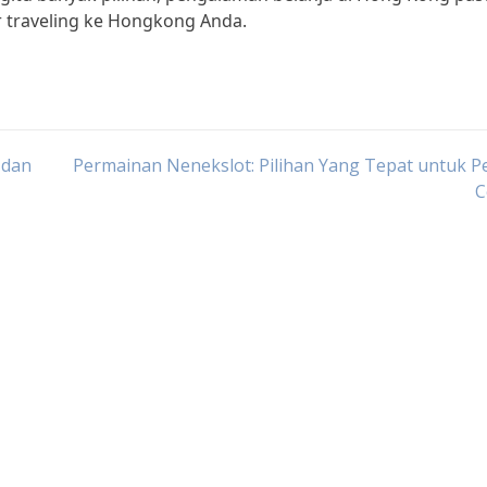
r traveling ke Hongkong Anda.
 dan
Permainan Nenekslot: Pilihan Yang Tepat untuk 
C