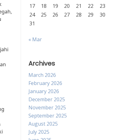
k
17
18
19
20
21
22
23
egah,
24
25
26
27
28
29
30
u
31
« Mar
jahi
Archives
han
March 2026
February 2026
January 2026
December 2025
November 2025
ng
September 2025
August 2025
m
ki
July 2025