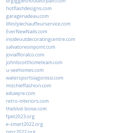
drgiggleshouseofpain.com
hotflashdesigns.com
garagenadeau.com
lifestylechauffeurservice.com
EverNewNails.com
insideoutdecoratingcentre.com
salvatoresinpoint.com
jovialfloralco.com
johnlscotthometeam.com
u-seehomes.com
watersportslagonissi.com
mischieffashion.com
eduwyre.com
retro-interiors.com
theblvd-boise.com
fpet2023.org
e-smart2022.org
ngrc2022.org