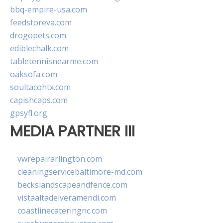
bbq-empire-usa.com
feedstoreva.com
drogopets.com
ediblechalk.com
tabletennisnearme.com
oaksofa.com
soultacohtx.com
capishcaps.com
gpsyfl.org
MEDIA PARTNER III
vwrepairarlington.com
cleaningservicebaltimore-md.com
beckslandscapeandfence.com
vistaaltadelveramendi.com
coastlinecateringnc.com