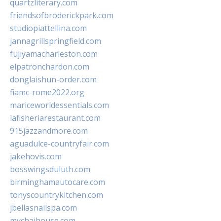
quartzliterary.com
friendsofbroderickpark.com
studiopiattellina.com
jannagrillspringfield.com
fujiyamacharleston.com
elpatronchardon.com
donglaishun-order.com
fiamc-rome2022.org
mariceworldessentials.com
lafisheriarestaurant.com
915jazzandmore.com
aguadulce-countryfair.com
jakehovis.com
bosswingsduluth.com
birminghamautocare.com
tonyscountrykitchen.com
jbellasnailspa.com
mychaihouse.com