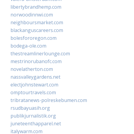
libertybrandhemp.com
norwoodinnwi.com
neighboursmarket.com
blackanguscareers.com
bolesfororegon.com
bodega-ole.com
thestreamlinerlounge.com
mestrinorubanofc.com
novelatherton.com
nassvalleygardens.net
electjohnstewart.com
omptourtravels.com
tribratanews-polreskebumen.com
rsudbayuasih.org
publikjurnalistik.org
juneteenthapparel.net
italywarm.com