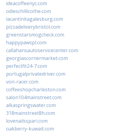
ideacoffeenyc.com
odieschillicothe.com
lacantinitagalesburg.com
pizzadeliverybristol.com
greenstarsmogcheck.com
happypawspl.com
callahansautoservicecenter.com
georgiascornermarket.com
perfectfit24-7.com
portugalprivatedriver.com
von-racer.com
coffeeshopcharleston.com
salon104mainstreet.com
alkaspringswater.com
318mainstreet8h.com
lovenailsspari.com
oakberry-kuwait.com