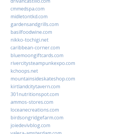
drivancastillo.com
cmmedspa.com
midletontkd.com
gardensandgrills.com
basilfoodwine.com
nikko-tochigi.net
caribbean-corner.com
bluemoongiftcards.com
rivercitysteampunkexpo.com
kchoops.net
mountainsideskateshop.com
kirtlandcitytavern.com
301nutritionspot.com
ammos-stores.com
loceanecreations.com
birdsongridgefarm.com
joiedevivblog.com
valera-amsterdam.com