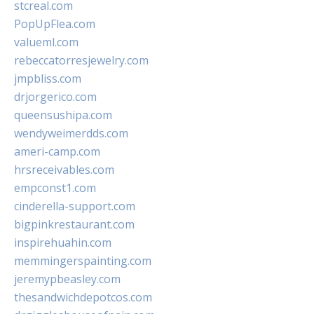
stcreal.com
PopUpFlea.com
valueml.com
rebeccatorresjewelry.com
jmpbliss.com
drjorgerico.com
queensushipa.com
wendyweimerdds.com
ameri-camp.com
hrsreceivables.com
empconst1.com
cinderella-support.com
bigpinkrestaurant.com
inspirehuahin.com
memmingerspainting.com
jeremypbeasley.com
thesandwichdepotcos.com