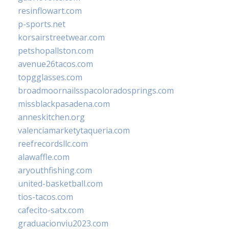
resinflowart.com
p-sports.net
korsairstreetwear.com
petshopallston.com
avenue26tacos.com
topgglasses.com
broadmoornailsspacoloradosprings.com
missblackpasadena.com
anneskitchen.org
valenciamarketytaqueria.com
reefrecordsllc.com
alawaffle.com
aryouthfishing.com
united-basketball.com
tios-tacos.com
cafecito-satx.com
graduacionviu2023.com