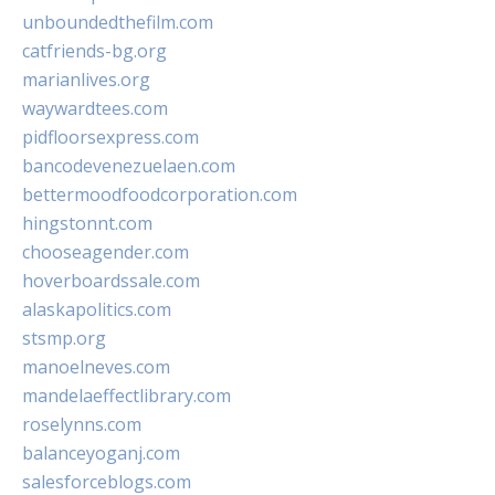
unboundedthefilm.com
catfriends-bg.org
marianlives.org
waywardtees.com
pidfloorsexpress.com
bancodevenezuelaen.com
bettermoodfoodcorporation.com
hingstonnt.com
chooseagender.com
hoverboardssale.com
alaskapolitics.com
stsmp.org
manoelneves.com
mandelaeffectlibrary.com
roselynns.com
balanceyoganj.com
salesforceblogs.com