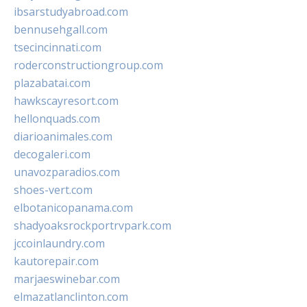
ibsarstudyabroad.com
bennusehgall.com
tsecincinnati.com
roderconstructiongroup.com
plazabatai.com
hawkscayresort.com
hellonquads.com
diarioanimales.com
decogaleri.com
unavozparadios.com
shoes-vert.com
elbotanicopanama.com
shadyoaksrockportrvpark.com
jccoinlaundry.com
kautorepair.com
marjaeswinebar.com
elmazatlanclinton.com