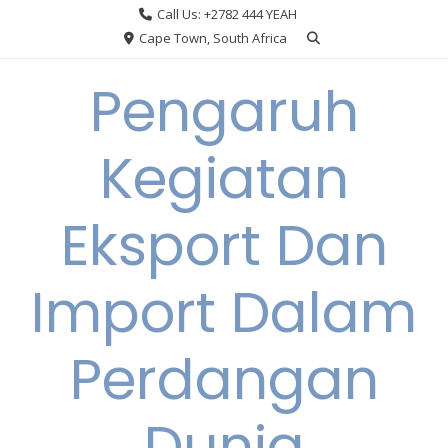
Skip
Call Us: +2782 444 YEAH
to
Cape Town, South Africa
content
Pengaruh
Kegiatan
Eksport Dan
Import Dalam
Perdangan
Dunia