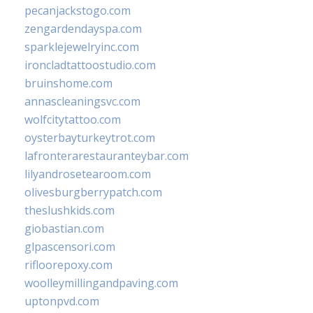
pecanjackstogo.com
zengardendayspa.com
sparklejewelryinc.com
ironcladtattoostudio.com
bruinshome.com
annascleaningsvc.com
wolfcitytattoo.com
oysterbayturkeytrot.com
lafronterarestauranteybar.com
lilyandrosetearoom.com
olivesburgberrypatch.com
theslushkids.com
giobastian.com
glpascensori.com
rifloorepoxy.com
woolleymillingandpaving.com
uptonpvd.com