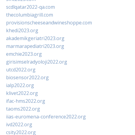
scdlqatar2022-qa.com
thecolumbiagrill.com
provisionscheeseandwineshoppe.com
khedi2023.org
akademikgeriatri2023.org
marmarapediatri2023.org
emchie2023.org
girisimselradyoloji2022.org
utcd2022.org
biosensor2022.org
ialp2022.org
klivet2022.org
ifac-hms2022.org
taoms2022.org
iias-euromena-conference2022.org
ivd2022.org
csity2022.org