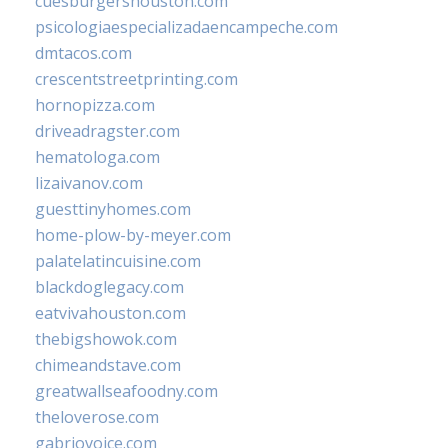
cuesburgershouston.com
psicologiaespecializadaencampeche.com
dmtacos.com
crescentstreetprinting.com
hornopizza.com
driveadragster.com
hematologa.com
lizaivanov.com
guesttinyhomes.com
home-plow-by-meyer.com
palatelatincuisine.com
blackdoglegacy.com
eatvivahouston.com
thebigshowok.com
chimeandstave.com
greatwallseafoodny.com
theloverose.com
gabriovoice.com