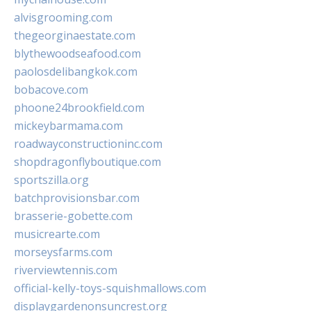
alvisgrooming.com
thegeorginaestate.com
blythewoodseafood.com
paolosdelibangkok.com
bobacove.com
phoone24brookfield.com
mickeybarmama.com
roadwayconstructioninc.com
shopdragonflyboutique.com
sportszilla.org
batchprovisionsbar.com
brasserie-gobette.com
musicrearte.com
morseysfarms.com
riverviewtennis.com
official-kelly-toys-squishmallows.com
displaygardenonsuncrest.org