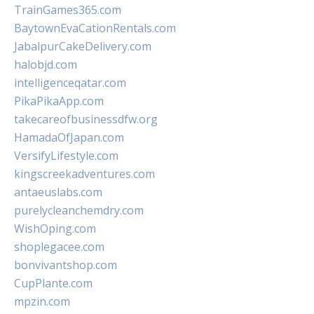
TrainGames365.com
BaytownEvaCationRentals.com
JabalpurCakeDelivery.com
halobjd.com
intelligenceqatar.com
PikaPikaApp.com
takecareofbusinessdfw.org
HamadaOfJapan.com
VersifyLifestyle.com
kingscreekadventures.com
antaeuslabs.com
purelycleanchemdry.com
WishOping.com
shoplegacee.com
bonvivantshop.com
CupPlante.com
mpzin.com