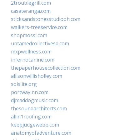
2troublegrill.com
casateranga.com
sticksandstonesstudiooh.com
walkers-treeservice.com
shopmossi.com
untamedcollectivesd.com
mxpwellness.com
infernocanine.com
thepaperhousecollection.com
allisonwillisholley.com
solslite.org
portwayinn.com
djmaddogmusic.com
thesoundarchitects.com
allin1roofing.com
keepjudgewebb.com
anatomyofadventure.com