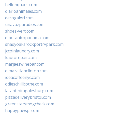
hellonquads.com
diarioanimales.com
decogaleri.com
unavozparadios.com
shoes-vert.com
elbotanicopanama.com
shadyoaksrockportrvpark.com
jccoinlaundry.com
kautorepair.com
marjaeswinebar.com
elmazatlanclinton.com
ideacoffeenyc.com
odieschillicothe.com
lacantinitagalesburg.com
pizzadeliverybristol.com
greenstarsmogcheck.com
happypawspl.com