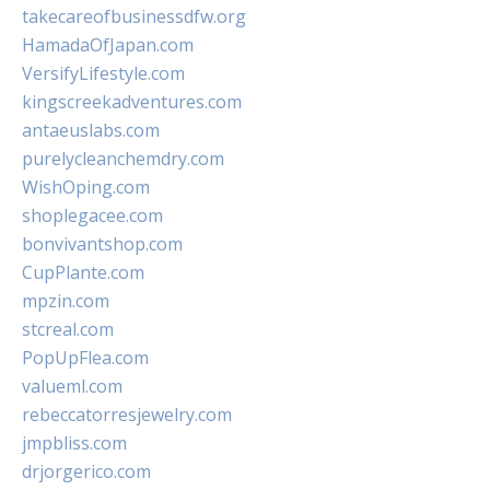
takecareofbusinessdfw.org
HamadaOfJapan.com
VersifyLifestyle.com
kingscreekadventures.com
antaeuslabs.com
purelycleanchemdry.com
WishOping.com
shoplegacee.com
bonvivantshop.com
CupPlante.com
mpzin.com
stcreal.com
PopUpFlea.com
valueml.com
rebeccatorresjewelry.com
jmpbliss.com
drjorgerico.com