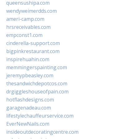
queensushipa.com
wendyweimerdds.com
ameri-camp.com
hrsreceivables.com
empconst1.com
cinderella-support.com
bigpinkrestaurant.com
inspirehuahin.com
memmingerspainting.com
jeremypbeasley.com
thesandwichdepotcos.com
drgiggleshouseofpain.com
hotflashdesigns.com
garagenadeau.com
lifestylechauffeurservice.com
EverNewNails.com
insideoutdecoratingcentre.com