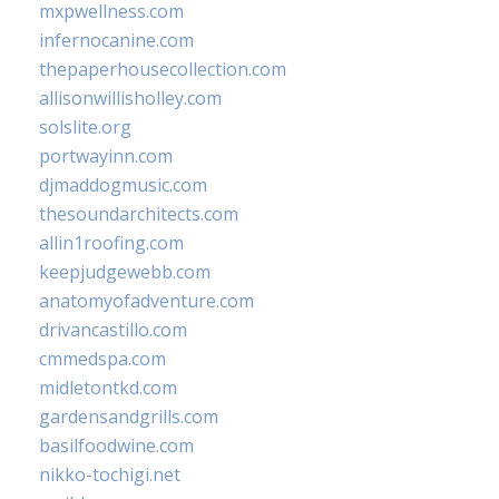
mxpwellness.com
infernocanine.com
thepaperhousecollection.com
allisonwillisholley.com
solslite.org
portwayinn.com
djmaddogmusic.com
thesoundarchitects.com
allin1roofing.com
keepjudgewebb.com
anatomyofadventure.com
drivancastillo.com
cmmedspa.com
midletontkd.com
gardensandgrills.com
basilfoodwine.com
nikko-tochigi.net