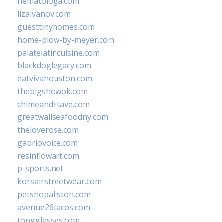
hematologa.com
lizaivanov.com
guesttinyhomes.com
home-plow-by-meyer.com
palatelatincuisine.com
blackdoglegacy.com
eatvivahouston.com
thebigshowok.com
chimeandstave.com
greatwallseafoodny.com
theloverose.com
gabriovoice.com
resinflowart.com
p-sports.net
korsairstreetwear.com
petshopallston.com
avenue26tacos.com
topgglasses.com