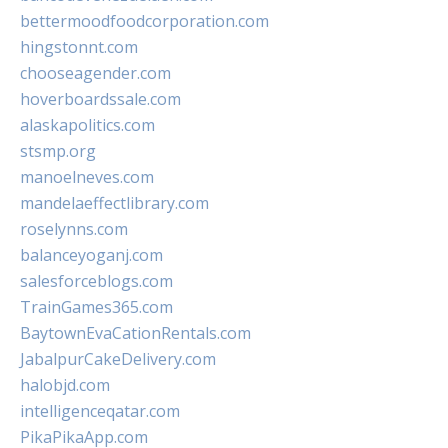
bettermoodfoodcorporation.com
hingstonnt.com
chooseagender.com
hoverboardssale.com
alaskapolitics.com
stsmp.org
manoelneves.com
mandelaeffectlibrary.com
roselynns.com
balanceyoganj.com
salesforceblogs.com
TrainGames365.com
BaytownEvaCationRentals.com
JabalpurCakeDelivery.com
halobjd.com
intelligenceqatar.com
PikaPikaApp.com