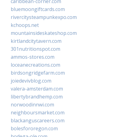
caribbean-corner.com
bluemoongiftcards.com
rivercitysteampunkexpo.com
kchoops.net
mountainsideskateshop.com
kirtlandcitytavern.com
301nutritionspot.com
ammos-stores.com
loceanecreations.com
birdsongridgefarm.com
joiedevivblog.com
valera-amsterdam.com
libertybrandhemp.com
norwoodinnwi.com
neighboursmarket.com
blackanguscareers.com
bolesfororegon.com
bodega-ole.com