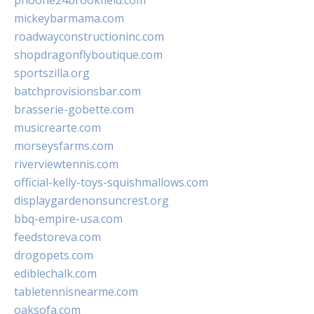
phoone24brookfield.com
mickeybarmama.com
roadwayconstructioninc.com
shopdragonflyboutique.com
sportszilla.org
batchprovisionsbar.com
brasserie-gobette.com
musicrearte.com
morseysfarms.com
riverviewtennis.com
official-kelly-toys-squishmallows.com
displaygardenonsuncrest.org
bbq-empire-usa.com
feedstoreva.com
drogopets.com
ediblechalk.com
tabletennisnearme.com
oaksofa.com