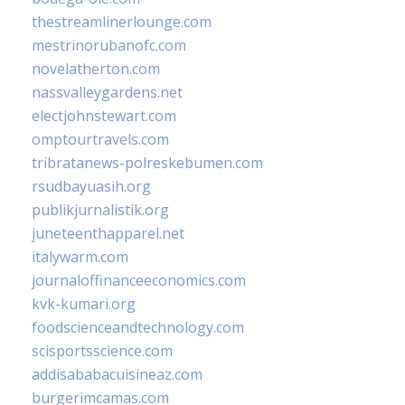
thestreamlinerlounge.com
mestrinorubanofc.com
novelatherton.com
nassvalleygardens.net
electjohnstewart.com
omptourtravels.com
tribratanews-polreskebumen.com
rsudbayuasih.org
publikjurnalistik.org
juneteenthapparel.net
italywarm.com
journaloffinanceeconomics.com
kvk-kumari.org
foodscienceandtechnology.com
scisportsscience.com
addisababacuisineaz.com
burgerimcamas.com