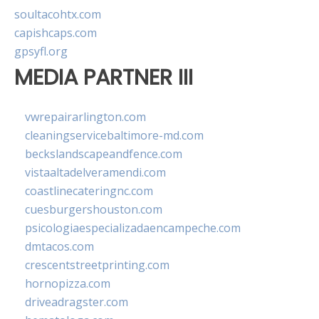
soultacohtx.com
capishcaps.com
gpsyfl.org
MEDIA PARTNER III
vwrepairarlington.com
cleaningservicebaltimore-md.com
beckslandscapeandfence.com
vistaaltadelveramendi.com
coastlinecateringnc.com
cuesburgershouston.com
psicologiaespecializadaencampeche.com
dmtacos.com
crescentstreetprinting.com
hornopizza.com
driveadragster.com