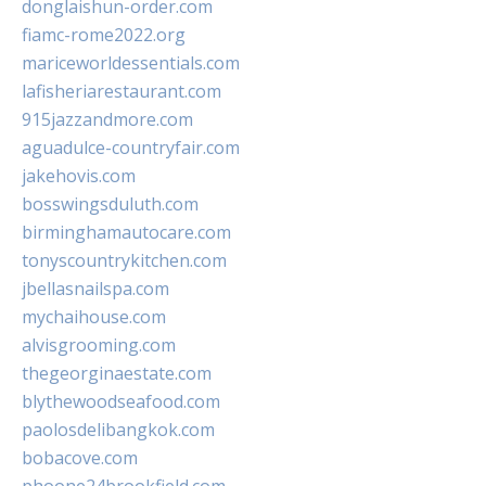
donglaishun-order.com
fiamc-rome2022.org
mariceworldessentials.com
lafisheriarestaurant.com
915jazzandmore.com
aguadulce-countryfair.com
jakehovis.com
bosswingsduluth.com
birminghamautocare.com
tonyscountrykitchen.com
jbellasnailspa.com
mychaihouse.com
alvisgrooming.com
thegeorginaestate.com
blythewoodseafood.com
paolosdelibangkok.com
bobacove.com