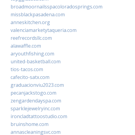
broadmoornailsspacoloradosprings.com
missblackpasadena.com
anneskitchen.org
valenciamarketytaqueria.com
reefrecordsllc.com
alawaffle.com
aryouthfishing.com
united-basketball.com
tios-tacos.com
cafecito-satx.com
graduacionviu2023.com
pecanjackstogo.com
zengardendayspa.com
sparklejewelryinc.com
ironcladtattoostudio.com
bruinshome.com
annascleaningsvc.com