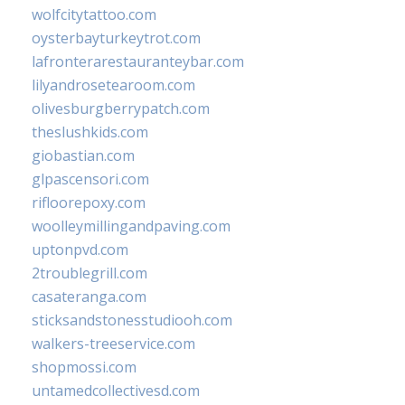
wolfcitytattoo.com
oysterbayturkeytrot.com
lafronterarestauranteybar.com
lilyandrosetearoom.com
olivesburgberrypatch.com
theslushkids.com
giobastian.com
glpascensori.com
rifloorepoxy.com
woolleymillingandpaving.com
uptonpvd.com
2troublegrill.com
casateranga.com
sticksandstonesstudiooh.com
walkers-treeservice.com
shopmossi.com
untamedcollectivesd.com