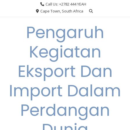
Skip
Call Us: +2782 444 YEAH
to
Cape Town, South Africa
content
Pengaruh
Kegiatan
Eksport Dan
Import Dalam
Perdangan
Dunia