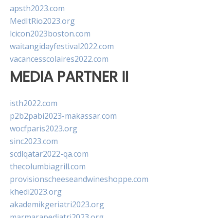
apsth2023.com
MedItRio2023.org
lcicon2023boston.com
waitangidayfestival2022.com
vacancesscolaires2022.com
MEDIA PARTNER II
isth2022.com
p2b2pabi2023-makassar.com
wocfparis2023.org
sinc2023.com
scdlqatar2022-qa.com
thecolumbiagrill.com
provisionscheeseandwineshoppe.com
khedi2023.org
akademikgeriatri2023.org
marmarapediatri2023.org