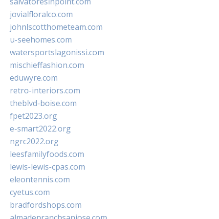
salvatoresinpoint.com
jovialfloralco.com
johnlscotthometeam.com
u-seehomes.com
watersportslagonissi.com
mischieffashion.com
eduwyre.com
retro-interiors.com
theblvd-boise.com
fpet2023.org
e-smart2022.org
ngrc2022.org
leesfamilyfoods.com
lewis-lewis-cpas.com
eleontennis.com
cyetus.com
bradfordshops.com
almadenranchsanjose.com