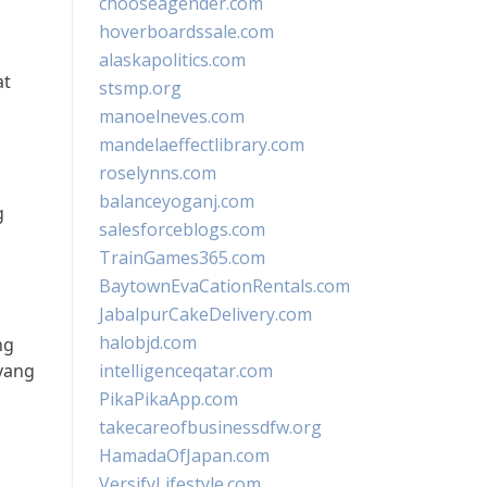
chooseagender.com
hoverboardssale.com
alaskapolitics.com
at
stsmp.org
manoelneves.com
mandelaeffectlibrary.com
roselynns.com
balanceyoganj.com
g
salesforceblogs.com
TrainGames365.com
BaytownEvaCationRentals.com
JabalpurCakeDelivery.com
halobjd.com
ng
yang
intelligenceqatar.com
PikaPikaApp.com
takecareofbusinessdfw.org
HamadaOfJapan.com
VersifyLifestyle.com