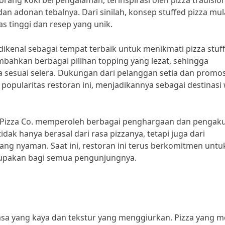
rang koki berpengalaman, terinspirasi oleh pizza tradisio
n adonan tebalnya. Dari sinilah, konsep stuffed pizza mul
 tinggi dan resep yang unik.
 dikenal sebagai tempat terbaik untuk menikmati pizza stuff
mbahkan berbagai pilihan topping yang lezat, sehingga
sesuai selera. Dukungan dari pelanggan setia dan promos
opularitas restoran ini, menjadikannya sebagai destinasi 
d Pizza Co. memperoleh berbagai penghargaan dan pengaku
tidak hanya berasal dari rasa pizzanya, tetapi juga dari
ng nyaman. Saat ini, restoran ini terus berkomitmen untu
upakan bagi semua pengunjungnya.
 rasa yang kaya dan tekstur yang menggiurkan. Pizza yang 