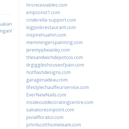
hrsreceivables.com
empconst1.com
cinderella-support.com
asakan
bigpinkrestaurant.com
ngan!
inspirehuahin.com
memmingerspainting.com
jeremypbeasley.com
thesandwichdepotcos.com
drgiggleshouseofpain.com
hotflashdesigns.com
garagenadeau.com
lifestylechauffeurservice.com
EverNewNails.com
insideoutdecoratingcentre.com
salvatoresinpoint.com
jovialfloralco.com
johnlscotthometeam.com