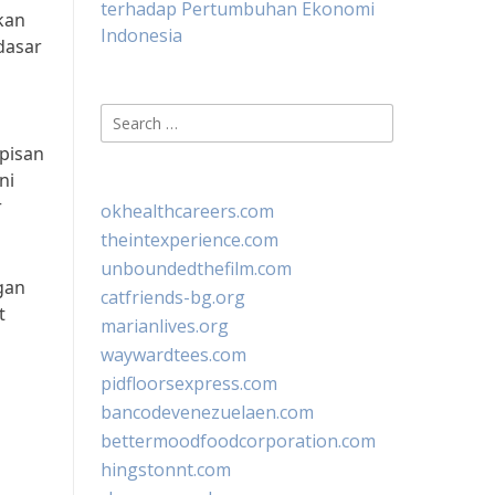
terhadap Pertumbuhan Ekonomi
kan
Indonesia
dasar
Search
for:
pisan
ni
r
okhealthcareers.com
theintexperience.com
unboundedthefilm.com
gan
catfriends-bg.org
t
marianlives.org
waywardtees.com
pidfloorsexpress.com
bancodevenezuelaen.com
bettermoodfoodcorporation.com
hingstonnt.com