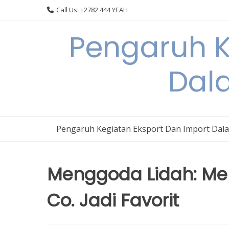
Skip
Call Us: +2782 444 YEAH
to
content
Pengaruh K
Dal
Pengaruh Kegiatan Eksport Dan Import Dal
Menggoda Lidah: Men
Co. Jadi Favorit