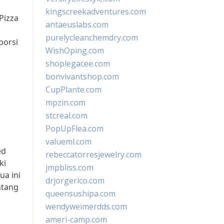
kingscreekadventures.com
Pizza
antaeuslabs.com
purelycleanchemdry.com
porsi
WishOping.com
shoplegacee.com
bonvivantshop.com
CupPlante.com
mpzin.com
stcreal.com
PopUpFlea.com
valueml.com
ed
rebeccatorresjewelry.com
ki
jmpbliss.com
a ini
drjorgerico.com
ntang
queensushipa.com
wendyweimerdds.com
ameri-camp.com