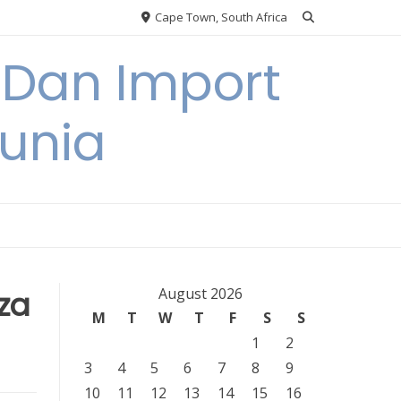
Cape Town, South Africa
 Dan Import
unia
za
August 2026
M
T
W
T
F
S
S
1
2
3
4
5
6
7
8
9
10
11
12
13
14
15
16