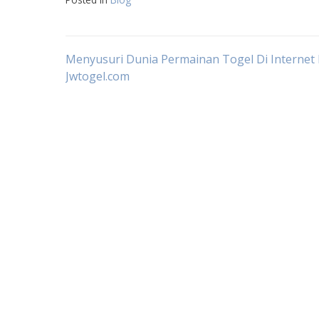
Post
Menyusuri Dunia Permainan Togel Di Internet 
Jwtogel.com
navigation