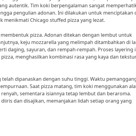
 yang autentik. Tim koki berpengalaman sangat memperhati
hingga pengulian adonan. Ini dilakukan untuk menciptakan 
 menikmati Chicago stuffed pizza yang lezat.
ah membentuk pizza. Adonan ditekan dengan lembut untuk
njutnya, keju mozzarella yang melimpah ditambahkan di la
rti daging, sayuran, dan rempah-rempah. Proses layering i
ed pizza, menghasilkan kombinasi rasa yang kaya dan tekstu
ng telah dipanaskan dengan suhu tinggi. Waktu pemanggan
sempurnaan. Saat pizza matang, tim koki menggunakan ala
renyah, sementara isiannya tetap lembut dan beraroma.
k diiris dan disajikan, memanjakan lidah setiap orang yang