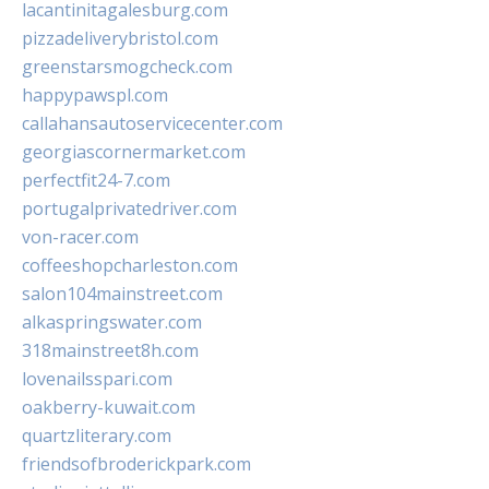
lacantinitagalesburg.com
pizzadeliverybristol.com
greenstarsmogcheck.com
happypawspl.com
callahansautoservicecenter.com
georgiascornermarket.com
perfectfit24-7.com
portugalprivatedriver.com
von-racer.com
coffeeshopcharleston.com
salon104mainstreet.com
alkaspringswater.com
318mainstreet8h.com
lovenailsspari.com
oakberry-kuwait.com
quartzliterary.com
friendsofbroderickpark.com