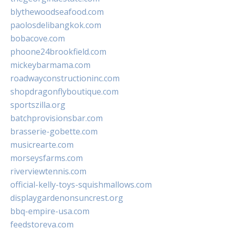
blythewoodseafood.com
paolosdelibangkok.com
bobacove.com
phoone24brookfield.com
mickeybarmama.com
roadwayconstructioninc.com
shopdragonflyboutique.com
sportszilla.org
batchprovisionsbar.com
brasserie-gobette.com
musicrearte.com
morseysfarms.com
riverviewtennis.com
official-kelly-toys-squishmallows.com
displaygardenonsuncrest.org
bbq-empire-usa.com
feedstoreva.com