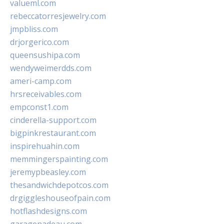
valueml.com
rebeccatorresjewelry.com
jmpbliss.com
drjorgerico.com
queensushipa.com
wendyweimerdds.com
ameri-camp.com
hrsreceivables.com
empconst1.com
cinderella-support.com
bigpinkrestaurant.com
inspirehuahin.com
memmingerspainting.com
jeremypbeasley.com
thesandwichdepotcos.com
drgiggleshouseofpain.com
hotflashdesigns.com