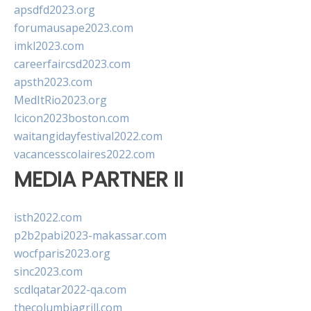
apsdfd2023.org
forumausape2023.com
imkl2023.com
careerfaircsd2023.com
apsth2023.com
MedItRio2023.org
lcicon2023boston.com
waitangidayfestival2022.com
vacancesscolaires2022.com
MEDIA PARTNER II
isth2022.com
p2b2pabi2023-makassar.com
wocfparis2023.org
sinc2023.com
scdlqatar2022-qa.com
thecolumbiagrill.com