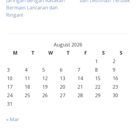
Jaringan dengan Rasakan
dan Destinasi Terbaik
Bermain Lancaran dan
navigation
Ringan!
August 2026
M
T
W
T
F
S
S
1
2
3
4
5
6
7
8
9
10
11
12
13
14
15
16
17
18
19
20
21
22
23
24
25
26
27
28
29
30
31
« Mar