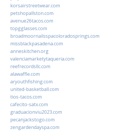
korsairstreetwear.com
petshopallston.com
avenue26tacos.com
topgglasses.com
broadmoornailsspacoloradosprings.com
missblackpasadena.com
anneskitchen.org
valenciamarketytaqueria.com
reefrecordsllc.com
alawaffle.com
aryouthfishing.com
united-basketball.com
tios-tacos.com
cafecito-satx.com
graduacionviu2023.com
pecanjackstogo.com
zengardendayspa.com