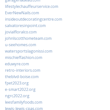
garagenadeau.com
lifestylechauffeurservice.com
EverNewNails.com
insideoutdecoratingcentre.com
salvatoresinpoint.com
jovialfloralco.com
johnlscotthometeam.com
u-seehomes.com
watersportslagonissi.com
mischieffashion.com
eduwyre.com
retro-interiors.com
theblvd-boise.com
fpet2023.org
e-smart2022.org
ngrc2022.org
leesfamilyfoods.com
lewis-lewis-cpas.com