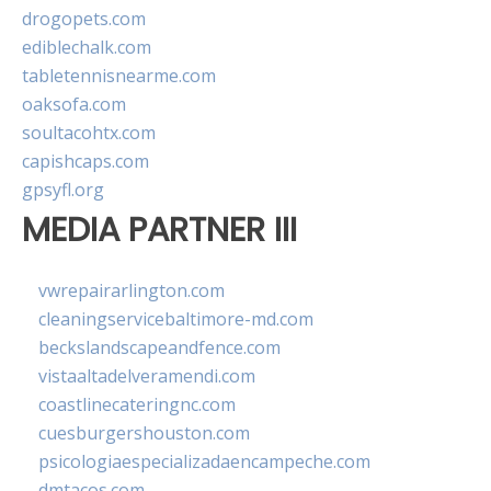
drogopets.com
ediblechalk.com
tabletennisnearme.com
oaksofa.com
soultacohtx.com
capishcaps.com
gpsyfl.org
MEDIA PARTNER III
vwrepairarlington.com
cleaningservicebaltimore-md.com
beckslandscapeandfence.com
vistaaltadelveramendi.com
coastlinecateringnc.com
cuesburgershouston.com
psicologiaespecializadaencampeche.com
dmtacos.com