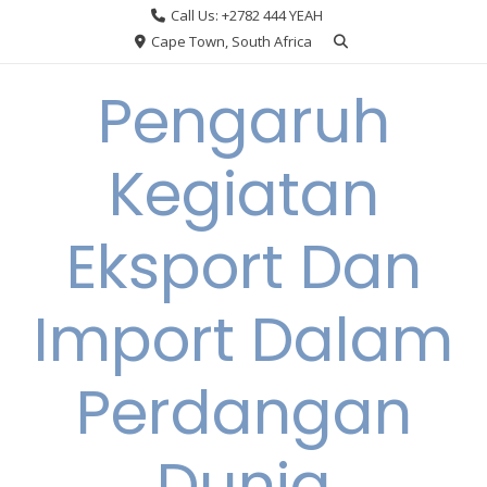
Skip
Call Us: +2782 444 YEAH
to
Cape Town, South Africa
content
Pengaruh
Kegiatan
Eksport Dan
Import Dalam
Perdangan
Dunia