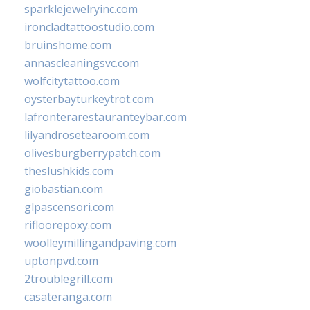
sparklejewelryinc.com
ironcladtattoostudio.com
bruinshome.com
annascleaningsvc.com
wolfcitytattoo.com
oysterbayturkeytrot.com
lafronterarestauranteybar.com
lilyandrosetearoom.com
olivesburgberrypatch.com
theslushkids.com
giobastian.com
glpascensori.com
rifloorepoxy.com
woolleymillingandpaving.com
uptonpvd.com
2troublegrill.com
casateranga.com