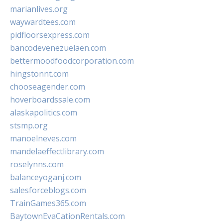
marianlives.org
waywardtees.com
pidfloorsexpress.com
bancodevenezuelaen.com
bettermoodfoodcorporation.com
hingstonnt.com
chooseagender.com
hoverboardssale.com
alaskapolitics.com
stsmp.org
manoelneves.com
mandelaeffectlibrary.com
roselynns.com
balanceyoganj.com
salesforceblogs.com
TrainGames365.com
BaytownEvaCationRentals.com