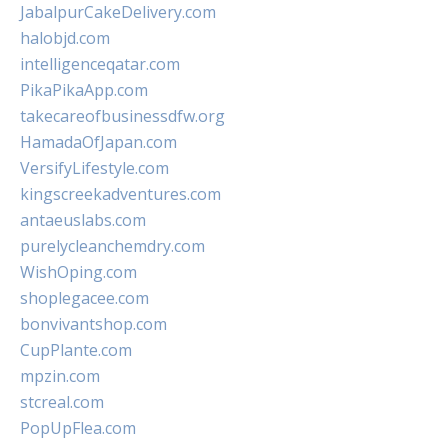
JabalpurCakeDelivery.com
halobjd.com
intelligenceqatar.com
PikaPikaApp.com
takecareofbusinessdfw.org
HamadaOfJapan.com
VersifyLifestyle.com
kingscreekadventures.com
antaeuslabs.com
purelycleanchemdry.com
WishOping.com
shoplegacee.com
bonvivantshop.com
CupPlante.com
mpzin.com
stcreal.com
PopUpFlea.com