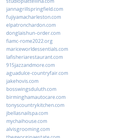
studiopiattellina.com
jannagrillspringfield.com
fujiyamacharleston.com
elpatronchardon.com
donglaishun-order.com
fiamc-rome2022.org
mariceworldessentials.com
lafisheriarestaurant.com
915jazzandmore.com
aguadulce-countryfair.com
jakehovis.com
bosswingsduluth.com
birminghamautocare.com
tonyscountrykitchen.com
jbellasnailspa.com
mychaihouse.com
alvisgrooming.com
thegeorginaestate.com