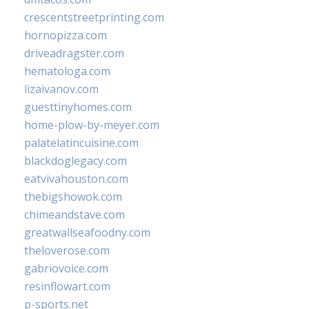
crescentstreetprinting.com
hornopizza.com
driveadragster.com
hematologa.com
lizaivanov.com
guesttinyhomes.com
home-plow-by-meyer.com
palatelatincuisine.com
blackdoglegacy.com
eatvivahouston.com
thebigshowok.com
chimeandstave.com
greatwallseafoodny.com
theloverose.com
gabriovoice.com
resinflowart.com
p-sports.net