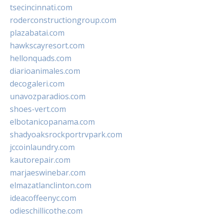
tsecincinnati.com
roderconstructiongroup.com
plazabatai.com
hawkscayresort.com
hellonquads.com
diarioanimales.com
decogaleri.com
unavozparadios.com
shoes-vert.com
elbotanicopanama.com
shadyoaksrockportrvpark.com
jccoinlaundry.com
kautorepair.com
marjaeswinebar.com
elmazatlanclinton.com
ideacoffeenyc.com
odieschillicothe.com