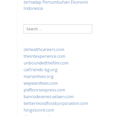
terhadap Pertumbuhan Ekonomi
Indonesia
Search
for:
okhealthcareers.com
theintexperience.com
unboundedthefilm.com
catfriends-bg.org
marianlives.org
waywardtees.com
pidfloorsexpress.com
bancodevenezuelaen.com
bettermoodfoodcorporation.com
hingstonnt.com