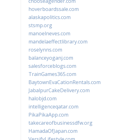
chooseagender.com
hoverboardssale.com
alaskapolitics.com
stsmp.org
manoelneves.com
mandelaeffectlibrary.com
roselynns.com
balanceyoganj.com
salesforceblogs.com
TrainGames365.com
BaytownEvaCationRentals.com
JabalpurCakeDelivery.com
halobjd.com
intelligenceqatar.com
PikaPikaApp.com
takecareofbusinessdfw.org
HamadaOfJapan.com
VersifyLifestyle.com