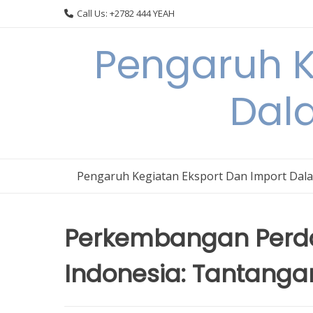
Skip
Call Us: +2782 444 YEAH
to
content
Pengaruh K
Dal
Pengaruh Kegiatan Eksport Dan Import Dal
Perkembangan Perda
Indonesia: Tantanga