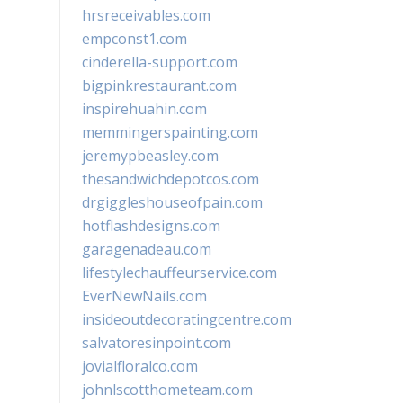
hrsreceivables.com
empconst1.com
cinderella-support.com
bigpinkrestaurant.com
inspirehuahin.com
memmingerspainting.com
jeremypbeasley.com
thesandwichdepotcos.com
drgiggleshouseofpain.com
hotflashdesigns.com
garagenadeau.com
lifestylechauffeurservice.com
EverNewNails.com
insideoutdecoratingcentre.com
salvatoresinpoint.com
jovialfloralco.com
johnlscotthometeam.com