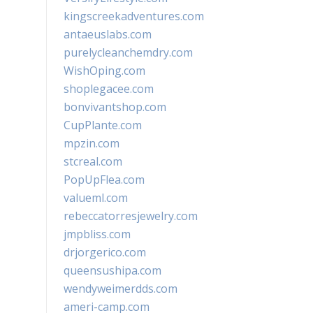
kingscreekadventures.com
antaeuslabs.com
purelycleanchemdry.com
WishOping.com
shoplegacee.com
bonvivantshop.com
CupPlante.com
mpzin.com
stcreal.com
PopUpFlea.com
valueml.com
rebeccatorresjewelry.com
jmpbliss.com
drjorgerico.com
queensushipa.com
wendyweimerdds.com
ameri-camp.com