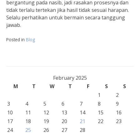
bergantung pada nasib, jadi rasakan prosesnya dan
tidak terlalu tertekan jika hasil tidak sesuai harapan.
Selalu perhatikan untuk bermain secara tanggung
jawab.
Posted in
Blog
February 2025
M
T
W
T
F
S
S
1
2
3
4
5
6
7
8
9
10
11
12
13
14
15
16
17
18
19
20
21
22
23
24
25
26
27
28