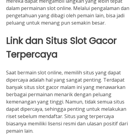
mereka dapat mengambil langkah yang lebih tepat
dalam permainan slot online. Melalui pengalaman dan
pengetahuan yang dibagi oleh pemain lain, bisa jadi
peluang untuk menang pun semakin besar.
Link dan Situs Slot Gacor
Terpercaya
Saat bermain slot online, memilih situs yang dapat
dipercaya adalah hal yang sangat penting. Terdapat
banyak situs slot gacor malam ini yang menawarkan
berbagai permainan menarik dengan peluang
kemenangan yang tinggi. Namun, tidak semua situs
dapat dipercaya, sehingga penting untuk melakukan
riset sebelum mendaftar. Situs yang terpercaya
biasanya memiliki lisensi resmi dan ulasan positif dari
pemain lain.