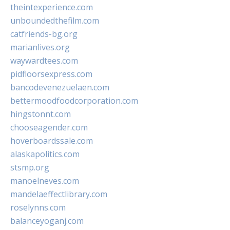
theintexperience.com
unboundedthefilm.com
catfriends-bg.org
marianlives.org
waywardtees.com
pidfloorsexpress.com
bancodevenezuelaen.com
bettermoodfoodcorporation.com
hingstonnt.com
chooseagender.com
hoverboardssale.com
alaskapolitics.com
stsmp.org
manoelneves.com
mandelaeffectlibrary.com
roselynns.com
balanceyoganj.com