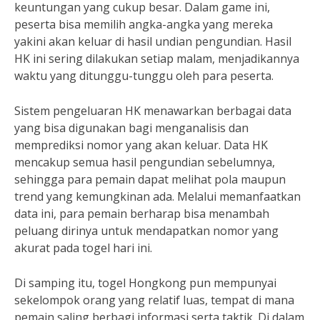
keuntungan yang cukup besar. Dalam game ini,
peserta bisa memilih angka-angka yang mereka
yakini akan keluar di hasil undian pengundian. Hasil
HK ini sering dilakukan setiap malam, menjadikannya
waktu yang ditunggu-tunggu oleh para peserta.
Sistem pengeluaran HK menawarkan berbagai data
yang bisa digunakan bagi menganalisis dan
memprediksi nomor yang akan keluar. Data HK
mencakup semua hasil pengundian sebelumnya,
sehingga para pemain dapat melihat pola maupun
trend yang kemungkinan ada. Melalui memanfaatkan
data ini, para pemain berharap bisa menambah
peluang dirinya untuk mendapatkan nomor yang
akurat pada togel hari ini.
Di samping itu, togel Hongkong pun mempunyai
sekelompok orang yang relatif luas, tempat di mana
pemain saling berbagi informasi serta taktik. Di dalam