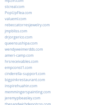
mpzin.com
stcreal.com
PopUpFlea.com
valueml.com
rebeccatorresjewelry.com
jmpbliss.com
drjorgerico.com
queensushipa.com
wendyweimerdds.com
ameri-camp.com
hrsreceivables.com
empconst1.com
cinderella-support.com
bigpinkrestaurant.com
inspirehuahin.com
memmingerspainting.com
jeremypbeasley.com
thesandwichdepotcos.com