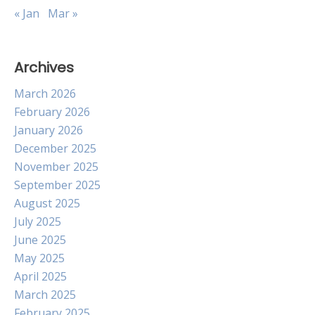
« Jan
Mar »
Archives
March 2026
February 2026
January 2026
December 2025
November 2025
September 2025
August 2025
July 2025
June 2025
May 2025
April 2025
March 2025
February 2025