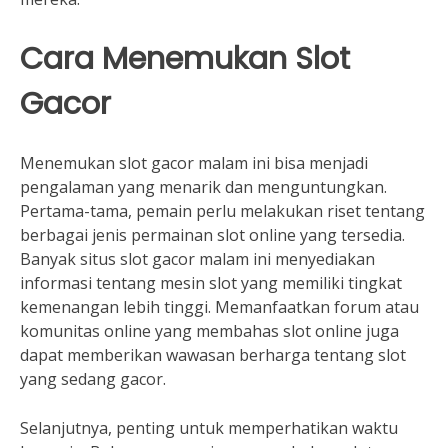
Cara Menemukan Slot
Gacor
Menemukan slot gacor malam ini bisa menjadi
pengalaman yang menarik dan menguntungkan.
Pertama-tama, pemain perlu melakukan riset tentang
berbagai jenis permainan slot online yang tersedia.
Banyak situs slot gacor malam ini menyediakan
informasi tentang mesin slot yang memiliki tingkat
kemenangan lebih tinggi. Memanfaatkan forum atau
komunitas online yang membahas slot online juga
dapat memberikan wawasan berharga tentang slot
yang sedang gacor.
Selanjutnya, penting untuk memperhatikan waktu