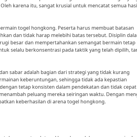
 Oleh karena itu, sangat krusial untuk mencatat semua hasi
 bermain togel hongkong. Peserta harus membuat batasan
kan dan tidak harap melebihi batas tersebut. Disiplin dal
 rugi besar dan mempertahankan semangat bermain tetap
tuk selalu berkonsentrasi pada taktik yang telah dipilih, t
an sabar adalah bagian dari strategi yang tidak kurang
ermainan keberuntungan, sehingga tidak ada kepastian
 dengan tetap konsisten dalam pendekatan dan tidak cepat
 menambah peluang mereka seiringan waktu. Dengan meng
atkan keberhasilan di arena togel hongkong.