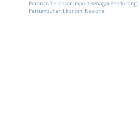
Post
Peranan Terbesar Import sebagai Pendorong
Pertumbuhan Ekonomi Nasional
navigation