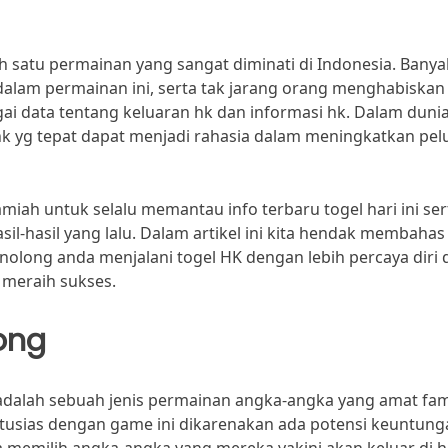
 satu permainan yang sangat diminati di Indonesia. Banya
 dalam permainan ini, serta tak jarang orang menghabiskan
ai data tentang keluaran hk dan informasi hk. Dalam duni
hk yg tepat dapat menjadi rahasia dalam meningkatkan pe
amiah untuk selalu memantau info terbaru togel hari ini ser
sil-hasil yang lalu. Dalam artikel ini kita hendak membahas
nolong anda menjalani togel HK dengan lebih percaya diri 
meraih sukses.
ong
adalah sebuah jenis permainan angka-angka yang amat fam
tusias dengan game ini dikarenakan ada potensi keuntung