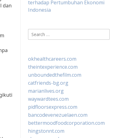
terhadap Pertumbuhan Ekonomi
l dan
Indonesia
Search
am
for:
anpa
okhealthcareers.com
theintexperience.com
unboundedthefilm.com
catfriends-bg.org
marianlives.org
ikuti
waywardtees.com
pidfloorsexpress.com
bancodevenezuelaen.com
bettermoodfoodcorporation.com
hingstonnt.com