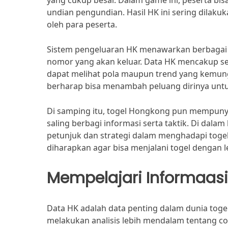
yang cukup besar. Dalam game ini, peserta bis
undian pengundian. Hasil HK ini sering dilak
oleh para peserta.
Sistem pengeluaran HK menawarkan berbagai 
nomor yang akan keluar. Data HK mencakup s
dapat melihat pola maupun trend yang kemung
berharap bisa menambah peluang dirinya untu
Di samping itu, togel Hongkong pun mempunya
saling berbagi informasi serta taktik. Di dal
petunjuk dan strategi dalam menghadapi togel
diharapkan agar bisa menjalani togel dengan le
Mempelajari Informaasi
Data HK adalah data penting dalam dunia toge
melakukan analisis lebih mendalam tentang co