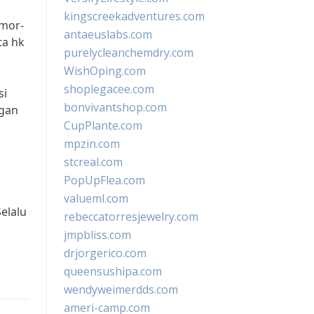
kingscreekadventures.com
omor-
antaeuslabs.com
ta hk
purelycleanchemdry.com
WishOping.com
shoplegacee.com
si
bonvivantshop.com
ngan
CupPlante.com
mpzin.com
stcreal.com
PopUpFlea.com
valueml.com
Selalu
rebeccatorresjewelry.com
jmpbliss.com
drjorgerico.com
queensushipa.com
wendyweimerdds.com
ameri-camp.com