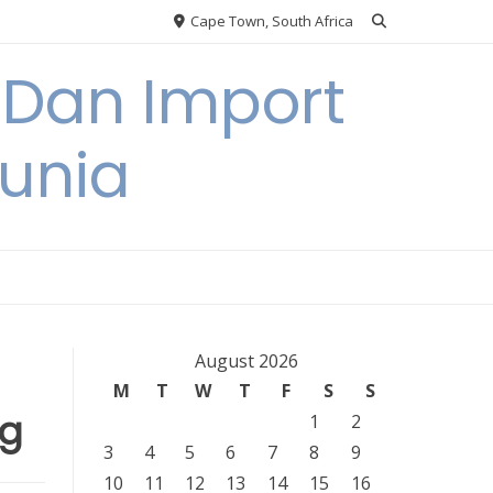
Cape Town, South Africa
 Dan Import
unia
August 2026
M
T
W
T
F
S
S
ng
1
2
3
4
5
6
7
8
9
10
11
12
13
14
15
16