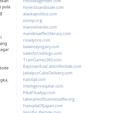
atkan
chooseagender.com
i pola
hoverboardssale.com
ng
alaskapolitics.com
stsmp.org
manoelneves.com
mandelaeffectlibrary.com
h
roselynns.com
rang
balanceyoganj.com
 agar
salesforceblogs.com
TrainGames365.com
BaytownEvaCationRentals.com
etode
JabalpurCakeDelivery.com
halobjd.com
gka,
intelligenceqatar.com
PikaPikaApp.com
takecareofbusinessdfw.org
HamadaOfJapan.com
VersifyLifestyle.com