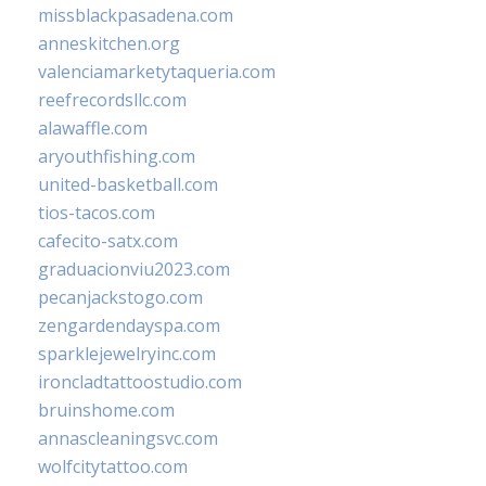
missblackpasadena.com
anneskitchen.org
valenciamarketytaqueria.com
reefrecordsllc.com
alawaffle.com
aryouthfishing.com
united-basketball.com
tios-tacos.com
cafecito-satx.com
graduacionviu2023.com
pecanjackstogo.com
zengardendayspa.com
sparklejewelryinc.com
ironcladtattoostudio.com
bruinshome.com
annascleaningsvc.com
wolfcitytattoo.com