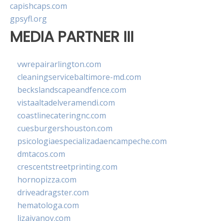
capishcaps.com
gpsyfl.org
MEDIA PARTNER III
vwrepairarlington.com
cleaningservicebaltimore-md.com
beckslandscapeandfence.com
vistaaltadelveramendi.com
coastlinecateringnc.com
cuesburgershouston.com
psicologiaespecializadaencampeche.com
dmtacos.com
crescentstreetprinting.com
hornopizza.com
driveadragster.com
hematologa.com
lizaivanov.com