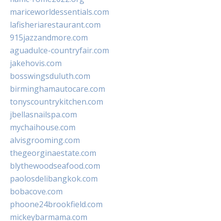
mariceworldessentials.com
lafisheriarestaurant.com
915jazzandmore.com
aguadulce-countryfair.com
jakehovis.com
bosswingsduluth.com
birminghamautocare.com
tonyscountrykitchen.com
jbellasnailspa.com
mychaihouse.com
alvisgrooming.com
thegeorginaestate.com
blythewoodseafood.com
paolosdelibangkok.com
bobacove.com
phoone24brookfield.com
mickeybarmama.com