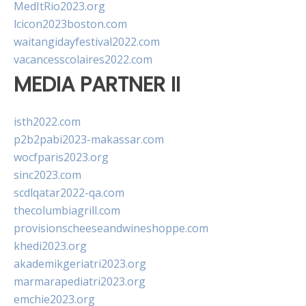
MedItRio2023.org
lcicon2023boston.com
waitangidayfestival2022.com
vacancesscolaires2022.com
MEDIA PARTNER II
isth2022.com
p2b2pabi2023-makassar.com
wocfparis2023.org
sinc2023.com
scdlqatar2022-qa.com
thecolumbiagrill.com
provisionscheeseandwineshoppe.com
khedi2023.org
akademikgeriatri2023.org
marmarapediatri2023.org
emchie2023.org