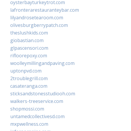
oysterbayturkeytrot.com
lafronterarestauranteybar.com
lilyandrosetearoom.com
olivesburgberrypatch.com
theslushkids.com
giobastian.com
glpascensori.com
rifloorepoxy.com
woolleymillingandpaving.com
uptonpvd.com
2troublegrill.com
casateranga.com
sticksandstonesstudiooh.com
walkers-treeservice.com
shopmossi.com
untamedcollectivesd.com
mxpwellness.com