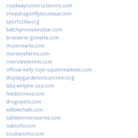
roadwayconstructioninc.com
shopdragonflyboutique.com
sportszilla.org
batchprovisionsbar.com
brasserie-gobette.com
musicrearte.com
morseysfarms.com
riverviewtennis.com
official-kelly-toys-squishmallows.com
displaygardenonsuncrest.org
bbq-empire-usa.com
feedstoreva.com
drogopets.com
ediblechalk.com
tabletennisnearme.com
oaksofa.com
soultacohtx.com