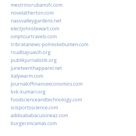
mestrinorubanofc.com
novelatherton.com
nassvalleygardens.net
electjohnstewart.com
omptourtravels.com
tribratanews-polreskebumen.com
rsudbayuasih.org
publikjurnalistik.org
juneteenthapparel.net
italywarm.com
journaloffinanceeconomics.com
kvk-kumari.org
foodscienceandtechnology.com
scisportsscience.com
addisababacuisineaz.com
burgerimcamas.com