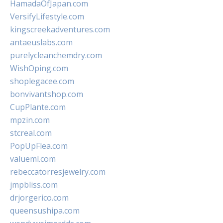
HamadaOfJapan.com
VersifyLifestyle.com
kingscreekadventures.com
antaeuslabs.com
purelycleanchemdry.com
WishOping.com
shoplegacee.com
bonvivantshop.com
CupPlante.com
mpzin.com
stcreal.com
PopUpFlea.com
valueml.com
rebeccatorresjewelry.com
jmpbliss.com
drjorgerico.com
queensushipa.com