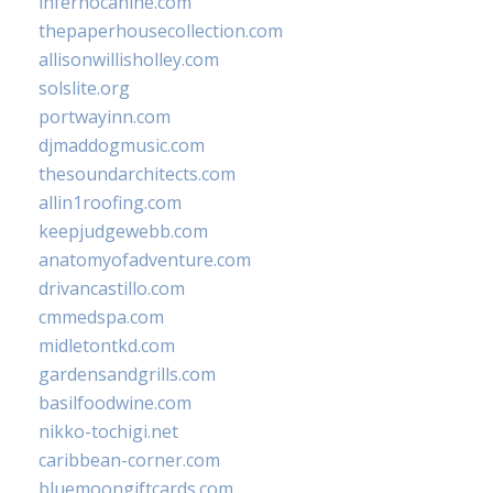
infernocanine.com
thepaperhousecollection.com
allisonwillisholley.com
solslite.org
portwayinn.com
djmaddogmusic.com
thesoundarchitects.com
allin1roofing.com
keepjudgewebb.com
anatomyofadventure.com
drivancastillo.com
cmmedspa.com
midletontkd.com
gardensandgrills.com
basilfoodwine.com
nikko-tochigi.net
caribbean-corner.com
bluemoongiftcards.com