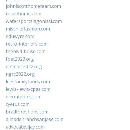
johnlscotthometeam.com
u-seehomes.com
watersportslagonissi.com
mischieffashion.com
eduwyre.com
retro-interiors.com
theblvd-boise.com
fpet2023.org
e-smart2022.org
ngrc2022.org
leesfamilyfoods.com
lewis-lewis-cpas.com
eleontennis.com
cyetus.com
bradfordshops.com
almadenranchsanjose.com
advocatevijay.com