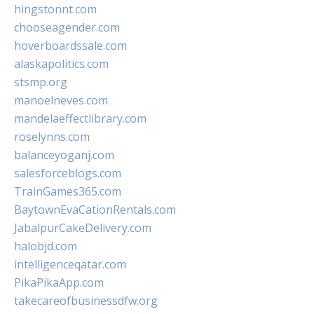
hingstonnt.com
chooseagender.com
hoverboardssale.com
alaskapolitics.com
stsmp.org
manoelneves.com
mandelaeffectlibrary.com
roselynns.com
balanceyoganj.com
salesforceblogs.com
TrainGames365.com
BaytownEvaCationRentals.com
JabalpurCakeDelivery.com
halobjd.com
intelligenceqatar.com
PikaPikaApp.com
takecareofbusinessdfw.org