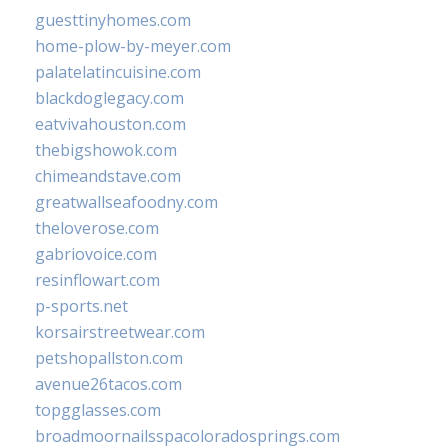
guesttinyhomes.com
home-plow-by-meyer.com
palatelatincuisine.com
blackdoglegacy.com
eatvivahouston.com
thebigshowok.com
chimeandstave.com
greatwallseafoodny.com
theloverose.com
gabriovoice.com
resinflowart.com
p-sports.net
korsairstreetwear.com
petshopallston.com
avenue26tacos.com
topgglasses.com
broadmoornailsspacoloradosprings.com