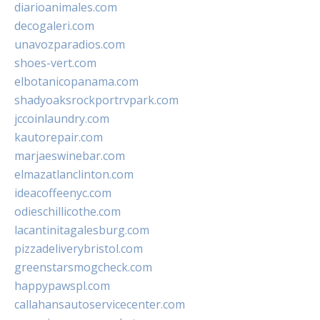
diarioanimales.com
decogaleri.com
unavozparadios.com
shoes-vert.com
elbotanicopanama.com
shadyoaksrockportrvpark.com
jccoinlaundry.com
kautorepair.com
marjaeswinebar.com
elmazatlanclinton.com
ideacoffeenyc.com
odieschillicothe.com
lacantinitagalesburg.com
pizzadeliverybristol.com
greenstarsmogcheck.com
happypawspl.com
callahansautoservicecenter.com