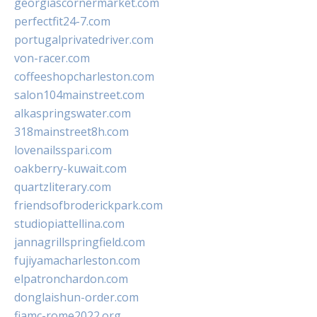
georgiascornermarket.com
perfectfit24-7.com
portugalprivatedriver.com
von-racer.com
coffeeshopcharleston.com
salon104mainstreet.com
alkaspringswater.com
318mainstreet8h.com
lovenailsspari.com
oakberry-kuwait.com
quartzliterary.com
friendsofbroderickpark.com
studiopiattellina.com
jannagrillspringfield.com
fujiyamacharleston.com
elpatronchardon.com
donglaishun-order.com
fiamc-rome2022.org