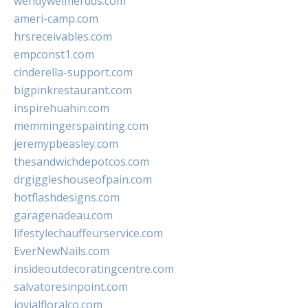
wendyweimerdds.com
ameri-camp.com
hrsreceivables.com
empconst1.com
cinderella-support.com
bigpinkrestaurant.com
inspirehuahin.com
memmingerspainting.com
jeremypbeasley.com
thesandwichdepotcos.com
drgiggleshouseofpain.com
hotflashdesigns.com
garagenadeau.com
lifestylechauffeurservice.com
EverNewNails.com
insideoutdecoratingcentre.com
salvatoresinpoint.com
jovialfloralco.com