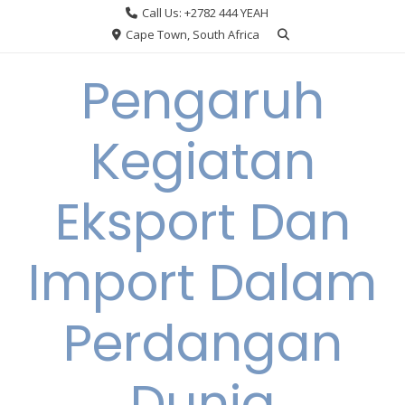
Skip
Call Us: +2782 444 YEAH
to
Cape Town, South Africa
content
Pengaruh
Kegiatan
Eksport Dan
Import Dalam
Perdangan
Dunia