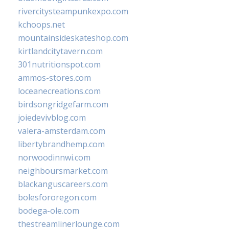
rivercitysteampunkexpo.com
kchoops.net
mountainsideskateshop.com
kirtlandcitytavern.com
301nutritionspot.com
ammos-stores.com
loceanecreations.com
birdsongridgefarm.com
joiedevivblog.com
valera-amsterdam.com
libertybrandhemp.com
norwoodinnwi.com
neighboursmarket.com
blackanguscareers.com
bolesfororegon.com
bodega-ole.com
thestreamlinerlounge.com