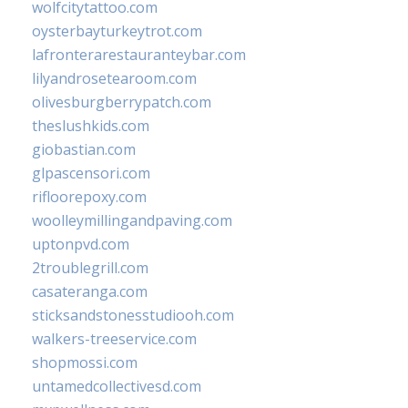
wolfcitytattoo.com
oysterbayturkeytrot.com
lafronterarestauranteybar.com
lilyandrosetearoom.com
olivesburgberrypatch.com
theslushkids.com
giobastian.com
glpascensori.com
rifloorepoxy.com
woolleymillingandpaving.com
uptonpvd.com
2troublegrill.com
casateranga.com
sticksandstonesstudiooh.com
walkers-treeservice.com
shopmossi.com
untamedcollectivesd.com