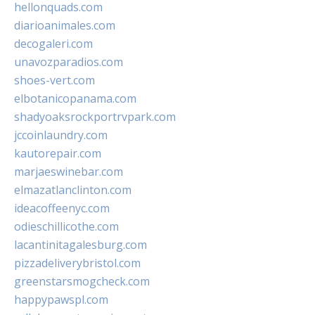
hellonquads.com
diarioanimales.com
decogaleri.com
unavozparadios.com
shoes-vert.com
elbotanicopanama.com
shadyoaksrockportrvpark.com
jccoinlaundry.com
kautorepair.com
marjaeswinebar.com
elmazatlanclinton.com
ideacoffeenyc.com
odieschillicothe.com
lacantinitagalesburg.com
pizzadeliverybristol.com
greenstarsmogcheck.com
happypawspl.com