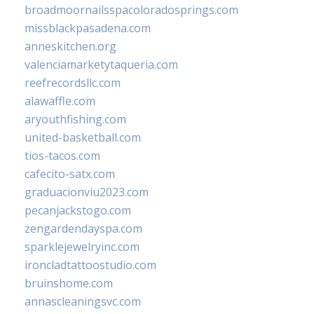
broadmoornailsspacoloradosprings.com
missblackpasadena.com
anneskitchen.org
valenciamarketytaqueria.com
reefrecordsllc.com
alawaffle.com
aryouthfishing.com
united-basketball.com
tios-tacos.com
cafecito-satx.com
graduacionviu2023.com
pecanjackstogo.com
zengardendayspa.com
sparklejewelryinc.com
ironcladtattoostudio.com
bruinshome.com
annascleaningsvc.com