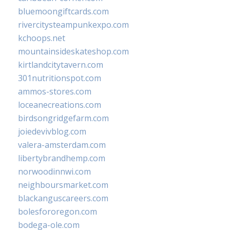
bluemoongiftcards.com
rivercitysteampunkexpo.com
kchoops.net
mountainsideskateshop.com
kirtlandcitytavern.com
301nutritionspot.com
ammos-stores.com
loceanecreations.com
birdsongridgefarm.com
joiedevivblog.com
valera-amsterdam.com
libertybrandhemp.com
norwoodinnwi.com
neighboursmarket.com
blackanguscareers.com
bolesfororegon.com
bodega-ole.com