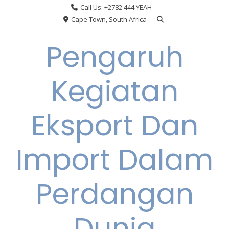
Skip
Call Us: +2782 444 YEAH
to
Cape Town, South Africa
content
Pengaruh
Kegiatan
Eksport Dan
Import Dalam
Perdangan
Dunia