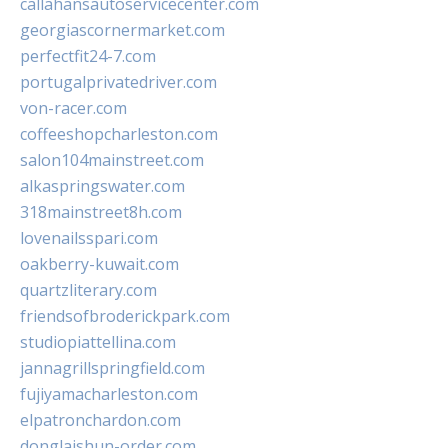
callahansautoservicecenter.com
georgiascornermarket.com
perfectfit24-7.com
portugalprivatedriver.com
von-racer.com
coffeeshopcharleston.com
salon104mainstreet.com
alkaspringswater.com
318mainstreet8h.com
lovenailsspari.com
oakberry-kuwait.com
quartzliterary.com
friendsofbroderickpark.com
studiopiattellina.com
jannagrillspringfield.com
fujiyamacharleston.com
elpatronchardon.com
donglaishun-order.com