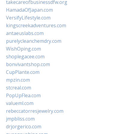
takecareofbusinessdfw.org
HamadaOfJapan.com
VersifyLifestyle.com
kingscreekadventures.com
antaeuslabs.com
purelycleanchemdry.com
WishOping.com
shoplegacee.com
bonvivantshop.com
CupPlante.com
mpzin.com
stcreal.com
PopUpFlea.com
valueml.com
rebeccatorresjewelry.com
jmpbliss.com
drjorgerico.com