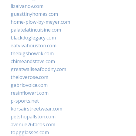
lizaivanov.com
guesttinyhomes.com
home-plow-by-meyer.com
palatelatincuisine.com
blackdoglegacy.com
eatvivahouston.com
thebigshowok.com
chimeandstave.com
greatwallseafoodny.com
theloverose.com
gabriovoice.com
resinflowart.com
p-sports.net
korsairstreetwear.com
petshopallston.com
avenue26tacos.com
topgglasses.com