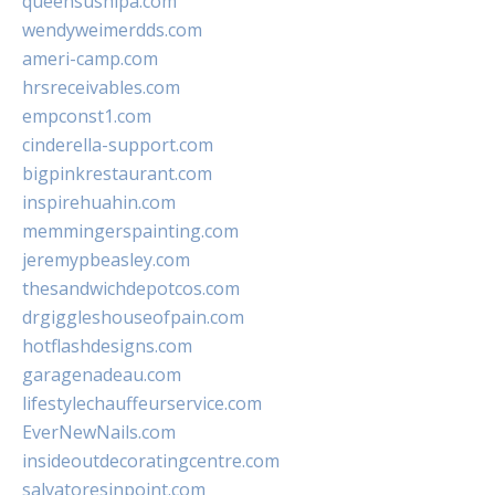
queensushipa.com
wendyweimerdds.com
ameri-camp.com
hrsreceivables.com
empconst1.com
cinderella-support.com
bigpinkrestaurant.com
inspirehuahin.com
memmingerspainting.com
jeremypbeasley.com
thesandwichdepotcos.com
drgiggleshouseofpain.com
hotflashdesigns.com
garagenadeau.com
lifestylechauffeurservice.com
EverNewNails.com
insideoutdecoratingcentre.com
salvatoresinpoint.com