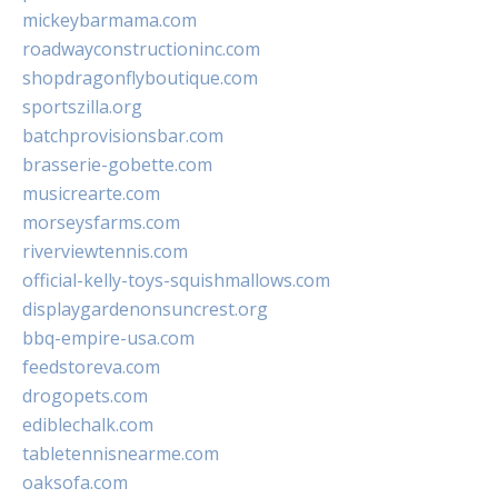
mickeybarmama.com
roadwayconstructioninc.com
shopdragonflyboutique.com
sportszilla.org
batchprovisionsbar.com
brasserie-gobette.com
musicrearte.com
morseysfarms.com
riverviewtennis.com
official-kelly-toys-squishmallows.com
displaygardenonsuncrest.org
bbq-empire-usa.com
feedstoreva.com
drogopets.com
ediblechalk.com
tabletennisnearme.com
oaksofa.com