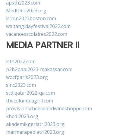
apsth2023.com
MedItRio2023.org
lcicon2023boston.com
waitangidayfestival2022.com
vacancesscolaires2022.com
MEDIA PARTNER II
isth2022.com
p2b2pabi2023-makassar.com
wocfparis2023.org
sinc2023.com
scdlqatar2022-qa.com
thecolumbiagrill.com
provisionscheeseandwineshoppe.com
khedi2023.org
akademikgeriatri2023.org
marmarapediatri2023.org