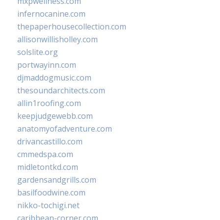
mxpwellness.com
infernocanine.com
thepaperhousecollection.com
allisonwillisholley.com
solslite.org
portwayinn.com
djmaddogmusic.com
thesoundarchitects.com
allin1roofing.com
keepjudgewebb.com
anatomyofadventure.com
drivancastillo.com
cmmedspa.com
midletontkd.com
gardensandgrills.com
basilfoodwine.com
nikko-tochigi.net
caribbean-corner.com