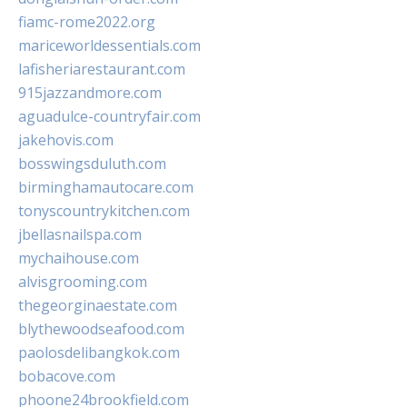
fiamc-rome2022.org
mariceworldessentials.com
lafisheriarestaurant.com
915jazzandmore.com
aguadulce-countryfair.com
jakehovis.com
bosswingsduluth.com
birminghamautocare.com
tonyscountrykitchen.com
jbellasnailspa.com
mychaihouse.com
alvisgrooming.com
thegeorginaestate.com
blythewoodseafood.com
paolosdelibangkok.com
bobacove.com
phoone24brookfield.com