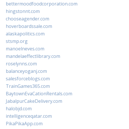
bettermoodfoodcorporation.com
hingstonnt.com
chooseagender.com
hoverboardssale.com
alaskapolitics.com
stsmp.org
manoelneves.com
mandelaeffectlibrary.com
roselynns.com
balanceyoganj.com
salesforceblogs.com
TrainGames365.com
BaytownEvaCationRentals.com
JabalpurCakeDelivery.com
halobjd.com
intelligenceqatar.com
PikaPikaApp.com