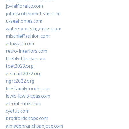
jovialfloralco.com
johnlscotthometeam.com
u-seehomes.com
watersportslagonissi.com
mischieffashion.com
eduwyre.com
retro-interiors.com
theblvd-boise.com
fpet2023.org
e-smart2022.org
ngrc2022.org
leesfamilyfoods.com
lewis-lewis-cpas.com
eleontennis.com
cyetus.com
bradfordshops.com
almadenranchsanjose.com