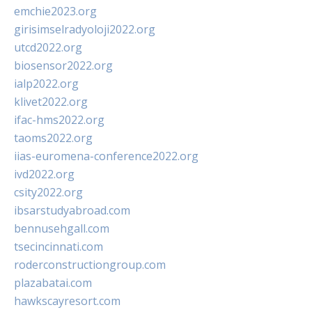
emchie2023.org
girisimselradyoloji2022.org
utcd2022.org
biosensor2022.org
ialp2022.org
klivet2022.org
ifac-hms2022.org
taoms2022.org
iias-euromena-conference2022.org
ivd2022.org
csity2022.org
ibsarstudyabroad.com
bennusehgall.com
tsecincinnati.com
roderconstructiongroup.com
plazabatai.com
hawkscayresort.com