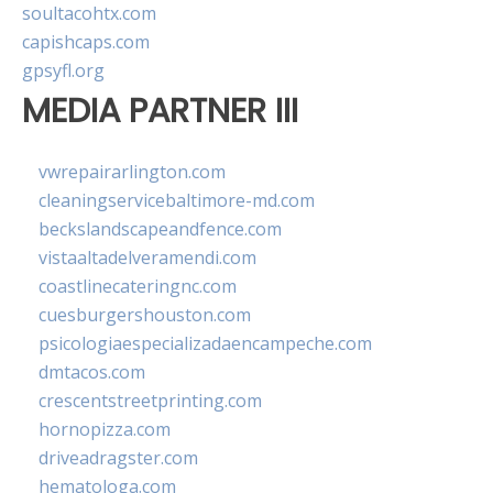
soultacohtx.com
capishcaps.com
gpsyfl.org
MEDIA PARTNER III
vwrepairarlington.com
cleaningservicebaltimore-md.com
beckslandscapeandfence.com
vistaaltadelveramendi.com
coastlinecateringnc.com
cuesburgershouston.com
psicologiaespecializadaencampeche.com
dmtacos.com
crescentstreetprinting.com
hornopizza.com
driveadragster.com
hematologa.com