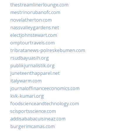
thestreamlinerlounge.com
mestrinorubanofc.com
novelatherton.com
nassvalleygardens.net
electjohnstewart.com
omptourtravels.com
tribratanews-polreskebumen.com
rsudbayuasih.org
publikjurnalistik.org
juneteenthapparel.net
italywarm.com
journaloffinanceeconomics.com
kvk-kumari.org
foodscienceandtechnology.com
scisportsscience.com
addisababacuisineaz.com
burgerimcamas.com