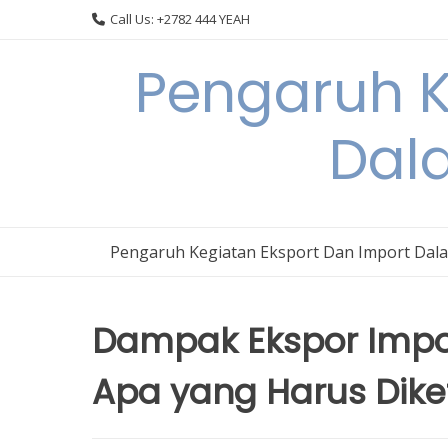
Skip
Call Us: +2782 444 YEAH
to
content
Pengaruh K
Dal
Pengaruh Kegiatan Eksport Dan Import Dal
Dampak Ekspor Impo
Apa yang Harus Diket