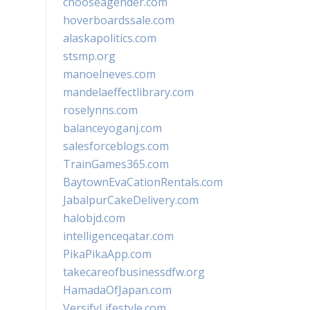
chooseagender.com
hoverboardssale.com
alaskapolitics.com
stsmp.org
manoelneves.com
mandelaeffectlibrary.com
roselynns.com
balanceyoganj.com
salesforceblogs.com
TrainGames365.com
BaytownEvaCationRentals.com
JabalpurCakeDelivery.com
halobjd.com
intelligenceqatar.com
PikaPikaApp.com
takecareofbusinessdfw.org
HamadaOfJapan.com
VersifyLifestyle.com