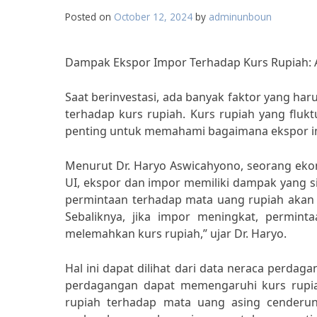
Posted on
October 12, 2024
by
adminunboun
Dampak Ekspor Impor Terhadap Kurs Rupiah: A
Saat berinvestasi, ada banyak faktor yang ha
terhadap kurs rupiah. Kurs rupiah yang flukt
penting untuk memahami bagaimana ekspor i
Menurut Dr. Haryo Aswicahyono, seorang ekon
UI, ekspor dan impor memiliki dampak yang si
permintaan terhadap mata uang rupiah akan 
Sebaliknya, jika impor meningkat, permin
melemahkan kurs rupiah,” ujar Dr. Haryo.
Hal ini dapat dilihat dari data neraca perd
perdagangan dapat memengaruhi kurs rupiah
rupiah terhadap mata uang asing cenderun