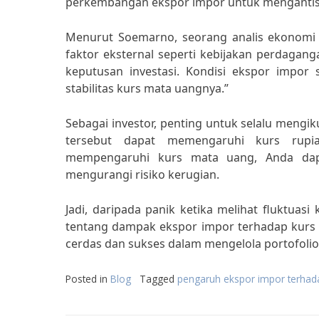
perkembangan ekspor impor untuk mengantisi
Menurut Soemarno, seorang analis ekonomi d
faktor eksternal seperti kebijakan perdagan
keputusan investasi. Kondisi ekspor impor 
stabilitas kurs mata uangnya.”
Sebagai investor, penting untuk selalu men
tersebut dapat memengaruhi kurs rupia
mempengaruhi kurs mata uang, Anda dapa
mengurangi risiko kerugian.
Jadi, daripada panik ketika melihat fluktuas
tentang dampak ekspor impor terhadap kurs r
cerdas dan sukses dalam mengelola portofolio 
Posted in
Blog
Tagged
pengaruh ekspor impor terhadap