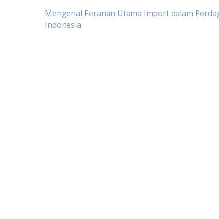
Post
Mengenal Peranan Utama Import dalam Perd
Indonesia
navigation