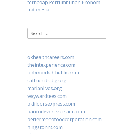
terhadap Pertumbuhan Ekonomi
Indonesia
Search
for:
okhealthcareers.com
theintexperience.com
unboundedthefilm.com
catfriends-bg.org
marianlives.org
waywardtees.com
pidfloorsexpress.com
bancodevenezuelaen.com
bettermoodfoodcorporation.com
hingstonnt.com