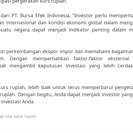
pasi pergerakan kurs rupiah.
ari PT. Bursa Efek Indonesia, “Investor perlu memperha
gan internasional dan kondisi ekonomi global dalam meng
suatu negara dapat menjadi indikator penting dalam me
gikuti perkembangan ekspor impor dan memahami bagaiman
h. Dengan memperhatikan faktor-faktor eksternal
t mengambil keputusan investasi yang lebih cerda
i kurs rupiah, lebih baik untuk terus memperbarui penge
upiah. Dengan begitu, Anda dapat menjadi investor yang 
investasi Anda.
 nilai tukar rupiah