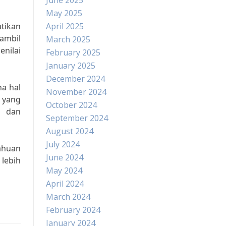
June 2025
May 2025
tikan
April 2025
ambil
March 2025
nilai
February 2025
January 2025
December 2024
a hal
November 2024
 yang
October 2024
s dan
September 2024
August 2024
July 2024
tahuan
June 2024
lebih
May 2024
April 2024
March 2024
February 2024
January 2024