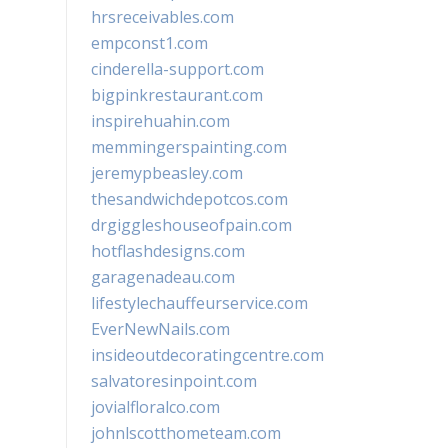
hrsreceivables.com
empconst1.com
cinderella-support.com
bigpinkrestaurant.com
inspirehuahin.com
memmingerspainting.com
jeremypbeasley.com
thesandwichdepotcos.com
drgiggleshouseofpain.com
hotflashdesigns.com
garagenadeau.com
lifestylechauffeurservice.com
EverNewNails.com
insideoutdecoratingcentre.com
salvatoresinpoint.com
jovialfloralco.com
johnlscotthometeam.com