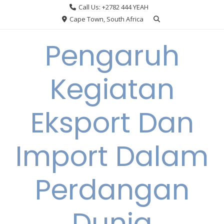
Skip
Call Us: +2782 444 YEAH
to
Cape Town, South Africa
content
Pengaruh
Kegiatan
Eksport Dan
Import Dalam
Perdangan
Dunia