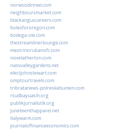
norwoodinnwi.com
neighboursmarket.com
blackanguscareers.com
bolesfororegon.com
bodega-ole.com
thestreamlinerlounge.com
mestrinorubanofc.com
novelatherton.com
nassvalleygardens.net
electjohnstewart.com
omptourtravels.com
tribratanews-polreskebumen.com
rsudbayuasih.org
publikjurnalistik.org
juneteenthapparel.net
italywarm.com
journaloffinanceeconomics.com