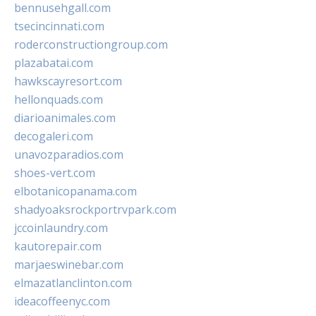
bennusehgall.com
tsecincinnati.com
roderconstructiongroup.com
plazabatai.com
hawkscayresort.com
hellonquads.com
diarioanimales.com
decogaleri.com
unavozparadios.com
shoes-vert.com
elbotanicopanama.com
shadyoaksrockportrvpark.com
jccoinlaundry.com
kautorepair.com
marjaeswinebar.com
elmazatlanclinton.com
ideacoffeenyc.com