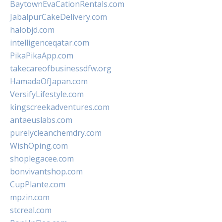
BaytownEvaCationRentals.com
JabalpurCakeDelivery.com
halobjd.com
intelligenceqatar.com
PikaPikaApp.com
takecareofbusinessdfw.org
HamadaOfJapan.com
VersifyLifestyle.com
kingscreekadventures.com
antaeuslabs.com
purelycleanchemdry.com
WishOping.com
shoplegacee.com
bonvivantshop.com
CupPlante.com
mpzin.com
stcreal.com