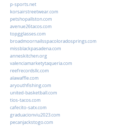
p-sports.net
korsairstreetwear.com
petshopallston.com
avenue26tacos.com
topgglasses.com
broadmoornailsspacoloradosprings.com
missblackpasadena.com
anneskitchen.org
valenciamarketytaqueria.com
reefrecordsllc.com
alawaffle.com
aryouthfishing.com
united-basketball.com
tios-tacos.com
cafecito-satx.com
graduacionviu2023.com
pecanjackstogo.com