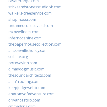
casateranga.com
sticksandstonesstudiooh.com
walkers-treeservice.com
shopmossi.com
untamedcollectivesd.com
mxpwellness.com
infernocanine.com
thepaperhousecollection.com
allisonwillisholley.com
solslite.org
portwayinn.com
djmaddogmusic.com
thesoundarchitects.com
allin1roofing.com
keepjudgewebb.com
anatomyofadventure.com
drivancastillo.com
cmmedspa.com