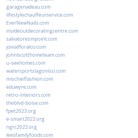
garagenadeau.com
lifestylechauffeurservice.com
EverNewNails.com
insideoutdecoratingcentre.com
salvatoresinpoint.com
jovialfloralco.com
johnlscotthometeam.com
u-seehomes.com
watersportslagonissi.com
mischieffashion.com
eduwyre.com
retro-interiors.com
theblvd-boise.com
fpet2023.org
e-smart2022.org
ngrc2022.org
leesfamilyfoods.com