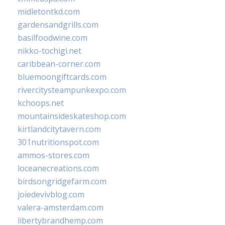
midletontkd.com
gardensandgrills.com
basilfoodwine.com
nikko-tochigi.net
caribbean-corner.com
bluemoongiftcards.com
rivercitysteampunkexpo.com
kchoops.net
mountainsideskateshop.com
kirtlandcitytavern.com
301nutritionspot.com
ammos-stores.com
loceanecreations.com
birdsongridgefarm.com
joiedevivblog.com
valera-amsterdam.com
libertybrandhemp.com