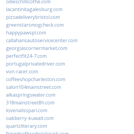
odieschillicothe.com
lacantinitagalesburg.com
pizzadeliverybristol.com
greenstarsmogcheck.com
happypawspl.com
callahansautoservicecenter.com
georgiascornermarket.com
perfectfit24-7.com
portugalprivatedriver.com
von-racer.com
coffeeshopcharleston.com
salon104mainstreet.com
alkaspringswater.com
318mainstreet8h.com
lovenailsspari.com
oakberry-kuwait.com
quartzliterary.com
friendsofbroderickpark.com