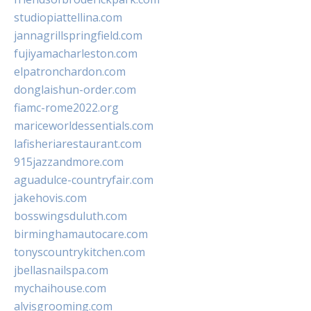
studiopiattellina.com
jannagrillspringfield.com
fujiyamacharleston.com
elpatronchardon.com
donglaishun-order.com
fiamc-rome2022.org
mariceworldessentials.com
lafisheriarestaurant.com
915jazzandmore.com
aguadulce-countryfair.com
jakehovis.com
bosswingsduluth.com
birminghamautocare.com
tonyscountrykitchen.com
jbellasnailspa.com
mychaihouse.com
alvisgrooming.com