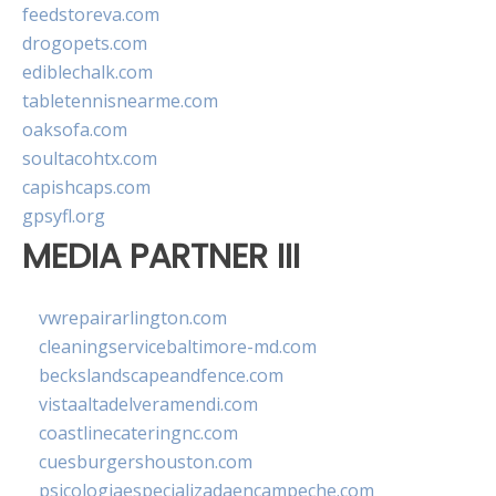
feedstoreva.com
drogopets.com
ediblechalk.com
tabletennisnearme.com
oaksofa.com
soultacohtx.com
capishcaps.com
gpsyfl.org
MEDIA PARTNER III
vwrepairarlington.com
cleaningservicebaltimore-md.com
beckslandscapeandfence.com
vistaaltadelveramendi.com
coastlinecateringnc.com
cuesburgershouston.com
psicologiaespecializadaencampeche.com