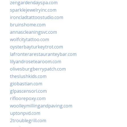
zengardendayspa.com
sparklejewelryinc.com
ironcladtattoostudio.com
bruinshome.com
annascleaningsvc.com
wolfcitytattoo.com
oysterbayturkeytrot.com
lafronterarestauranteybar.com
lilyandrosetearoom.com
olivesburgberrypatch.com
theslushkids.com
giobastian.com
glpascensori.com
rifloorepoxy.com
woolleymillingandpaving.com
uptonpvd.com
2troublegrill.com