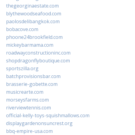
thegeorginaestate.com
blythewoodseafood.com
paolosdelibangkok.com
bobacove.com
phoone24brookfield.com
mickeybarmama.com
roadwayconstructioninc.com
shopdragonflyboutique.com
sportszilla.org
batchprovisionsbar.com
brasserie-gobette.com
musicrearte.com
morseysfarms.com
riverviewtennis.com
official-kelly-toys-squishmallows.com
displaygardenonsuncrest.org
bbq-empire-usa.com