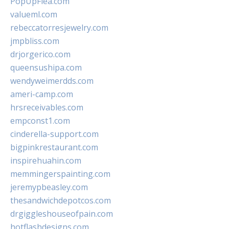
PopUpFlea.com
valueml.com
rebeccatorresjewelry.com
jmpbliss.com
drjorgerico.com
queensushipa.com
wendyweimerdds.com
ameri-camp.com
hrsreceivables.com
empconst1.com
cinderella-support.com
bigpinkrestaurant.com
inspirehuahin.com
memmingerspainting.com
jeremypbeasley.com
thesandwichdepotcos.com
drgiggleshouseofpain.com
hotflashdesigns.com