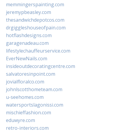
memmingerspainting.com
jeremypbeasley.com
thesandwichdepotcos.com
drgiggleshouseofpain.com
hotflashdesigns.com
garagenadeau.com
lifestylechauffeurservice.com
EverNewNails.com
insideoutdecoratingcentre.com
salvatoresinpoint.com
jovialfloralco.com
johnlscotthometeam.com
u-seehomes.com
watersportslagonissi.com
mischieffashion.com
eduwyre.com
retro-interiors.com