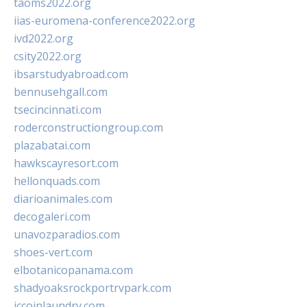
taoms2022.org
iias-euromena-conference2022.org
ivd2022.org
csity2022.org
ibsarstudyabroad.com
bennusehgall.com
tsecincinnati.com
roderconstructiongroup.com
plazabatai.com
hawkscayresort.com
hellonquads.com
diarioanimales.com
decogaleri.com
unavozparadios.com
shoes-vert.com
elbotanicopanama.com
shadyoaksrockportrvpark.com
jccoinlaundry.com