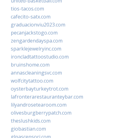
united-basketball.com
tios-tacos.com
cafecito-satx.com
graduacionviu2023.com
pecanjackstogo.com
zengardendayspa.com
sparklejewelryinc.com
ironcladtattoostudio.com
bruinshome.com
annascleaningsvc.com
wolfcitytattoo.com
oysterbayturkeytrot.com
lafronterarestauranteybar.com
lilyandrosetearoom.com
olivesburgberrypatch.com
theslushkids.com
giobastian.com
glpascensori.com