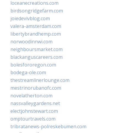
loceanecreations.com
birdsongridgefarm.com
joiedevivblog.com
valera-amsterdam.com
libertybrandhemp.com
norwoodinnwi.com
neighboursmarket.com
blackanguscareers.com
bolesfororegon.com
bodega-ole.com
thestreamlinerlounge.com
mestrinorubanofc.com
novelatherton.com
nassvalleygardens.net
electjohnstewart.com
omptourtravels.com
tribratanews-polreskebumen.com