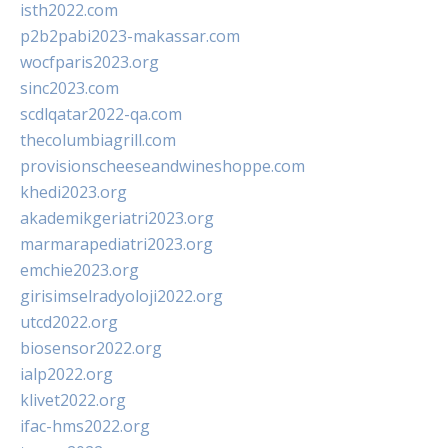
isth2022.com
p2b2pabi2023-makassar.com
wocfparis2023.org
sinc2023.com
scdlqatar2022-qa.com
thecolumbiagrill.com
provisionscheeseandwineshoppe.com
khedi2023.org
akademikgeriatri2023.org
marmarapediatri2023.org
emchie2023.org
girisimselradyoloji2022.org
utcd2022.org
biosensor2022.org
ialp2022.org
klivet2022.org
ifac-hms2022.org