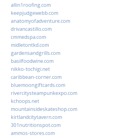
allin1roofing.com
keepjudgewebb.com
anatomyofadventure.com
drivancastillo.com
cmmedspa.com
midletontkd.com
gardensandgrills.com
basilfoodwine.com
nikko-tochigi.net
caribbean-corner.com
bluemoongiftcards.com
rivercitysteampunkexpo.com
kchoops.net
mountainsideskateshop.com
kirtlandcitytavern.com
301nutritionspot.com
ammos-stores.com