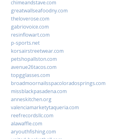
chimeandstave.com
greatwallseafoodny.com
theloverose.com
gabriovoice.com
resinflowart.com
p-sports.net
korsairstreetwear.com
petshopallston.com
avenue26tacos.com
topgglasses.com
broadmoornailsspacoloradosprings.com
missblackpasadena.com
anneskitchen.org
valenciamarketytaqueria.com
reefrecordsllc.com
alawaffle.com
aryouthfishing.com