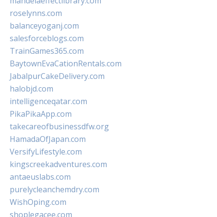
mandelaeffectlibrary.com
roselynns.com
balanceyoganj.com
salesforceblogs.com
TrainGames365.com
BaytownEvaCationRentals.com
JabalpurCakeDelivery.com
halobjd.com
intelligenceqatar.com
PikaPikaApp.com
takecareofbusinessdfw.org
HamadaOfJapan.com
VersifyLifestyle.com
kingscreekadventures.com
antaeuslabs.com
purelycleanchemdry.com
WishOping.com
shoplegacee.com