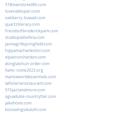
318mainstreet8h.com
lovenailsspari.com
oakberry-kuwait.com
quartzliterary.com
friendsofbroderickpark.com
studiopiattellina.com
jannagrillspringfield.com
fujiyamacharleston.com
elpatronchardon.com
donglaishun-order.com
fiamc-rome2022.org
mariceworldessentials.com
lafisheriarestaurant.com
915jazzandmore.com
aguadulce-countryfair.com
jakehovis.com
bosswingsduluth.com