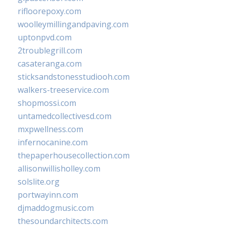
rifloorepoxy.com
woolleymillingandpaving.com
uptonpvd.com
2troublegrill.com
casateranga.com
sticksandstonesstudiooh.com
walkers-treeservice.com
shopmossi.com
untamedcollectivesd.com
mxpwellness.com
infernocanine.com
thepaperhousecollection.com
allisonwillisholley.com
solslite.org
portwayinn.com
djmaddogmusic.com
thesoundarchitects.com