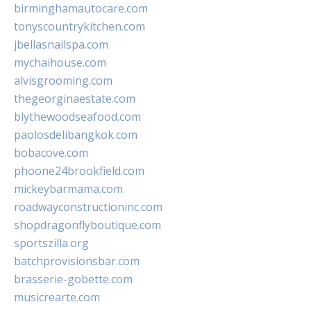
birminghamautocare.com
tonyscountrykitchen.com
jbellasnailspa.com
mychaihouse.com
alvisgrooming.com
thegeorginaestate.com
blythewoodseafood.com
paolosdelibangkok.com
bobacove.com
phoone24brookfield.com
mickeybarmama.com
roadwayconstructioninc.com
shopdragonflyboutique.com
sportszilla.org
batchprovisionsbar.com
brasserie-gobette.com
musicrearte.com