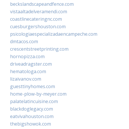
beckslandscapeandfence.com
vistaaltadelveramendi.com
coastlinecateringnc.com
cuesburgershouston.com
psicologiaespecializadaencampeche.com
dmtacos.com
crescentstreetprinting.com
hornopizza.com
driveadragster.com
hematologa.com
lizaivanov.com
guesttinyhomes.com
home-plow-by-meyer.com
palatelatincuisine.com
blackdoglegacy.com
eatvivahouston.com
thebigshowok.com