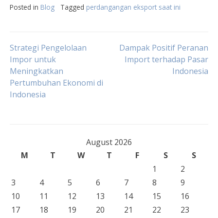
Posted in
Blog
Tagged
perdangangan eksport saat ini
Post
Strategi Pengelolaan
Dampak Positif Peranan
Impor untuk
Import terhadap Pasar
Meningkatkan
Indonesia
navigation
Pertumbuhan Ekonomi di
Indonesia
August 2026
M
T
W
T
F
S
S
1
2
3
4
5
6
7
8
9
10
11
12
13
14
15
16
17
18
19
20
21
22
23