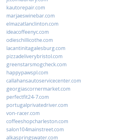
kautorepair.com
marjaeswinebar.com
elmazatlanclinton.com
ideacoffeenyc.com
odieschillicothe.com
lacantinitagalesburg.com
pizzadeliverybristol.com
greenstarsmogcheck.com
happypawspl.com
callahansautoservicecenter.com
georgiascornermarket.com
perfectfit24-7.com
portugalprivatedriver.com
von-racer.com
coffeeshopcharleston.com
salon104mainstreet.com
alkaspringswater.com