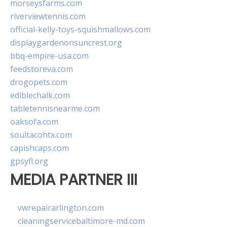
morseysfarms.com
riverviewtennis.com
official-kelly-toys-squishmallows.com
displaygardenonsuncrest.org
bbq-empire-usa.com
feedstoreva.com
drogopets.com
ediblechalk.com
tabletennisnearme.com
oaksofa.com
soultacohtx.com
capishcaps.com
gpsyfl.org
MEDIA PARTNER III
vwrepairarlington.com
cleaningservicebaltimore-md.com