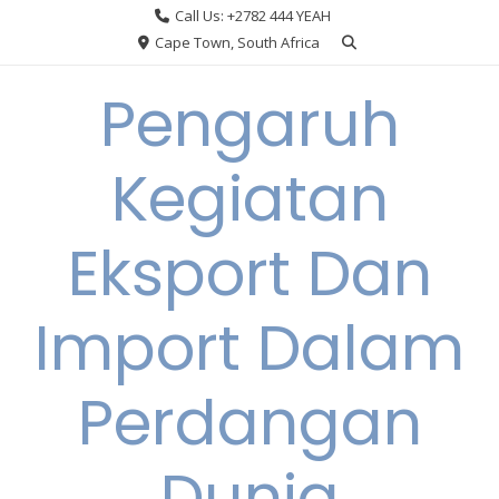
Skip
Call Us: +2782 444 YEAH
to
Cape Town, South Africa
content
Pengaruh
Kegiatan
Eksport Dan
Import Dalam
Perdangan
Dunia