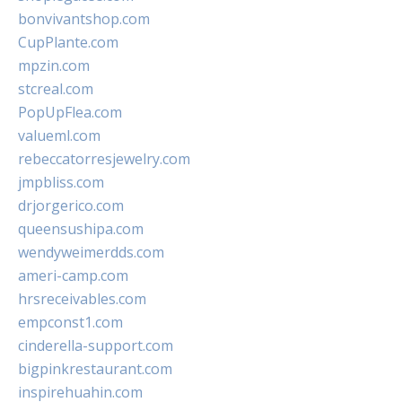
bonvivantshop.com
CupPlante.com
mpzin.com
stcreal.com
PopUpFlea.com
valueml.com
rebeccatorresjewelry.com
jmpbliss.com
drjorgerico.com
queensushipa.com
wendyweimerdds.com
ameri-camp.com
hrsreceivables.com
empconst1.com
cinderella-support.com
bigpinkrestaurant.com
inspirehuahin.com