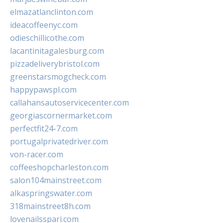
elmazatlanclinton.com
ideacoffeenyc.com
odieschillicothe.com
lacantinitagalesburg.com
pizzadeliverybristol.com
greenstarsmogcheck.com
happypawspl.com
callahansautoservicecenter.com
georgiascornermarket.com
perfectfit24-7.com
portugalprivatedriver.com
von-racer.com
coffeeshopcharleston.com
salon104mainstreet.com
alkaspringswater.com
318mainstreet8h.com
lovenailsspari.com