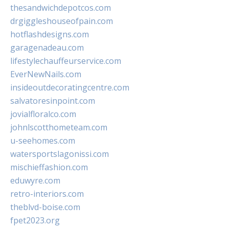
thesandwichdepotcos.com
drgiggleshouseofpain.com
hotflashdesigns.com
garagenadeau.com
lifestylechauffeurservice.com
EverNewNails.com
insideoutdecoratingcentre.com
salvatoresinpoint.com
jovialfloralco.com
johnlscotthometeam.com
u-seehomes.com
watersportslagonissi.com
mischieffashion.com
eduwyre.com
retro-interiors.com
theblvd-boise.com
fpet2023.org