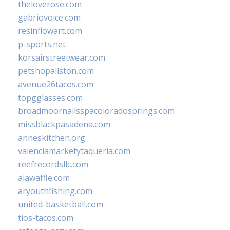
theloverose.com
gabriovoice.com
resinflowart.com
p-sports.net
korsairstreetwear.com
petshopallston.com
avenue26tacos.com
topgglasses.com
broadmoornailsspacoloradosprings.com
missblackpasadena.com
anneskitchen.org
valenciamarketytaqueria.com
reefrecordsllc.com
alawaffle.com
aryouthfishing.com
united-basketball.com
tios-tacos.com