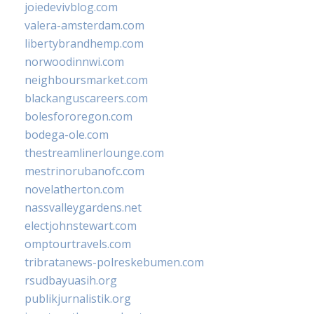
joiedevivblog.com
valera-amsterdam.com
libertybrandhemp.com
norwoodinnwi.com
neighboursmarket.com
blackanguscareers.com
bolesfororegon.com
bodega-ole.com
thestreamlinerlounge.com
mestrinorubanofc.com
novelatherton.com
nassvalleygardens.net
electjohnstewart.com
omptourtravels.com
tribratanews-polreskebumen.com
rsudbayuasih.org
publikjurnalistik.org