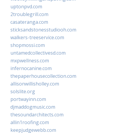
uptonpvd.com
2troublegrill.com
casateranga.com
sticksandstonesstudiooh.com
walkers-treeservice.com
shopmossi.com
untamedcollectivesd.com
mxpwellness.com
infernocanine.com
thepaperhousecollection.com
allisonwillisholley.com
solslite.org
portwayinn.com
djmaddogmusic.com
thesoundarchitects.com
allin1roofing.com
keepjudgewebb.com