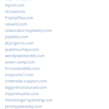
mpzin.com
stcreal.com
PopUpFlea.com
valueml.com
rebeccatorresjewelry.com
jmpbliss.com
drjorgerico.com
queensushipa.com
wendyweimerdds.com
ameri-camp.com
hrsreceivables.com
empconst1.com
cinderella-support.com
bigpinkrestaurant.com
inspirehuahin.com
memmingerspainting.com
jeremypbeasley.com