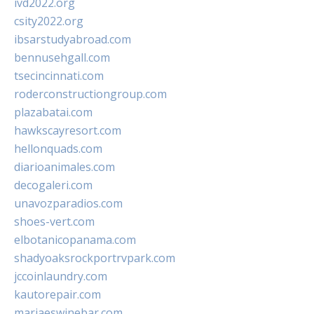
ivd2022.org
csity2022.org
ibsarstudyabroad.com
bennusehgall.com
tsecincinnati.com
roderconstructiongroup.com
plazabatai.com
hawkscayresort.com
hellonquads.com
diarioanimales.com
decogaleri.com
unavozparadios.com
shoes-vert.com
elbotanicopanama.com
shadyoaksrockportrvpark.com
jccoinlaundry.com
kautorepair.com
marjaeswinebar.com