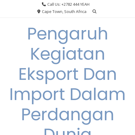
Skip
Call Us: +2782 444 YEAH
to
Cape Town, South Africa
content
Pengaruh
Kegiatan
Eksport Dan
Import Dalam
Perdangan
Dunia