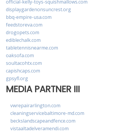
official-kelly-toys-squishmallows.com
displaygardenonsuncrest.org
bbq-empire-usa.com
feedstoreva.com
drogopets.com
ediblechalk.com
tabletennisnearme.com
oaksofa.com
soultacohtx.com
capishcaps.com
gpsyfl.org
MEDIA PARTNER III
vwrepairarlington.com
cleaningservicebaltimore-md.com
beckslandscapeandfence.com
vistaaltadelveramendi.com