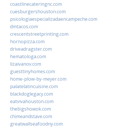
coastlinecateringnc.com
cuesburgershouston.com
psicologiaespecializadaencampeche.com
dmtacos.com
crescentstreetprinting.com
hornopizza.com
driveadragster.com
hematologa.com
lizaivanov.com
guesttinyhomes.com
home-plow-by-meyer.com
palatelatincuisine.com
blackdoglegacy.com
eatvivahouston.com
thebigshowok.com
chimeandstave.com
greatwallseafoodny.com