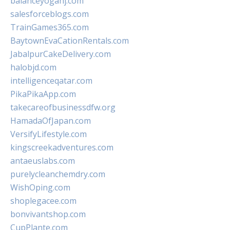
balanceyoganj.com
salesforceblogs.com
TrainGames365.com
BaytownEvaCationRentals.com
JabalpurCakeDelivery.com
halobjd.com
intelligenceqatar.com
PikaPikaApp.com
takecareofbusinessdfw.org
HamadaOfJapan.com
VersifyLifestyle.com
kingscreekadventures.com
antaeuslabs.com
purelycleanchemdry.com
WishOping.com
shoplegacee.com
bonvivantshop.com
CupPlante.com