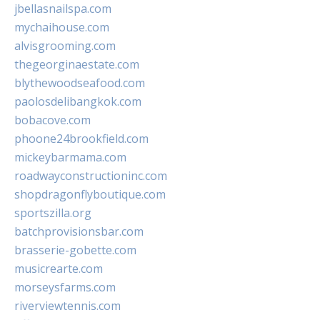
jbellasnailspa.com
mychaihouse.com
alvisgrooming.com
thegeorginaestate.com
blythewoodseafood.com
paolosdelibangkok.com
bobacove.com
phoone24brookfield.com
mickeybarmama.com
roadwayconstructioninc.com
shopdragonflyboutique.com
sportszilla.org
batchprovisionsbar.com
brasserie-gobette.com
musicrearte.com
morseysfarms.com
riverviewtennis.com