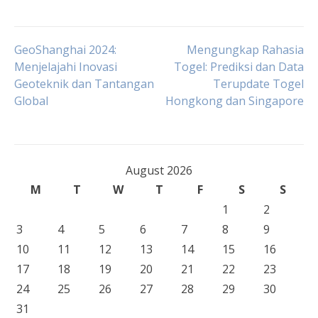
Post
GeoShanghai 2024:
Mengungkap Rahasia
Menjelajahi Inovasi
Togel: Prediksi dan Data
Geoteknik dan Tantangan
Terupdate Togel
navigation
Global
Hongkong dan Singapore
August 2026
M
T
W
T
F
S
S
1
2
3
4
5
6
7
8
9
10
11
12
13
14
15
16
17
18
19
20
21
22
23
24
25
26
27
28
29
30
31