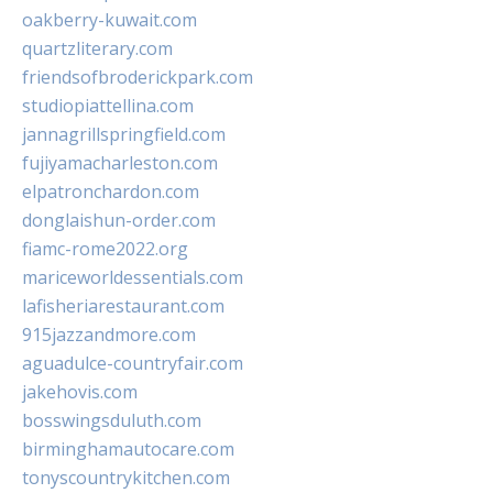
oakberry-kuwait.com
quartzliterary.com
friendsofbroderickpark.com
studiopiattellina.com
jannagrillspringfield.com
fujiyamacharleston.com
elpatronchardon.com
donglaishun-order.com
fiamc-rome2022.org
mariceworldessentials.com
lafisheriarestaurant.com
915jazzandmore.com
aguadulce-countryfair.com
jakehovis.com
bosswingsduluth.com
birminghamautocare.com
tonyscountrykitchen.com