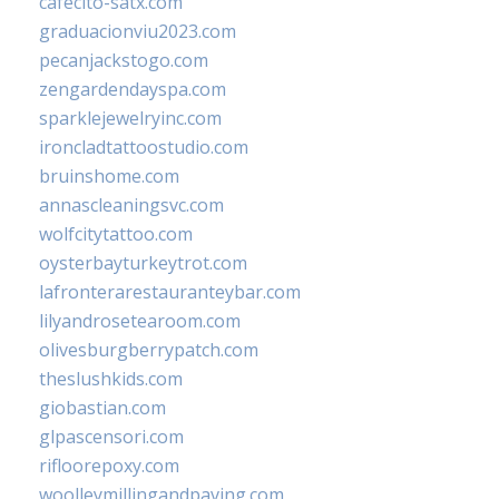
cafecito-satx.com
graduacionviu2023.com
pecanjackstogo.com
zengardendayspa.com
sparklejewelryinc.com
ironcladtattoostudio.com
bruinshome.com
annascleaningsvc.com
wolfcitytattoo.com
oysterbayturkeytrot.com
lafronterarestauranteybar.com
lilyandrosetearoom.com
olivesburgberrypatch.com
theslushkids.com
giobastian.com
glpascensori.com
rifloorepoxy.com
woolleymillingandpaving.com