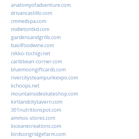
anatomyofadventure.com
drivancastillo.com
cmmedspa.com
midletontkd.com
gardensandgrills.com
basilfoodwine.com
nikko-tochigi.net
caribbean-corner.com
bluemoongiftcards.com
rivercitysteampunkexpo.com
kchoops.net
mountainsideskateshop.com
kirtlandcitytavern.com
301nutritionspot.com
ammos-stores.com
loceanecreations.com
birdsongridgefarm.com