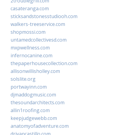
2troublegrill.com
casateranga.com
sticksandstonesstudiooh.com
walkers-treeservice.com
shopmossi.com
untamedcollectivesd.com
mxpwellness.com
infernocanine.com
thepaperhousecollection.com
allisonwillisholley.com
solslite.org
portwayinn.com
djmaddogmusic.com
thesoundarchitects.com
allin1roofing.com
keepjudgewebb.com
anatomyofadventure.com
drivancastillo.com