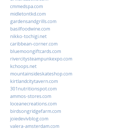
cmmedspa.com
midletontkd.com
gardensandgrills.com
basilfoodwine.com
nikko-tochigi.net
caribbean-corner.com
bluemoongiftcards.com
rivercitysteampunkexpo.com
kchoops.net
mountainsideskateshop.com
kirtlandcitytavern.com
301nutritionspot.com
ammos-stores.com
loceanecreations.com
birdsongridgefarm.com
joiedevivblog.com
valera-amsterdam.com