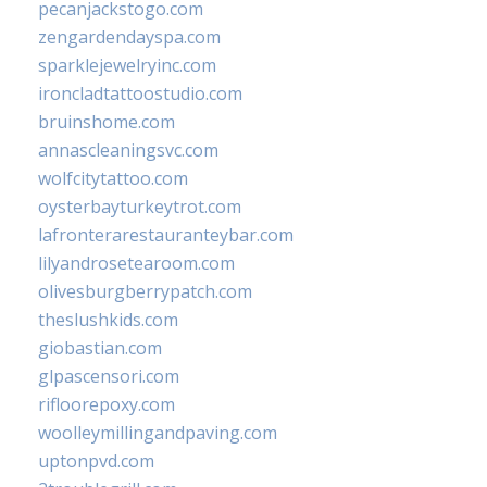
pecanjackstogo.com
zengardendayspa.com
sparklejewelryinc.com
ironcladtattoostudio.com
bruinshome.com
annascleaningsvc.com
wolfcitytattoo.com
oysterbayturkeytrot.com
lafronterarestauranteybar.com
lilyandrosetearoom.com
olivesburgberrypatch.com
theslushkids.com
giobastian.com
glpascensori.com
rifloorepoxy.com
woolleymillingandpaving.com
uptonpvd.com