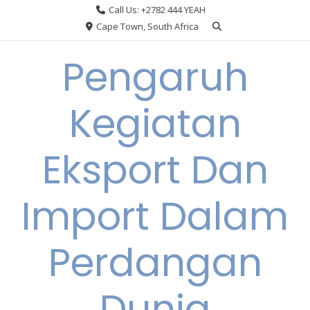
Skip
Call Us: +2782 444 YEAH
to
Cape Town, South Africa
content
Pengaruh
Kegiatan
Eksport Dan
Import Dalam
Perdangan
Dunia