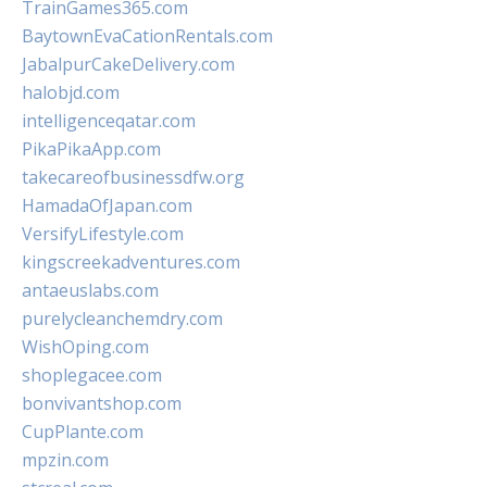
TrainGames365.com
BaytownEvaCationRentals.com
JabalpurCakeDelivery.com
halobjd.com
intelligenceqatar.com
PikaPikaApp.com
takecareofbusinessdfw.org
HamadaOfJapan.com
VersifyLifestyle.com
kingscreekadventures.com
antaeuslabs.com
purelycleanchemdry.com
WishOping.com
shoplegacee.com
bonvivantshop.com
CupPlante.com
mpzin.com