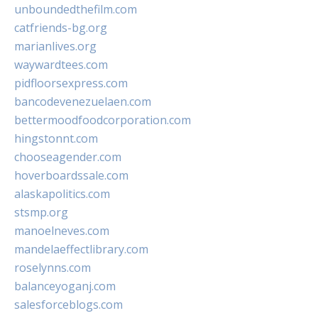
unboundedthefilm.com
catfriends-bg.org
marianlives.org
waywardtees.com
pidfloorsexpress.com
bancodevenezuelaen.com
bettermoodfoodcorporation.com
hingstonnt.com
chooseagender.com
hoverboardssale.com
alaskapolitics.com
stsmp.org
manoelneves.com
mandelaeffectlibrary.com
roselynns.com
balanceyoganj.com
salesforceblogs.com