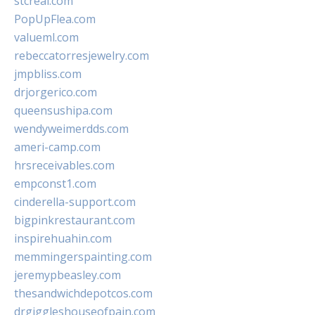
stcreal.com
PopUpFlea.com
valueml.com
rebeccatorresjewelry.com
jmpbliss.com
drjorgerico.com
queensushipa.com
wendyweimerdds.com
ameri-camp.com
hrsreceivables.com
empconst1.com
cinderella-support.com
bigpinkrestaurant.com
inspirehuahin.com
memmingerspainting.com
jeremypbeasley.com
thesandwichdepotcos.com
drgiggleshouseofpain.com