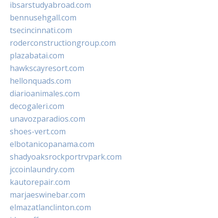
ibsarstudyabroad.com
bennusehgall.com
tsecincinnati.com
roderconstructiongroup.com
plazabatai.com
hawkscayresort.com
hellonquads.com
diarioanimales.com
decogaleri.com
unavozparadios.com
shoes-vert.com
elbotanicopanama.com
shadyoaksrockportrvpark.com
jccoinlaundry.com
kautorepair.com
marjaeswinebar.com
elmazatlanclinton.com