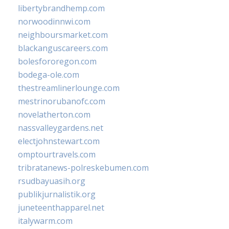
libertybrandhemp.com
norwoodinnwi.com
neighboursmarket.com
blackanguscareers.com
bolesfororegon.com
bodega-ole.com
thestreamlinerlounge.com
mestrinorubanofc.com
novelatherton.com
nassvalleygardens.net
electjohnstewart.com
omptourtravels.com
tribratanews-polreskebumen.com
rsudbayuasih.org
publikjurnalistik.org
juneteenthapparel.net
italywarm.com