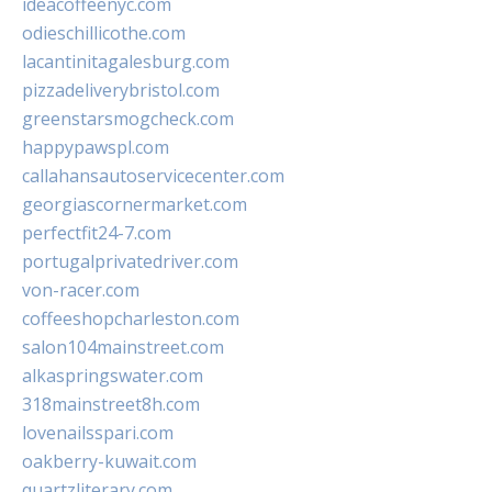
ideacoffeenyc.com
odieschillicothe.com
lacantinitagalesburg.com
pizzadeliverybristol.com
greenstarsmogcheck.com
happypawspl.com
callahansautoservicecenter.com
georgiascornermarket.com
perfectfit24-7.com
portugalprivatedriver.com
von-racer.com
coffeeshopcharleston.com
salon104mainstreet.com
alkaspringswater.com
318mainstreet8h.com
lovenailsspari.com
oakberry-kuwait.com
quartzliterary.com