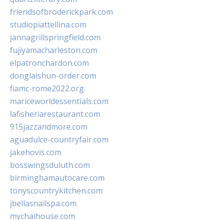
friendsofbroderickpark.com
studiopiattellina.com
jannagrillspringfield.com
fujiyamacharleston.com
elpatronchardon.com
donglaishun-order.com
fiamc-rome2022.org
mariceworldessentials.com
lafisheriarestaurant.com
915jazzandmore.com
aguadulce-countryfair.com
jakehovis.com
bosswingsduluth.com
birminghamautocare.com
tonyscountrykitchen.com
jbellasnailspa.com
mychaihouse.com