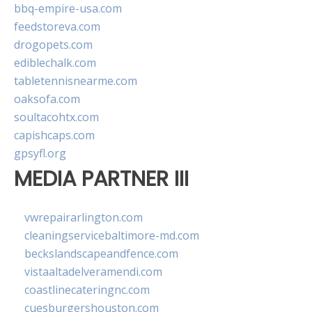
bbq-empire-usa.com
feedstoreva.com
drogopets.com
ediblechalk.com
tabletennisnearme.com
oaksofa.com
soultacohtx.com
capishcaps.com
gpsyfl.org
MEDIA PARTNER III
vwrepairarlington.com
cleaningservicebaltimore-md.com
beckslandscapeandfence.com
vistaaltadelveramendi.com
coastlinecateringnc.com
cuesburgershouston.com