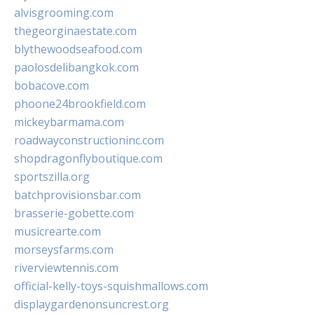
alvisgrooming.com
thegeorginaestate.com
blythewoodseafood.com
paolosdelibangkok.com
bobacove.com
phoone24brookfield.com
mickeybarmama.com
roadwayconstructioninc.com
shopdragonflyboutique.com
sportszilla.org
batchprovisionsbar.com
brasserie-gobette.com
musicrearte.com
morseysfarms.com
riverviewtennis.com
official-kelly-toys-squishmallows.com
displaygardenonsuncrest.org