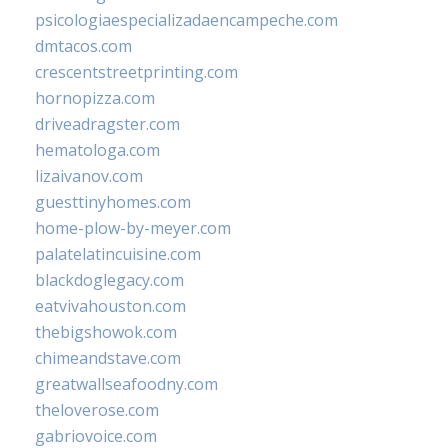
psicologiaespecializadaencampeche.com
dmtacos.com
crescentstreetprinting.com
hornopizza.com
driveadragster.com
hematologa.com
lizaivanov.com
guesttinyhomes.com
home-plow-by-meyer.com
palatelatincuisine.com
blackdoglegacy.com
eatvivahouston.com
thebigshowok.com
chimeandstave.com
greatwallseafoodny.com
theloverose.com
gabriovoice.com