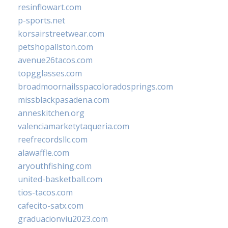
resinflowart.com
p-sports.net
korsairstreetwear.com
petshopallston.com
avenue26tacos.com
topgglasses.com
broadmoornailsspacoloradosprings.com
missblackpasadena.com
anneskitchen.org
valenciamarketytaqueria.com
reefrecordsllc.com
alawaffle.com
aryouthfishing.com
united-basketball.com
tios-tacos.com
cafecito-satx.com
graduacionviu2023.com