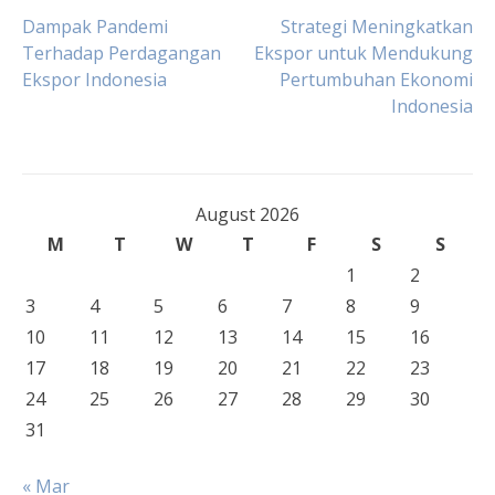
Post
Dampak Pandemi
Strategi Meningkatkan
Terhadap Perdagangan
Ekspor untuk Mendukung
Ekspor Indonesia
Pertumbuhan Ekonomi
navigation
Indonesia
August 2026
M
T
W
T
F
S
S
1
2
3
4
5
6
7
8
9
10
11
12
13
14
15
16
17
18
19
20
21
22
23
24
25
26
27
28
29
30
31
« Mar