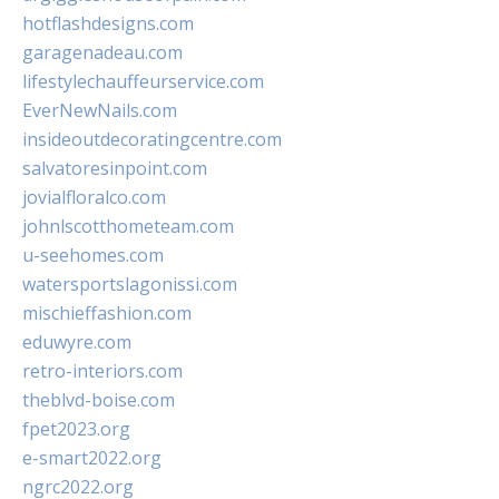
hotflashdesigns.com
garagenadeau.com
lifestylechauffeurservice.com
EverNewNails.com
insideoutdecoratingcentre.com
salvatoresinpoint.com
jovialfloralco.com
johnlscotthometeam.com
u-seehomes.com
watersportslagonissi.com
mischieffashion.com
eduwyre.com
retro-interiors.com
theblvd-boise.com
fpet2023.org
e-smart2022.org
ngrc2022.org