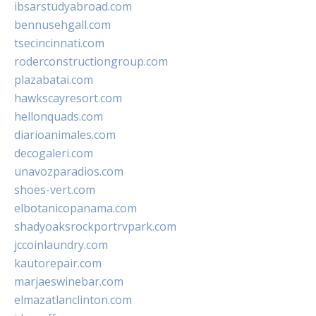
ibsarstudyabroad.com
bennusehgall.com
tsecincinnati.com
roderconstructiongroup.com
plazabatai.com
hawkscayresort.com
hellonquads.com
diarioanimales.com
decogaleri.com
unavozparadios.com
shoes-vert.com
elbotanicopanama.com
shadyoaksrockportrvpark.com
jccoinlaundry.com
kautorepair.com
marjaeswinebar.com
elmazatlanclinton.com