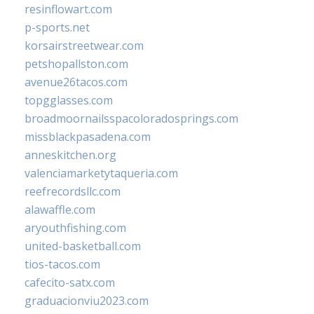
resinflowart.com
p-sports.net
korsairstreetwear.com
petshopallston.com
avenue26tacos.com
topgglasses.com
broadmoornailsspacoloradosprings.com
missblackpasadena.com
anneskitchen.org
valenciamarketytaqueria.com
reefrecordsllc.com
alawaffle.com
aryouthfishing.com
united-basketball.com
tios-tacos.com
cafecito-satx.com
graduacionviu2023.com