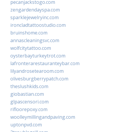
pecanjackstogo.com
zengardendayspa.com
sparklejewelryinc.com
ironcladtattoostudio.com
bruinshome.com
annascleaningsvc.com
wolfcitytattoo.com
oysterbayturkeytrot.com
lafronterarestauranteybar.com
lilyandrosetearoom.com
olivesburgberrypatch.com
theslushkids.com
giobastian.com
glpascensori.com
rifloorepoxy.com
woolleymillingandpaving.com
uptonpvd.com