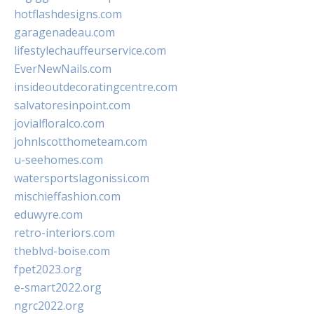
hotflashdesigns.com
garagenadeau.com
lifestylechauffeurservice.com
EverNewNails.com
insideoutdecoratingcentre.com
salvatoresinpoint.com
jovialfloralco.com
johnlscotthometeam.com
u-seehomes.com
watersportslagonissi.com
mischieffashion.com
eduwyre.com
retro-interiors.com
theblvd-boise.com
fpet2023.org
e-smart2022.org
ngrc2022.org