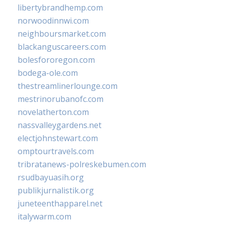
libertybrandhemp.com
norwoodinnwi.com
neighboursmarket.com
blackanguscareers.com
bolesfororegon.com
bodega-ole.com
thestreamlinerlounge.com
mestrinorubanofc.com
novelatherton.com
nassvalleygardens.net
electjohnstewart.com
omptourtravels.com
tribratanews-polreskebumen.com
rsudbayuasih.org
publikjurnalistik.org
juneteenthapparel.net
italywarm.com