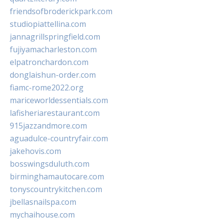
friendsofbroderickpark.com
studiopiattellina.com
jannagrillspringfield.com
fujiyamacharleston.com
elpatronchardon.com
donglaishun-order.com
fiamc-rome2022.org
mariceworldessentials.com
lafisheriarestaurant.com
915jazzandmore.com
aguadulce-countryfair.com
jakehovis.com
bosswingsduluth.com
birminghamautocare.com
tonyscountrykitchen.com
jbellasnailspa.com
mychaihouse.com