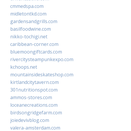
cmmedspa.com
midletontkd.com
gardensandgrills.com
basilfoodwine.com
nikko-tochigi.net
caribbean-corner.com
bluemoongiftcards.com
rivercitysteampunkexpo.com
kchoops.net
mountainsideskateshop.com
kirtlandcitytavern.com
301nutritionspot.com
ammos-stores.com
loceanecreations.com
birdsongridgefarm.com
joiedevivblog.com
valera-amsterdam.com