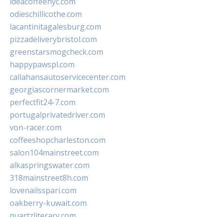
ideacoffeenyc.com
odieschillicothe.com
lacantinitagalesburg.com
pizzadeliverybristol.com
greenstarsmogcheck.com
happypawspl.com
callahansautoservicecenter.com
georgiascornermarket.com
perfectfit24-7.com
portugalprivatedriver.com
von-racer.com
coffeeshopcharleston.com
salon104mainstreet.com
alkaspringswater.com
318mainstreet8h.com
lovenailsspari.com
oakberry-kuwait.com
quartzliterary.com