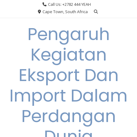
Skip
Call Us: +2782 444 YEAH
to
Cape Town, South Africa
content
Pengaruh
Kegiatan
Eksport Dan
Import Dalam
Perdangan
Dunia