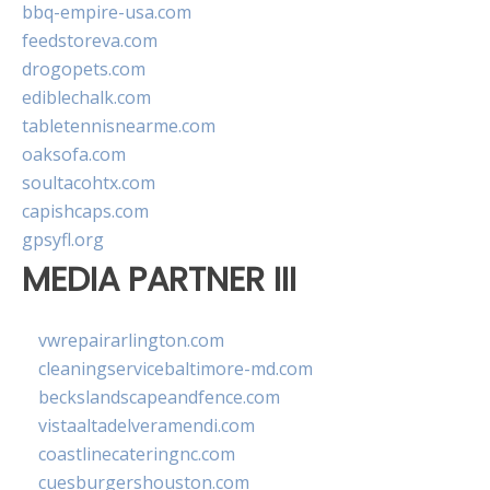
bbq-empire-usa.com
feedstoreva.com
drogopets.com
ediblechalk.com
tabletennisnearme.com
oaksofa.com
soultacohtx.com
capishcaps.com
gpsyfl.org
MEDIA PARTNER III
vwrepairarlington.com
cleaningservicebaltimore-md.com
beckslandscapeandfence.com
vistaaltadelveramendi.com
coastlinecateringnc.com
cuesburgershouston.com