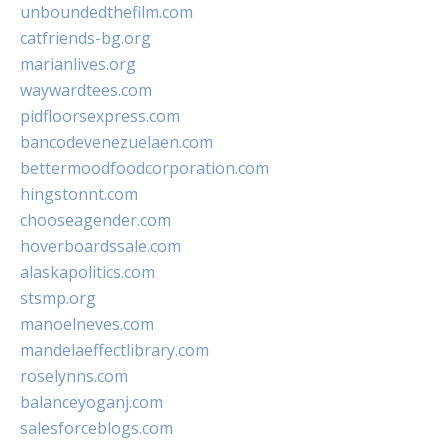
unboundedthefilm.com
catfriends-bg.org
marianlives.org
waywardtees.com
pidfloorsexpress.com
bancodevenezuelaen.com
bettermoodfoodcorporation.com
hingstonnt.com
chooseagender.com
hoverboardssale.com
alaskapolitics.com
stsmp.org
manoelneves.com
mandelaeffectlibrary.com
roselynns.com
balanceyoganj.com
salesforceblogs.com