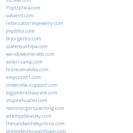
stcreal.com
PopUpFlea.com
valueml.com
rebeccatorresjewelry.com
jmpbliss.com
drjorgerico.com
queensushipa.com
wendyweimerdds.com
ameri-camp.com
hrsreceivables.com
empconst1.com
cinderella-support.com
bigpinkrestaurant.com
inspirehuahin.com
memmingerspainting.com
jeremypbeasley.com
thesandwichdepotcos.com
drgiggleshouseofpain.com