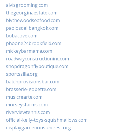
alvisgrooming.com
thegeorginaestate.com
blythewoodseafood.com
paolosdelibangkok.com
bobacove.com
phoone24brookfield.com
mickeybarmama.com
roadwayconstructioninc.com
shopdragonflyboutique.com
sportszilla.org
batchprovisionsbar.com
brasserie-gobette.com
musicrearte.com
morseysfarms.com
riverviewtennis.com
official-kelly-toys-squishmallows.com
displaygardenonsuncrest.org