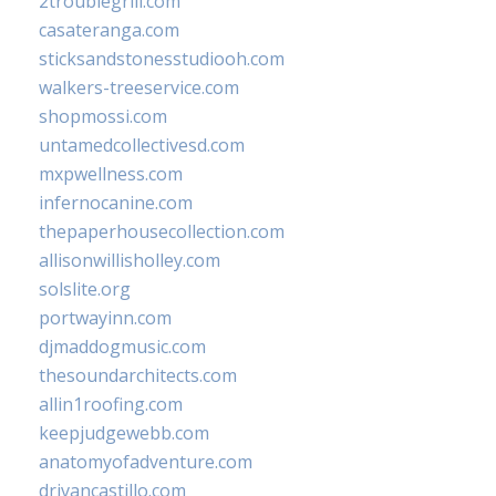
2troublegrill.com
casateranga.com
sticksandstonesstudiooh.com
walkers-treeservice.com
shopmossi.com
untamedcollectivesd.com
mxpwellness.com
infernocanine.com
thepaperhousecollection.com
allisonwillisholley.com
solslite.org
portwayinn.com
djmaddogmusic.com
thesoundarchitects.com
allin1roofing.com
keepjudgewebb.com
anatomyofadventure.com
drivancastillo.com