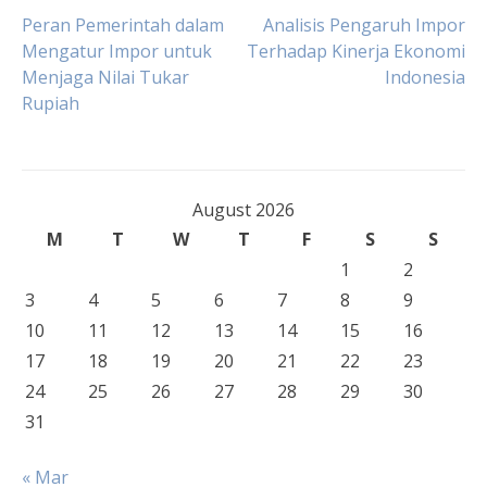
Post
Peran Pemerintah dalam
Analisis Pengaruh Impor
Mengatur Impor untuk
Terhadap Kinerja Ekonomi
Menjaga Nilai Tukar
Indonesia
navigation
Rupiah
August 2026
M
T
W
T
F
S
S
1
2
3
4
5
6
7
8
9
10
11
12
13
14
15
16
17
18
19
20
21
22
23
24
25
26
27
28
29
30
31
« Mar