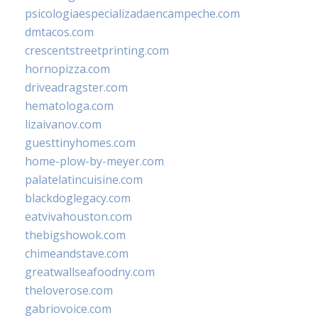
psicologiaespecializadaencampeche.com
dmtacos.com
crescentstreetprinting.com
hornopizza.com
driveadragster.com
hematologa.com
lizaivanov.com
guesttinyhomes.com
home-plow-by-meyer.com
palatelatincuisine.com
blackdoglegacy.com
eatvivahouston.com
thebigshowok.com
chimeandstave.com
greatwallseafoodny.com
theloverose.com
gabriovoice.com