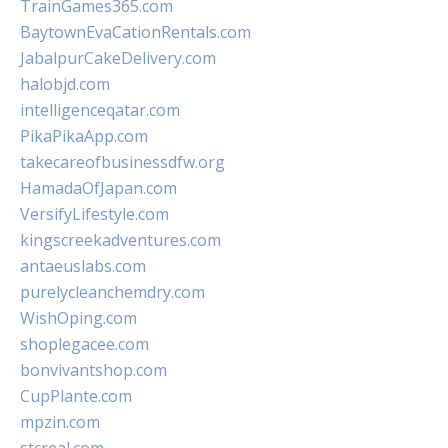
TrainGames365.com
BaytownEvaCationRentals.com
JabalpurCakeDelivery.com
halobjd.com
intelligenceqatar.com
PikaPikaApp.com
takecareofbusinessdfw.org
HamadaOfJapan.com
VersifyLifestyle.com
kingscreekadventures.com
antaeuslabs.com
purelycleanchemdry.com
WishOping.com
shoplegacee.com
bonvivantshop.com
CupPlante.com
mpzin.com