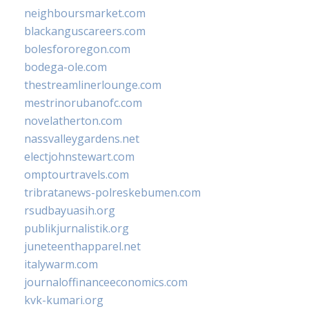
neighboursmarket.com
blackanguscareers.com
bolesfororegon.com
bodega-ole.com
thestreamlinerlounge.com
mestrinorubanofc.com
novelatherton.com
nassvalleygardens.net
electjohnstewart.com
omptourtravels.com
tribratanews-polreskebumen.com
rsudbayuasih.org
publikjurnalistik.org
juneteenthapparel.net
italywarm.com
journaloffinanceeconomics.com
kvk-kumari.org