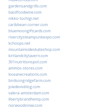
gardensandgrills.com
basilfoodwine.com
nikko-tochigi.net
caribbean-corner.com
bluemoongiftcards.com
rivercitysteampunkexpo.com
kchoops.net
mountainsideskateshop.com
kirtlandcitytavern.com
301nutritionspot.com
ammos-stores.com
loceanecreations.com
birdsongridgefarm.com
joiedevivblog.com
valera-amsterdam.com
libertybrandhemp.com
norwoodinnwi.com