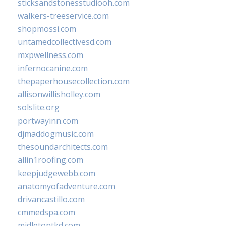
sticksandstonesstudiooh.com
walkers-treeservice.com
shopmossi.com
untamedcollectivesd.com
mxpwellness.com
infernocanine.com
thepaperhousecollection.com
allisonwillisholley.com
solslite.org
portwayinn.com
djmaddogmusic.com
thesoundarchitects.com
allin1roofing.com
keepjudgewebb.com
anatomyofadventure.com
drivancastillo.com
cmmedspa.com
midletontkd.com