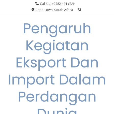
Skip
Call Us: +2782 444 YEAH
to
Cape Town, South Africa
content
Pengaruh
Kegiatan
Eksport Dan
Import Dalam
Perdangan
Dunia