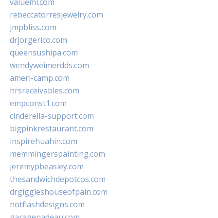
valueml.com
rebeccatorresjewelry.com
jmpbliss.com
drjorgerico.com
queensushipa.com
wendyweimerdds.com
ameri-camp.com
hrsreceivables.com
empconst1.com
cinderella-support.com
bigpinkrestaurant.com
inspirehuahin.com
memmingerspainting.com
jeremypbeasley.com
thesandwichdepotcos.com
drgiggleshouseofpain.com
hotflashdesigns.com
garagenadeau.com