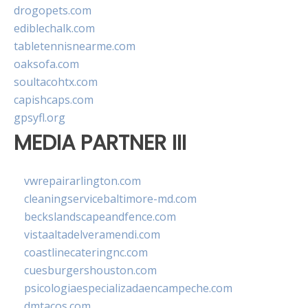
drogopets.com
ediblechalk.com
tabletennisnearme.com
oaksofa.com
soultacohtx.com
capishcaps.com
gpsyfl.org
MEDIA PARTNER III
vwrepairarlington.com
cleaningservicebaltimore-md.com
beckslandscapeandfence.com
vistaaltadelveramendi.com
coastlinecateringnc.com
cuesburgershouston.com
psicologiaespecializadaencampeche.com
dmtacos.com