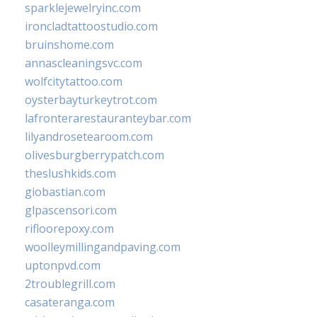
sparklejewelryinc.com
ironcladtattoostudio.com
bruinshome.com
annascleaningsvc.com
wolfcitytattoo.com
oysterbayturkeytrot.com
lafronterarestauranteybar.com
lilyandrosetearoom.com
olivesburgberrypatch.com
theslushkids.com
giobastian.com
glpascensori.com
rifloorepoxy.com
woolleymillingandpaving.com
uptonpvd.com
2troublegrill.com
casateranga.com