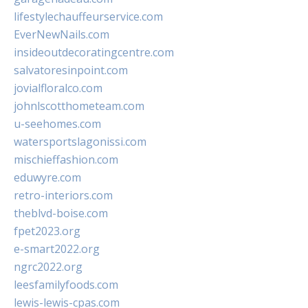
lifestylechauffeurservice.com
EverNewNails.com
insideoutdecoratingcentre.com
salvatoresinpoint.com
jovialfloralco.com
johnlscotthometeam.com
u-seehomes.com
watersportslagonissi.com
mischieffashion.com
eduwyre.com
retro-interiors.com
theblvd-boise.com
fpet2023.org
e-smart2022.org
ngrc2022.org
leesfamilyfoods.com
lewis-lewis-cpas.com