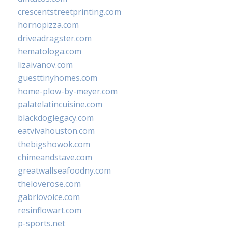
crescentstreetprinting.com
hornopizza.com
driveadragster.com
hematologa.com
lizaivanov.com
guesttinyhomes.com
home-plow-by-meyer.com
palatelatincuisine.com
blackdoglegacy.com
eatvivahouston.com
thebigshowok.com
chimeandstave.com
greatwallseafoodny.com
theloverose.com
gabriovoice.com
resinflowart.com
p-sports.net