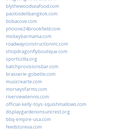
blythewoodseafood.com
paolosdelibangkok.com
bobacove.com
phoone24brookfield.com
mickeybarmama.com
roadwayconstructioninc.com
shopdragonflyboutique.com
sportszilla.org
batchprovisionsbar.com
brasserie-gobette.com
musicrearte.com
morseysfarms.com
riverviewtennis.com
official-kelly-toys-squishmallows.com
displaygardenonsuncrest.org
bbq-empire-usa.com
feedstoreva.com