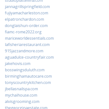
studiopiattellina.com
jannagrillspringfield.com
fujiyamacharleston.com
elpatronchardon.com
donglaishun-order.com
fiamc-rome2022.org
mariceworldessentials.com
lafisheriarestaurant.com
915jazzandmore.com
aguadulce-countryfair.com
jakehovis.com
bosswingsduluth.com
birminghamautocare.com
tonyscountrykitchen.com
jbellasnailspa.com
mychaihouse.com
alvisgrooming.com
thegeorginaestate.com