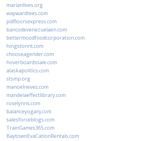
marianlives.org
waywardtees.com
pidfloorsexpress.com
bancodevenezuelaen.com
bettermoodfoodcorporation.com
hingstonnt.com
chooseagender.com
hoverboardssale.com
alaskapolitics.com
stsmp.org
manoelneves.com
mandelaeffectlibrary.com
roselynns.com
balanceyoganj.com
salesforceblogs.com
TrainGames365.com
BaytownEvaCationRentals.com