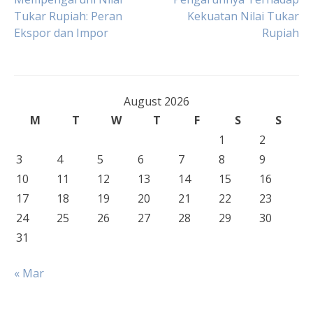
Tukar Rupiah: Peran
Kekuatan Nilai Tukar
navigation
Ekspor dan Impor
Rupiah
August 2026
M
T
W
T
F
S
S
1
2
3
4
5
6
7
8
9
10
11
12
13
14
15
16
17
18
19
20
21
22
23
24
25
26
27
28
29
30
31
« Mar