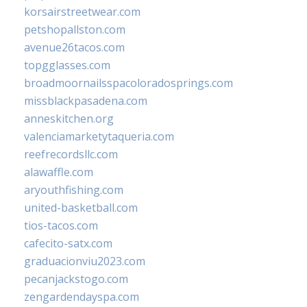
korsairstreetwear.com
petshopallston.com
avenue26tacos.com
topgglasses.com
broadmoornailsspacoloradosprings.com
missblackpasadena.com
anneskitchen.org
valenciamarketytaqueria.com
reefrecordsllc.com
alawaffle.com
aryouthfishing.com
united-basketball.com
tios-tacos.com
cafecito-satx.com
graduacionviu2023.com
pecanjackstogo.com
zengardendayspa.com