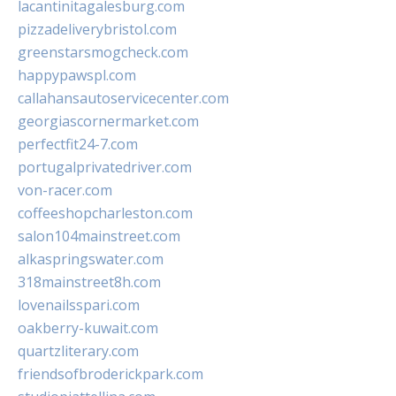
lacantinitagalesburg.com
pizzadeliverybristol.com
greenstarsmogcheck.com
happypawspl.com
callahansautoservicecenter.com
georgiascornermarket.com
perfectfit24-7.com
portugalprivatedriver.com
von-racer.com
coffeeshopcharleston.com
salon104mainstreet.com
alkaspringswater.com
318mainstreet8h.com
lovenailsspari.com
oakberry-kuwait.com
quartzliterary.com
friendsofbroderickpark.com