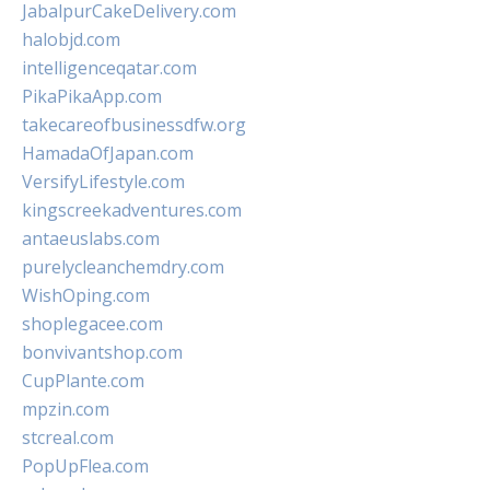
JabalpurCakeDelivery.com
halobjd.com
intelligenceqatar.com
PikaPikaApp.com
takecareofbusinessdfw.org
HamadaOfJapan.com
VersifyLifestyle.com
kingscreekadventures.com
antaeuslabs.com
purelycleanchemdry.com
WishOping.com
shoplegacee.com
bonvivantshop.com
CupPlante.com
mpzin.com
stcreal.com
PopUpFlea.com