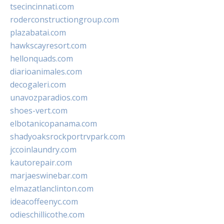
tsecincinnati.com
roderconstructiongroup.com
plazabatai.com
hawkscayresort.com
hellonquads.com
diarioanimales.com
decogaleri.com
unavozparadios.com
shoes-vert.com
elbotanicopanama.com
shadyoaksrockportrvpark.com
jccoinlaundry.com
kautorepair.com
marjaeswinebar.com
elmazatlanclinton.com
ideacoffeenyc.com
odieschillicothe.com