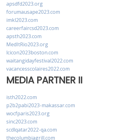
apsdfd2023.org
forumausape2023.com
imkl2023.com
careerfaircsd2023.com
apsth2023.com
MedItRio2023.org
lcicon2023boston.com
waitangidayfestival2022.com
vacancesscolaires2022.com
MEDIA PARTNER II
isth2022.com
p2b2pabi2023-makassar.com
wocfparis2023.org
sinc2023.com
scdlqatar2022-qa.com
thecolumbiagrill.com