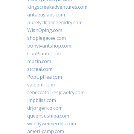
kingscreekadventures.com
antaeuslabs.com
purelycleanchemdry.com
WishOping.com
shoplegacee.com
bonvivantshop.com
CupPlante.com
mpzin.com
stcreal.com
PopUpFlea.com
valueml.com
rebeccatorresjewelry.com
jmpbliss.com
drjorgerico.com
queensushipa.com
wendyweimerdds.com
ameri-camp.com