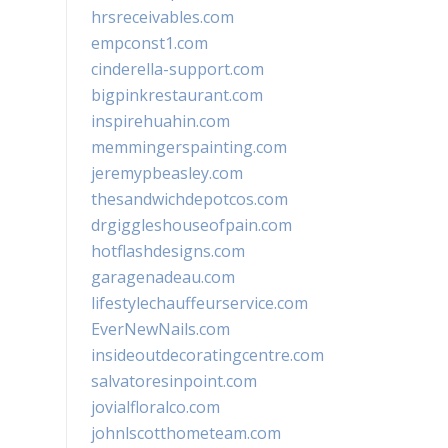
hrsreceivables.com
empconst1.com
cinderella-support.com
bigpinkrestaurant.com
inspirehuahin.com
memmingerspainting.com
jeremypbeasley.com
thesandwichdepotcos.com
drgiggleshouseofpain.com
hotflashdesigns.com
garagenadeau.com
lifestylechauffeurservice.com
EverNewNails.com
insideoutdecoratingcentre.com
salvatoresinpoint.com
jovialfloralco.com
johnlscotthometeam.com