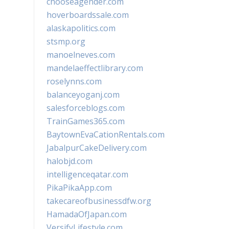
chooseagender.com
hoverboardssale.com
alaskapolitics.com
stsmp.org
manoelneves.com
mandelaeffectlibrary.com
roselynns.com
balanceyoganj.com
salesforceblogs.com
TrainGames365.com
BaytownEvaCationRentals.com
JabalpurCakeDelivery.com
halobjd.com
intelligenceqatar.com
PikaPikaApp.com
takecareofbusinessdfw.org
HamadaOfJapan.com
VersifyLifestyle.com