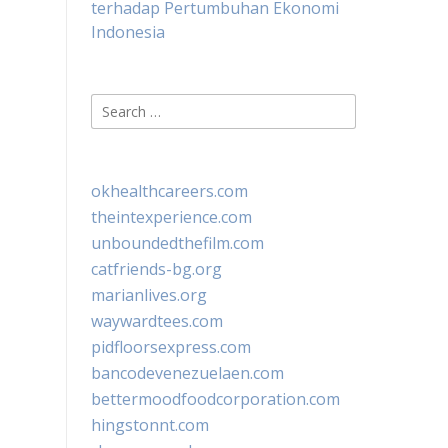
terhadap Pertumbuhan Ekonomi
Indonesia
Search
for:
okhealthcareers.com
theintexperience.com
unboundedthefilm.com
catfriends-bg.org
marianlives.org
waywardtees.com
pidfloorsexpress.com
bancodevenezuelaen.com
bettermoodfoodcorporation.com
hingstonnt.com