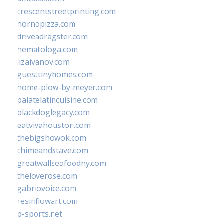
crescentstreetprinting.com
hornopizza.com
driveadragster.com
hematologa.com
lizaivanov.com
guesttinyhomes.com
home-plow-by-meyer.com
palatelatincuisine.com
blackdoglegacy.com
eatvivahouston.com
thebigshowok.com
chimeandstave.com
greatwallseafoodny.com
theloverose.com
gabriovoice.com
resinflowart.com
p-sports.net