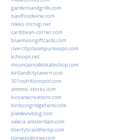
gardensandgrills.com
basilfoodwine.com
nikko-tochigi.net
caribbean-corner.com
bluemoongiftcards.com
rivercitysteampunkexpo.com
kchoops.net
mountainsideskateshop.com
kirtlandcitytavern.com
301nutritionspot.com
ammos-stores.com
loceanecreations.com
birdsongridgefarm.com
joiedevivblog.com
valera-amsterdam.com
libertybrandhemp.com
norwoodinnwi.com