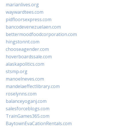
marianlives.org
waywardtees.com
pidfloorsexpress.com
bancodevenezuelaen.com
bettermoodfoodcorporation.com
hingstonnt.com
chooseagender.com
hoverboardssale.com
alaskapolitics.com
stsmp.org
manoelneves.com
mandelaeffectlibrary.com
roselynns.com
balanceyoganj.com
salesforceblogs.com
TrainGames365.com
BaytownEvaCationRentals.com