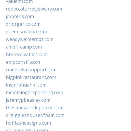
valueml.com
rebeccatorresjewelry.com
jmpbliss.com
drjorgerico.com
queensushipa.com
wendyweimerdds.com
ameri-camp.com
hrsreceivables.com
empconst1.com
cinderella-support.com
bigpinkrestaurant.com
inspirehuahin.com
memmingerspainting.com
jeremypbeasley.com
thesandwichdepotcos.com
drgiggleshouseofpain.com
hotflashdesigns.com
garagenadeau.com