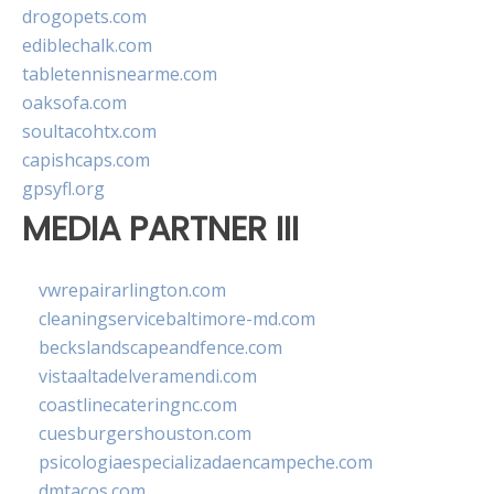
drogopets.com
ediblechalk.com
tabletennisnearme.com
oaksofa.com
soultacohtx.com
capishcaps.com
gpsyfl.org
MEDIA PARTNER III
vwrepairarlington.com
cleaningservicebaltimore-md.com
beckslandscapeandfence.com
vistaaltadelveramendi.com
coastlinecateringnc.com
cuesburgershouston.com
psicologiaespecializadaencampeche.com
dmtacos.com