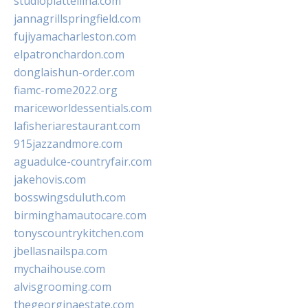
studiopiattellina.com
jannagrillspringfield.com
fujiyamacharleston.com
elpatronchardon.com
donglaishun-order.com
fiamc-rome2022.org
mariceworldessentials.com
lafisheriarestaurant.com
915jazzandmore.com
aguadulce-countryfair.com
jakehovis.com
bosswingsduluth.com
birminghamautocare.com
tonyscountrykitchen.com
jbellasnailspa.com
mychaihouse.com
alvisgrooming.com
thegeorginaestate.com