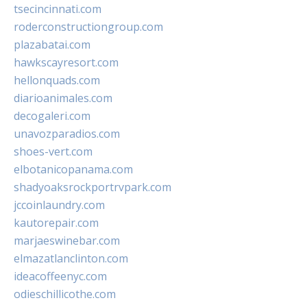
tsecincinnati.com
roderconstructiongroup.com
plazabatai.com
hawkscayresort.com
hellonquads.com
diarioanimales.com
decogaleri.com
unavozparadios.com
shoes-vert.com
elbotanicopanama.com
shadyoaksrockportrvpark.com
jccoinlaundry.com
kautorepair.com
marjaeswinebar.com
elmazatlanclinton.com
ideacoffeenyc.com
odieschillicothe.com