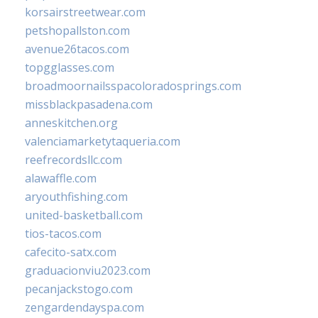
korsairstreetwear.com
petshopallston.com
avenue26tacos.com
topgglasses.com
broadmoornailsspacoloradosprings.com
missblackpasadena.com
anneskitchen.org
valenciamarketytaqueria.com
reefrecordsllc.com
alawaffle.com
aryouthfishing.com
united-basketball.com
tios-tacos.com
cafecito-satx.com
graduacionviu2023.com
pecanjackstogo.com
zengardendayspa.com