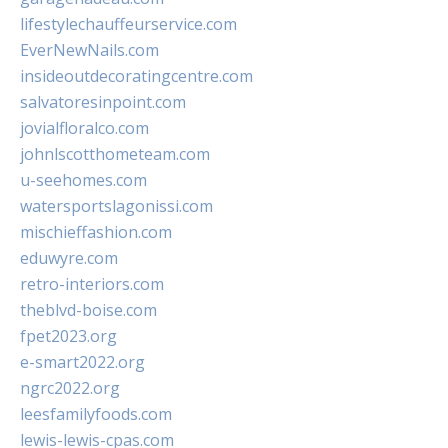
lifestylechauffeurservice.com
EverNewNails.com
insideoutdecoratingcentre.com
salvatoresinpoint.com
jovialfloralco.com
johnlscotthometeam.com
u-seehomes.com
watersportslagonissi.com
mischieffashion.com
eduwyre.com
retro-interiors.com
theblvd-boise.com
fpet2023.org
e-smart2022.org
ngrc2022.org
leesfamilyfoods.com
lewis-lewis-cpas.com