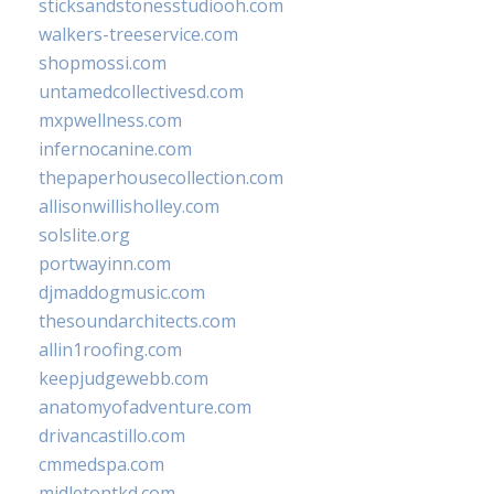
sticksandstonesstudiooh.com
walkers-treeservice.com
shopmossi.com
untamedcollectivesd.com
mxpwellness.com
infernocanine.com
thepaperhousecollection.com
allisonwillisholley.com
solslite.org
portwayinn.com
djmaddogmusic.com
thesoundarchitects.com
allin1roofing.com
keepjudgewebb.com
anatomyofadventure.com
drivancastillo.com
cmmedspa.com
midletontkd.com