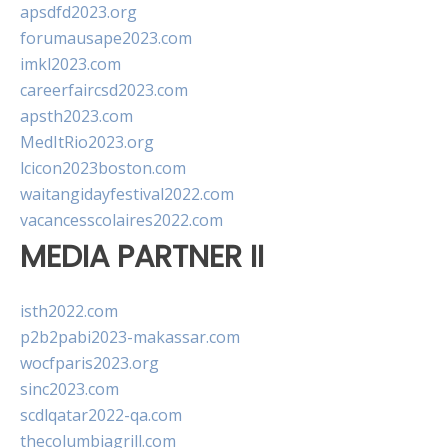
apsdfd2023.org
forumausape2023.com
imkl2023.com
careerfaircsd2023.com
apsth2023.com
MedItRio2023.org
lcicon2023boston.com
waitangidayfestival2022.com
vacancesscolaires2022.com
MEDIA PARTNER II
isth2022.com
p2b2pabi2023-makassar.com
wocfparis2023.org
sinc2023.com
scdlqatar2022-qa.com
thecolumbiagrill.com