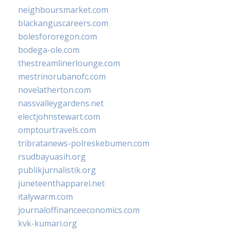
neighboursmarket.com
blackanguscareers.com
bolesfororegon.com
bodega-ole.com
thestreamlinerlounge.com
mestrinorubanofc.com
novelatherton.com
nassvalleygardens.net
electjohnstewart.com
omptourtravels.com
tribratanews-polreskebumen.com
rsudbayuasih.org
publikjurnalistik.org
juneteenthapparel.net
italywarm.com
journaloffinanceeconomics.com
kvk-kumari.org