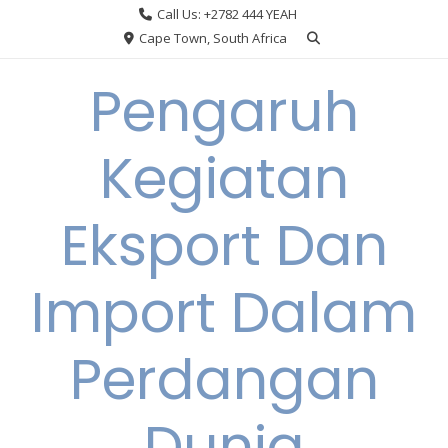
Skip
Call Us: +2782 444 YEAH
to
Cape Town, South Africa
content
Pengaruh
Kegiatan
Eksport Dan
Import Dalam
Perdangan
Dunia