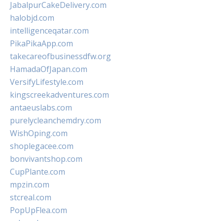
JabalpurCakeDelivery.com
halobjd.com
intelligenceqatar.com
PikaPikaApp.com
takecareofbusinessdfw.org
HamadaOfJapan.com
VersifyLifestyle.com
kingscreekadventures.com
antaeuslabs.com
purelycleanchemdry.com
WishOping.com
shoplegacee.com
bonvivantshop.com
CupPlante.com
mpzin.com
stcreal.com
PopUpFlea.com