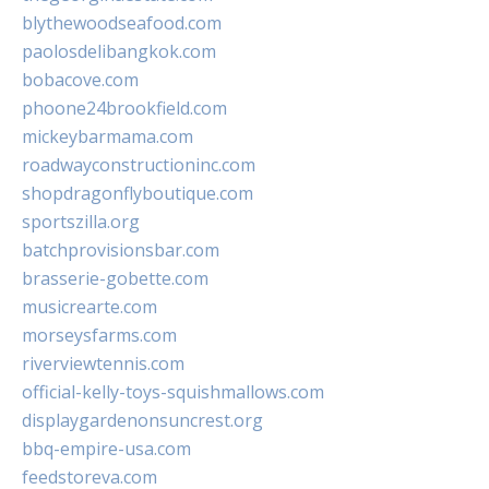
blythewoodseafood.com
paolosdelibangkok.com
bobacove.com
phoone24brookfield.com
mickeybarmama.com
roadwayconstructioninc.com
shopdragonflyboutique.com
sportszilla.org
batchprovisionsbar.com
brasserie-gobette.com
musicrearte.com
morseysfarms.com
riverviewtennis.com
official-kelly-toys-squishmallows.com
displaygardenonsuncrest.org
bbq-empire-usa.com
feedstoreva.com