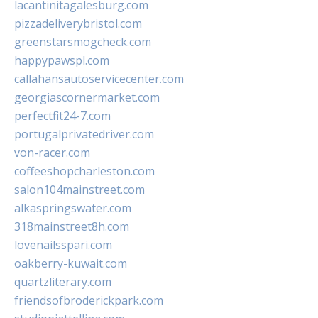
lacantinitagalesburg.com
pizzadeliverybristol.com
greenstarsmogcheck.com
happypawspl.com
callahansautoservicecenter.com
georgiascornermarket.com
perfectfit24-7.com
portugalprivatedriver.com
von-racer.com
coffeeshopcharleston.com
salon104mainstreet.com
alkaspringswater.com
318mainstreet8h.com
lovenailsspari.com
oakberry-kuwait.com
quartzliterary.com
friendsofbroderickpark.com