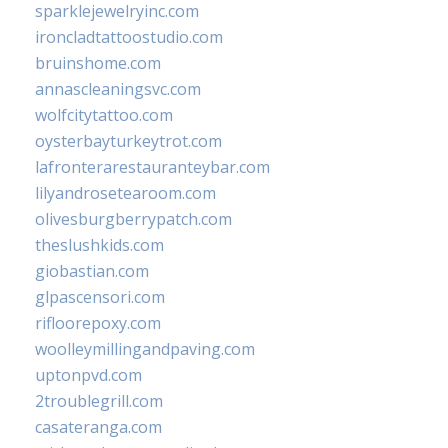
sparklejewelryinc.com
ironcladtattoostudio.com
bruinshome.com
annascleaningsvc.com
wolfcitytattoo.com
oysterbayturkeytrot.com
lafronterarestauranteybar.com
lilyandrosetearoom.com
olivesburgberrypatch.com
theslushkids.com
giobastian.com
glpascensori.com
rifloorepoxy.com
woolleymillingandpaving.com
uptonpvd.com
2troublegrill.com
casateranga.com