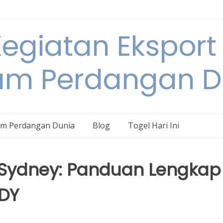
egiatan Eksport
am Perdangan D
am Perdangan Dunia
Blog
Togel Hari Ini
l Sydney: Panduan Lengkap
SDY