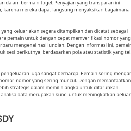
dalam bermain togel. Penyajian yang transparan ini
, karena mereka dapat langsung menyaksikan bagaimana 
a yang keluar akan segera ditampilkan dan dicatat sebagai
 para pemain untuk dengan cepat memverifikasi nomor yang
baru mengenai hasil undian. Dengan informasi ini, pemai
sesi berikutnya, berdasarkan pola atau statistik yang te
ap pengeluaran juga sangat berharga. Pemain sering mengan
tau nomor-nomor yang sering muncul. Dengan memanfaatkan
bih strategis dalam memilih angka untuk ditaruhkan.
n analisa data merupakan kunci untuk meningkatkan pelua
 SDY