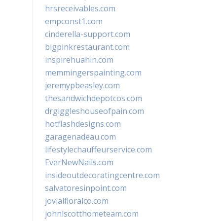
hrsreceivables.com
empconst1.com
cinderella-support.com
bigpinkrestaurant.com
inspirehuahin.com
memmingerspainting.com
jeremypbeasley.com
thesandwichdepotcos.com
drgiggleshouseofpain.com
hotflashdesigns.com
garagenadeau.com
lifestylechauffeurservice.com
EverNewNails.com
insideoutdecoratingcentre.com
salvatoresinpoint.com
jovialfloralco.com
johnlscotthometeam.com