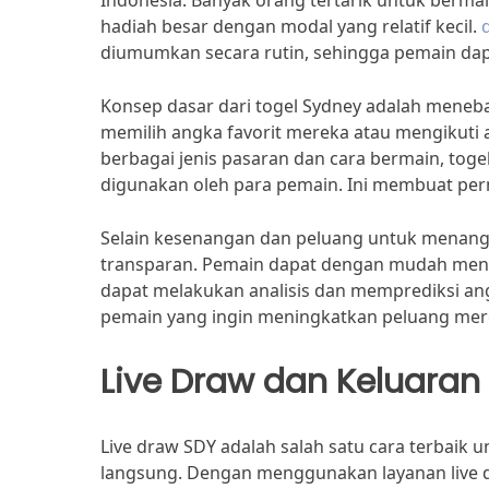
Indonesia. Banyak orang tertarik untuk ber
hadiah besar dengan modal yang relatif kecil.
diumumkan secara rutin, sehingga pemain da
Konsep dasar dari togel Sydney adalah meneb
memilih angka favorit mereka atau mengikut
berbagai jenis pasaran dan cara bermain, toge
digunakan oleh para pemain. Ini membuat per
Selain kesenangan dan peluang untuk menang
transparan. Pemain dapat dengan mudah meng
dapat melakukan analisis dan memprediksi ang
pemain yang ingin meningkatkan peluang mer
Live Draw dan Keluaran
Live draw SDY adalah salah satu cara terbaik 
langsung. Dengan menggunakan layanan live dr