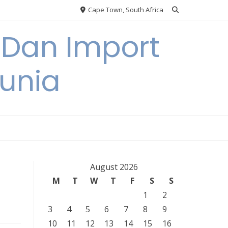
Cape Town, South Africa
 Dan Import
unia
August 2026
M
T
W
T
F
S
S
1
2
3
4
5
6
7
8
9
10
11
12
13
14
15
16