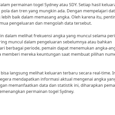
alam permainan togel Sydney atau SDY. Setiap hasil keluar
ui pola dan tren yang mungkin ada. Dengan mempelajari da
lebih baik dalam memasang angka. Oleh karena itu, penti
emua pengeluaran dan mengolah data tersebut.
main dalam melihat frekuensi angka yang muncul selama per
sering muncul dalam pengeluaran sebelumnya atau bahkan
 dari berbagai periode, pemain dapat menemukan angka-an
isa memberi mereka keuntungan saat membuat pilihan num
bisa langsung melihat keluaran terbaru secara real-time. I
egera mendapatkan informasi aktual mengenai angka yan
engan memanfaatkan data dan statistik ini, diharapkan pema
emenangkan permainan togel Sydney.