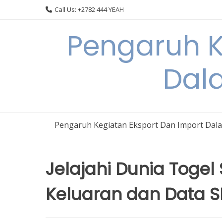
Skip
Call Us: +2782 444 YEAH
to
content
Pengaruh K
Dal
Pengaruh Kegiatan Eksport Dan Import Dal
Jelajahi Dunia Toge
Keluaran dan Data 