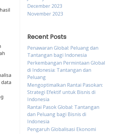
December 2023
hasil
November 2023
Recent Posts
n
Penawaran Global: Peluang dan
lah
Tantangan bagi Indonesia
Perkembangan Permintaan Global
di Indonesia: Tantangan dan
alisa
Peluang
 data
Mengoptimalkan Rantai Pasokan:
Strategi Efektif untuk Bisnis di
ng
Indonesia
Rantai Pasok Global: Tantangan
dan Peluang bagi Bisnis di
Indonesia
Pengaruh Globalisasi Ekonomi