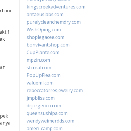
kingscreekadventures.com
i ini
antaeuslabs.com
purelycleanchemdry.com
WishOping.com
aktif
shoplegacee.com
pak
bonvivantshop.com
CupPlante.com
mpzin.com
kan
stcreal.com
PopUpFlea.com
valueml.com
rebeccatorresjewelry.com
jmpbliss.com
drjorgerico.com
queensushipa.com
spek
wendyweimerdds.com
hanya
ameri-camp.com