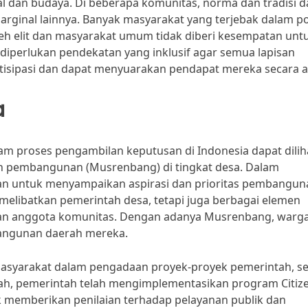
al dan budaya. Di beberapa komunitas, norma dan tradisi d
ginal lainnya. Banyak masyarakat yang terjebak dalam po
oleh elit dan masyarakat umum tidak diberi kesempatan unt
 diperlukan pendekatan yang inklusif agar semua lapisan
tisipasi dan dapat menyuarakan pendapat mereka secara ad
a
lam proses pengambilan keputusan di Indonesia dapat dilih
 pembangunan (Musrenbang) di tingkat desa. Dalam
n untuk menyampaikan aspirasi dan prioritas pembangun
 melibatkan pemerintah desa, tetapi juga berbagai elemen
 dan anggota komunitas. Dengan adanya Musrenbang, warg
angunan daerah mereka.
i masyarakat dalam pengadaan proyek-proyek pemerintah, se
ah, pemerintah telah mengimplementasikan program Citiz
memberikan penilaian terhadap pelayanan publik dan