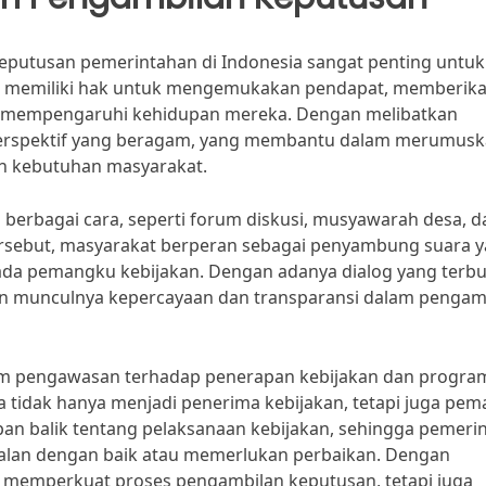
eputusan pemerintahan di Indonesia sangat penting untuk
kat memiliki hak untuk mengemukakan pendapat, memberik
ng mempengaruhi kehidupan mereka. Dengan melibatkan
erspektif yang beragam, yang membantu dalam merumus
gan kebutuhan masyarakat.
i berbagai cara, seperti forum diskusi, musyawarah desa, d
tersebut, masyarakat berperan sebagai penyambung suara 
ada pemangku kebijakan. Dengan adanya dialog yang terb
an munculnya kepercayaan dan transparansi dalam pengam
alam pengawasan terhadap penerapan kebijakan dan progra
a tidak hanya menjadi penerima kebijakan, tetapi juga pe
an balik tentang pelaksanaan kebijakan, sehingga pemeri
alan dengan baik atau memerlukan perbaikan. Dengan
a memperkuat proses pengambilan keputusan, tetapi juga