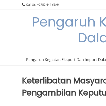
Skip
Call Us: +2782 444 YEAH
to
content
Pengaruh K
Dal
Pengaruh Kegiatan Eksport Dan Import Dal
Keterlibatan Masyar
Pengambilan Keput