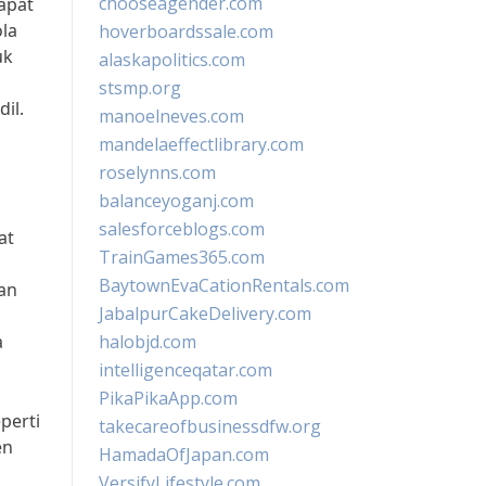
chooseagender.com
apat
la
hoverboardssale.com
uk
alaskapolitics.com
stsmp.org
il.
manoelneves.com
mandelaeffectlibrary.com
roselynns.com
balanceyoganj.com
salesforceblogs.com
at
TrainGames365.com
BaytownEvaCationRentals.com
an
JabalpurCakeDelivery.com
a
halobjd.com
intelligenceqatar.com
PikaPikaApp.com
perti
takecareofbusinessdfw.org
en
HamadaOfJapan.com
VersifyLifestyle.com