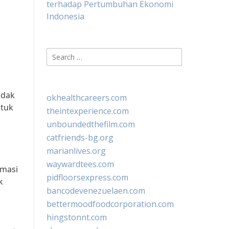
terhadap Pertumbuhan Ekonomi
Indonesia
Search
for:
idak
okhealthcareers.com
ntuk
theintexperience.com
unboundedthefilm.com
catfriends-bg.org
marianlives.org
waywardtees.com
rmasi
pidfloorsexpress.com
k
bancodevenezuelaen.com
bettermoodfoodcorporation.com
hingstonnt.com