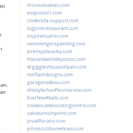
hrsreceivables.com
asi
empconst1.com
cinderella-support.com
bigpinkrestaurant.com
m
inspirehuahin.com
memmingerspainting.com
n
jeremypbeasley.com
thesandwichdepotcos.com
drgiggleshouseofpain.com
hotflashdesigns.com
garagenadeau.com
san.
lifestylechauffeurservice.com
dan
EverNewNails.com
insideoutdecoratingcentre.com
salvatoresinpoint.com
jovialfloralco.com
johnlscotthometeam.com