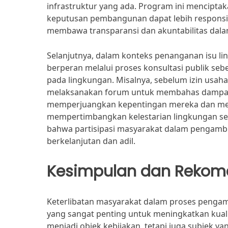
infrastruktur yang ada. Program ini mencipta
keputusan pembangunan dapat lebih responsif 
membawa transparansi dan akuntabilitas dal
Selanjutnya, dalam konteks penanganan isu lin
berperan melalui proses konsultasi publik s
pada lingkungan. Misalnya, sebelum izin usah
melaksanakan forum untuk membahas dampak 
memperjuangkan kepentingan mereka dan mem
mempertimbangkan kelestarian lingkungan ser
bahwa partisipasi masyarakat dalam pengambi
berkelanjutan dan adil.
Kesimpulan dan Rekom
Keterlibatan masyarakat dalam proses penga
yang sangat penting untuk meningkatkan kualit
menjadi objek kebijakan, tetapi juga subjek 