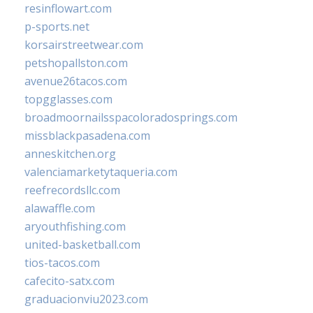
resinflowart.com
p-sports.net
korsairstreetwear.com
petshopallston.com
avenue26tacos.com
topgglasses.com
broadmoornailsspacoloradosprings.com
missblackpasadena.com
anneskitchen.org
valenciamarketytaqueria.com
reefrecordsllc.com
alawaffle.com
aryouthfishing.com
united-basketball.com
tios-tacos.com
cafecito-satx.com
graduacionviu2023.com