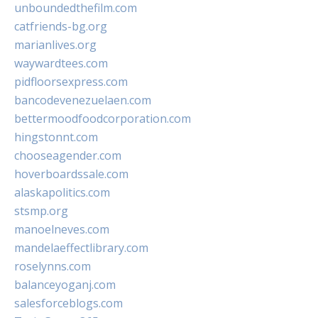
unboundedthefilm.com
catfriends-bg.org
marianlives.org
waywardtees.com
pidfloorsexpress.com
bancodevenezuelaen.com
bettermoodfoodcorporation.com
hingstonnt.com
chooseagender.com
hoverboardssale.com
alaskapolitics.com
stsmp.org
manoelneves.com
mandelaeffectlibrary.com
roselynns.com
balanceyoganj.com
salesforceblogs.com