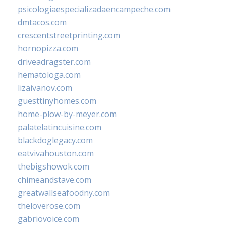
psicologiaespecializadaencampeche.com
dmtacos.com
crescentstreetprinting.com
hornopizza.com
driveadragster.com
hematologa.com
lizaivanov.com
guesttinyhomes.com
home-plow-by-meyer.com
palatelatincuisine.com
blackdoglegacy.com
eatvivahouston.com
thebigshowok.com
chimeandstave.com
greatwallseafoodny.com
theloverose.com
gabriovoice.com