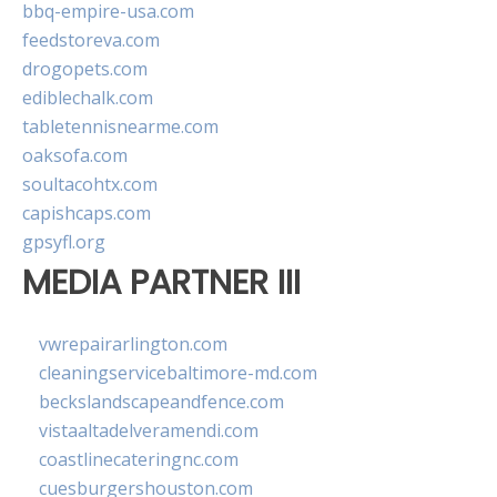
bbq-empire-usa.com
feedstoreva.com
drogopets.com
ediblechalk.com
tabletennisnearme.com
oaksofa.com
soultacohtx.com
capishcaps.com
gpsyfl.org
MEDIA PARTNER III
vwrepairarlington.com
cleaningservicebaltimore-md.com
beckslandscapeandfence.com
vistaaltadelveramendi.com
coastlinecateringnc.com
cuesburgershouston.com