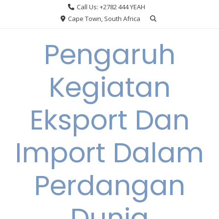
Skip
Call Us: +2782 444 YEAH
to
Cape Town, South Africa
content
Pengaruh
Kegiatan
Eksport Dan
Import Dalam
Perdangan
Dunia