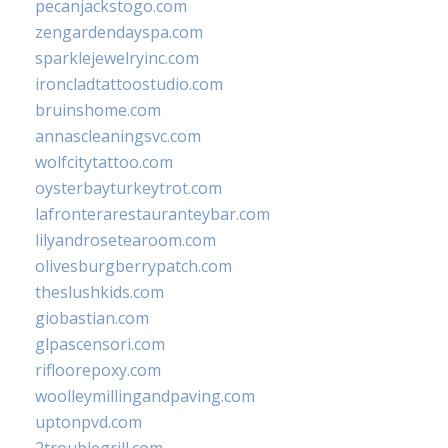
pecanjackstogo.com
zengardendayspa.com
sparklejewelryinc.com
ironcladtattoostudio.com
bruinshome.com
annascleaningsvc.com
wolfcitytattoo.com
oysterbayturkeytrot.com
lafronterarestauranteybar.com
lilyandrosetearoom.com
olivesburgberrypatch.com
theslushkids.com
giobastian.com
glpascensori.com
rifloorepoxy.com
woolleymillingandpaving.com
uptonpvd.com
2troublegrill.com