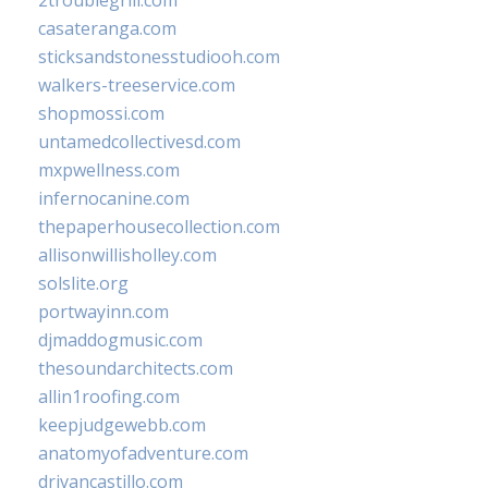
casateranga.com
sticksandstonesstudiooh.com
walkers-treeservice.com
shopmossi.com
untamedcollectivesd.com
mxpwellness.com
infernocanine.com
thepaperhousecollection.com
allisonwillisholley.com
solslite.org
portwayinn.com
djmaddogmusic.com
thesoundarchitects.com
allin1roofing.com
keepjudgewebb.com
anatomyofadventure.com
drivancastillo.com