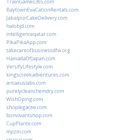
TrainGames365.com
BaytownEvaCationRentals.com
JabalpurCakeDelivery.com
halobjd.com
intelligenceqatar.com
PikaPikaApp.com
takecareofbusinessdfw.org
HamadaOfJapan.com
VersifyLifestyle.com
kingscreekadventures.com
antaeuslabs.com
purelycleanchemdry.com
WishOping.com
shoplegacee.com
bonvivantshop.com
CupPlante.com
mpzin.com
stcreal.com