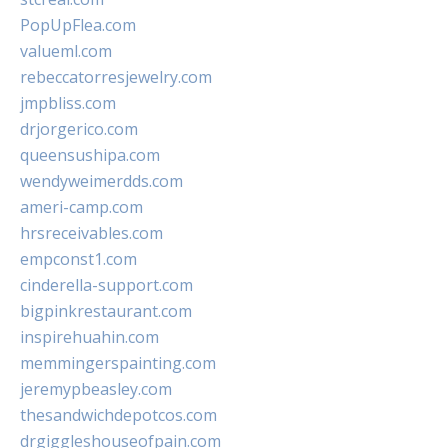
PopUpFlea.com
valueml.com
rebeccatorresjewelry.com
jmpbliss.com
drjorgerico.com
queensushipa.com
wendyweimerdds.com
ameri-camp.com
hrsreceivables.com
empconst1.com
cinderella-support.com
bigpinkrestaurant.com
inspirehuahin.com
memmingerspainting.com
jeremypbeasley.com
thesandwichdepotcos.com
drgiggleshouseofpain.com