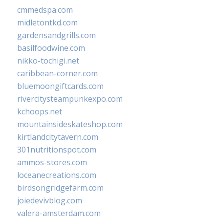
cmmedspa.com
midletontkd.com
gardensandgrills.com
basilfoodwine.com
nikko-tochigi.net
caribbean-corner.com
bluemoongiftcards.com
rivercitysteampunkexpo.com
kchoops.net
mountainsideskateshop.com
kirtlandcitytavern.com
301nutritionspot.com
ammos-stores.com
loceanecreations.com
birdsongridgefarm.com
joiedevivblog.com
valera-amsterdam.com