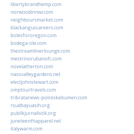
libertybrandhemp.com
norwoodinnwi.com
neighboursmarket.com
blackanguscareers.com
bolesfororegon.com
bodega-ole.com
thestreamlinerlounge.com
mestrinorubanofc.com
novelatherton.com
nassvalleygardens.net
electjohnstewart.com
omptourtravels.com
tribratanews-polreskebumen.com
rsudbayuasih.org
publikjurnalistik.org
juneteenthapparel.net
italywarm.com