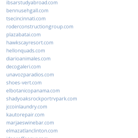
ibsarstudyabroad.com
bennusehgall.com
tsecincinnati.com
roderconstructiongroup.com
plazabatai.com
hawkscayresort.com
hellonquads.com
diarioanimales.com
decogaleri.com
unavozparadios.com
shoes-vert.com
elbotanicopanama.com
shadyoaksrockportrvpark.com
jccoinlaundry.com
kautorepair.com
marjaeswinebar.com
elmazatlanclinton.com