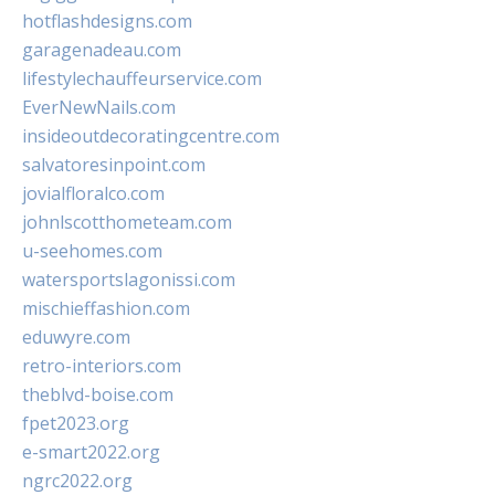
hotflashdesigns.com
garagenadeau.com
lifestylechauffeurservice.com
EverNewNails.com
insideoutdecoratingcentre.com
salvatoresinpoint.com
jovialfloralco.com
johnlscotthometeam.com
u-seehomes.com
watersportslagonissi.com
mischieffashion.com
eduwyre.com
retro-interiors.com
theblvd-boise.com
fpet2023.org
e-smart2022.org
ngrc2022.org