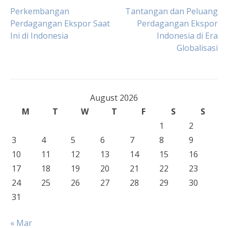
Post
Perkembangan
Tantangan dan Peluang
Perdagangan Ekspor Saat
Perdagangan Ekspor
Ini di Indonesia
Indonesia di Era
navigation
Globalisasi
August 2026
M
T
W
T
F
S
S
1
2
3
4
5
6
7
8
9
10
11
12
13
14
15
16
17
18
19
20
21
22
23
24
25
26
27
28
29
30
31
« Mar