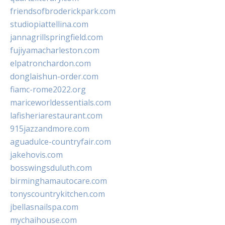
friendsofbroderickpark.com
studiopiattellina.com
jannagrillspringfield.com
fujiyamacharleston.com
elpatronchardon.com
donglaishun-order.com
fiamc-rome2022.org
mariceworldessentials.com
lafisheriarestaurant.com
915jazzandmore.com
aguadulce-countryfair.com
jakehovis.com
bosswingsduluth.com
birminghamautocare.com
tonyscountrykitchen.com
jbellasnailspa.com
mychaihouse.com