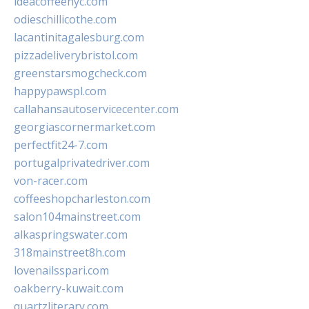
ideacoffeenyc.com
odieschillicothe.com
lacantinitagalesburg.com
pizzadeliverybristol.com
greenstarsmogcheck.com
happypawspl.com
callahansautoservicecenter.com
georgiascornermarket.com
perfectfit24-7.com
portugalprivatedriver.com
von-racer.com
coffeeshopcharleston.com
salon104mainstreet.com
alkaspringswater.com
318mainstreet8h.com
lovenailsspari.com
oakberry-kuwait.com
quartzliterary.com