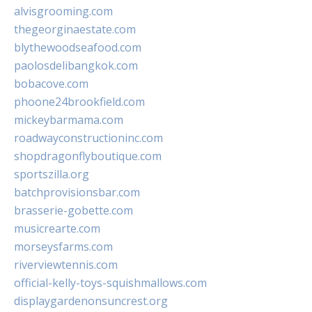
alvisgrooming.com
thegeorginaestate.com
blythewoodseafood.com
paolosdelibangkok.com
bobacove.com
phoone24brookfield.com
mickeybarmama.com
roadwayconstructioninc.com
shopdragonflyboutique.com
sportszilla.org
batchprovisionsbar.com
brasserie-gobette.com
musicrearte.com
morseysfarms.com
riverviewtennis.com
official-kelly-toys-squishmallows.com
displaygardenonsuncrest.org