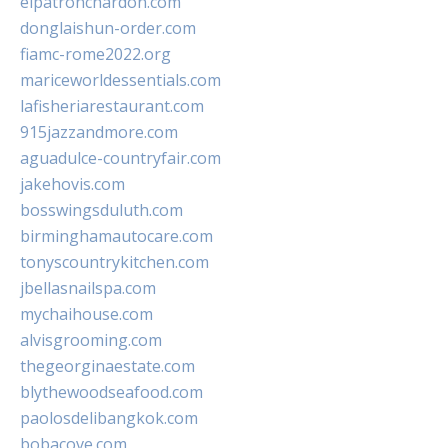
elpatronchardon.com
donglaishun-order.com
fiamc-rome2022.org
mariceworldessentials.com
lafisheriarestaurant.com
915jazzandmore.com
aguadulce-countryfair.com
jakehovis.com
bosswingsduluth.com
birminghamautocare.com
tonyscountrykitchen.com
jbellasnailspa.com
mychaihouse.com
alvisgrooming.com
thegeorginaestate.com
blythewoodseafood.com
paolosdelibangkok.com
bobacove.com