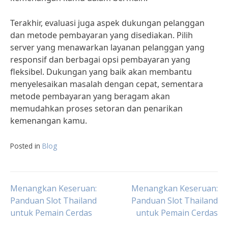
Terakhir, evaluasi juga aspek dukungan pelanggan
dan metode pembayaran yang disediakan. Pilih
server yang menawarkan layanan pelanggan yang
responsif dan berbagai opsi pembayaran yang
fleksibel. Dukungan yang baik akan membantu
menyelesaikan masalah dengan cepat, sementara
metode pembayaran yang beragam akan
memudahkan proses setoran dan penarikan
kemenangan kamu.
Posted in
Blog
Post
Menangkan Keseruan:
Menangkan Keseruan:
Panduan Slot Thailand
Panduan Slot Thailand
untuk Pemain Cerdas
untuk Pemain Cerdas
navigation