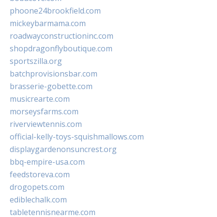
phoone24brookfield.com
mickeybarmama.com
roadwayconstructioninc.com
shopdragonflyboutique.com
sportszilla.org
batchprovisionsbar.com
brasserie-gobette.com
musicrearte.com
morseysfarms.com
riverviewtennis.com
official-kelly-toys-squishmallows.com
displaygardenonsuncrest.org
bbq-empire-usa.com
feedstoreva.com
drogopets.com
ediblechalk.com
tabletennisnearme.com