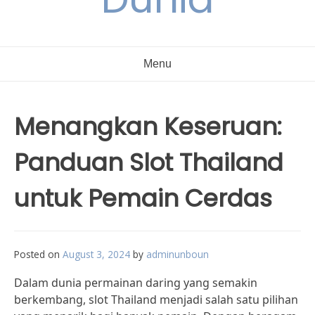
Menu
Menangkan Keseruan:
Panduan Slot Thailand
untuk Pemain Cerdas
Posted on
August 3, 2024
by
adminunboun
Dalam dunia permainan daring yang semakin
berkembang, slot Thailand menjadi salah satu pilihan