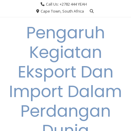
Skip
Call Us: +2782 444 YEAH
to
Cape Town, South Africa
content
Pengaruh
Kegiatan
Eksport Dan
Import Dalam
Perdangan
Dunia