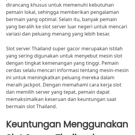
dirancang khusus untuk memenuhi kebutuhan
pemain lokal, sehingga memberikan pengalaman
bermain yang optimal. Selain itu, banyak pemain
yang beralih ke slot server luar negeri untuk mencari
variasi dan peluang menang yang lebih besar.
Slot server Thailand super gacor merupakan istilah
yang sering digunakan untuk menyebut mesin slot
dengan tingkat kemenangan yang tinggi. Pemain
cerdas selalu mencari informasi tentang mesin-mesin
ini untuk meningkatkan peluang mereka dalam
meraih jackpot. Dengan memahami cara kerja slot
dan memilih server yang tepat, pemain dapat
memaksimalkan keseruan dan keuntungan saat
bermain slot Thailand.
Keuntungan Menggunakan