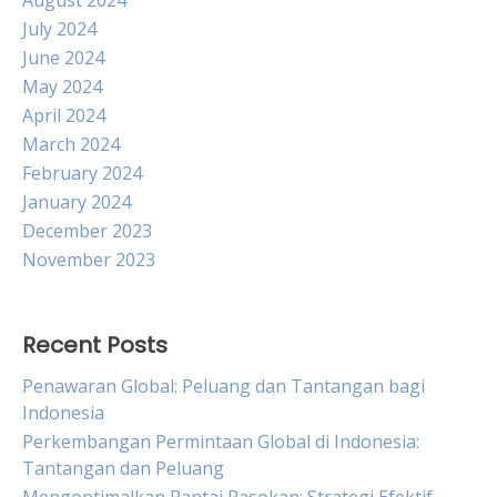
August 2024
July 2024
June 2024
May 2024
April 2024
March 2024
February 2024
January 2024
December 2023
November 2023
Recent Posts
Penawaran Global: Peluang dan Tantangan bagi
Indonesia
Perkembangan Permintaan Global di Indonesia:
Tantangan dan Peluang