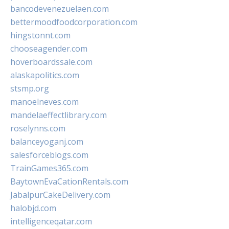
bancodevenezuelaen.com
bettermoodfoodcorporation.com
hingstonnt.com
chooseagender.com
hoverboardssale.com
alaskapolitics.com
stsmp.org
manoelneves.com
mandelaeffectlibrary.com
roselynns.com
balanceyoganj.com
salesforceblogs.com
TrainGames365.com
BaytownEvaCationRentals.com
JabalpurCakeDelivery.com
halobjd.com
intelligenceqatar.com