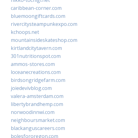
caribbean-corner.com
bluemoongiftcards.com
rivercitysteampunkexpo.com
kchoops.net
mountainsideskateshop.com
kirtlandcitytavern.com
301nutritionspot.com
ammos-stores.com
loceanecreations.com
birdsongridgefarm.com
joiedevivblog.com
valera-amsterdam.com
libertybrandhemp.com
norwoodinnwi.com
neighboursmarket.com
blackanguscareers.com
bolesfororegon.com