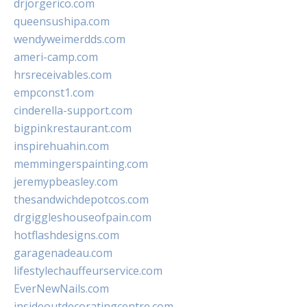
drjorgerico.com
queensushipa.com
wendyweimerdds.com
ameri-camp.com
hrsreceivables.com
empconst1.com
cinderella-support.com
bigpinkrestaurant.com
inspirehuahin.com
memmingerspainting.com
jeremypbeasley.com
thesandwichdepotcos.com
drgiggleshouseofpain.com
hotflashdesigns.com
garagenadeau.com
lifestylechauffeurservice.com
EverNewNails.com
insideoutdecoratingcentre.com