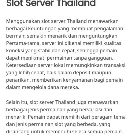
Slot Server Thailand
Menggunakan slot server Thailand menawarkan
berbagai keuntungan yang membuat pengalaman
bermain semakin menarik dan menguntungkan.
Pertama-tama, server ini dikenal memiliki kualitas
koneksi yang stabil dan cepat, sehingga pemain
dapat menikmati permainan tanpa gangguan.
Ketersediaan server lokal memungkinkan transaksi
yang lebih cepat, baik dalam deposit maupun
penarikan, memberikan kenyamanan bagi pemain
dalam mengelola dana mereka.
Selain itu, slot server Thailand juga menawarkan
berbagai jenis permainan yang bervariasi dan
menarik. Pemain dapat memilih dari beragam tema
dan jenis permainan slot yang berbeda, yang
dirancang untuk memenuhi selera semua pemain.