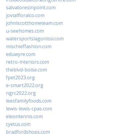
salvatoresinpoint.com
jovialfloralco.com
johnlscotthometeam.com
u-seehomes.com
watersportslagonissi.com
mischieffashion.com
eduwyre.com
retro-interiors.com
theblvd-boise.com
fpet2023.org
e-smart2022.org
ngrc2022.org
leesfamilyfoods.com
lewis-lewis-cpas.com
eleontennis.com
cyetus.com
bradfordshops.com