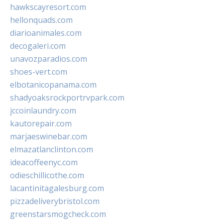
hawkscayresort.com
hellonquads.com
diarioanimales.com
decogaleri.com
unavozparadios.com
shoes-vert.com
elbotanicopanama.com
shadyoaksrockportrvpark.com
jccoinlaundry.com
kautorepair.com
marjaeswinebar.com
elmazatlanclinton.com
ideacoffeenyc.com
odieschillicothe.com
lacantinitagalesburg.com
pizzadeliverybristol.com
greenstarsmogcheck.com