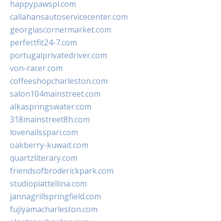
happypawspl.com
callahansautoservicecenter.com
georgiascornermarket.com
perfectfit24-7.com
portugalprivatedriver.com
von-racer.com
coffeeshopcharleston.com
salon104mainstreet.com
alkaspringswater.com
318mainstreet8h.com
lovenailsspari.com
oakberry-kuwait.com
quartzliterary.com
friendsofbroderickpark.com
studiopiattellina.com
jannagrillspringfield.com
fujiyamacharleston.com