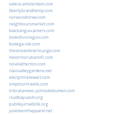
valera-amsterdam.com
libertybrandhemp.com
norwoodinnwi.com
neighboursmarket.com
blackanguscareers.com
bolesfororegon.com
bodega-ole.com
thestreamlinerlounge.com
mestrinorubanofc.com
novelatherton.com
nassvalleygardens.net
electjohnstewart.com
omptourtravels.com
tribratanews-polreskebumen.com
rsudbayuasih.org
publikjurnalistik.org
juneteenthapparel.net