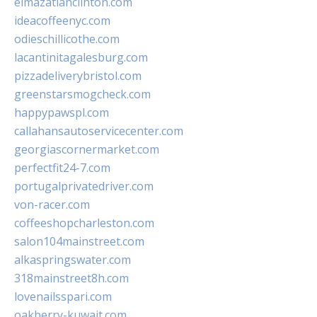
elmazatlanclinton.com
ideacoffeenyc.com
odieschillicothe.com
lacantinitagalesburg.com
pizzadeliverybristol.com
greenstarsmogcheck.com
happypawspl.com
callahansautoservicecenter.com
georgiascornermarket.com
perfectfit24-7.com
portugalprivatedriver.com
von-racer.com
coffeeshopcharleston.com
salon104mainstreet.com
alkaspringswater.com
318mainstreet8h.com
lovenailsspari.com
oakberry-kuwait.com