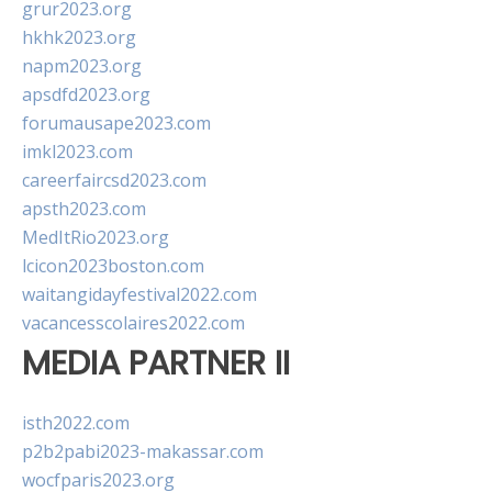
grur2023.org
hkhk2023.org
napm2023.org
apsdfd2023.org
forumausape2023.com
imkl2023.com
careerfaircsd2023.com
apsth2023.com
MedItRio2023.org
lcicon2023boston.com
waitangidayfestival2022.com
vacancesscolaires2022.com
MEDIA PARTNER II
isth2022.com
p2b2pabi2023-makassar.com
wocfparis2023.org