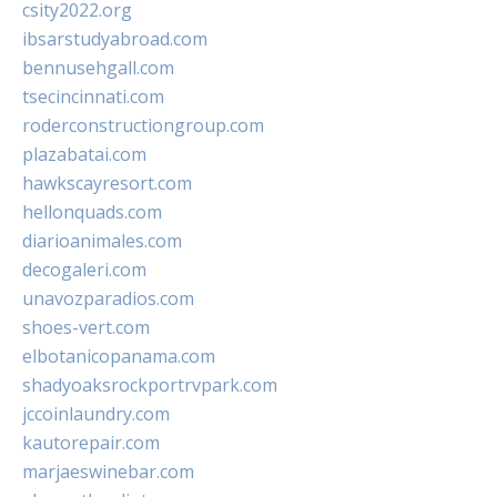
csity2022.org
ibsarstudyabroad.com
bennusehgall.com
tsecincinnati.com
roderconstructiongroup.com
plazabatai.com
hawkscayresort.com
hellonquads.com
diarioanimales.com
decogaleri.com
unavozparadios.com
shoes-vert.com
elbotanicopanama.com
shadyoaksrockportrvpark.com
jccoinlaundry.com
kautorepair.com
marjaeswinebar.com