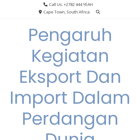
Skip
Call Us: +2782 444 YEAH
to
Cape Town, South Africa
content
Pengaruh
Kegiatan
Eksport Dan
Import Dalam
Perdangan
Dunia