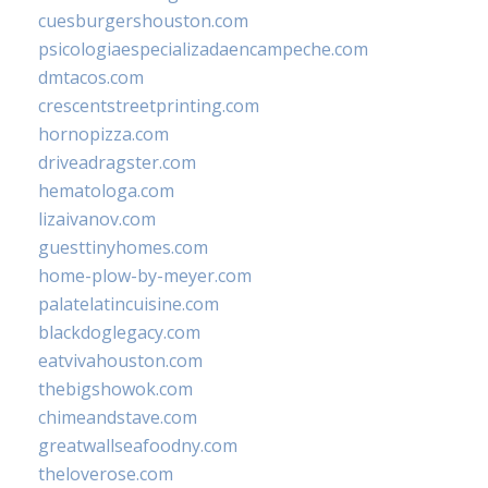
cuesburgershouston.com
psicologiaespecializadaencampeche.com
dmtacos.com
crescentstreetprinting.com
hornopizza.com
driveadragster.com
hematologa.com
lizaivanov.com
guesttinyhomes.com
home-plow-by-meyer.com
palatelatincuisine.com
blackdoglegacy.com
eatvivahouston.com
thebigshowok.com
chimeandstave.com
greatwallseafoodny.com
theloverose.com