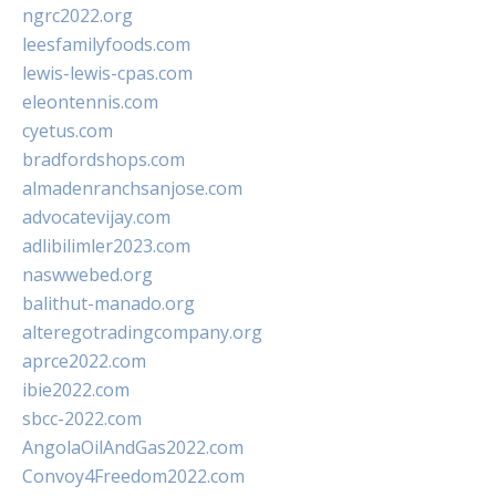
ngrc2022.org
leesfamilyfoods.com
lewis-lewis-cpas.com
eleontennis.com
cyetus.com
bradfordshops.com
almadenranchsanjose.com
advocatevijay.com
adlibilimler2023.com
naswwebed.org
balithut-manado.org
alteregotradingcompany.org
aprce2022.com
ibie2022.com
sbcc-2022.com
AngolaOilAndGas2022.com
Convoy4Freedom2022.com