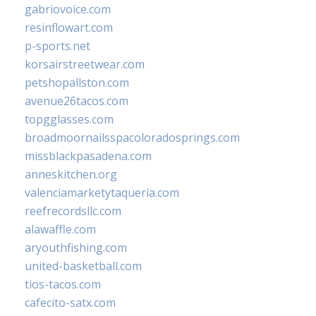
gabriovoice.com
resinflowart.com
p-sports.net
korsairstreetwear.com
petshopallston.com
avenue26tacos.com
topgglasses.com
broadmoornailsspacoloradosprings.com
missblackpasadena.com
anneskitchen.org
valenciamarketytaqueria.com
reefrecordsllc.com
alawaffle.com
aryouthfishing.com
united-basketball.com
tios-tacos.com
cafecito-satx.com