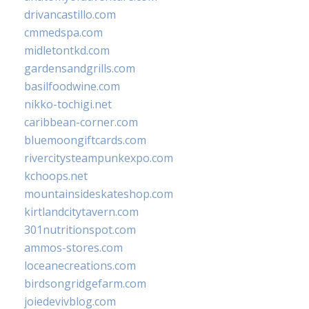
drivancastillo.com
cmmedspa.com
midletontkd.com
gardensandgrills.com
basilfoodwine.com
nikko-tochigi.net
caribbean-corner.com
bluemoongiftcards.com
rivercitysteampunkexpo.com
kchoops.net
mountainsideskateshop.com
kirtlandcitytavern.com
301nutritionspot.com
ammos-stores.com
loceanecreations.com
birdsongridgefarm.com
joiedevivblog.com