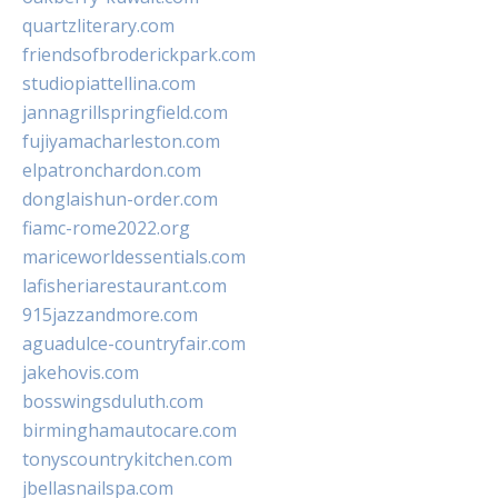
quartzliterary.com
friendsofbroderickpark.com
studiopiattellina.com
jannagrillspringfield.com
fujiyamacharleston.com
elpatronchardon.com
donglaishun-order.com
fiamc-rome2022.org
mariceworldessentials.com
lafisheriarestaurant.com
915jazzandmore.com
aguadulce-countryfair.com
jakehovis.com
bosswingsduluth.com
birminghamautocare.com
tonyscountrykitchen.com
jbellasnailspa.com