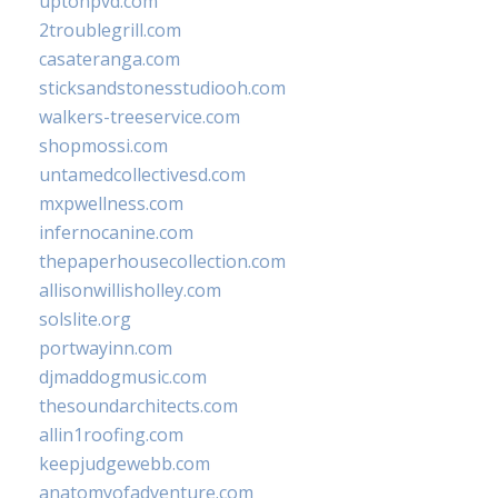
uptonpvd.com
2troublegrill.com
casateranga.com
sticksandstonesstudiooh.com
walkers-treeservice.com
shopmossi.com
untamedcollectivesd.com
mxpwellness.com
infernocanine.com
thepaperhousecollection.com
allisonwillisholley.com
solslite.org
portwayinn.com
djmaddogmusic.com
thesoundarchitects.com
allin1roofing.com
keepjudgewebb.com
anatomyofadventure.com