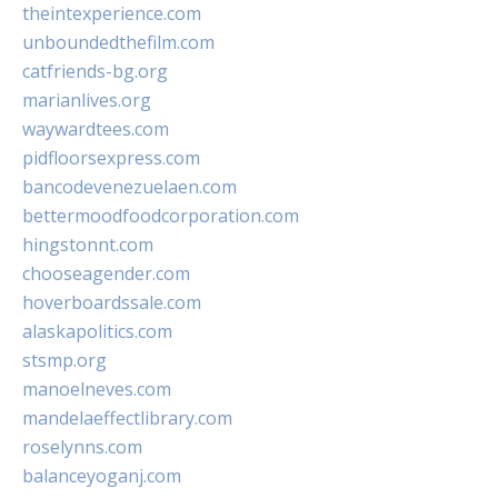
theintexperience.com
unboundedthefilm.com
catfriends-bg.org
marianlives.org
waywardtees.com
pidfloorsexpress.com
bancodevenezuelaen.com
bettermoodfoodcorporation.com
hingstonnt.com
chooseagender.com
hoverboardssale.com
alaskapolitics.com
stsmp.org
manoelneves.com
mandelaeffectlibrary.com
roselynns.com
balanceyoganj.com