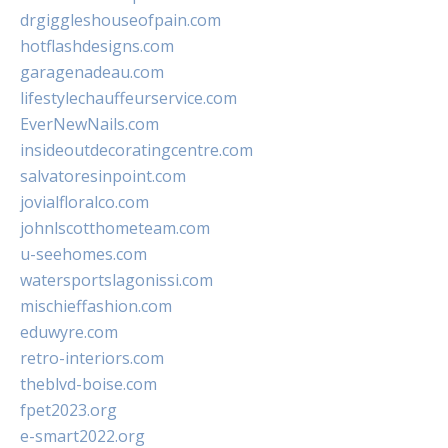
drgiggleshouseofpain.com
hotflashdesigns.com
garagenadeau.com
lifestylechauffeurservice.com
EverNewNails.com
insideoutdecoratingcentre.com
salvatoresinpoint.com
jovialfloralco.com
johnlscotthometeam.com
u-seehomes.com
watersportslagonissi.com
mischieffashion.com
eduwyre.com
retro-interiors.com
theblvd-boise.com
fpet2023.org
e-smart2022.org