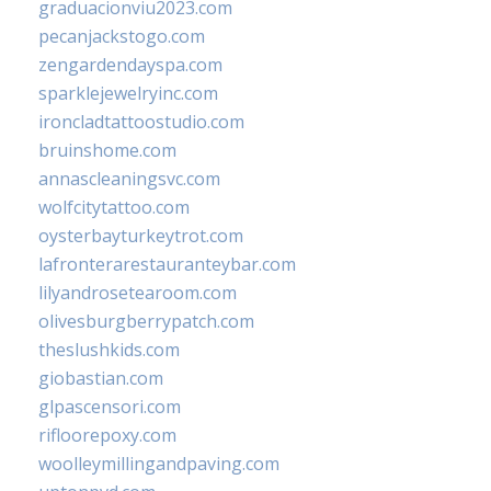
graduacionviu2023.com
pecanjackstogo.com
zengardendayspa.com
sparklejewelryinc.com
ironcladtattoostudio.com
bruinshome.com
annascleaningsvc.com
wolfcitytattoo.com
oysterbayturkeytrot.com
lafronterarestauranteybar.com
lilyandrosetearoom.com
olivesburgberrypatch.com
theslushkids.com
giobastian.com
glpascensori.com
rifloorepoxy.com
woolleymillingandpaving.com