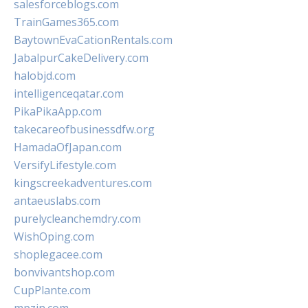
salesforceblogs.com
TrainGames365.com
BaytownEvaCationRentals.com
JabalpurCakeDelivery.com
halobjd.com
intelligenceqatar.com
PikaPikaApp.com
takecareofbusinessdfw.org
HamadaOfJapan.com
VersifyLifestyle.com
kingscreekadventures.com
antaeuslabs.com
purelycleanchemdry.com
WishOping.com
shoplegacee.com
bonvivantshop.com
CupPlante.com