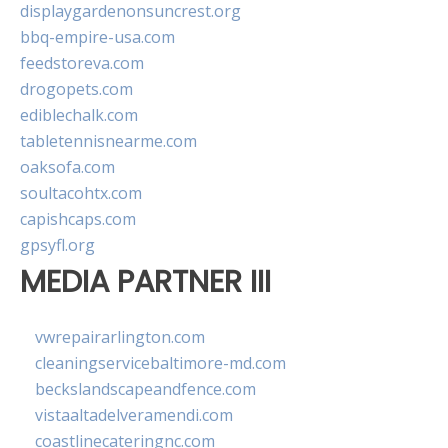
displaygardenonsuncrest.org
bbq-empire-usa.com
feedstoreva.com
drogopets.com
ediblechalk.com
tabletennisnearme.com
oaksofa.com
soultacohtx.com
capishcaps.com
gpsyfl.org
MEDIA PARTNER III
vwrepairarlington.com
cleaningservicebaltimore-md.com
beckslandscapeandfence.com
vistaaltadelveramendi.com
coastlinecateringnc.com