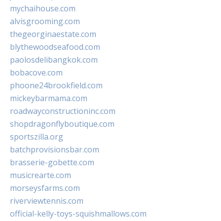
mychaihouse.com
alvisgrooming.com
thegeorginaestate.com
blythewoodseafood.com
paolosdelibangkok.com
bobacove.com
phoone24brookfield.com
mickeybarmama.com
roadwayconstructioninc.com
shopdragonflyboutique.com
sportszilla.org
batchprovisionsbar.com
brasserie-gobette.com
musicrearte.com
morseysfarms.com
riverviewtennis.com
official-kelly-toys-squishmallows.com