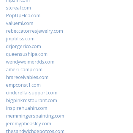
mpzin.com
stcreal.com
PopUpFlea.com
valueml.com
rebeccatorresjewelry.com
jmpbliss.com
drjorgerico.com
queensushipa.com
wendyweimerdds.com
ameri-camp.com
hrsreceivables.com
empconst1.com
cinderella-support.com
bigpinkrestaurant.com
inspirehuahin.com
memmingerspainting.com
jeremypbeasley.com
thesandwichdepotcos.com