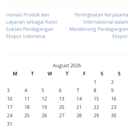
Post
Inovasi Produk dan
Peningkatan Kerjasama
Layanan sebagai Kunci
Internasional dalam
Sukses Perdagangan
Mendorong Perdagangan
navigation
Ekspor Indonesia
Ekspor
August 2026
M
T
W
T
F
S
S
1
2
3
4
5
6
7
8
9
10
11
12
13
14
15
16
17
18
19
20
21
22
23
24
25
26
27
28
29
30
31