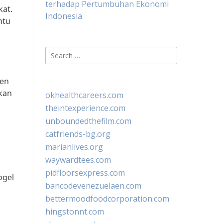
terhadap Pertumbuhan Ekonomi
kat.
Indonesia
ntu
Search
for:
ren
kan
okhealthcareers.com
theintexperience.com
unboundedthefilm.com
catfriends-bg.org
marianlives.org
waywardtees.com
pidfloorsexpress.com
ogel
bancodevenezuelaen.com
bettermoodfoodcorporation.com
hingstonnt.com