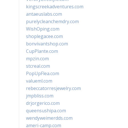
kingscreekadventures.com
antaeuslabs.com
purelycleanchemdry.com
WishOping.com
shoplegacee.com
bonvivantshop.com
CupPlante.com
mpzin.com
stcreal.com
PopUpFlea.com
valueml.com
rebeccatorresjewelry.com
jmpbliss.com
drjorgerico.com
queensushipa.com
wendyweimerdds.com
ameri-camp.com