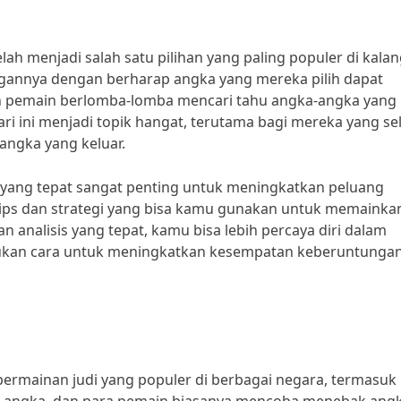
elah menjadi salah satu pilihan yang paling populer di kala
annya dengan berharap angka yang mereka pilih dapat
n pemain berlomba-lomba mencari tahu angka-angka yang
 ini menjadi topik hangat, terutama bagi mereka yang sel
angka yang keluar.
 yang tepat sangat penting untuk meningkatkan peluang
tips dan strategi yang bisa kamu gunakan untuk memainka
n analisis yang tepat, kamu bisa lebih percaya diri dalam
mukan cara untuk meningkatkan kesempatan keberuntung
permainan judi yang populer di berbagai negara, termasuk