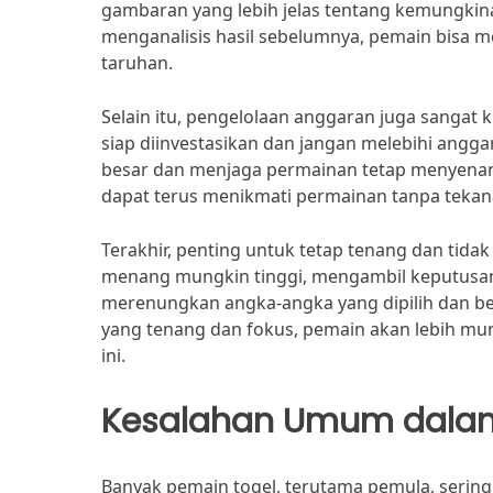
gambaran yang lebih jelas tentang kemungkina
menganalisis hasil sebelumnya, pemain bisa
taruhan.
Selain itu, pengelolaan anggaran juga sangat
siap diinvestasikan dan jangan melebihi angg
besar dan menjaga permainan tetap menyenan
dapat terus menikmati permainan tanpa tekana
Terakhir, penting untuk tetap tenang dan tida
menang mungkin tinggi, mengambil keputusan
merenungkan angka-angka yang dipilih dan be
yang tenang dan fokus, pemain akan lebih m
ini.
Kesalahan Umum dalam
Banyak pemain togel, terutama pemula, sering k