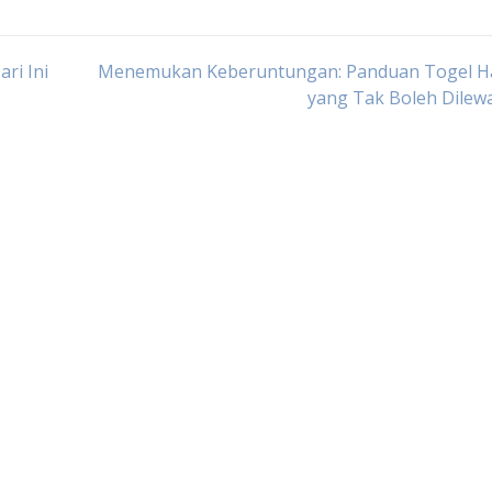
ri Ini
Menemukan Keberuntungan: Panduan Togel Har
yang Tak Boleh Dilew