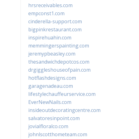
hrsreceivables.com
empconst1.com
cinderella-support.com
bigpinkrestaurant.com
inspirehuahin.com
memmingerspainting.com
jeremypbeasley.com
thesandwichdepotcos.com
drgiggleshouseofpain.com
hotflashdesigns.com
garagenadeau.com
lifestylechauffeurservice.com
EverNewNails.com
insideoutdecoratingcentre.com
salvatoresinpoint.com
jovialfloralco.com
johnlscotthometeam.com