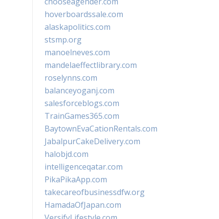
chooseagender.com
hoverboardssale.com
alaskapolitics.com
stsmp.org
manoelneves.com
mandelaeffectlibrary.com
roselynns.com
balanceyoganj.com
salesforceblogs.com
TrainGames365.com
BaytownEvaCationRentals.com
JabalpurCakeDelivery.com
halobjd.com
intelligenceqatar.com
PikaPikaApp.com
takecareofbusinessdfw.org
HamadaOfJapan.com
VersifyLifestyle.com