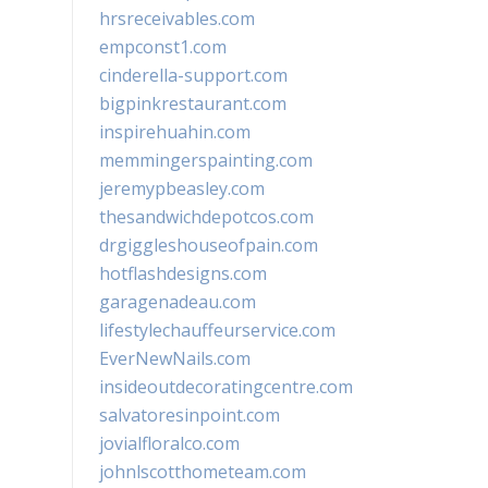
hrsreceivables.com
empconst1.com
cinderella-support.com
bigpinkrestaurant.com
inspirehuahin.com
memmingerspainting.com
jeremypbeasley.com
thesandwichdepotcos.com
drgiggleshouseofpain.com
hotflashdesigns.com
garagenadeau.com
lifestylechauffeurservice.com
EverNewNails.com
insideoutdecoratingcentre.com
salvatoresinpoint.com
jovialfloralco.com
johnlscotthometeam.com