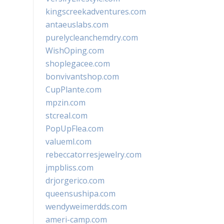
kingscreekadventures.com
antaeuslabs.com
purelycleanchemdry.com
WishOping.com
shoplegacee.com
bonvivantshop.com
CupPlante.com
mpzin.com
stcreal.com
PopUpFlea.com
valueml.com
rebeccatorresjewelry.com
jmpbliss.com
drjorgerico.com
queensushipa.com
wendyweimerdds.com
ameri-camp.com