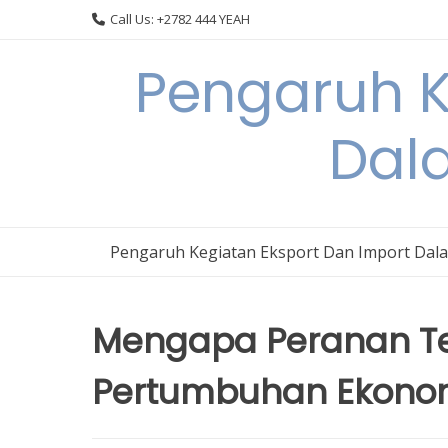
Skip
Call Us: +2782 444 YEAH
to
content
Pengaruh K
Dal
Pengaruh Kegiatan Eksport Dan Import Dal
Mengapa Peranan Ter
Pertumbuhan Ekonom