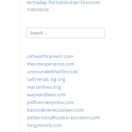
terhadap Pertumbuhan Ekonomi
Indonesia
Search
for:
okhealthcareers.com
theintexperience.com
unboundedthefilm.com
catfriends-bg.org
marianlives.org
waywardtees.com
pidfloorsexpress.com
bancodevenezuelaen.com
bettermoodfoodcorporation.com
hingstonnt.com