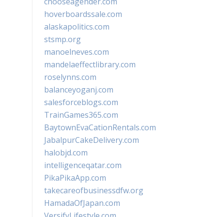
chooseagender.com
hoverboardssale.com
alaskapolitics.com
stsmp.org
manoelneves.com
mandelaeffectlibrary.com
roselynns.com
balanceyoganj.com
salesforceblogs.com
TrainGames365.com
BaytownEvaCationRentals.com
JabalpurCakeDelivery.com
halobjd.com
intelligenceqatar.com
PikaPikaApp.com
takecareofbusinessdfw.org
HamadaOfJapan.com
VersifyLifestyle.com