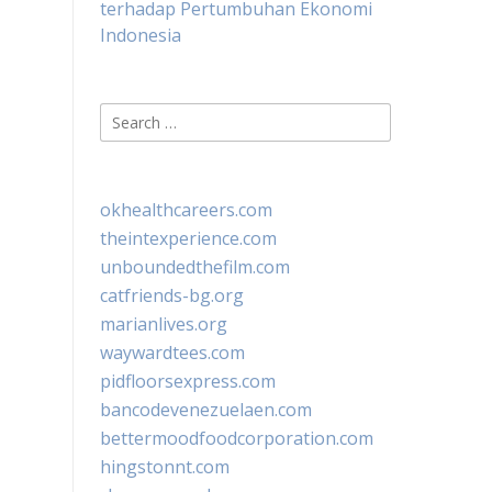
terhadap Pertumbuhan Ekonomi
Indonesia
Search
for:
okhealthcareers.com
theintexperience.com
unboundedthefilm.com
catfriends-bg.org
marianlives.org
waywardtees.com
pidfloorsexpress.com
bancodevenezuelaen.com
bettermoodfoodcorporation.com
hingstonnt.com