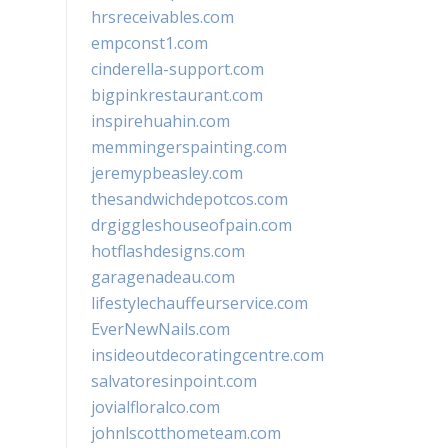
hrsreceivables.com
empconst1.com
cinderella-support.com
bigpinkrestaurant.com
inspirehuahin.com
memmingerspainting.com
jeremypbeasley.com
thesandwichdepotcos.com
drgiggleshouseofpain.com
hotflashdesigns.com
garagenadeau.com
lifestylechauffeurservice.com
EverNewNails.com
insideoutdecoratingcentre.com
salvatoresinpoint.com
jovialfloralco.com
johnlscotthometeam.com