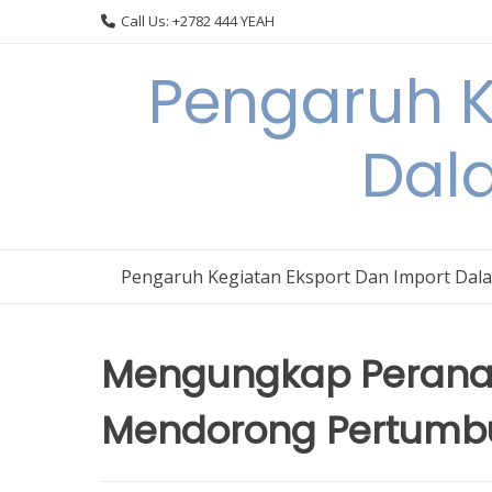
Skip
Call Us: +2782 444 YEAH
to
content
Pengaruh K
Dal
Pengaruh Kegiatan Eksport Dan Import Dal
Mengungkap Peranan
Mendorong Pertumbu