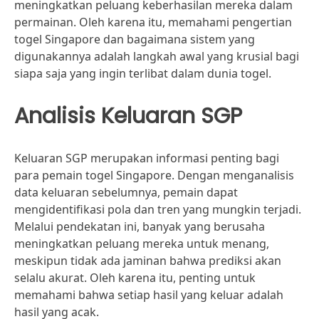
meningkatkan peluang keberhasilan mereka dalam
permainan. Oleh karena itu, memahami pengertian
togel Singapore dan bagaimana sistem yang
digunakannya adalah langkah awal yang krusial bagi
siapa saja yang ingin terlibat dalam dunia togel.
Analisis Keluaran SGP
Keluaran SGP merupakan informasi penting bagi
para pemain togel Singapore. Dengan menganalisis
data keluaran sebelumnya, pemain dapat
mengidentifikasi pola dan tren yang mungkin terjadi.
Melalui pendekatan ini, banyak yang berusaha
meningkatkan peluang mereka untuk menang,
meskipun tidak ada jaminan bahwa prediksi akan
selalu akurat. Oleh karena itu, penting untuk
memahami bahwa setiap hasil yang keluar adalah
hasil yang acak.