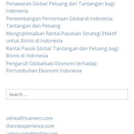
Penawaran Global: Peluang dan Tantangan bagi
Indonesia
Perkembangan Permintaan Global di Indonesia:
Tantangan dan Peluang
Mengoptimalkan Rantai Pasokan: Strategi Efektif
untuk Bisnis di Indonesia
Rantai Pasok Global: Tantangan dan Peluang bagi
Bisnis di Indonesia
Pengaruh Globalisasi Ekonomi terhadap
Pertumbuhan Ekonomi Indonesia
Search
for:
okhealthcareers.com
theintexperience.com
unboundedthefilm.com