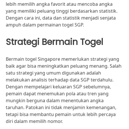
lebih memilih angka favorit atau mencoba angka
yang memiliki peluang tinggi berdasarkan statistik.
Dengan cara ini, data dan statistik menjadi senjata
ampuh dalam permainan togel SGP.
Strategi Bermain Togel
Bermain togel Singapore memerlukan strategi yang
baik agar bisa meningkatkan peluang menang. Salah
satu strategi yang umum digunakan adalah
melakukan analisis terhadap data SGP terdahulu.
Dengan mempelajari keluaran SGP sebelumnya,
pemain dapat menemukan pola atau tren yang
mungkin berguna dalam menentukan angka
taruhan. Patokan ini tidak menjamin kemenangan,
tetapi bisa membantu pemain untuk lebih percaya
diri dalam memilih nomor.