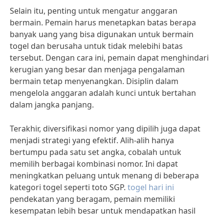
Selain itu, penting untuk mengatur anggaran
bermain. Pemain harus menetapkan batas berapa
banyak uang yang bisa digunakan untuk bermain
togel dan berusaha untuk tidak melebihi batas
tersebut. Dengan cara ini, pemain dapat menghindari
kerugian yang besar dan menjaga pengalaman
bermain tetap menyenangkan. Disiplin dalam
mengelola anggaran adalah kunci untuk bertahan
dalam jangka panjang.
Terakhir, diversifikasi nomor yang dipilih juga dapat
menjadi strategi yang efektif. Alih-alih hanya
bertumpu pada satu set angka, cobalah untuk
memilih berbagai kombinasi nomor. Ini dapat
meningkatkan peluang untuk menang di beberapa
kategori togel seperti toto SGP.
togel hari ini
pendekatan yang beragam, pemain memiliki
kesempatan lebih besar untuk mendapatkan hasil