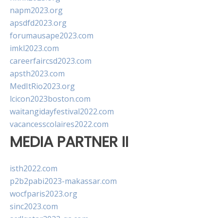
napm2023.org
apsdfd2023.org
forumausape2023.com
imkl2023.com
careerfaircsd2023.com
apsth2023.com
MedItRio2023.org
lcicon2023boston.com
waitangidayfestival2022.com
vacancesscolaires2022.com
MEDIA PARTNER II
isth2022.com
p2b2pabi2023-makassar.com
wocfparis2023.org
sinc2023.com