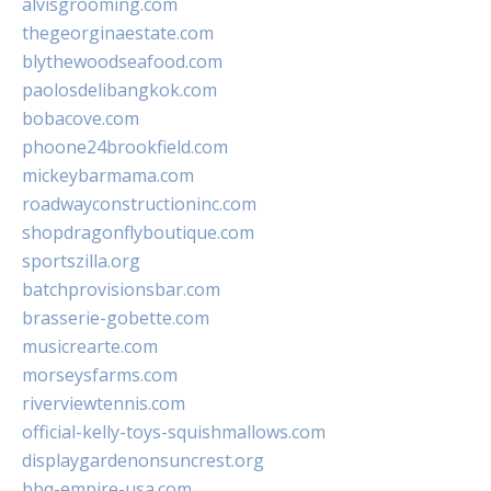
alvisgrooming.com
thegeorginaestate.com
blythewoodseafood.com
paolosdelibangkok.com
bobacove.com
phoone24brookfield.com
mickeybarmama.com
roadwayconstructioninc.com
shopdragonflyboutique.com
sportszilla.org
batchprovisionsbar.com
brasserie-gobette.com
musicrearte.com
morseysfarms.com
riverviewtennis.com
official-kelly-toys-squishmallows.com
displaygardenonsuncrest.org
bbq-empire-usa.com