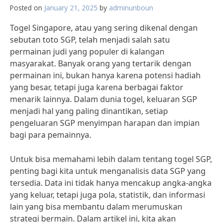
Posted on
January 21, 2025
by
adminunboun
Togel Singapore, atau yang sering dikenal dengan
sebutan toto SGP, telah menjadi salah satu
permainan judi yang populer di kalangan
masyarakat. Banyak orang yang tertarik dengan
permainan ini, bukan hanya karena potensi hadiah
yang besar, tetapi juga karena berbagai faktor
menarik lainnya. Dalam dunia togel, keluaran SGP
menjadi hal yang paling dinantikan, setiap
pengeluaran SGP menyimpan harapan dan impian
bagi para pemainnya.
Untuk bisa memahami lebih dalam tentang togel SGP,
penting bagi kita untuk menganalisis data SGP yang
tersedia. Data ini tidak hanya mencakup angka-angka
yang keluar, tetapi juga pola, statistik, dan informasi
lain yang bisa membantu dalam merumuskan
strategi bermain. Dalam artikel ini, kita akan