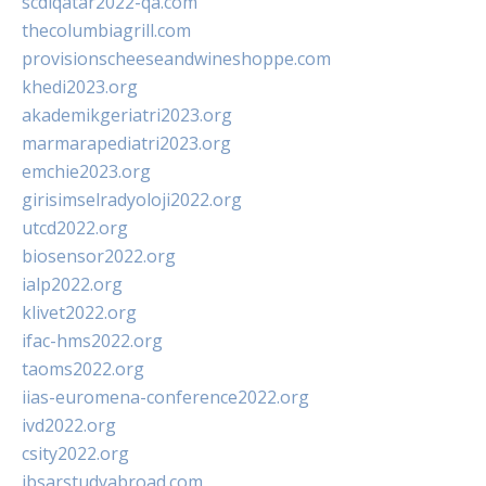
scdlqatar2022-qa.com
thecolumbiagrill.com
provisionscheeseandwineshoppe.com
khedi2023.org
akademikgeriatri2023.org
marmarapediatri2023.org
emchie2023.org
girisimselradyoloji2022.org
utcd2022.org
biosensor2022.org
ialp2022.org
klivet2022.org
ifac-hms2022.org
taoms2022.org
iias-euromena-conference2022.org
ivd2022.org
csity2022.org
ibsarstudyabroad.com