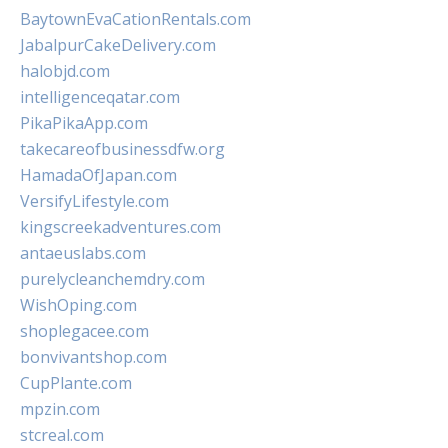
BaytownEvaCationRentals.com
JabalpurCakeDelivery.com
halobjd.com
intelligenceqatar.com
PikaPikaApp.com
takecareofbusinessdfw.org
HamadaOfJapan.com
VersifyLifestyle.com
kingscreekadventures.com
antaeuslabs.com
purelycleanchemdry.com
WishOping.com
shoplegacee.com
bonvivantshop.com
CupPlante.com
mpzin.com
stcreal.com