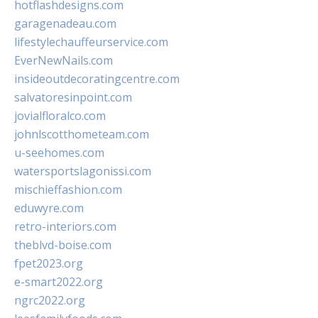
hotflashdesigns.com
garagenadeau.com
lifestylechauffeurservice.com
EverNewNails.com
insideoutdecoratingcentre.com
salvatoresinpoint.com
jovialfloralco.com
johnlscotthometeam.com
u-seehomes.com
watersportslagonissi.com
mischieffashion.com
eduwyre.com
retro-interiors.com
theblvd-boise.com
fpet2023.org
e-smart2022.org
ngrc2022.org