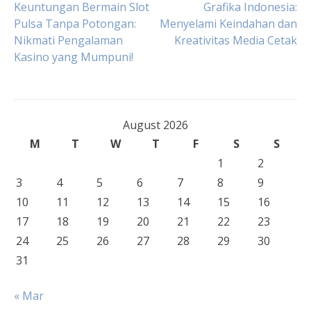
Post
Keuntungan Bermain Slot
Grafika Indonesia:
Pulsa Tanpa Potongan:
Menyelami Keindahan dan
Nikmati Pengalaman
Kreativitas Media Cetak
navigation
Kasino yang Mumpuni!
August 2026
M
T
W
T
F
S
S
1
2
3
4
5
6
7
8
9
10
11
12
13
14
15
16
17
18
19
20
21
22
23
24
25
26
27
28
29
30
31
« Mar