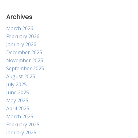
Archives
March 2026
February 2026
January 2026
December 2025
November 2025
September 2025
August 2025
July 2025
June 2025
May 2025
April 2025
March 2025
February 2025
January 2025