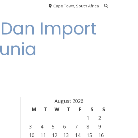
Cape Town, South Africa
 Dan Import
unia
August 2026
M
T
W
T
F
S
S
1
2
3
4
5
6
7
8
9
10
11
12
13
14
15
16