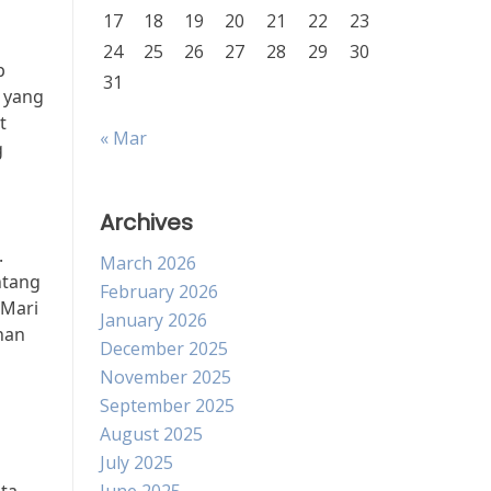
17
18
19
20
21
22
23
24
25
26
27
28
29
30
p
31
 yang
t
« Mar
g
Archives
.
March 2026
ntang
February 2026
 Mari
January 2026
nan
December 2025
November 2025
September 2025
August 2025
July 2025