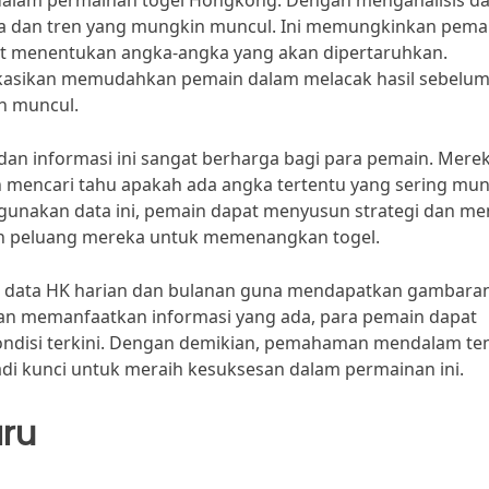
 dalam permainan togel Hongkong. Dengan menganalisis da
ola dan tren yang mungkin muncul. Ini memungkinkan pema
at menentukan angka-angka yang akan dipertaruhkan.
likasikan memudahkan pemain dalam melacak hasil sebelu
h muncul.
dan informasi ini sangat berharga bagi para pemain. Mere
n mencari tahu apakah ada angka tertentu yang sering mun
unakan data ini, pemain dapat menyusun strategi dan me
kan peluang mereka untuk memenangkan togel.
au data HK harian dan bulanan guna mendapatkan gambara
ngan memanfaatkan informasi yang ada, para pemain dapat
ondisi terkini. Dengan demikian, pemahaman mendalam te
adi kunci untuk meraih kesuksesan dalam permainan ini.
aru