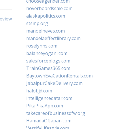
chooseagender.com
hoverboardssale.com
alaskapolitics.com
eview
stsmp.org
manoelneves.com
mandelaeffectlibrary.com
roselynns.com
balanceyoganj.com
salesforceblogs.com
TrainGames365.com
BaytownEvaCationRentals.com
JabalpurCakeDelivery.com
halobjd.com
intelligenceqatar.com
PikaPikaApp.com
takecareofbusinessdfw.org
HamadaOfJapan.com
VersifyLifestyle.com