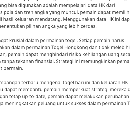
ng bisa digunakan adalah mempelajari data HK dari
 pola dan tren angka yang muncul, pemain dapat memilih
i hasil keluaran mendatang. Menggunakan data HK ini dap
entukan pilihan angka yang lebih cerdas.
ngat krusial dalam permainan togel. Setiap pemain harus
akan dalam permainan Togel Hongkong dan tidak melebihi
an, pemain dapat menghindari risiko kehilangan uang sec
tanpa tekanan finansial. Strategi ini memungkinkan pema
at bermain.
embangan terbaru mengenai togel hari ini dan keluaran HK
baru dapat membantu pemain memperkuat strategi mereka 
gan tetap up-to-date, pemain dapat melakukan perubahan
ga meningkatkan peluang untuk sukses dalam permainan T