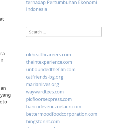
terhadap Pertumbuhan Ekonomi
Indonesia
at
Search
for:
ara
okhealthcareers.com
in
theintexperience.com
unboundedthefilm.com
catfriends-bg.org
marianlives.org
dan
waywardtees.com
 yang
pidfloorsexpress.com
oto
bancodevenezuelaen.com
bettermoodfoodcorporation.com
hingstonnt.com