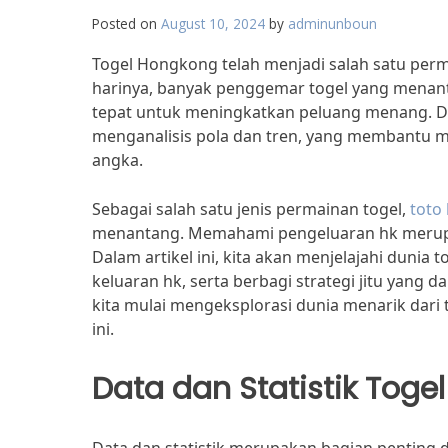
Posted on
August 10, 2024
by
adminunboun
Togel Hongkong telah menjadi salah satu perm
harinya, banyak penggemar togel yang menant
tepat untuk meningkatkan peluang menang. De
menganalisis pola dan tren, yang membantu 
angka.
Sebagai salah satu jenis permainan togel,
toto
menantang. Memahami pengeluaran hk merupa
Dalam artikel ini, kita akan menjelajahi dunia
keluaran hk, serta berbagi strategi jitu yan
kita mulai mengeksplorasi dunia menarik dari 
ini.
Data dan Statistik Tog