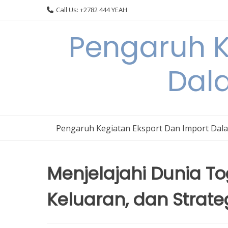
Skip
Call Us: +2782 444 YEAH
to
content
Pengaruh K
Dal
Pengaruh Kegiatan Eksport Dan Import Dal
Menjelajahi Dunia To
Keluaran, dan Strate