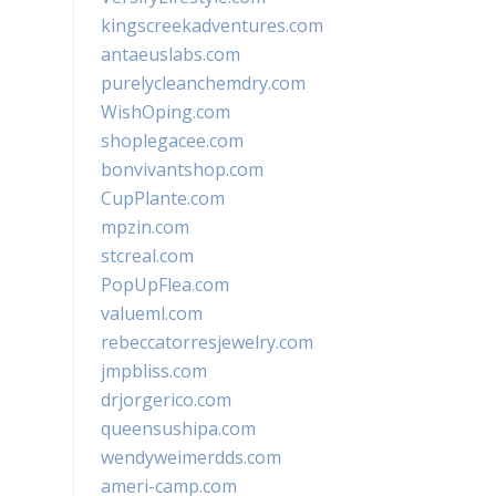
kingscreekadventures.com
antaeuslabs.com
purelycleanchemdry.com
WishOping.com
shoplegacee.com
bonvivantshop.com
CupPlante.com
mpzin.com
stcreal.com
PopUpFlea.com
valueml.com
rebeccatorresjewelry.com
jmpbliss.com
drjorgerico.com
queensushipa.com
wendyweimerdds.com
ameri-camp.com