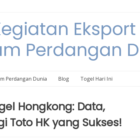
egiatan Eksport
am Perdangan D
am Perdangan Dunia
Blog
Togel Hari Ini
gel Hongkong: Data,
gi Toto HK yang Sukses!