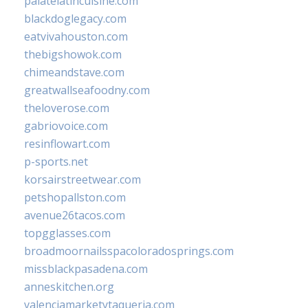
palatelatincuisine.com
blackdoglegacy.com
eatvivahouston.com
thebigshowok.com
chimeandstave.com
greatwallseafoodny.com
theloverose.com
gabriovoice.com
resinflowart.com
p-sports.net
korsairstreetwear.com
petshopallston.com
avenue26tacos.com
topgglasses.com
broadmoornailsspacoloradosprings.com
missblackpasadena.com
anneskitchen.org
valenciamarketytaqueria.com