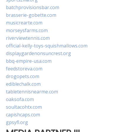
batchprovisionsbar.com
brasserie-gobette.com
musicrearte.com
morseysfarms.com
riverviewtennis.com
official-kelly-toys-squishmallows.com
displaygardenonsuncrest.org
bbq-empire-usa.com
feedstoreva.com
drogopets.com
ediblechalk.com
tabletennisnearme.com
oaksofa.com
soultacohtx.com
capishcaps.com
gpsyfl.org