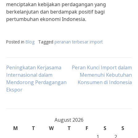
menciptakan kebijakan perdagangan yang
berkelanjutan dan berdampak positif bagi
pertumbuhan ekonomi Indonesia.
Posted in
Blog
Tagged
peranan terbesar import
Post
Peningkatan Kerjasama
Peran Kunci Import dalam
Internasional dalam
Memenuhi Kebutuhan
Mendorong Perdagangan
Konsumen di Indonesia
navigation
Ekspor
August 2026
M
T
W
T
F
S
S
1
2