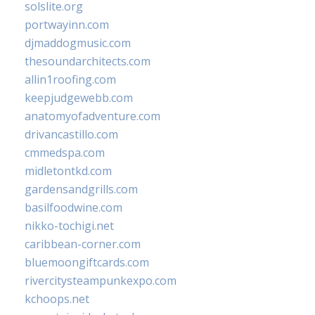
solslite.org
portwayinn.com
djmaddogmusic.com
thesoundarchitects.com
allin1roofing.com
keepjudgewebb.com
anatomyofadventure.com
drivancastillo.com
cmmedspa.com
midletontkd.com
gardensandgrills.com
basilfoodwine.com
nikko-tochigi.net
caribbean-corner.com
bluemoongiftcards.com
rivercitysteampunkexpo.com
kchoops.net