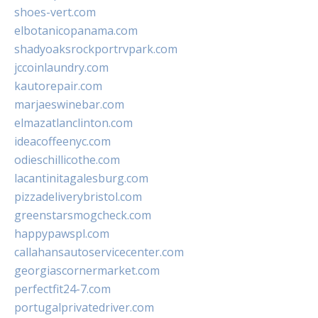
shoes-vert.com
elbotanicopanama.com
shadyoaksrockportrvpark.com
jccoinlaundry.com
kautorepair.com
marjaeswinebar.com
elmazatlanclinton.com
ideacoffeenyc.com
odieschillicothe.com
lacantinitagalesburg.com
pizzadeliverybristol.com
greenstarsmogcheck.com
happypawspl.com
callahansautoservicecenter.com
georgiascornermarket.com
perfectfit24-7.com
portugalprivatedriver.com