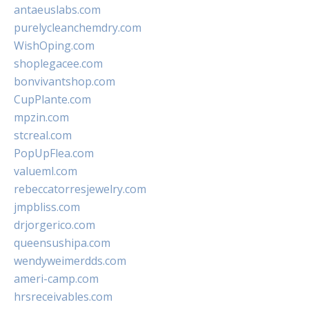
antaeuslabs.com
purelycleanchemdry.com
WishOping.com
shoplegacee.com
bonvivantshop.com
CupPlante.com
mpzin.com
stcreal.com
PopUpFlea.com
valueml.com
rebeccatorresjewelry.com
jmpbliss.com
drjorgerico.com
queensushipa.com
wendyweimerdds.com
ameri-camp.com
hrsreceivables.com