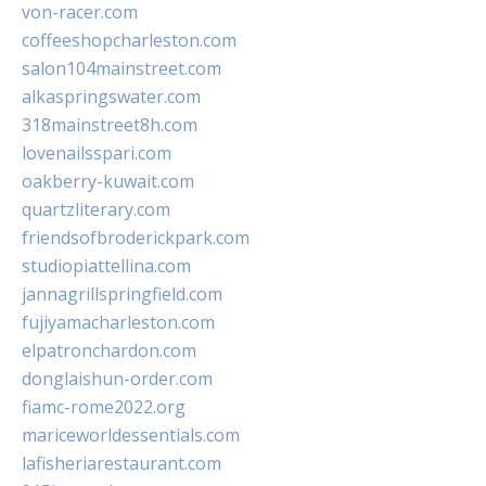
von-racer.com
coffeeshopcharleston.com
salon104mainstreet.com
alkaspringswater.com
318mainstreet8h.com
lovenailsspari.com
oakberry-kuwait.com
quartzliterary.com
friendsofbroderickpark.com
studiopiattellina.com
jannagrillspringfield.com
fujiyamacharleston.com
elpatronchardon.com
donglaishun-order.com
fiamc-rome2022.org
mariceworldessentials.com
lafisheriarestaurant.com