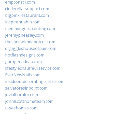
empconst1.com
cinderella-support.com
bigpinkrestaurant.com
inspirehuahin.com
memmingerspainting.com
jeremypbeasley.com
thesandwichdepotcos.com
drgiggleshouseofpain.com
hotflashdesigns.com
garagenadeau.com
lifestylechauffeurservice.com
EverNewNails.com
insideoutdecoratingcentre.com
salvatoresinpoint.com
jovialfloralco.com
johnlscotthometeam.com
u-seehomes.com