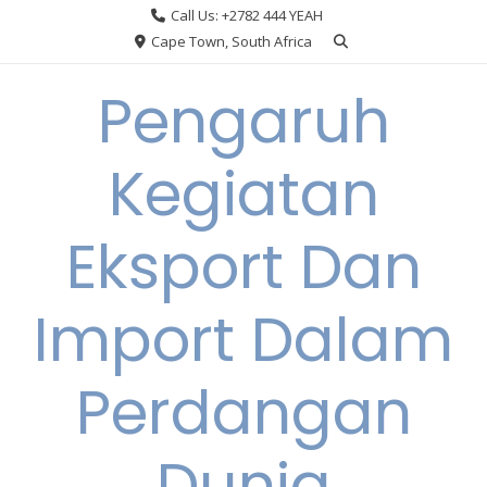
Skip
Call Us: +2782 444 YEAH
to
Cape Town, South Africa
content
Pengaruh
Kegiatan
Eksport Dan
Import Dalam
Perdangan
Dunia