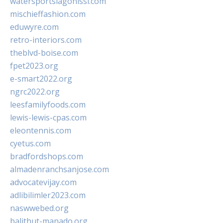
watersportslagonissi.com
mischieffashion.com
eduwyre.com
retro-interiors.com
theblvd-boise.com
fpet2023.org
e-smart2022.org
ngrc2022.org
leesfamilyfoods.com
lewis-lewis-cpas.com
eleontennis.com
cyetus.com
bradfordshops.com
almadenranchsanjose.com
advocatevijay.com
adlibilimler2023.com
naswwebed.org
balithut-manado.org