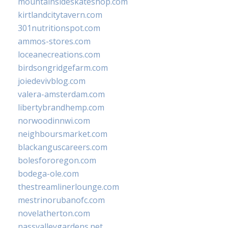
mountainsideskateshop.com
kirtlandcitytavern.com
301nutritionspot.com
ammos-stores.com
loceanecreations.com
birdsongridgefarm.com
joiedevivblog.com
valera-amsterdam.com
libertybrandhemp.com
norwoodinnwi.com
neighboursmarket.com
blackanguscareers.com
bolesfororegon.com
bodega-ole.com
thestreamlinerlounge.com
mestrinorubanofc.com
novelatherton.com
nassvalleygardens.net