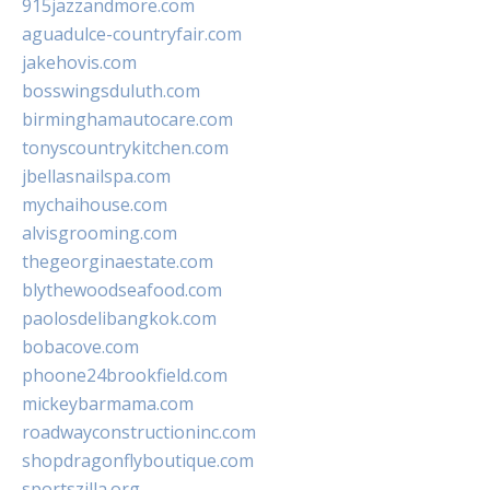
915jazzandmore.com
aguadulce-countryfair.com
jakehovis.com
bosswingsduluth.com
birminghamautocare.com
tonyscountrykitchen.com
jbellasnailspa.com
mychaihouse.com
alvisgrooming.com
thegeorginaestate.com
blythewoodseafood.com
paolosdelibangkok.com
bobacove.com
phoone24brookfield.com
mickeybarmama.com
roadwayconstructioninc.com
shopdragonflyboutique.com
sportszilla.org