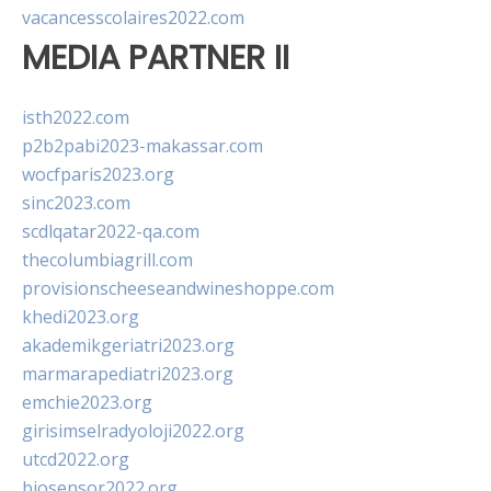
vacancesscolaires2022.com
MEDIA PARTNER II
isth2022.com
p2b2pabi2023-makassar.com
wocfparis2023.org
sinc2023.com
scdlqatar2022-qa.com
thecolumbiagrill.com
provisionscheeseandwineshoppe.com
khedi2023.org
akademikgeriatri2023.org
marmarapediatri2023.org
emchie2023.org
girisimselradyoloji2022.org
utcd2022.org
biosensor2022.org