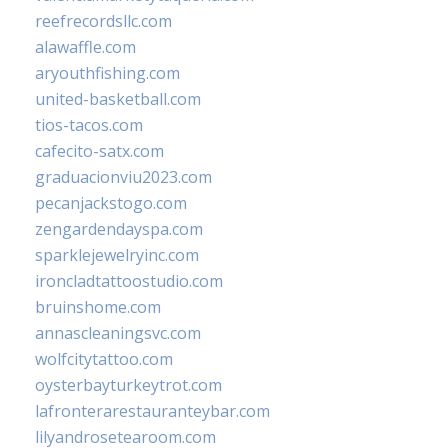
reefrecordsllc.com
alawaffle.com
aryouthfishing.com
united-basketball.com
tios-tacos.com
cafecito-satx.com
graduacionviu2023.com
pecanjackstogo.com
zengardendayspa.com
sparklejewelryinc.com
ironcladtattoostudio.com
bruinshome.com
annascleaningsvc.com
wolfcitytattoo.com
oysterbayturkeytrot.com
lafronterarestauranteybar.com
lilyandrosetearoom.com