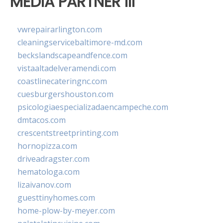
MEDIA PARTNER III
vwrepairarlington.com
cleaningservicebaltimore-md.com
beckslandscapeandfence.com
vistaaltadelveramendi.com
coastlinecateringnc.com
cuesburgershouston.com
psicologiaespecializadaencampeche.com
dmtacos.com
crescentstreetprinting.com
hornopizza.com
driveadragster.com
hematologa.com
lizaivanov.com
guesttinyhomes.com
home-plow-by-meyer.com