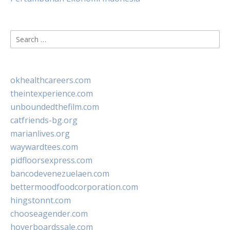
Search
for:
okhealthcareers.com
theintexperience.com
unboundedthefilm.com
catfriends-bg.org
marianlives.org
waywardtees.com
pidfloorsexpress.com
bancodevenezuelaen.com
bettermoodfoodcorporation.com
hingstonnt.com
chooseagender.com
hoverboardssale.com