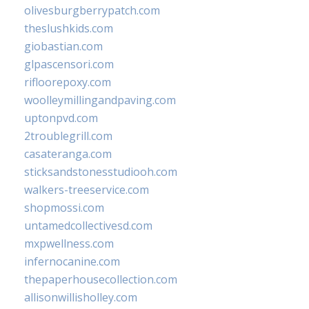
olivesburgberrypatch.com
theslushkids.com
giobastian.com
glpascensori.com
rifloorepoxy.com
woolleymillingandpaving.com
uptonpvd.com
2troublegrill.com
casateranga.com
sticksandstonesstudiooh.com
walkers-treeservice.com
shopmossi.com
untamedcollectivesd.com
mxpwellness.com
infernocanine.com
thepaperhousecollection.com
allisonwillisholley.com