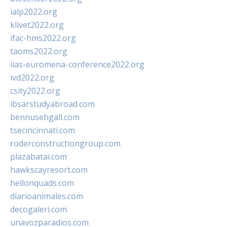
ialp2022.org
klivet2022.org
ifac-hms2022.org
taoms2022.org
iias-euromena-conference2022.org
ivd2022.org
csity2022.org
ibsarstudyabroad.com
bennusehgall.com
tsecincinnati.com
roderconstructiongroup.com
plazabatai.com
hawkscayresort.com
hellonquads.com
diarioanimales.com
decogaleri.com
unavozparadios.com