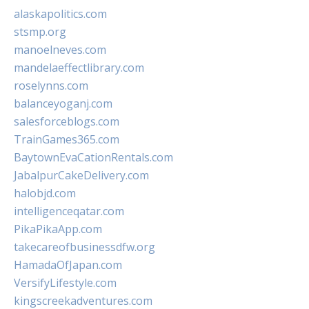
alaskapolitics.com
stsmp.org
manoelneves.com
mandelaeffectlibrary.com
roselynns.com
balanceyoganj.com
salesforceblogs.com
TrainGames365.com
BaytownEvaCationRentals.com
JabalpurCakeDelivery.com
halobjd.com
intelligenceqatar.com
PikaPikaApp.com
takecareofbusinessdfw.org
HamadaOfJapan.com
VersifyLifestyle.com
kingscreekadventures.com