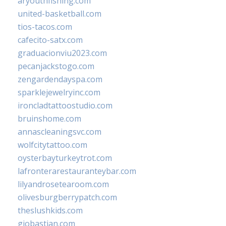
aryouthfishing.com
united-basketball.com
tios-tacos.com
cafecito-satx.com
graduacionviu2023.com
pecanjackstogo.com
zengardendayspa.com
sparklejewelryinc.com
ironcladtattoostudio.com
bruinshome.com
annascleaningsvc.com
wolfcitytattoo.com
oysterbayturkeytrot.com
lafronterarestauranteybar.com
lilyandrosetearoom.com
olivesburgberrypatch.com
theslushkids.com
giobastian.com