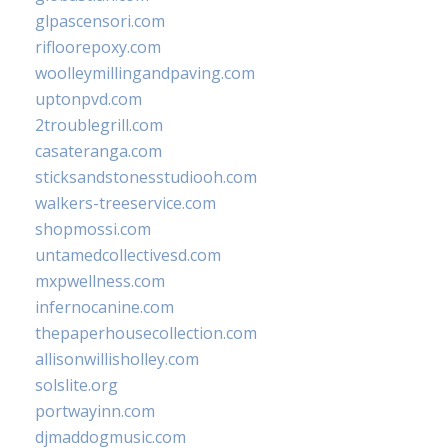
glpascensori.com
rifloorepoxy.com
woolleymillingandpaving.com
uptonpvd.com
2troublegrill.com
casateranga.com
sticksandstonesstudiooh.com
walkers-treeservice.com
shopmossi.com
untamedcollectivesd.com
mxpwellness.com
infernocanine.com
thepaperhousecollection.com
allisonwillisholley.com
solslite.org
portwayinn.com
djmaddogmusic.com