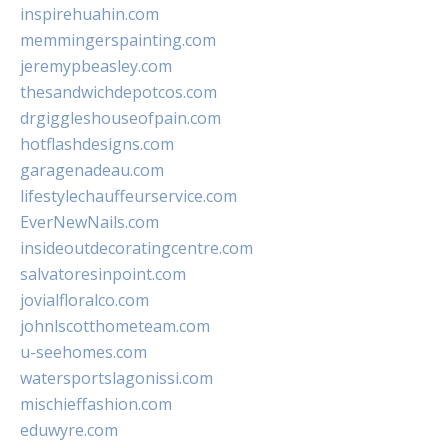
inspirehuahin.com
memmingerspainting.com
jeremypbeasley.com
thesandwichdepotcos.com
drgiggleshouseofpain.com
hotflashdesigns.com
garagenadeau.com
lifestylechauffeurservice.com
EverNewNails.com
insideoutdecoratingcentre.com
salvatoresinpoint.com
jovialfloralco.com
johnlscotthometeam.com
u-seehomes.com
watersportslagonissi.com
mischieffashion.com
eduwyre.com