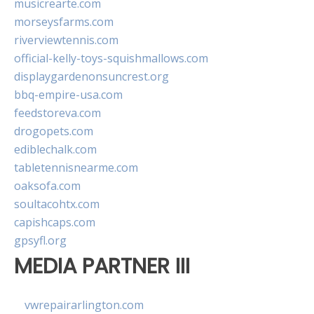
musicrearte.com
morseysfarms.com
riverviewtennis.com
official-kelly-toys-squishmallows.com
displaygardenonsuncrest.org
bbq-empire-usa.com
feedstoreva.com
drogopets.com
ediblechalk.com
tabletennisnearme.com
oaksofa.com
soultacohtx.com
capishcaps.com
gpsyfl.org
MEDIA PARTNER III
vwrepairarlington.com