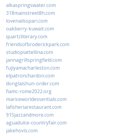
alkaspringswater.com
318mainstreet8h.com
lovenailsspari.com
oakberry-kuwait.com
quartzliterary.com
friendsofbroderickpark.com
studiopiattellina.com
jannagrillspringfield.com
fujiyamacharleston.com
elpatronchardon.com
donglaishun-order.com
fiamc-rome2022.org
mariceworldessentials.com
lafisheriarestaurant.com
915jazzandmore.com
aguadulce-countryfair.com
jakehovis.com