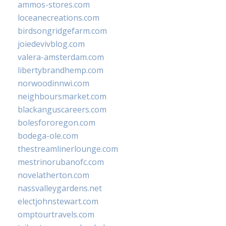
ammos-stores.com
loceanecreations.com
birdsongridgefarm.com
joiedevivblog.com
valera-amsterdam.com
libertybrandhemp.com
norwoodinnwi.com
neighboursmarket.com
blackanguscareers.com
bolesfororegon.com
bodega-ole.com
thestreamlinerlounge.com
mestrinorubanofc.com
novelatherton.com
nassvalleygardens.net
electjohnstewart.com
omptourtravels.com