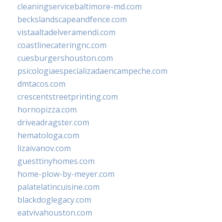
cleaningservicebaltimore-md.com
beckslandscapeandfence.com
vistaaltadelveramendi.com
coastlinecateringnc.com
cuesburgershouston.com
psicologiaespecializadaencampeche.com
dmtacos.com
crescentstreetprinting.com
hornopizza.com
driveadragster.com
hematologa.com
lizaivanov.com
guesttinyhomes.com
home-plow-by-meyer.com
palatelatincuisine.com
blackdoglegacy.com
eatvivahouston.com