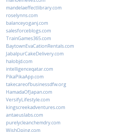
manoelneves.com
mandelaeffectlibrary.com
roselynns.com
balanceyoganj.com
salesforceblogs.com
TrainGames365.com
BaytownEvaCationRentals.com
JabalpurCakeDelivery.com
halobjd.com
intelligenceqatar.com
PikaPikaApp.com
takecareofbusinessdfw.org
HamadaOfJapan.com
VersifyLifestyle.com
kingscreekadventures.com
antaeuslabs.com
purelycleanchemdry.com
WishOping.com