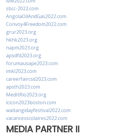
ibie2022.com
sbcc-2022.com
AngolaOilAndGas2022.com
Convoy4Freedom2022.com
grur2023.org
hkhk2023.org
napm2023.org
apsdfd2023.org
forumausape2023.com
imkl2023.com
careerfaircsd2023.com
apsth2023.com
MedItRio2023.org
lcicon2023boston.com
waitangidayfestival2022.com
vacancesscolaires2022.com
MEDIA PARTNER II