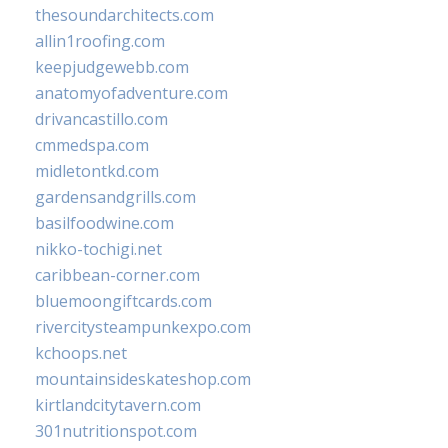
thesoundarchitects.com
allin1roofing.com
keepjudgewebb.com
anatomyofadventure.com
drivancastillo.com
cmmedspa.com
midletontkd.com
gardensandgrills.com
basilfoodwine.com
nikko-tochigi.net
caribbean-corner.com
bluemoongiftcards.com
rivercitysteampunkexpo.com
kchoops.net
mountainsideskateshop.com
kirtlandcitytavern.com
301nutritionspot.com