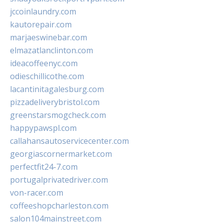
jccoinlaundry.com
kautorepair.com
marjaeswinebar.com
elmazatlanclinton.com
ideacoffeenyc.com
odieschillicothe.com
lacantinitagalesburg.com
pizzadeliverybristol.com
greenstarsmogcheck.com
happypawspl.com
callahansautoservicecenter.com
georgiascornermarket.com
perfectfit24-7.com
portugalprivatedriver.com
von-racer.com
coffeeshopcharleston.com
salon104mainstreet.com