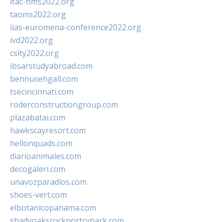
ifac-hms2022.org
taoms2022.org
iias-euromena-conference2022.org
ivd2022.org
csity2022.org
ibsarstudyabroad.com
bennusehgall.com
tsecincinnati.com
roderconstructiongroup.com
plazabatai.com
hawkscayresort.com
hellonquads.com
diarioanimales.com
decogaleri.com
unavozparadios.com
shoes-vert.com
elbotanicopanama.com
shadyoaksrockportrvpark.com