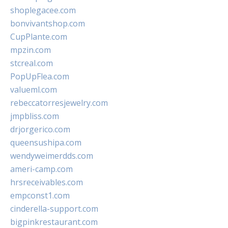
shoplegacee.com
bonvivantshop.com
CupPlante.com
mpzin.com
stcreal.com
PopUpFlea.com
valueml.com
rebeccatorresjewelry.com
jmpbliss.com
drjorgerico.com
queensushipa.com
wendyweimerdds.com
ameri-camp.com
hrsreceivables.com
empconst1.com
cinderella-support.com
bigpinkrestaurant.com