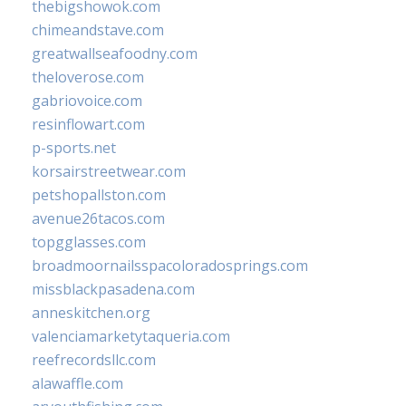
thebigshowok.com
chimeandstave.com
greatwallseafoodny.com
theloverose.com
gabriovoice.com
resinflowart.com
p-sports.net
korsairstreetwear.com
petshopallston.com
avenue26tacos.com
topgglasses.com
broadmoornailsspacoloradosprings.com
missblackpasadena.com
anneskitchen.org
valenciamarketytaqueria.com
reefrecordsllc.com
alawaffle.com