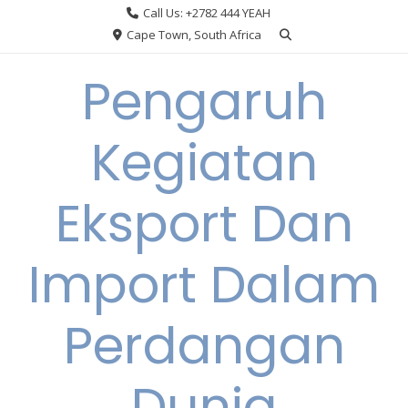
Skip
Call Us: +2782 444 YEAH
to
Cape Town, South Africa
content
Pengaruh
Kegiatan
Eksport Dan
Import Dalam
Perdangan
Dunia