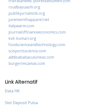
tribratanews-polreskebumen.com
rsudbayuasih.org
publikjurnalistik.org
juneteenthapparel.net
italywarm.com
journaloffinanceeconomics.com
kvk-kumari.org
foodscienceandtechnology.com
scisportsscience.com
addisababacuisineaz.com
burgerimcamas.com
Link Alternatif
Data HK
Slot Deposit Pulsa