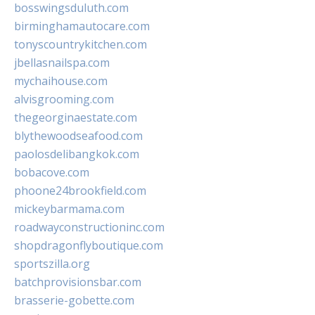
bosswingsduluth.com
birminghamautocare.com
tonyscountrykitchen.com
jbellasnailspa.com
mychaihouse.com
alvisgrooming.com
thegeorginaestate.com
blythewoodseafood.com
paolosdelibangkok.com
bobacove.com
phoone24brookfield.com
mickeybarmama.com
roadwayconstructioninc.com
shopdragonflyboutique.com
sportszilla.org
batchprovisionsbar.com
brasserie-gobette.com