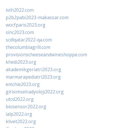
isth2022.com
p2b2pabi2023-makassar.com
wocfparis2023.org
sinc2023.com
scdlqatar2022-qa.com
thecolumbiagrill.com
provisionscheeseandwineshoppe.com
khedi2023.org
akademikgeriatri2023.org
marmarapediatri2023.org
emchie2023.org
girisimselradyoloji2022.org
utcd2022.org
biosensor2022.org
ialp2022.org
klivet2022.org