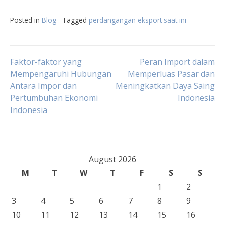
Posted in
Blog
Tagged
perdangangan eksport saat ini
Post
Faktor-faktor yang
Peran Import dalam
Mempengaruhi Hubungan
Memperluas Pasar dan
Antara Impor dan
Meningkatkan Daya Saing
navigation
Pertumbuhan Ekonomi
Indonesia
Indonesia
August 2026
M
T
W
T
F
S
S
1
2
3
4
5
6
7
8
9
10
11
12
13
14
15
16