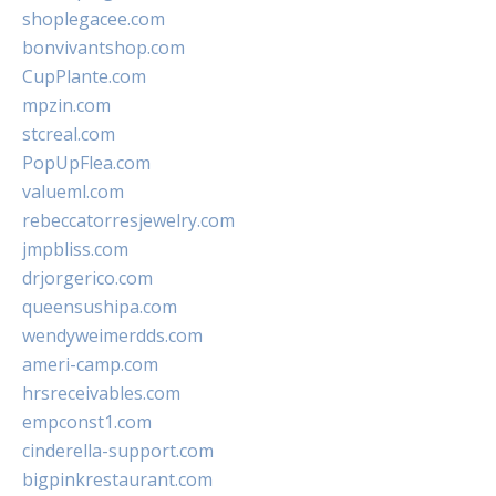
shoplegacee.com
bonvivantshop.com
CupPlante.com
mpzin.com
stcreal.com
PopUpFlea.com
valueml.com
rebeccatorresjewelry.com
jmpbliss.com
drjorgerico.com
queensushipa.com
wendyweimerdds.com
ameri-camp.com
hrsreceivables.com
empconst1.com
cinderella-support.com
bigpinkrestaurant.com