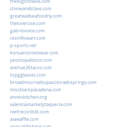
thebigshowok.com
chimeandstave.com
greatwallseafoodny.com
theloverose.com
gabriovoice.com
resinflowart.com
p-sports.net
korsairstreetwear.com
petshopallston.com
avenue26tacos.com
topgglasses.com
broadmoornailsspacoloradosprings.com
missblackpasadena.com
anneskitchen.org
valenciamarketytaqueria.com
reefrecordsllc.com
alawaffle.com
aryouthfishing.com