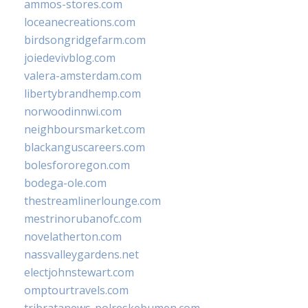
ammos-stores.com
loceanecreations.com
birdsongridgefarm.com
joiedevivblog.com
valera-amsterdam.com
libertybrandhemp.com
norwoodinnwi.com
neighboursmarket.com
blackanguscareers.com
bolesfororegon.com
bodega-ole.com
thestreamlinerlounge.com
mestrinorubanofc.com
novelatherton.com
nassvalleygardens.net
electjohnstewart.com
omptourtravels.com
tribratanews-polreskebumen.com