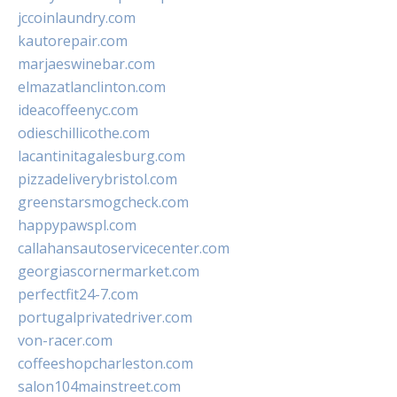
jccoinlaundry.com
kautorepair.com
marjaeswinebar.com
elmazatlanclinton.com
ideacoffeenyc.com
odieschillicothe.com
lacantinitagalesburg.com
pizzadeliverybristol.com
greenstarsmogcheck.com
happypawspl.com
callahansautoservicecenter.com
georgiascornermarket.com
perfectfit24-7.com
portugalprivatedriver.com
von-racer.com
coffeeshopcharleston.com
salon104mainstreet.com