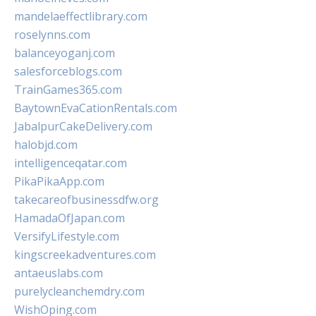
mandelaeffectlibrary.com
roselynns.com
balanceyoganj.com
salesforceblogs.com
TrainGames365.com
BaytownEvaCationRentals.com
JabalpurCakeDelivery.com
halobjd.com
intelligenceqatar.com
PikaPikaApp.com
takecareofbusinessdfw.org
HamadaOfJapan.com
VersifyLifestyle.com
kingscreekadventures.com
antaeuslabs.com
purelycleanchemdry.com
WishOping.com