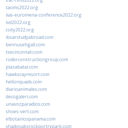
ifac-hms2022.org
taoms2022.org
iias-euromena-conference2022.org
ivd2022.org
csity2022.org
ibsarstudyabroad.com
bennusehgall.com
tsecincinnati.com
roderconstructiongroup.com
plazabatai.com
hawkscayresort.com
hellonquads.com
diarioanimales.com
decogaleri.com
unavozparadios.com
shoes-vert.com
elbotanicopanama.com
shadyoaksrockportrvpark.com