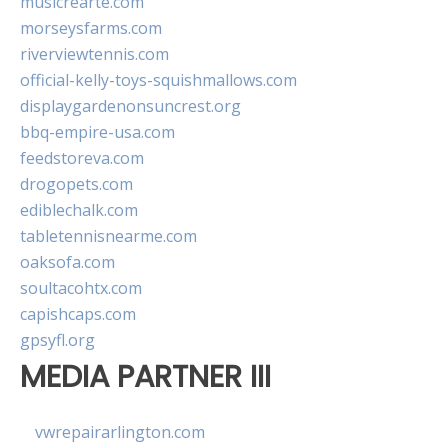
musicrearte.com
morseysfarms.com
riverviewtennis.com
official-kelly-toys-squishmallows.com
displaygardenonsuncrest.org
bbq-empire-usa.com
feedstoreva.com
drogopets.com
ediblechalk.com
tabletennisnearme.com
oaksofa.com
soultacohtx.com
capishcaps.com
gpsyfl.org
MEDIA PARTNER III
vwrepairarlington.com