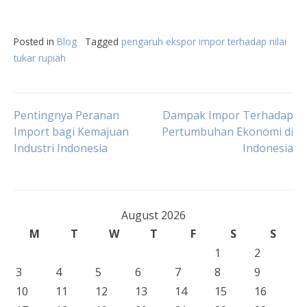
Posted in
Blog
Tagged
pengaruh ekspor impor terhadap nilai
tukar rupiah
Post
Pentingnya Peranan
Dampak Impor Terhadap
Import bagi Kemajuan
Pertumbuhan Ekonomi di
Industri Indonesia
Indonesia
navigation
August 2026
M
T
W
T
F
S
S
1
2
3
4
5
6
7
8
9
10
11
12
13
14
15
16