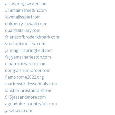
alkaspringswater.com
318mainstreet8h.com
lovenailsspari.com
oakberry-kuwait.com
quartzliterary.com
friendsofbroderickpark.com
studiopiattellina.com
jannagrillspringfield.com
fujiyamacharleston.com
elpatronchardon.com
donglaishun-order.com
fiamc-rome2022.org
mariceworldessentials.com
lafisheriarestaurant.com
915jazzandmore.com
aguadulce-countryfair.com
jakehovis.com