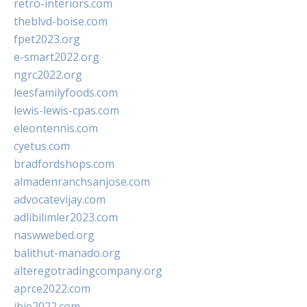
retro-interiors.com
theblvd-boise.com
fpet2023.org
e-smart2022.org
ngrc2022.org
leesfamilyfoods.com
lewis-lewis-cpas.com
eleontennis.com
cyetus.com
bradfordshops.com
almadenranchsanjose.com
advocatevijay.com
adlibilimler2023.com
naswwebed.org
balithut-manado.org
alteregotradingcompany.org
aprce2022.com
ibie2022.com