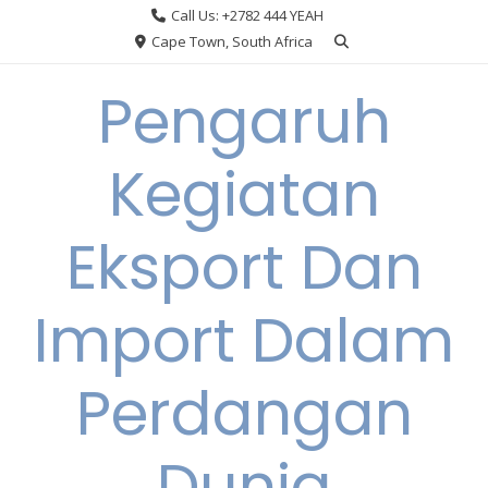
Skip
Call Us: +2782 444 YEAH
to
Cape Town, South Africa
content
Pengaruh
Kegiatan
Eksport Dan
Import Dalam
Perdangan
Dunia