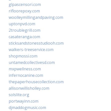
glpascensori.com
rifloorepoxy.com
woolleymillingandpaving.com
uptonpvd.com
2troublegrill.com
casateranga.com
sticksandstonesstudiooh.com
walkers-treeservice.com
shopmossi.com
untamedcollectivesd.com
mxpwellness.com
infernocanine.com
thepaperhousecollection.com
allisonwillisholley.com
solslite.org
portwayinn.com
djmaddogmusic.com