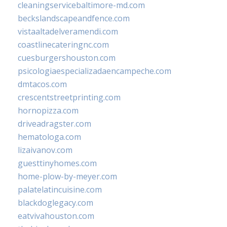
cleaningservicebaltimore-md.com
beckslandscapeandfence.com
vistaaltadelveramendi.com
coastlinecateringnc.com
cuesburgershouston.com
psicologiaespecializadaencampeche.com
dmtacos.com
crescentstreetprinting.com
hornopizza.com
driveadragster.com
hematologa.com
lizaivanov.com
guesttinyhomes.com
home-plow-by-meyer.com
palatelatincuisine.com
blackdoglegacy.com
eatvivahouston.com