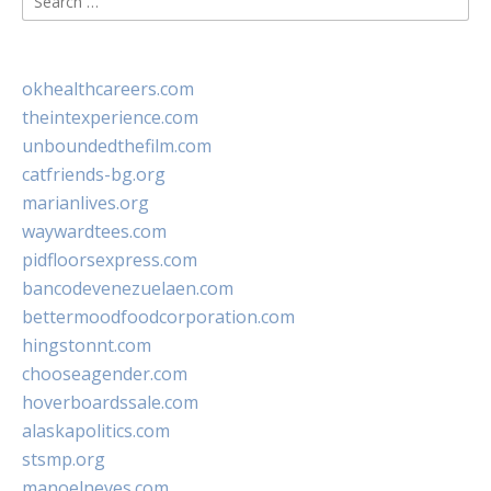
for:
okhealthcareers.com
theintexperience.com
unboundedthefilm.com
catfriends-bg.org
marianlives.org
waywardtees.com
pidfloorsexpress.com
bancodevenezuelaen.com
bettermoodfoodcorporation.com
hingstonnt.com
chooseagender.com
hoverboardssale.com
alaskapolitics.com
stsmp.org
manoelneves.com