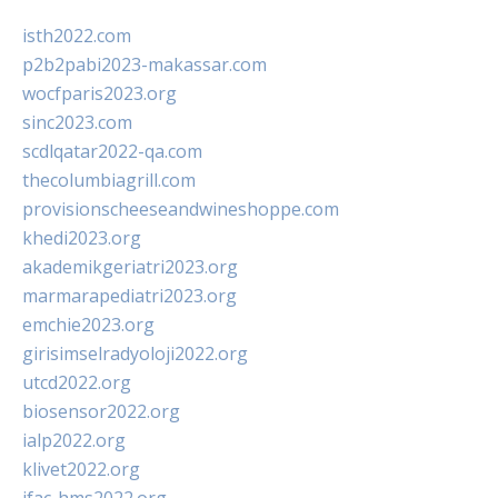
isth2022.com
p2b2pabi2023-makassar.com
wocfparis2023.org
sinc2023.com
scdlqatar2022-qa.com
thecolumbiagrill.com
provisionscheeseandwineshoppe.com
khedi2023.org
akademikgeriatri2023.org
marmarapediatri2023.org
emchie2023.org
girisimselradyoloji2022.org
utcd2022.org
biosensor2022.org
ialp2022.org
klivet2022.org