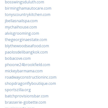
bosswingsduluth.com
birminghamautocare.com
tonyscountrykitchen.com
jbellasnailspa.com
mychaihouse.com
alvisgrooming.com
thegeorginaestate.com
blythewoodseafood.com
paolosdelibangkok.com
bobacove.com
phoone24brookfield.com
mickeybarmama.com
roadwayconstructioninc.com
shopdragonflyboutique.com
sportszilla.org
batchprovisionsbar.com
brasserie-gobette.com