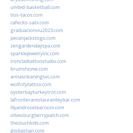
united-basketball.com
tios-tacos.com
cafecito-satx.com
graduacionviu2023.com
pecanjackstogo.com
zengardendayspa.com
sparklejewelryinc.com
ironcladtattoostudio.com
bruinshome.com
annascleaningsvc.com
wolfcitytattoo.com
oysterbayturkeytrot.com
lafronterarestauranteybar.com
lilyandrosetearoom.com
olivesburgberrypatch.com
theslushkids.com
giobastian.com