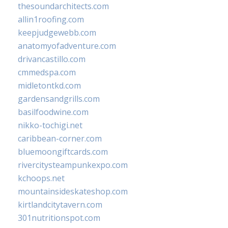
thesoundarchitects.com
allin1roofing.com
keepjudgewebb.com
anatomyofadventure.com
drivancastillo.com
cmmedspa.com
midletontkd.com
gardensandgrills.com
basilfoodwine.com
nikko-tochigi.net
caribbean-corner.com
bluemoongiftcards.com
rivercitysteampunkexpo.com
kchoops.net
mountainsideskateshop.com
kirtlandcitytavern.com
301nutritionspot.com