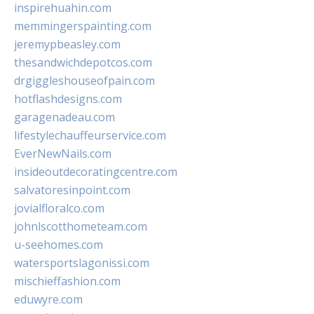
inspirehuahin.com
memmingerspainting.com
jeremypbeasley.com
thesandwichdepotcos.com
drgiggleshouseofpain.com
hotflashdesigns.com
garagenadeau.com
lifestylechauffeurservice.com
EverNewNails.com
insideoutdecoratingcentre.com
salvatoresinpoint.com
jovialfloralco.com
johnlscotthometeam.com
u-seehomes.com
watersportslagonissi.com
mischieffashion.com
eduwyre.com