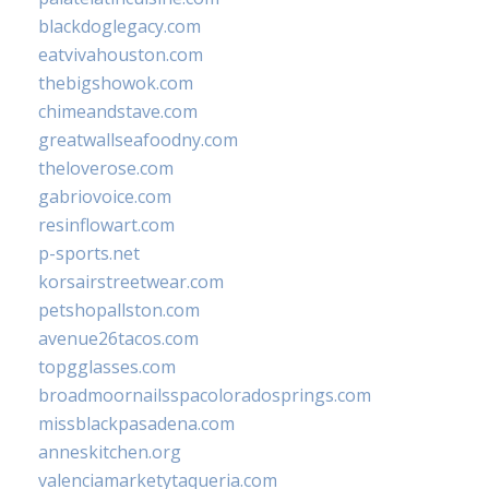
blackdoglegacy.com
eatvivahouston.com
thebigshowok.com
chimeandstave.com
greatwallseafoodny.com
theloverose.com
gabriovoice.com
resinflowart.com
p-sports.net
korsairstreetwear.com
petshopallston.com
avenue26tacos.com
topgglasses.com
broadmoornailsspacoloradosprings.com
missblackpasadena.com
anneskitchen.org
valenciamarketytaqueria.com