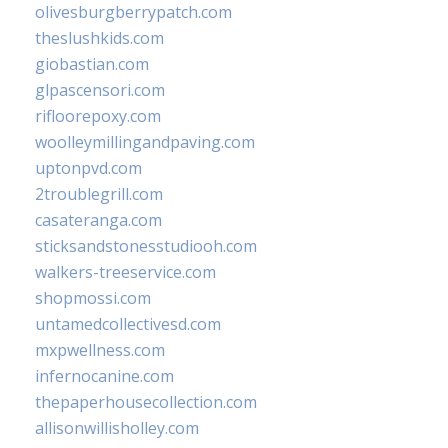
olivesburgberrypatch.com
theslushkids.com
giobastian.com
glpascensori.com
rifloorepoxy.com
woolleymillingandpaving.com
uptonpvd.com
2troublegrill.com
casateranga.com
sticksandstonesstudiooh.com
walkers-treeservice.com
shopmossi.com
untamedcollectivesd.com
mxpwellness.com
infernocanine.com
thepaperhousecollection.com
allisonwillisholley.com