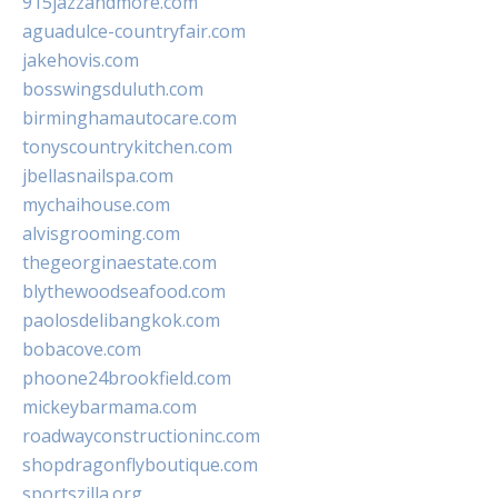
915jazzandmore.com
aguadulce-countryfair.com
jakehovis.com
bosswingsduluth.com
birminghamautocare.com
tonyscountrykitchen.com
jbellasnailspa.com
mychaihouse.com
alvisgrooming.com
thegeorginaestate.com
blythewoodseafood.com
paolosdelibangkok.com
bobacove.com
phoone24brookfield.com
mickeybarmama.com
roadwayconstructioninc.com
shopdragonflyboutique.com
sportszilla.org