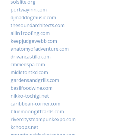
solslite.org
portwayinn.com
djmaddogmusic.com
thesoundarchitects.com
allin1roofing.com
keepjudgewebb.com
anatomyofadventure.com
drivancastillo.com
cmmedspa.com
midletontkd.com
gardensandgrills.com
basilfoodwine.com
nikko-tochigi.net
caribbean-corner.com
bluemoongiftcards.com
rivercitysteampunkexpo.com
kchoops.net
mountainsideskateshop.com