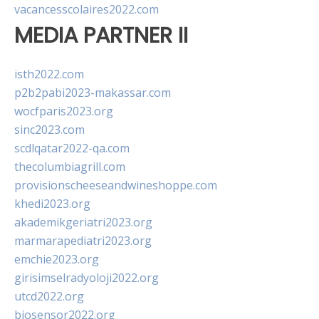
vacancesscolaires2022.com
MEDIA PARTNER II
isth2022.com
p2b2pabi2023-makassar.com
wocfparis2023.org
sinc2023.com
scdlqatar2022-qa.com
thecolumbiagrill.com
provisionscheeseandwineshoppe.com
khedi2023.org
akademikgeriatri2023.org
marmarapediatri2023.org
emchie2023.org
girisimselradyoloji2022.org
utcd2022.org
biosensor2022.org