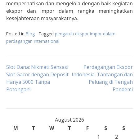
memperhatikan dan mengelola dengan baik kegiatan
ekspor dan impor dalam rangka meningkatkan
kesejahteraan masyarakatnya.
Posted in
Blog
Tagged
pengaruh ekspor impor dalam
perdagangan internasional
Post
Slot Dana: Nikmati Sensasi
Perdagangan Ekspor
Slot Gacor dengan Deposit
Indonesia: Tantangan dan
Hanya 5000 Tanpa
Peluang di Tengah
navigation
Potongan!
Pandemi
August 2026
M
T
W
T
F
S
S
1
2