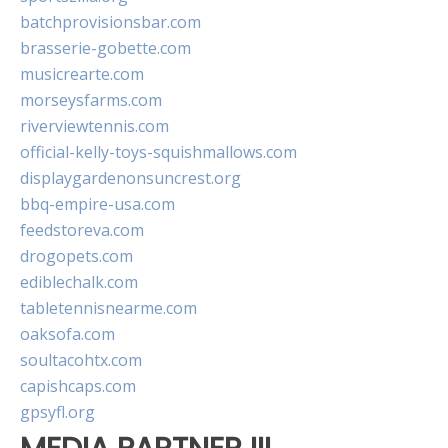
batchprovisionsbar.com
brasserie-gobette.com
musicrearte.com
morseysfarms.com
riverviewtennis.com
official-kelly-toys-squishmallows.com
displaygardenonsuncrest.org
bbq-empire-usa.com
feedstoreva.com
drogopets.com
ediblechalk.com
tabletennisnearme.com
oaksofa.com
soultacohtx.com
capishcaps.com
gpsyfl.org