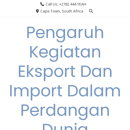
Skip
Call Us: +2782 444 YEAH
to
Cape Town, South Africa
content
Pengaruh
Kegiatan
Eksport Dan
Import Dalam
Perdangan
Dunia