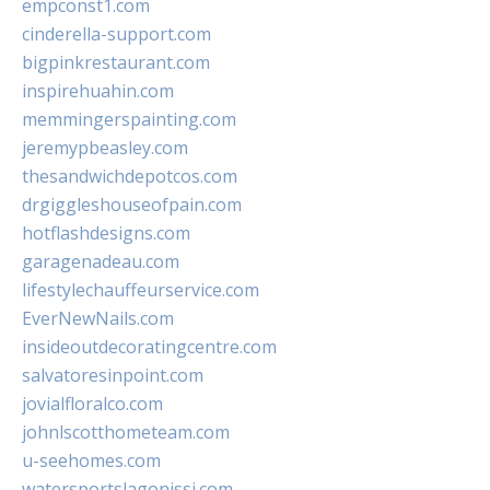
empconst1.com
cinderella-support.com
bigpinkrestaurant.com
inspirehuahin.com
memmingerspainting.com
jeremypbeasley.com
thesandwichdepotcos.com
drgiggleshouseofpain.com
hotflashdesigns.com
garagenadeau.com
lifestylechauffeurservice.com
EverNewNails.com
insideoutdecoratingcentre.com
salvatoresinpoint.com
jovialfloralco.com
johnlscotthometeam.com
u-seehomes.com
watersportslagonissi.com