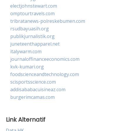
electjohnstewart.com
omptourtravels.com
tribratanews-polreskebumen.com
rsudbayuasih.org
publikjurnalistik.org
juneteenthapparel.net
italywarm.com
journaloffinanceeconomics.com
kvk-kumari.org
foodscienceandtechnology.com
scisportsscience.com
addisababacuisineaz.com
burgerimcamas.com
Link Alternatif
Data HK