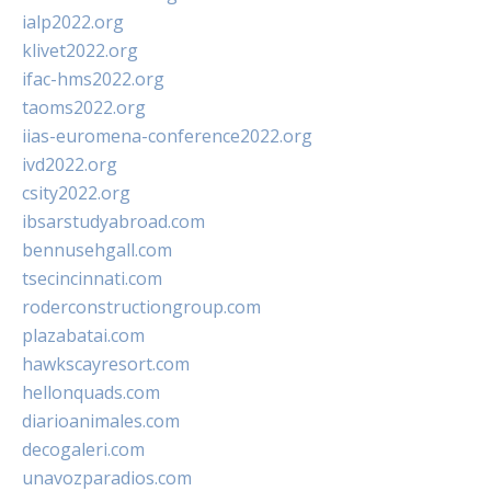
ialp2022.org
klivet2022.org
ifac-hms2022.org
taoms2022.org
iias-euromena-conference2022.org
ivd2022.org
csity2022.org
ibsarstudyabroad.com
bennusehgall.com
tsecincinnati.com
roderconstructiongroup.com
plazabatai.com
hawkscayresort.com
hellonquads.com
diarioanimales.com
decogaleri.com
unavozparadios.com