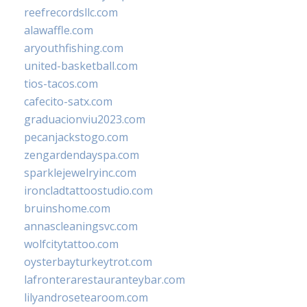
reefrecordsllc.com
alawaffle.com
aryouthfishing.com
united-basketball.com
tios-tacos.com
cafecito-satx.com
graduacionviu2023.com
pecanjackstogo.com
zengardendayspa.com
sparklejewelryinc.com
ironcladtattoostudio.com
bruinshome.com
annascleaningsvc.com
wolfcitytattoo.com
oysterbayturkeytrot.com
lafronterarestauranteybar.com
lilyandrosetearoom.com