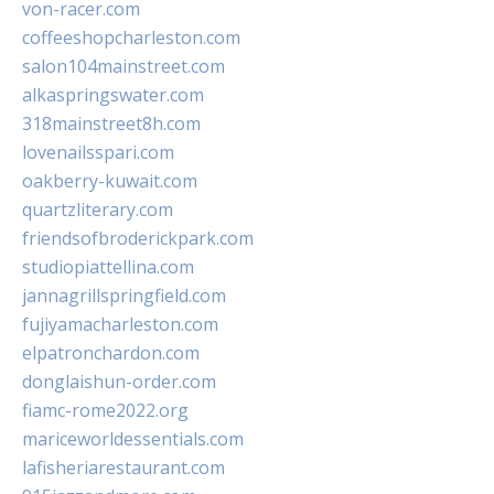
von-racer.com
coffeeshopcharleston.com
salon104mainstreet.com
alkaspringswater.com
318mainstreet8h.com
lovenailsspari.com
oakberry-kuwait.com
quartzliterary.com
friendsofbroderickpark.com
studiopiattellina.com
jannagrillspringfield.com
fujiyamacharleston.com
elpatronchardon.com
donglaishun-order.com
fiamc-rome2022.org
mariceworldessentials.com
lafisheriarestaurant.com