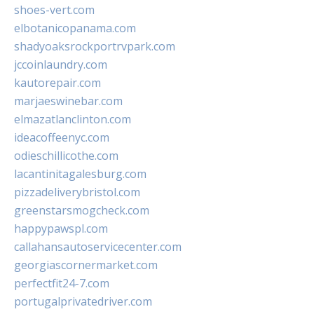
shoes-vert.com
elbotanicopanama.com
shadyoaksrockportrvpark.com
jccoinlaundry.com
kautorepair.com
marjaeswinebar.com
elmazatlanclinton.com
ideacoffeenyc.com
odieschillicothe.com
lacantinitagalesburg.com
pizzadeliverybristol.com
greenstarsmogcheck.com
happypawspl.com
callahansautoservicecenter.com
georgiascornermarket.com
perfectfit24-7.com
portugalprivatedriver.com