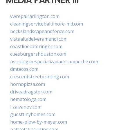
MEDIA PARTNER III
vwrepairarlington.com
cleaningservicebaltimore-md.com
beckslandscapeandfence.com
vistaaltadelveramendi.com
coastlinecateringnc.com
cuesburgershouston.com
psicologiaespecializadaencampeche.com
dmtacos.com
crescentstreetprinting.com
hornopizza.com
driveadragster.com
hematologa.com
lizaivanov.com
guesttinyhomes.com
home-plow-by-meyer.com
palatelatincuisine.com