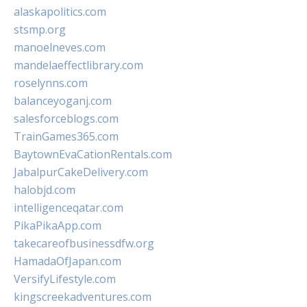
alaskapolitics.com
stsmp.org
manoelneves.com
mandelaeffectlibrary.com
roselynns.com
balanceyoganj.com
salesforceblogs.com
TrainGames365.com
BaytownEvaCationRentals.com
JabalpurCakeDelivery.com
halobjd.com
intelligenceqatar.com
PikaPikaApp.com
takecareofbusinessdfw.org
HamadaOfJapan.com
VersifyLifestyle.com
kingscreekadventures.com