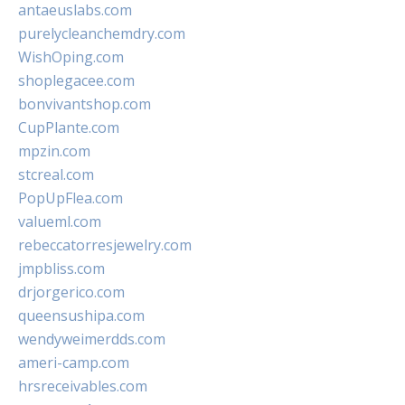
antaeuslabs.com
purelycleanchemdry.com
WishOping.com
shoplegacee.com
bonvivantshop.com
CupPlante.com
mpzin.com
stcreal.com
PopUpFlea.com
valueml.com
rebeccatorresjewelry.com
jmpbliss.com
drjorgerico.com
queensushipa.com
wendyweimerdds.com
ameri-camp.com
hrsreceivables.com