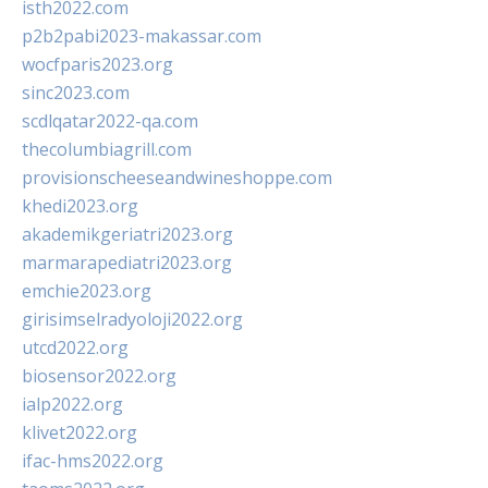
isth2022.com
p2b2pabi2023-makassar.com
wocfparis2023.org
sinc2023.com
scdlqatar2022-qa.com
thecolumbiagrill.com
provisionscheeseandwineshoppe.com
khedi2023.org
akademikgeriatri2023.org
marmarapediatri2023.org
emchie2023.org
girisimselradyoloji2022.org
utcd2022.org
biosensor2022.org
ialp2022.org
klivet2022.org
ifac-hms2022.org