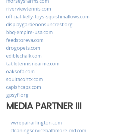
morseysfarms.com
riverviewtennis.com
official-kelly-toys-squishmallows.com
displaygardenonsuncrest.org
bbq-empire-usa.com
feedstoreva.com
drogopets.com
ediblechalk.com
tabletennisnearme.com
oaksofa.com
soultacohtx.com
capishcaps.com
gpsyfl.org
MEDIA PARTNER III
vwrepairarlington.com
cleaningservicebaltimore-md.com