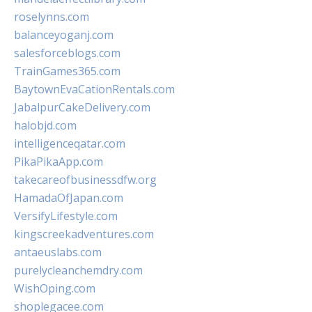
roselynns.com
balanceyoganj.com
salesforceblogs.com
TrainGames365.com
BaytownEvaCationRentals.com
JabalpurCakeDelivery.com
halobjd.com
intelligenceqatar.com
PikaPikaApp.com
takecareofbusinessdfw.org
HamadaOfJapan.com
VersifyLifestyle.com
kingscreekadventures.com
antaeuslabs.com
purelycleanchemdry.com
WishOping.com
shoplegacee.com