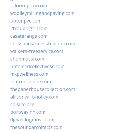
rifloorepoxy.com
woolleymillingandpaving.com
uptonpvd.com
2troublegrill.com
casateranga.com
sticksandstonesstudiooh.com
walkers-treeservice.com
shopmossi.com
untamedcollectivesd.com
mxpwellness.com
infernocanine.com
thepaperhousecollection.com
allisonwillisholley.com
solslite.org
portwayinn.com
djmaddogmusic.com
thesoundarchitects.com