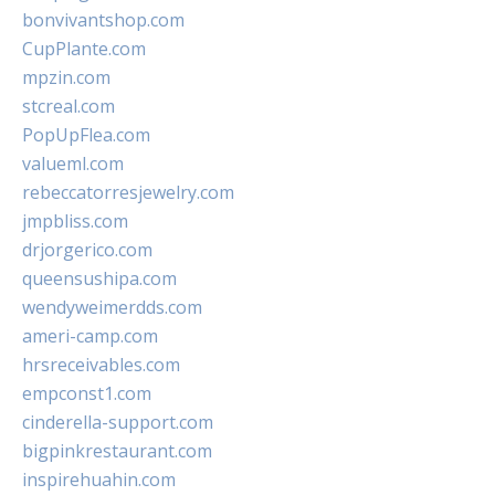
bonvivantshop.com
CupPlante.com
mpzin.com
stcreal.com
PopUpFlea.com
valueml.com
rebeccatorresjewelry.com
jmpbliss.com
drjorgerico.com
queensushipa.com
wendyweimerdds.com
ameri-camp.com
hrsreceivables.com
empconst1.com
cinderella-support.com
bigpinkrestaurant.com
inspirehuahin.com