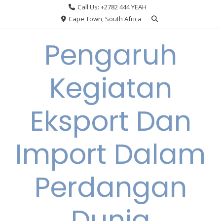
Skip
Call Us: +2782 444 YEAH
to
Cape Town, South Africa
content
Pengaruh
Kegiatan
Eksport Dan
Import Dalam
Perdangan
Dunia