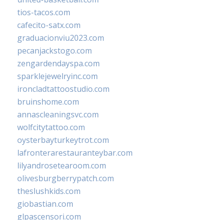
tios-tacos.com
cafecito-satx.com
graduacionviu2023.com
pecanjackstogo.com
zengardendayspa.com
sparklejewelryinc.com
ironcladtattoostudio.com
bruinshome.com
annascleaningsvc.com
wolfcitytattoo.com
oysterbayturkeytrot.com
lafronterarestauranteybar.com
lilyandrosetearoom.com
olivesburgberrypatch.com
theslushkids.com
giobastian.com
glpascensori.com