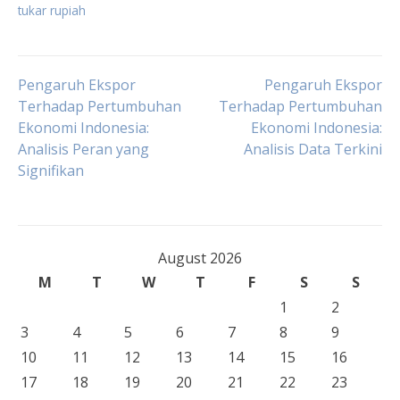
tukar rupiah
Post
Pengaruh Ekspor
Pengaruh Ekspor
Terhadap Pertumbuhan
Terhadap Pertumbuhan
Ekonomi Indonesia:
Ekonomi Indonesia:
navigation
Analisis Peran yang
Analisis Data Terkini
Signifikan
August 2026
M
T
W
T
F
S
S
1
2
3
4
5
6
7
8
9
10
11
12
13
14
15
16
17
18
19
20
21
22
23