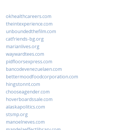
okhealthcareers.com
theintexperience.com
unboundedthefilm.com
catfriends-bg.org
marianlives.org
waywardtees.com
pidfloorsexpress.com
bancodevenezuelaen.com
bettermoodfoodcorporation.com
hingstonnt.com
chooseagender.com
hoverboardssale.com
alaskapolitics.com
stsmp.org
manoelneves.com
mandelaeffectlibrary.com