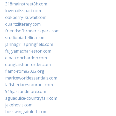
318mainstreet8h.com
lovenailsspari.com
oakberry-kuwait.com
quartzliterary.com
friendsofbroderickpark.com
studiopiattellina.com
jannagrillspringfield.com
fujiyamacharleston.com
elpatronchardon.com
donglaishun-order.com
fiamc-rome2022.org
mariceworldessentials.com
lafisheriarestaurant.com
915jazzandmore.com
aguadulce-countryfair.com
jakehovis.com
bosswingsduluth.com