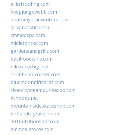
allin1roofing.com
keepjudgewebb.com
anatomyofadventure.com
drivancastillo.com
cmmedspa.com
midletontkd.com
gardensandgrills.com
basilfoodwine.com
nikko-tochigi.net
caribbean-corner.com
bluemoongiftcards.com
rivercitysteampunkexpo.com
kchoops.net
mountainsideskateshop.com
kirtlandcitytavern.com
301nutritionspot.com
ammos-stores.com