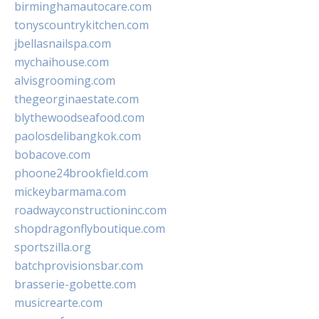
birminghamautocare.com
tonyscountrykitchen.com
jbellasnailspa.com
mychaihouse.com
alvisgrooming.com
thegeorginaestate.com
blythewoodseafood.com
paolosdelibangkok.com
bobacove.com
phoone24brookfield.com
mickeybarmama.com
roadwayconstructioninc.com
shopdragonflyboutique.com
sportszilla.org
batchprovisionsbar.com
brasserie-gobette.com
musicrearte.com