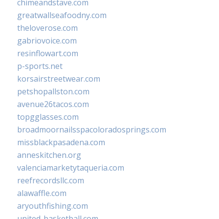
chimeandstave.com
greatwallseafoodny.com
theloverose.com
gabriovoice.com
resinflowart.com
p-sports.net
korsairstreetwear.com
petshopallston.com
avenue26tacos.com
topgglasses.com
broadmoornailsspacoloradosprings.com
missblackpasadena.com
anneskitchen.org
valenciamarketytaqueria.com
reefrecordsllc.com
alawaffle.com
aryouthfishing.com
united-basketball.com