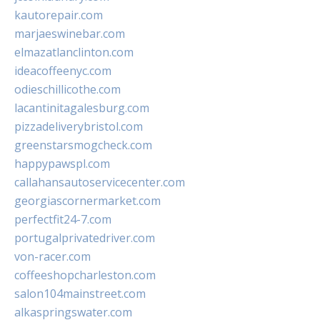
kautorepair.com
marjaeswinebar.com
elmazatlanclinton.com
ideacoffeenyc.com
odieschillicothe.com
lacantinitagalesburg.com
pizzadeliverybristol.com
greenstarsmogcheck.com
happypawspl.com
callahansautoservicecenter.com
georgiascornermarket.com
perfectfit24-7.com
portugalprivatedriver.com
von-racer.com
coffeeshopcharleston.com
salon104mainstreet.com
alkaspringswater.com