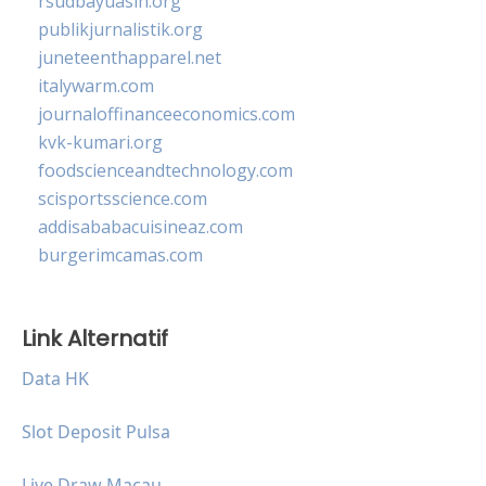
rsudbayuasih.org
publikjurnalistik.org
juneteenthapparel.net
italywarm.com
journaloffinanceeconomics.com
kvk-kumari.org
foodscienceandtechnology.com
scisportsscience.com
addisababacuisineaz.com
burgerimcamas.com
Link Alternatif
Data HK
Slot Deposit Pulsa
Live Draw Macau