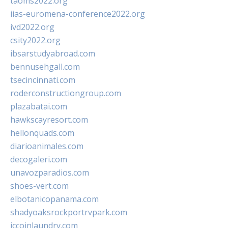
taoms2022.org
iias-euromena-conference2022.org
ivd2022.org
csity2022.org
ibsarstudyabroad.com
bennusehgall.com
tsecincinnati.com
roderconstructiongroup.com
plazabatai.com
hawkscayresort.com
hellonquads.com
diarioanimales.com
decogaleri.com
unavozparadios.com
shoes-vert.com
elbotanicopanama.com
shadyoaksrockportrvpark.com
jccoinlaundry.com