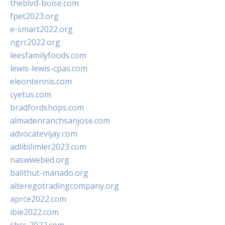
theblvd-boise.com
fpet2023.org
e-smart2022.org
ngrc2022.org
leesfamilyfoods.com
lewis-lewis-cpas.com
eleontennis.com
cyetus.com
bradfordshops.com
almadenranchsanjose.com
advocatevijay.com
adlibilimler2023.com
naswwebed.org
balithut-manado.org
alteregotradingcompany.org
aprce2022.com
ibie2022.com