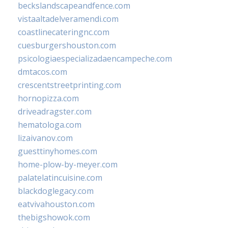
beckslandscapeandfence.com
vistaaltadelveramendi.com
coastlinecateringnc.com
cuesburgershouston.com
psicologiaespecializadaencampeche.com
dmtacos.com
crescentstreetprinting.com
hornopizza.com
driveadragster.com
hematologa.com
lizaivanov.com
guesttinyhomes.com
home-plow-by-meyer.com
palatelatincuisine.com
blackdoglegacy.com
eatvivahouston.com
thebigshowok.com