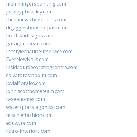
memmingerspainting.com
jeremypbeasley.com
thesandwichdepotcos.com
drgiggleshouseofpain.com
hotflashdesigns.com
garagenadeau.com
lifestylechauffeurservice.com
EverNewNails.com
insideoutdecoratingcentre.com
salvatoresinpoint.com
jovialfloralco.com
johnlscotthometeam.com
u-seehomes.com
watersportslagonissi.com
mischieffashion.com
eduwyre.com
retro-interiors.com