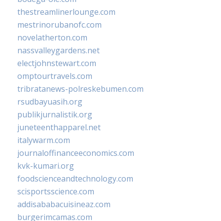
thestreamlinerlounge.com
mestrinorubanofc.com
novelatherton.com
nassvalleygardens.net
electjohnstewart.com
omptourtravels.com
tribratanews-polreskebumen.com
rsudbayuasih.org
publikjurnalistik.org
juneteenthapparel.net
italywarm.com
journaloffinanceeconomics.com
kvk-kumari.org
foodscienceandtechnology.com
scisportsscience.com
addisababacuisineaz.com
burgerimcamas.com