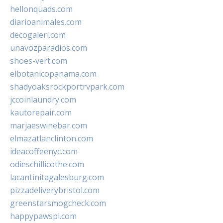
hellonquads.com
diarioanimales.com
decogaleri.com
unavozparadios.com
shoes-vert.com
elbotanicopanama.com
shadyoaksrockportrvpark.com
jccoinlaundry.com
kautorepair.com
marjaeswinebar.com
elmazatlanclinton.com
ideacoffeenyc.com
odieschillicothe.com
lacantinitagalesburg.com
pizzadeliverybristol.com
greenstarsmogcheck.com
happypawspl.com