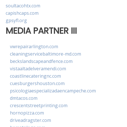
soultacohtx.com
capishcaps.com
gpsyfl.org
MEDIA PARTNER III
vwrepairarlington.com
cleaningservicebaltimore-md.com
beckslandscapeandfence.com
vistaaltadelveramendi.com
coastlinecateringnc.com
cuesburgershouston.com
psicologiaespecializadaencampeche.com
dmtacos.com
crescentstreetprinting.com
hornopizza.com
driveadragster.com