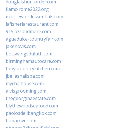
donglaishun-order.com
fiamc-rome2022.org
mariceworldessentials.com
lafisheriarestaurant.com
915jazzandmore.com
aguadulce-countryfair.com
jakehovis.com
bosswingsduluth.com
birminghamautocare.com
tonyscountrykitchen.com
jbellasnailspa.com
mychaihouse.com
alvisgrooming.com
thegeorginaestate.com
blythewoodseafood.com
paolosdelibangkok.com
bobacove.com