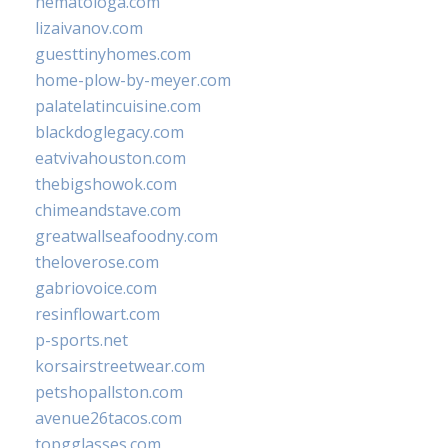
hematologa.com
lizaivanov.com
guesttinyhomes.com
home-plow-by-meyer.com
palatelatincuisine.com
blackdoglegacy.com
eatvivahouston.com
thebigshowok.com
chimeandstave.com
greatwallseafoodny.com
theloverose.com
gabriovoice.com
resinflowart.com
p-sports.net
korsairstreetwear.com
petshopallston.com
avenue26tacos.com
topgglasses.com