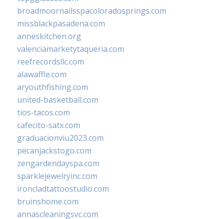
broadmoornailsspacoloradosprings.com
missblackpasadena.com
anneskitchen.org
valenciamarketytaqueria.com
reefrecordsllc.com
alawaffle.com
aryouthfishing.com
united-basketball.com
tios-tacos.com
cafecito-satx.com
graduacionviu2023.com
pecanjackstogo.com
zengardendayspa.com
sparklejewelryinc.com
ironcladtattoostudio.com
bruinshome.com
annascleaningsvc.com