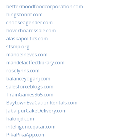
bettermoodfoodcorporation.com
hingstonnt.com
chooseagender.com
hoverboardssale.com
alaskapolitics.com
stsmp.org
manoelneves.com
mandelaeffectlibrary.com
roselynns.com
balanceyoganj.com
salesforceblogs.com
TrainGames365.com
BaytownEvaCationRentals.com
JabalpurCakeDelivery.com
halobjd.com
intelligenceqatar.com
PikaPikaApp.com