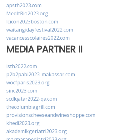
apsth2023.com
MedItRio2023.org
lcicon2023boston.com
waitangidayfestival2022.com
vacancesscolaires2022.com
MEDIA PARTNER II
isth2022.com
p2b2pabi2023-makassar.com
wocfparis2023.org
sinc2023.com
scdlqatar2022-qa.com
thecolumbiagrill.com
provisionscheeseandwineshoppe.com
khedi2023.org
akademikgeriatri2023.org
marmarapediatri2023.org