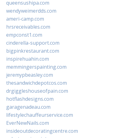
queensushipa.com
wendyweimerdds.com
ameri-camp.com
hrsreceivables.com
empconst1.com
cinderella-support.com
bigpinkrestaurant.com
inspirehuahin.com
memmingerspainting.com
jeremypbeasley.com
thesandwichdepotcos.com
drgiggleshouseofpain.com
hotflashdesigns.com
garagenadeau.com
lifestylechauffeurservice.com
EverNewNails.com
insideoutdecoratingcentre.com