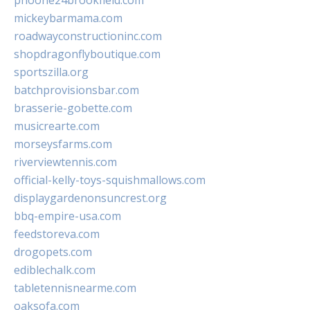
phoone24brookfield.com
mickeybarmama.com
roadwayconstructioninc.com
shopdragonflyboutique.com
sportszilla.org
batchprovisionsbar.com
brasserie-gobette.com
musicrearte.com
morseysfarms.com
riverviewtennis.com
official-kelly-toys-squishmallows.com
displaygardenonsuncrest.org
bbq-empire-usa.com
feedstoreva.com
drogopets.com
ediblechalk.com
tabletennisnearme.com
oaksofa.com