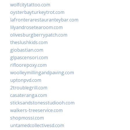
wolfcitytattoo.com
oysterbayturkeytrot.com
lafronterarestauranteybar.com
lilyandrosetearoom.com
olivesburgberrypatch.com
theslushkids.com
giobastian.com
glpascensori.com
rifloorepoxy.com
woolleymillingandpaving.com
uptonpvd.com
2troublegrill.com
casateranga.com
sticksandstonesstudiooh.com
walkers-treeservice.com
shopmossi.com
untamedcollectivesd.com