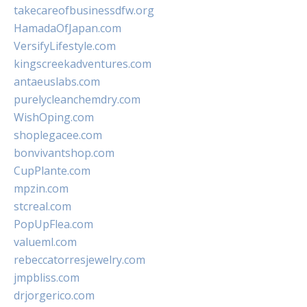
takecareofbusinessdfw.org
HamadaOfJapan.com
VersifyLifestyle.com
kingscreekadventures.com
antaeuslabs.com
purelycleanchemdry.com
WishOping.com
shoplegacee.com
bonvivantshop.com
CupPlante.com
mpzin.com
stcreal.com
PopUpFlea.com
valueml.com
rebeccatorresjewelry.com
jmpbliss.com
drjorgerico.com