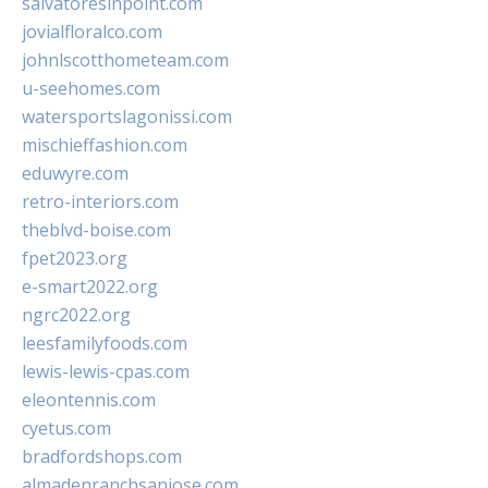
salvatoresinpoint.com
jovialfloralco.com
johnlscotthometeam.com
u-seehomes.com
watersportslagonissi.com
mischieffashion.com
eduwyre.com
retro-interiors.com
theblvd-boise.com
fpet2023.org
e-smart2022.org
ngrc2022.org
leesfamilyfoods.com
lewis-lewis-cpas.com
eleontennis.com
cyetus.com
bradfordshops.com
almadenranchsanjose.com