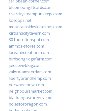
caribbean-corner.com
bluemoongiftcards.com
rivercitysteampunkexpo.com
kchoops.net
mountainsideskateshop.com
kirtlandcitytavern.com
301nutritionspot.com
ammos-stores.com
loceanecreations.com
birdsongridgefarm.com
joiedevivblog.com
valera-amsterdam.com
libertybrandhemp.com
norwoodinnwi.com
neighboursmarket.com
blackanguscareers.com
bolesfororegon.com
bodega-ole.com