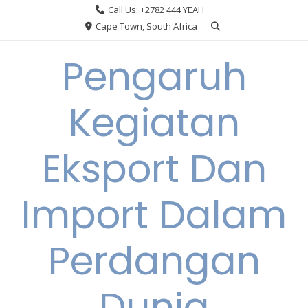
Skip
Call Us: +2782 444 YEAH
to
Cape Town, South Africa
content
Pengaruh
Kegiatan
Eksport Dan
Import Dalam
Perdangan
Dunia