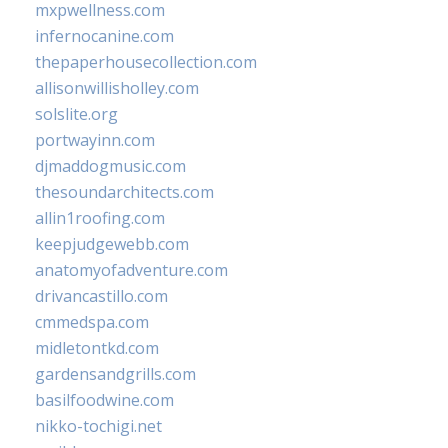
mxpwellness.com
infernocanine.com
thepaperhousecollection.com
allisonwillisholley.com
solslite.org
portwayinn.com
djmaddogmusic.com
thesoundarchitects.com
allin1roofing.com
keepjudgewebb.com
anatomyofadventure.com
drivancastillo.com
cmmedspa.com
midletontkd.com
gardensandgrills.com
basilfoodwine.com
nikko-tochigi.net