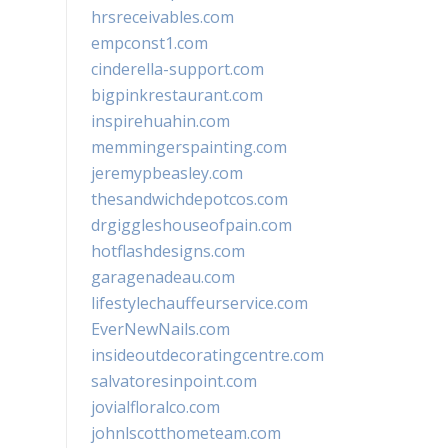
hrsreceivables.com
empconst1.com
cinderella-support.com
bigpinkrestaurant.com
inspirehuahin.com
memmingerspainting.com
jeremypbeasley.com
thesandwichdepotcos.com
drgiggleshouseofpain.com
hotflashdesigns.com
garagenadeau.com
lifestylechauffeurservice.com
EverNewNails.com
insideoutdecoratingcentre.com
salvatoresinpoint.com
jovialfloralco.com
johnlscotthometeam.com