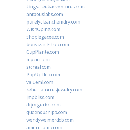
kingscreekadventures.com
antaeuslabs.com
purelycleanchemdry.com
WishOping.com
shoplegacee.com
bonvivantshop.com
CupPlante.com
mpzin.com
stcreal.com
PopUpFlea.com
valueml.com
rebeccatorresjewelry.com
jmpbliss.com
drjorgerico.com
queensushipa.com
wendyweimerdds.com
ameri-camp.com