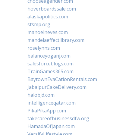
chooseagender.com
hoverboardssale.com
alaskapolitics.com
stsmp.org
manoelneves.com
mandelaeffectlibrary.com
roselynns.com
balanceyoganj.com
salesforceblogs.com
TrainGames365.com
BaytownEvaCationRentals.com
JabalpurCakeDelivery.com
halobjd.com
intelligenceqatar.com
PikaPikaApp.com
takecareofbusinessdfw.org
HamadaOfJapan.com
VersifyLifestyle.com