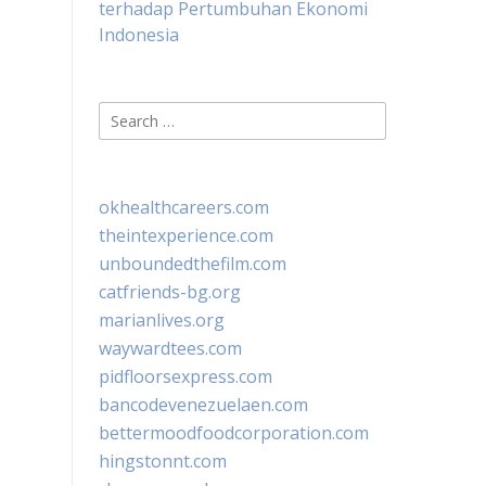
terhadap Pertumbuhan Ekonomi
Indonesia
Search
for:
okhealthcareers.com
theintexperience.com
unboundedthefilm.com
catfriends-bg.org
marianlives.org
waywardtees.com
pidfloorsexpress.com
bancodevenezuelaen.com
bettermoodfoodcorporation.com
hingstonnt.com