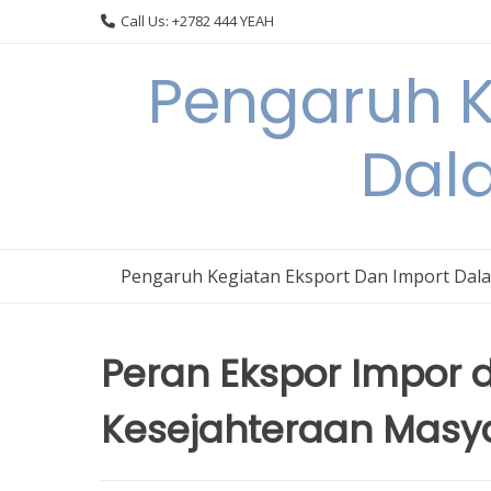
Skip
Call Us: +2782 444 YEAH
to
content
Pengaruh K
Dal
Pengaruh Kegiatan Eksport Dan Import Dal
Peran Ekspor Impor
Kesejahteraan Masya