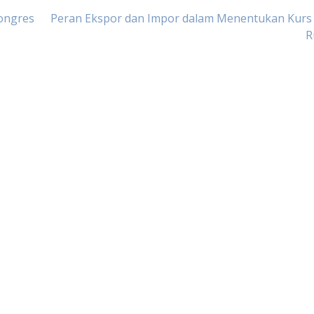
Kongres
Peran Ekspor dan Impor dalam Menentukan Kurs 
R