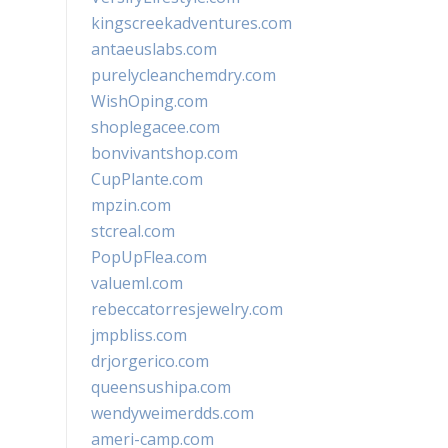
kingscreekadventures.com
antaeuslabs.com
purelycleanchemdry.com
WishOping.com
shoplegacee.com
bonvivantshop.com
CupPlante.com
mpzin.com
stcreal.com
PopUpFlea.com
valueml.com
rebeccatorresjewelry.com
jmpbliss.com
drjorgerico.com
queensushipa.com
wendyweimerdds.com
ameri-camp.com