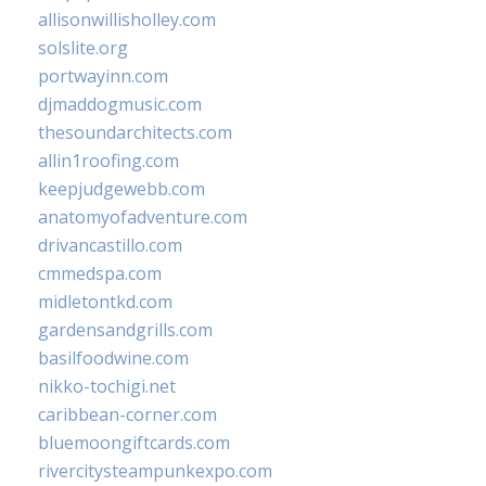
allisonwillisholley.com
solslite.org
portwayinn.com
djmaddogmusic.com
thesoundarchitects.com
allin1roofing.com
keepjudgewebb.com
anatomyofadventure.com
drivancastillo.com
cmmedspa.com
midletontkd.com
gardensandgrills.com
basilfoodwine.com
nikko-tochigi.net
caribbean-corner.com
bluemoongiftcards.com
rivercitysteampunkexpo.com