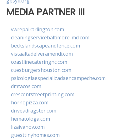
gpsyfl.org
MEDIA PARTNER III
vwrepairarlington.com
cleaningservicebaltimore-md.com
beckslandscapeandfence.com
vistaaltadelveramendi.com
coastlinecateringnc.com
cuesburgershouston.com
psicologiaespecializadaencampeche.com
dmtacos.com
crescentstreetprinting.com
hornopizza.com
driveadragster.com
hematologa.com
lizaivanov.com
guesttinyhomes.com