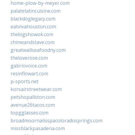
home-plow-by-meyer.com
palatelatincuisine.com
blackdoglegacy.com
eatvivahouston.com
thebigshowok.com
chimeandstave.com
greatwallseafoodny.com
theloverose.com
gabriovoice.com
resinflowart.com
p-sports.net
korsairstreetwear.com
petshopallston.com
avenue26tacos.com
topgglasses.com
broadmoornailsspacoloradosprings.com
missblackpasadena.com