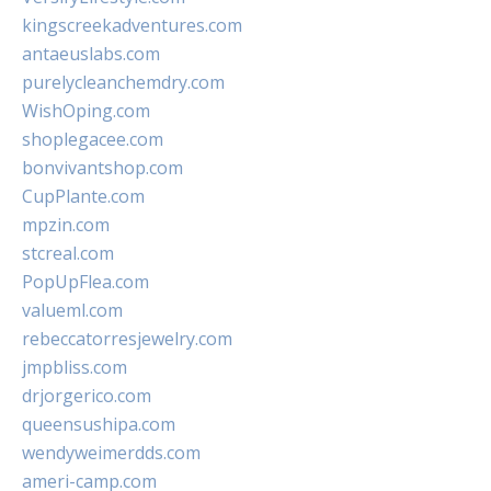
kingscreekadventures.com
antaeuslabs.com
purelycleanchemdry.com
WishOping.com
shoplegacee.com
bonvivantshop.com
CupPlante.com
mpzin.com
stcreal.com
PopUpFlea.com
valueml.com
rebeccatorresjewelry.com
jmpbliss.com
drjorgerico.com
queensushipa.com
wendyweimerdds.com
ameri-camp.com