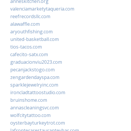
anneskitchen.org
valenciamarketytaqueria.com
reefrecordsllc.com
alawaffle.com
aryouthfishing.com
united-basketball.com
tios-tacos.com
cafecito-satx.com
graduacionviu2023.com
pecanjackstogo.com
zengardendayspa.com
sparklejewelryinc.com
ironcladtattoostudio.com
bruinshome.com
annascleaningsvc.com
wolfcitytattoo.com
oysterbayturkeytrot.com
lafronterarestauranteybar.com