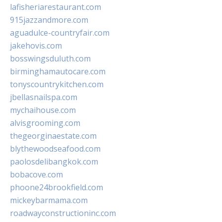
lafisheriarestaurant.com
915jazzandmore.com
aguadulce-countryfair.com
jakehovis.com
bosswingsduluth.com
birminghamautocare.com
tonyscountrykitchen.com
jbellasnailspa.com
mychaihouse.com
alvisgrooming.com
thegeorginaestate.com
blythewoodseafood.com
paolosdelibangkok.com
bobacove.com
phoone24brookfield.com
mickeybarmama.com
roadwayconstructioninc.com