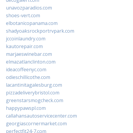
decogaleri.com
unavozparadios.com
shoes-vert.com
elbotanicopanama.com
shadyoaksrockportrvpark.com
jccoinlaundry.com
kautorepair.com
marjaeswinebar.com
elmazatlanclinton.com
ideacoffeenyc.com
odieschillicothe.com
lacantinitagalesburg.com
pizzadeliverybristol.com
greenstarsmogcheck.com
happypawspl.com
callahansautoservicecenter.com
georgiascornermarket.com
perfectfit24-7.com