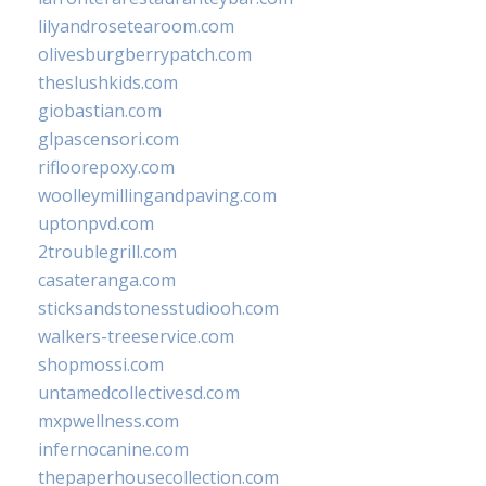
lilyandrosetearoom.com
olivesburgberrypatch.com
theslushkids.com
giobastian.com
glpascensori.com
rifloorepoxy.com
woolleymillingandpaving.com
uptonpvd.com
2troublegrill.com
casateranga.com
sticksandstonesstudiooh.com
walkers-treeservice.com
shopmossi.com
untamedcollectivesd.com
mxpwellness.com
infernocanine.com
thepaperhousecollection.com