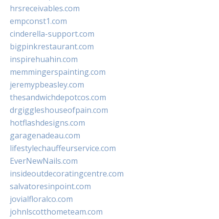
hrsreceivables.com
empconst1.com
cinderella-support.com
bigpinkrestaurant.com
inspirehuahin.com
memmingerspainting.com
jeremypbeasley.com
thesandwichdepotcos.com
drgiggleshouseofpain.com
hotflashdesigns.com
garagenadeau.com
lifestylechauffeurservice.com
EverNewNails.com
insideoutdecoratingcentre.com
salvatoresinpoint.com
jovialfloralco.com
johnlscotthometeam.com