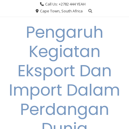
Skip
Call Us: +2782 444 YEAH
to
Cape Town, South Africa
content
Pengaruh
Kegiatan
Eksport Dan
Import Dalam
Perdangan
Dunia