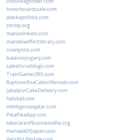
chooseagender.com
hoverboardssale.com
alaskapolitics.com
stsmp.org
manoelneves.com
mandelaeffectlibrary.com
roselynns.com
balanceyoganj.com
salesforceblogs.com
TrainGames365.com
BaytownEvaCationRentals.com
JabalpurCakeDelivery.com
halobjd.com
intelligenceqatar.com
PikaPikaApp.com
takecareofbusinessdfw.org
HamadaOfJapan.com
VersifyLifestyle.com