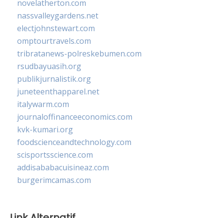
novelatherton.com
nassvalleygardens.net
electjohnstewart.com
omptourtravels.com
tribratanews-polreskebumen.com
rsudbayuasih.org
publikjurnalistik.org
juneteenthapparel.net
italywarm.com
journaloffinanceeconomics.com
kvk-kumari.org
foodscienceandtechnology.com
scisportsscience.com
addisababacuisineaz.com
burgerimcamas.com
Link Alternatif