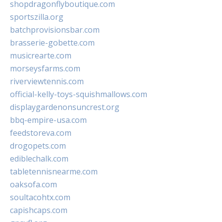
shopdragonflyboutique.com
sportszilla.org
batchprovisionsbar.com
brasserie-gobette.com
musicrearte.com
morseysfarms.com
riverviewtennis.com
official-kelly-toys-squishmallows.com
displaygardenonsuncrest.org
bbq-empire-usa.com
feedstoreva.com
drogopets.com
ediblechalk.com
tabletennisnearme.com
oaksofa.com
soultacohtx.com
capishcaps.com