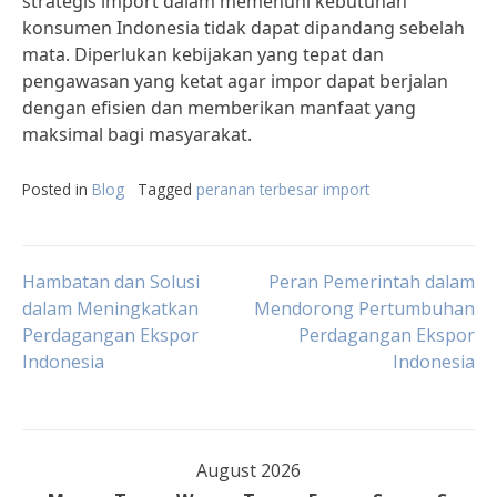
strategis import dalam memenuhi kebutuhan
konsumen Indonesia tidak dapat dipandang sebelah
mata. Diperlukan kebijakan yang tepat dan
pengawasan yang ketat agar impor dapat berjalan
dengan efisien dan memberikan manfaat yang
maksimal bagi masyarakat.
Posted in
Blog
Tagged
peranan terbesar import
Post
Hambatan dan Solusi
Peran Pemerintah dalam
dalam Meningkatkan
Mendorong Pertumbuhan
Perdagangan Ekspor
Perdagangan Ekspor
navigation
Indonesia
Indonesia
August 2026