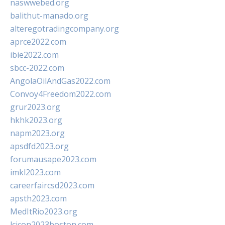
naswwebed.org
balithut-manado.org
alteregotradingcompany.org
aprce2022.com
ibie2022.com
sbcc-2022.com
AngolaOilAndGas2022.com
Convoy4Freedom2022.com
grur2023.org
hkhk2023.org
napm2023.org
apsdfd2023.org
forumausape2023.com
imkl2023.com
careerfaircsd2023.com
apsth2023.com
MedItRio2023.org
lcicon2023boston.com