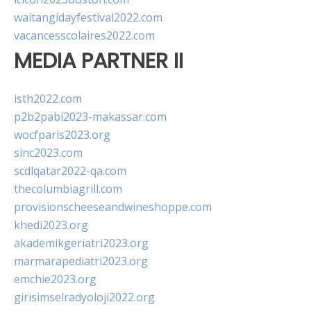
waitangidayfestival2022.com
vacancesscolaires2022.com
MEDIA PARTNER II
isth2022.com
p2b2pabi2023-makassar.com
wocfparis2023.org
sinc2023.com
scdlqatar2022-qa.com
thecolumbiagrill.com
provisionscheeseandwineshoppe.com
khedi2023.org
akademikgeriatri2023.org
marmarapediatri2023.org
emchie2023.org
girisimselradyoloji2022.org