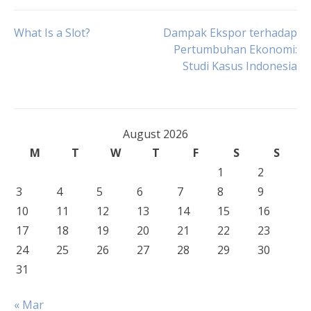
Post
What Is a Slot?
Dampak Ekspor terhadap
Pertumbuhan Ekonomi:
Studi Kasus Indonesia
navigation
August 2026
M
T
W
T
F
S
S
1
2
3
4
5
6
7
8
9
10
11
12
13
14
15
16
17
18
19
20
21
22
23
24
25
26
27
28
29
30
31
« Mar