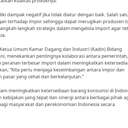
atkan kualitas produknya.
ki dampak negatif jika tidak diatur dengan baik. Salah sat
ngan terhadap impor sehingga dapat merugikan produsen lo
langkah-langkah strategis dalam mengelola import agar te
ia.
 Ketua Umum Kamar Dagang dan Industri (Kadin) Bidang
ani, menekankan pentingnya kolaborasi antara pemerintah,
n peranan terbesar import dalam meningkatkan ketersedi
kan, “Kita perlu menjaga keseimbangan antara impor dan
 pasar yang sehat dan berkelanjutan.”
lam meningkatkan ketersediaan barang konsumsi di Indon
kebijakan yang tepat dan sinergi antara berbagai pihak a
agi masyarakat dan perekonomian Indonesia secara