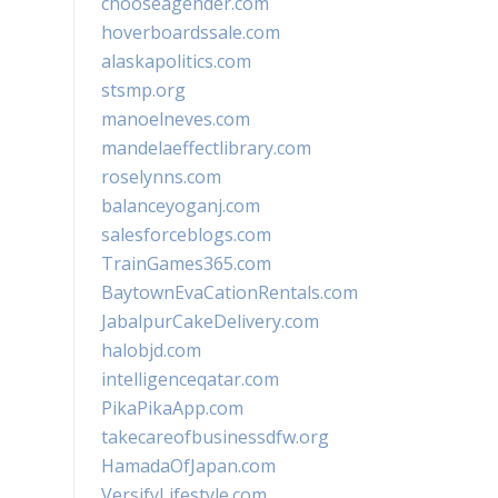
chooseagender.com
hoverboardssale.com
alaskapolitics.com
stsmp.org
manoelneves.com
mandelaeffectlibrary.com
roselynns.com
balanceyoganj.com
salesforceblogs.com
TrainGames365.com
BaytownEvaCationRentals.com
JabalpurCakeDelivery.com
halobjd.com
intelligenceqatar.com
PikaPikaApp.com
takecareofbusinessdfw.org
HamadaOfJapan.com
VersifyLifestyle.com