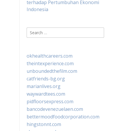
terhadap Pertumbuhan Ekonomi
Indonesia
Search
for:
okhealthcareers.com
theintexperience.com
unboundedthefilm.com
catfriends-bg.org
marianlives.org
waywardtees.com
pidfloorsexpress.com
bancodevenezuelaen.com
bettermoodfoodcorporation.com
hingstonnt.com