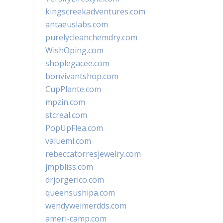
kingscreekadventures.com
antaeuslabs.com
purelycleanchemdry.com
WishOping.com
shoplegacee.com
bonvivantshop.com
CupPlante.com
mpzin.com
stcreal.com
PopUpFlea.com
valueml.com
rebeccatorresjewelry.com
jmpbliss.com
drjorgerico.com
queensushipa.com
wendyweimerdds.com
ameri-camp.com