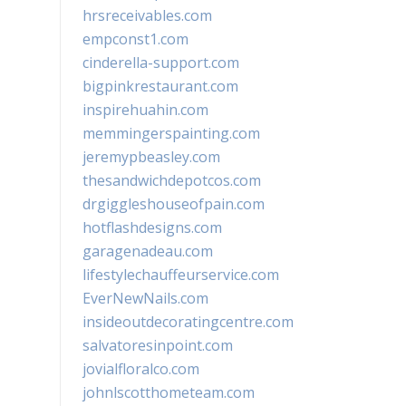
hrsreceivables.com
empconst1.com
cinderella-support.com
bigpinkrestaurant.com
inspirehuahin.com
memmingerspainting.com
jeremypbeasley.com
thesandwichdepotcos.com
drgiggleshouseofpain.com
hotflashdesigns.com
garagenadeau.com
lifestylechauffeurservice.com
EverNewNails.com
insideoutdecoratingcentre.com
salvatoresinpoint.com
jovialfloralco.com
johnlscotthometeam.com