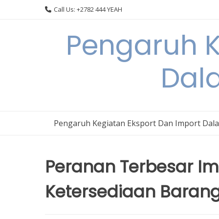
Skip
Call Us: +2782 444 YEAH
to
content
Pengaruh K
Dal
Pengaruh Kegiatan Eksport Dan Import Dal
Peranan Terbesar I
Ketersediaan Barang