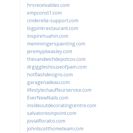
hrsreceivables.com
empconst1.com
cinderella-support.com
bigpinkrestaurant.com
inspirehuahin.com
memmingerspainting.com
jeremypbeasley.com
thesandwichdepotcos.com
drgiggleshouseofpain.com
hotflashdesigns.com
garagenadeau.com
lifestylechauffeurservice.com
EverNewNails.com
insideoutdecoratingcentre.com
salvatoresinpoint.com
jovialfloralco.com
johnlscotthometeam.com