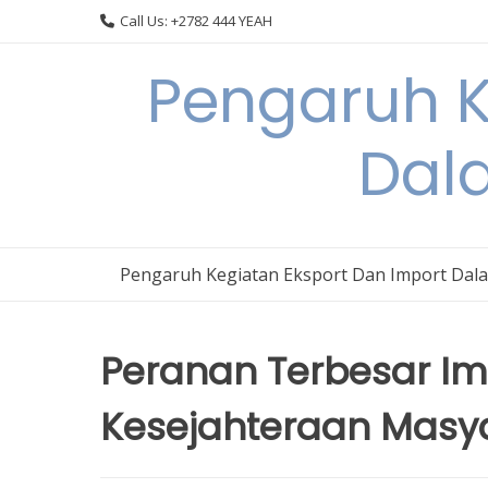
Skip
Call Us: +2782 444 YEAH
to
content
Pengaruh K
Dal
Pengaruh Kegiatan Eksport Dan Import Dal
Peranan Terbesar I
Kesejahteraan Masya