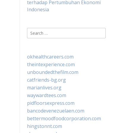
terhadap Pertumbuhan Ekonomi
Indonesia
Search
for:
okhealthcareers.com
theintexperience.com
unboundedthefilm.com
catfriends-bg.org
marianlives.org
waywardtees.com
pidfloorsexpress.com
bancodevenezuelaen.com
bettermoodfoodcorporation.com
hingstonnt.com