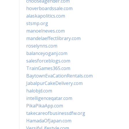
chooseagender.com
hoverboardssale.com
alaskapolitics.com
stsmp.org
manoelneves.com
mandelaeffectlibrary.com
roselynns.com
balanceyoganj.com
salesforceblogs.com
TrainGames365.com
BaytownEvaCationRentals.com
JabalpurCakeDelivery.com
halobjd.com
intelligenceqatar.com
PikaPikaApp.com
takecareofbusinessdfw.org
HamadaOfJapan.com
VersifyLifestyle.com