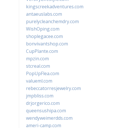
kingscreekadventures.com
antaeuslabs.com
purelycleanchemdry.com
WishOping.com
shoplegacee.com
bonvivantshop.com
CupPlante.com
mpzin.com
stcreal.com
PopUpFlea.com
valueml.com
rebeccatorresjewelry.com
jmpbliss.com
drjorgerico.com
queensushipa.com
wendyweimerdds.com
ameri-camp.com