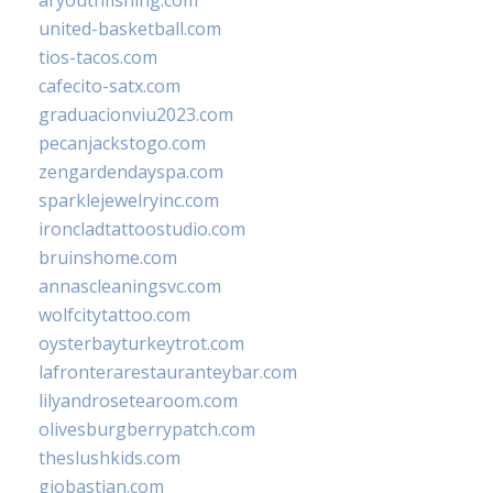
united-basketball.com
tios-tacos.com
cafecito-satx.com
graduacionviu2023.com
pecanjackstogo.com
zengardendayspa.com
sparklejewelryinc.com
ironcladtattoostudio.com
bruinshome.com
annascleaningsvc.com
wolfcitytattoo.com
oysterbayturkeytrot.com
lafronterarestauranteybar.com
lilyandrosetearoom.com
olivesburgberrypatch.com
theslushkids.com
giobastian.com