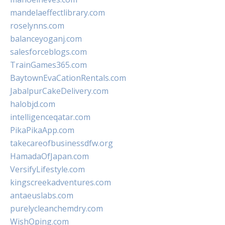
mandelaeffectlibrary.com
roselynns.com
balanceyoganj.com
salesforceblogs.com
TrainGames365.com
BaytownEvaCationRentals.com
JabalpurCakeDelivery.com
halobjd.com
intelligenceqatar.com
PikaPikaApp.com
takecareofbusinessdfw.org
HamadaOfJapan.com
VersifyLifestyle.com
kingscreekadventures.com
antaeuslabs.com
purelycleanchemdry.com
WishOping.com