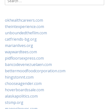
for:
okhealthcareers.com
theintexperience.com
unboundedthefilm.com
catfriends-bg.org
marianlives.org
waywardtees.com
pidfloorsexpress.com
bancodevenezuelaen.com
bettermoodfoodcorporation.com
hingstonnt.com
chooseagender.com
hoverboardssale.com
alaskapolitics.com
stsmp.org
manoelneves.com