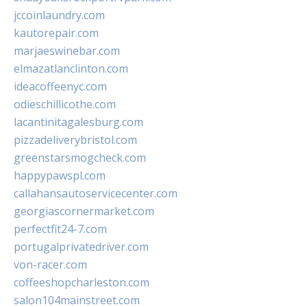
jccoinlaundry.com
kautorepair.com
marjaeswinebar.com
elmazatlanclinton.com
ideacoffeenyc.com
odieschillicothe.com
lacantinitagalesburg.com
pizzadeliverybristol.com
greenstarsmogcheck.com
happypawspl.com
callahansautoservicecenter.com
georgiascornermarket.com
perfectfit24-7.com
portugalprivatedriver.com
von-racer.com
coffeeshopcharleston.com
salon104mainstreet.com