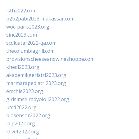
isth2022.com
p2b2pabi2023-makassar.com
wocfparis2023.org
sinc2023.com
scdlqatar2022-qa.com
thecolumbiagrill.com
provisionscheeseandwineshoppe.com
khedi2023.org
akademikgeriatri2023.org
marmarapediatri2023.org
emchie2023.org
girisimselradyoloji2022.org
utcd2022.org
biosensor2022.org
ialp2022.org
klivet2022.org