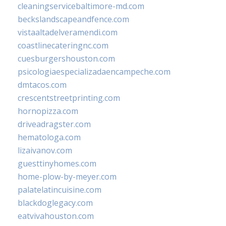
cleaningservicebaltimore-md.com
beckslandscapeandfence.com
vistaaltadelveramendi.com
coastlinecateringnc.com
cuesburgershouston.com
psicologiaespecializadaencampeche.com
dmtacos.com
crescentstreetprinting.com
hornopizza.com
driveadragster.com
hematologa.com
lizaivanov.com
guesttinyhomes.com
home-plow-by-meyer.com
palatelatincuisine.com
blackdoglegacy.com
eatvivahouston.com