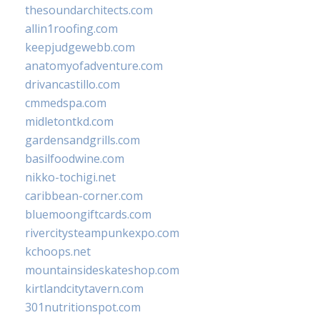
thesoundarchitects.com
allin1roofing.com
keepjudgewebb.com
anatomyofadventure.com
drivancastillo.com
cmmedspa.com
midletontkd.com
gardensandgrills.com
basilfoodwine.com
nikko-tochigi.net
caribbean-corner.com
bluemoongiftcards.com
rivercitysteampunkexpo.com
kchoops.net
mountainsideskateshop.com
kirtlandcitytavern.com
301nutritionspot.com