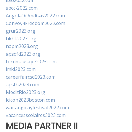
ibie2022.com
sbcc-2022.com
AngolaOilAndGas2022.com
Convoy4Freedom2022.com
grur2023.org
hkhk2023.org
napm2023.org
apsdfd2023.org
forumausape2023.com
imkl2023.com
careerfaircsd2023.com
apsth2023.com
MedItRio2023.org
lcicon2023boston.com
waitangidayfestival2022.com
vacancesscolaires2022.com
MEDIA PARTNER II