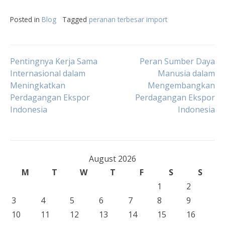
Posted in
Blog
Tagged
peranan terbesar import
Post
Pentingnya Kerja Sama
Peran Sumber Daya
Internasional dalam
Manusia dalam
Meningkatkan
Mengembangkan
navigation
Perdagangan Ekspor
Perdagangan Ekspor
Indonesia
Indonesia
August 2026
M
T
W
T
F
S
S
1
2
3
4
5
6
7
8
9
10
11
12
13
14
15
16