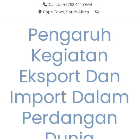
Skip
Call Us: +2782 444 YEAH
to
Cape Town, South Africa
content
Pengaruh
Kegiatan
Eksport Dan
Import Dalam
Perdangan
Dunia