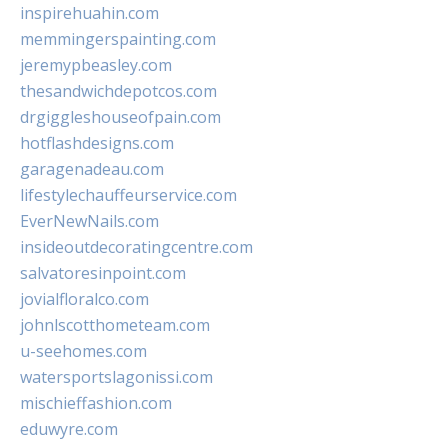
inspirehuahin.com
memmingerspainting.com
jeremypbeasley.com
thesandwichdepotcos.com
drgiggleshouseofpain.com
hotflashdesigns.com
garagenadeau.com
lifestylechauffeurservice.com
EverNewNails.com
insideoutdecoratingcentre.com
salvatoresinpoint.com
jovialfloralco.com
johnlscotthometeam.com
u-seehomes.com
watersportslagonissi.com
mischieffashion.com
eduwyre.com