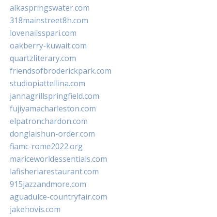
alkaspringswater.com
318mainstreet8h.com
lovenailsspari.com
oakberry-kuwait.com
quartzliterary.com
friendsofbroderickpark.com
studiopiattellina.com
jannagrillspringfield.com
fujiyamacharleston.com
elpatronchardon.com
donglaishun-order.com
fiamc-rome2022.org
mariceworldessentials.com
lafisheriarestaurant.com
915jazzandmore.com
aguadulce-countryfair.com
jakehovis.com