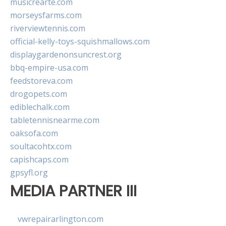
musicrearte.com
morseysfarms.com
riverviewtennis.com
official-kelly-toys-squishmallows.com
displaygardenonsuncrest.org
bbq-empire-usa.com
feedstoreva.com
drogopets.com
ediblechalk.com
tabletennisnearme.com
oaksofa.com
soultacohtx.com
capishcaps.com
gpsyfl.org
MEDIA PARTNER III
vwrepairarlington.com