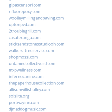
glpascensori.com
rifloorepoxy.com
woolleymillingandpaving.com
uptonpvd.com
2troublegrill.com
casateranga.com
sticksandstonesstudiooh.com
walkers-treeservice.com
shopmossi.com
untamedcollectivesd.com
mxpwellness.com
infernocanine.com
thepaperhousecollection.com
allisonwillisholley.com
solslite.org
portwayinn.com
djmaddogmusic.com