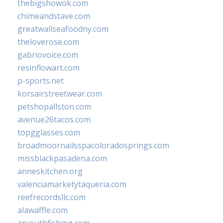
thebigshowok.com
chimeandstave.com
greatwallseafoodny.com
theloverose.com
gabriovoice.com
resinflowart.com
p-sports.net
korsairstreetwear.com
petshopallston.com
avenue26tacos.com
topgglasses.com
broadmoornailsspacoloradosprings.com
missblackpasadena.com
anneskitchen.org
valenciamarketytaqueria.com
reefrecordsllc.com
alawaffle.com
aryouthfishing.com