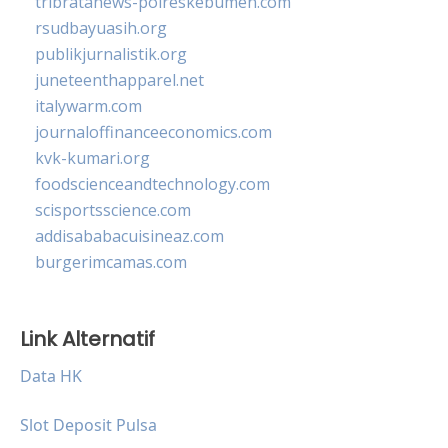
tribratanews-polreskebumen.com
rsudbayuasih.org
publikjurnalistik.org
juneteenthapparel.net
italywarm.com
journaloffinanceeconomics.com
kvk-kumari.org
foodscienceandtechnology.com
scisportsscience.com
addisababacuisineaz.com
burgerimcamas.com
Link Alternatif
Data HK
Slot Deposit Pulsa