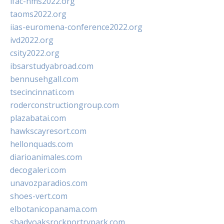
ifac-hms2022.org
taoms2022.org
iias-euromena-conference2022.org
ivd2022.org
csity2022.org
ibsarstudyabroad.com
bennusehgall.com
tsecincinnati.com
roderconstructiongroup.com
plazabatai.com
hawkscayresort.com
hellonquads.com
diarioanimales.com
decogaleri.com
unavozparadios.com
shoes-vert.com
elbotanicopanama.com
shadyoaksrockportrvpark.com