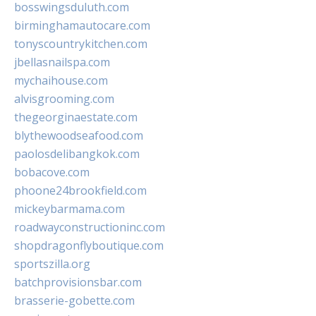
bosswingsduluth.com
birminghamautocare.com
tonyscountrykitchen.com
jbellasnailspa.com
mychaihouse.com
alvisgrooming.com
thegeorginaestate.com
blythewoodseafood.com
paolosdelibangkok.com
bobacove.com
phoone24brookfield.com
mickeybarmama.com
roadwayconstructioninc.com
shopdragonflyboutique.com
sportszilla.org
batchprovisionsbar.com
brasserie-gobette.com