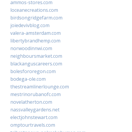
ammos-stores.com
loceanecreations.com
birdsongridgefarm.com
joiedevivblog.com
valera-amsterdam.com
libertybrandhemp.com
norwoodinnwi.com
neighboursmarket.com
blackanguscareers.com
bolesfororegon.com
bodega-ole.com
thestreamlinerlounge.com
mestrinorubanofc.com
novelatherton.com
nassvalleygardens.net
electjohnstewart.com
omptourtravels.com