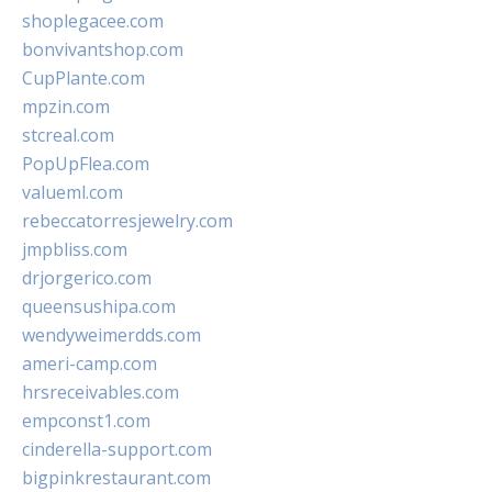
shoplegacee.com
bonvivantshop.com
CupPlante.com
mpzin.com
stcreal.com
PopUpFlea.com
valueml.com
rebeccatorresjewelry.com
jmpbliss.com
drjorgerico.com
queensushipa.com
wendyweimerdds.com
ameri-camp.com
hrsreceivables.com
empconst1.com
cinderella-support.com
bigpinkrestaurant.com