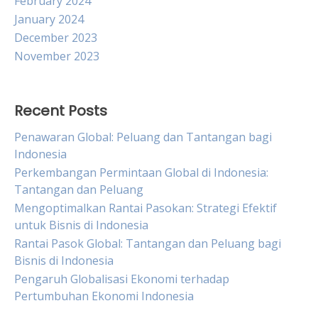
February 2024
January 2024
December 2023
November 2023
Recent Posts
Penawaran Global: Peluang dan Tantangan bagi
Indonesia
Perkembangan Permintaan Global di Indonesia:
Tantangan dan Peluang
Mengoptimalkan Rantai Pasokan: Strategi Efektif
untuk Bisnis di Indonesia
Rantai Pasok Global: Tantangan dan Peluang bagi
Bisnis di Indonesia
Pengaruh Globalisasi Ekonomi terhadap
Pertumbuhan Ekonomi Indonesia