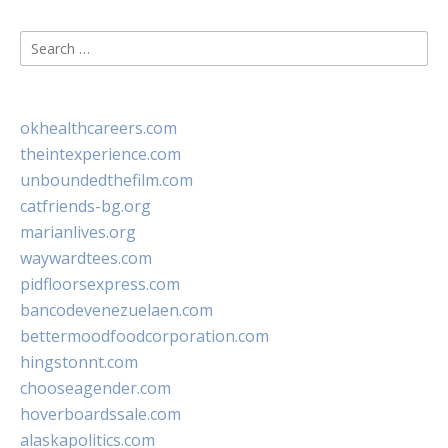
Search
for:
okhealthcareers.com
theintexperience.com
unboundedthefilm.com
catfriends-bg.org
marianlives.org
waywardtees.com
pidfloorsexpress.com
bancodevenezuelaen.com
bettermoodfoodcorporation.com
hingstonnt.com
chooseagender.com
hoverboardssale.com
alaskapolitics.com