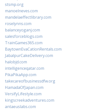
stsmp.org
manoelneves.com
mandelaeffectlibrary.com
roselynns.com
balanceyoganj.com
salesforceblogs.com
TrainGames365.com
BaytownEvaCationRentals.com
JabalpurCakeDelivery.com
halobjd.com
intelligenceqatar.com
PikaPikaApp.com
takecareofbusinessdfw.org
HamadaOfJapan.com
VersifyLifestyle.com
kingscreekadventures.com
antaeuslabs.com