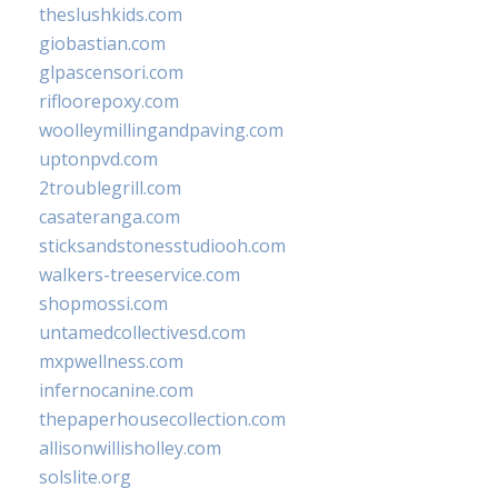
theslushkids.com
giobastian.com
glpascensori.com
rifloorepoxy.com
woolleymillingandpaving.com
uptonpvd.com
2troublegrill.com
casateranga.com
sticksandstonesstudiooh.com
walkers-treeservice.com
shopmossi.com
untamedcollectivesd.com
mxpwellness.com
infernocanine.com
thepaperhousecollection.com
allisonwillisholley.com
solslite.org