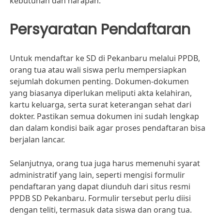
kebutuhan dan harapan.
Persyaratan Pendaftaran
Untuk mendaftar ke SD di Pekanbaru melalui PPDB,
orang tua atau wali siswa perlu mempersiapkan
sejumlah dokumen penting. Dokumen-dokumen
yang biasanya diperlukan meliputi akta kelahiran,
kartu keluarga, serta surat keterangan sehat dari
dokter. Pastikan semua dokumen ini sudah lengkap
dan dalam kondisi baik agar proses pendaftaran bisa
berjalan lancar.
Selanjutnya, orang tua juga harus memenuhi syarat
administratif yang lain, seperti mengisi formulir
pendaftaran yang dapat diunduh dari situs resmi
PPDB SD Pekanbaru. Formulir tersebut perlu diisi
dengan teliti, termasuk data siswa dan orang tua.