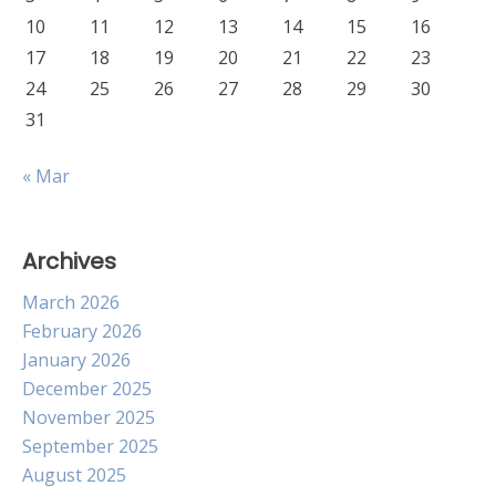
10
11
12
13
14
15
16
17
18
19
20
21
22
23
24
25
26
27
28
29
30
31
« Mar
Archives
March 2026
February 2026
January 2026
December 2025
November 2025
September 2025
August 2025