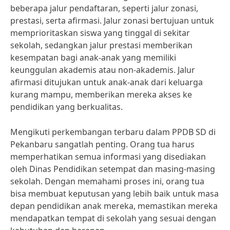
beberapa jalur pendaftaran, seperti jalur zonasi,
prestasi, serta afirmasi. Jalur zonasi bertujuan untuk
memprioritaskan siswa yang tinggal di sekitar
sekolah, sedangkan jalur prestasi memberikan
kesempatan bagi anak-anak yang memiliki
keunggulan akademis atau non-akademis. Jalur
afirmasi ditujukan untuk anak-anak dari keluarga
kurang mampu, memberikan mereka akses ke
pendidikan yang berkualitas.
Mengikuti perkembangan terbaru dalam PPDB SD di
Pekanbaru sangatlah penting. Orang tua harus
memperhatikan semua informasi yang disediakan
oleh Dinas Pendidikan setempat dan masing-masing
sekolah. Dengan memahami proses ini, orang tua
bisa membuat keputusan yang lebih baik untuk masa
depan pendidikan anak mereka, memastikan mereka
mendapatkan tempat di sekolah yang sesuai dengan