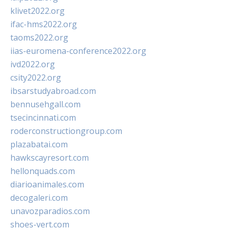
klivet2022.org
ifac-hms2022.org
taoms2022.org
iias-euromena-conference2022.org
ivd2022.org
csity2022.org
ibsarstudyabroad.com
bennusehgall.com
tsecincinnati.com
roderconstructiongroup.com
plazabatai.com
hawkscayresort.com
hellonquads.com
diarioanimales.com
decogaleri.com
unavozparadios.com
shoes-vert.com