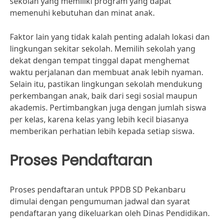
sekolah yang memiliki program yang dapat
memenuhi kebutuhan dan minat anak.
Faktor lain yang tidak kalah penting adalah lokasi dan
lingkungan sekitar sekolah. Memilih sekolah yang
dekat dengan tempat tinggal dapat menghemat
waktu perjalanan dan membuat anak lebih nyaman.
Selain itu, pastikan lingkungan sekolah mendukung
perkembangan anak, baik dari segi sosial maupun
akademis. Pertimbangkan juga dengan jumlah siswa
per kelas, karena kelas yang lebih kecil biasanya
memberikan perhatian lebih kepada setiap siswa.
Proses Pendaftaran
Proses pendaftaran untuk PPDB SD Pekanbaru
dimulai dengan pengumuman jadwal dan syarat
pendaftaran yang dikeluarkan oleh Dinas Pendidikan.