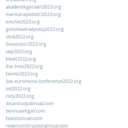
akademikgeriatri2023.org
marmarapediatri2023.org
emchie2023.org
girisimselradyoloji2022.org
utcd2022.org
biosensor2022.org
ialp2022.org
klivet2022.org
ifac-hms2022.org
taoms2022.org
iias-euromena-conference2022.org
ivd2022.org
csity2022.org
ibsarstudyabroad.com
bennusehgall.com
tsecincinnati.com
roderconstructiongroup.com