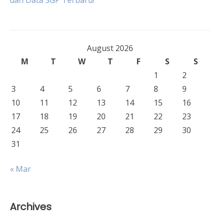
dan Data SGP Terbaru!
navigation
August 2026
M
T
W
T
F
S
S
1
2
3
4
5
6
7
8
9
10
11
12
13
14
15
16
17
18
19
20
21
22
23
24
25
26
27
28
29
30
31
« Mar
Archives