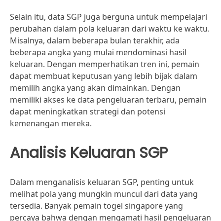
Selain itu, data SGP juga berguna untuk mempelajari
perubahan dalam pola keluaran dari waktu ke waktu.
Misalnya, dalam beberapa bulan terakhir, ada
beberapa angka yang mulai mendominasi hasil
keluaran. Dengan memperhatikan tren ini, pemain
dapat membuat keputusan yang lebih bijak dalam
memilih angka yang akan dimainkan. Dengan
memiliki akses ke data pengeluaran terbaru, pemain
dapat meningkatkan strategi dan potensi
kemenangan mereka.
Analisis Keluaran SGP
Dalam menganalisis keluaran SGP, penting untuk
melihat pola yang mungkin muncul dari data yang
tersedia. Banyak pemain togel singapore yang
percaya bahwa dengan mengamati hasil pengeluaran