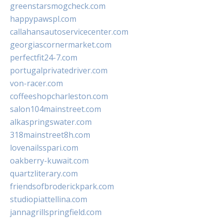
greenstarsmogcheck.com
happypawspl.com
callahansautoservicecenter.com
georgiascornermarket.com
perfectfit24-7.com
portugalprivatedriver.com
von-racer.com
coffeeshopcharleston.com
salon104mainstreet.com
alkaspringswater.com
318mainstreet8h.com
lovenailsspari.com
oakberry-kuwait.com
quartzliterary.com
friendsofbroderickpark.com
studiopiattellina.com
jannagrillspringfield.com