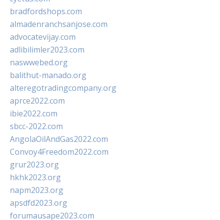
bradfordshops.com
almadenranchsanjose.com
advocatevijay.com
adlibilimler2023.com
naswwebed.org
balithut-manado.org
alteregotradingcompany.org
aprce2022.com
ibie2022.com
sbcc-2022.com
AngolaOilAndGas2022.com
Convoy4Freedom2022.com
grur2023.org
hkhk2023.org
napm2023.org
apsdfd2023.org
forumausape2023.com