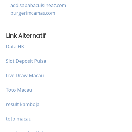
addisababacuisineaz.com
burgerimcamas.com
Link Alternatif
Data HK
Slot Deposit Pulsa
Live Draw Macau
Toto Macau
result kamboja
toto macau