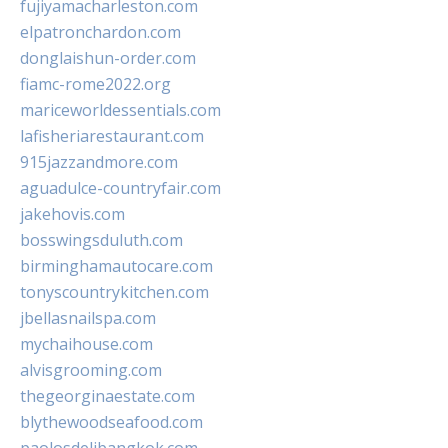
fujiyamacharleston.com
elpatronchardon.com
donglaishun-order.com
fiamc-rome2022.org
mariceworldessentials.com
lafisheriarestaurant.com
915jazzandmore.com
aguadulce-countryfair.com
jakehovis.com
bosswingsduluth.com
birminghamautocare.com
tonyscountrykitchen.com
jbellasnailspa.com
mychaihouse.com
alvisgrooming.com
thegeorginaestate.com
blythewoodseafood.com