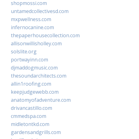
shopmossi.com
untamedcollectivesd.com
mxpwellness.com
infernocanine.com
thepaperhousecollection.com
allisonwillisholley.com
solslite.org
portwayinn.com
djmaddogmusic.com
thesoundarchitects.com
allin1roofing.com
keepjudgewebb.com
anatomyofadventure.com
drivancastillo.com
cmmedspa.com
midletontkd.com
gardensandgrills.com