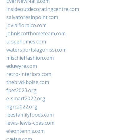
EverNewNails.com
insideoutdecoratingcentre.com
salvatoresinpoint.com
jovialfloralco.com
johnlscotthometeam.com
u-seehomes.com
watersportslagonissi.com
mischieffashion.com
eduwyre.com
retro-interiors.com
theblvd-boise.com
fpet2023.org
e-smart2022.org
ngrc2022.org
leesfamilyfoods.com
lewis-lewis-cpas.com
eleontennis.com
cyetus.com