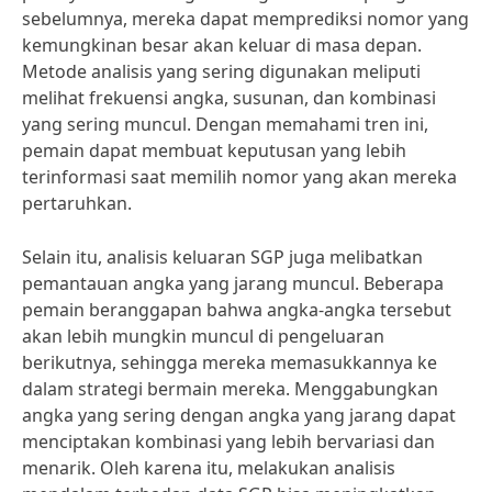
sebelumnya, mereka dapat memprediksi nomor yang
kemungkinan besar akan keluar di masa depan.
Metode analisis yang sering digunakan meliputi
melihat frekuensi angka, susunan, dan kombinasi
yang sering muncul. Dengan memahami tren ini,
pemain dapat membuat keputusan yang lebih
terinformasi saat memilih nomor yang akan mereka
pertaruhkan.
Selain itu, analisis keluaran SGP juga melibatkan
pemantauan angka yang jarang muncul. Beberapa
pemain beranggapan bahwa angka-angka tersebut
akan lebih mungkin muncul di pengeluaran
berikutnya, sehingga mereka memasukkannya ke
dalam strategi bermain mereka. Menggabungkan
angka yang sering dengan angka yang jarang dapat
menciptakan kombinasi yang lebih bervariasi dan
menarik. Oleh karena itu, melakukan analisis