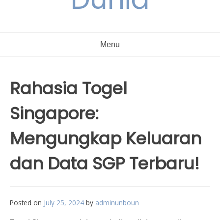
Menu
Rahasia Togel
Singapore:
Mengungkap Keluaran
dan Data SGP Terbaru!
Posted on
July 25, 2024
by
adminunboun