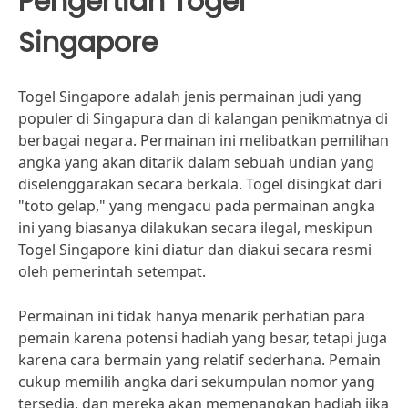
Pengertian Togel
Singapore
Togel Singapore adalah jenis permainan judi yang
populer di Singapura dan di kalangan penikmatnya di
berbagai negara. Permainan ini melibatkan pemilihan
angka yang akan ditarik dalam sebuah undian yang
diselenggarakan secara berkala. Togel disingkat dari
"toto gelap," yang mengacu pada permainan angka
ini yang biasanya dilakukan secara ilegal, meskipun
Togel Singapore kini diatur dan diakui secara resmi
oleh pemerintah setempat.
Permainan ini tidak hanya menarik perhatian para
pemain karena potensi hadiah yang besar, tetapi juga
karena cara bermain yang relatif sederhana. Pemain
cukup memilih angka dari sekumpulan nomor yang
tersedia, dan mereka akan memenangkan hadiah jika