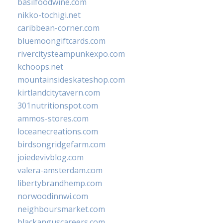
basilfoodwine.com
nikko-tochigi.net
caribbean-corner.com
bluemoongiftcards.com
rivercitysteampunkexpo.com
kchoops.net
mountainsideskateshop.com
kirtlandcitytavern.com
301nutritionspot.com
ammos-stores.com
loceanecreations.com
birdsongridgefarm.com
joiedevivblog.com
valera-amsterdam.com
libertybrandhemp.com
norwoodinnwi.com
neighboursmarket.com
blackanguscareers.com