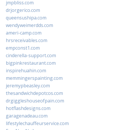
jmpbliss.com
drjorgerico.com
queensushipa.com
wendyweimerdds.com
ameri-camp.com
hrsreceivables.com
empconst1.com
cinderella-support.com
bigpinkrestaurant.com
inspirehuahin.com
memmingerspainting.com
jeremypbeasley.com
thesandwichdepotcos.com
drgiggleshouseofpain.com
hotflashdesigns.com
garagenadeau.com
lifestylechauffeurservice.com