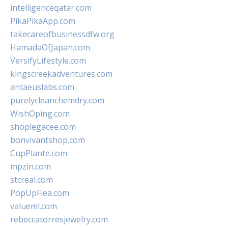
intelligenceqatar.com
PikaPikaApp.com
takecareofbusinessdfw.org
HamadaOfJapan.com
VersifyLifestyle.com
kingscreekadventures.com
antaeuslabs.com
purelycleanchemdry.com
WishOping.com
shoplegacee.com
bonvivantshop.com
CupPlante.com
mpzin.com
stcreal.com
PopUpFlea.com
valueml.com
rebeccatorresjewelry.com