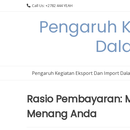
Skip
Call Us: +2782 444 YEAH
to
content
Pengaruh K
Dal
Pengaruh Kegiatan Eksport Dan Import Dal
Rasio Pembayaran: 
Menang Anda