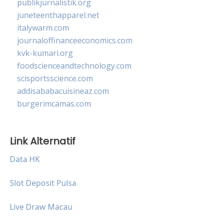
publikjurnalistik.org
juneteenthapparel.net
italywarm.com
journaloffinanceeconomics.com
kvk-kumari.org
foodscienceandtechnology.com
scisportsscience.com
addisababacuisineaz.com
burgerimcamas.com
Link Alternatif
Data HK
Slot Deposit Pulsa
Live Draw Macau