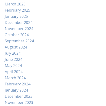
March 2025
February 2025
January 2025
December 2024
November 2024
October 2024
September 2024
August 2024
July 2024
June 2024
May 2024
April 2024
March 2024
February 2024
January 2024
December 2023
November 2023