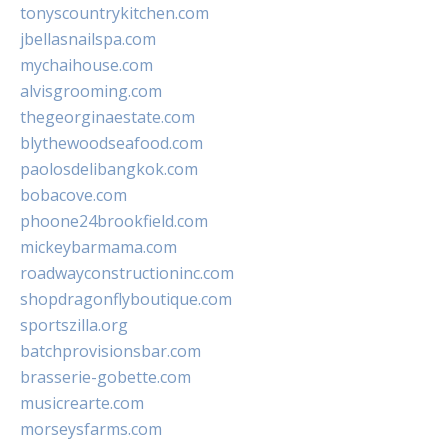
tonyscountrykitchen.com
jbellasnailspa.com
mychaihouse.com
alvisgrooming.com
thegeorginaestate.com
blythewoodseafood.com
paolosdelibangkok.com
bobacove.com
phoone24brookfield.com
mickeybarmama.com
roadwayconstructioninc.com
shopdragonflyboutique.com
sportszilla.org
batchprovisionsbar.com
brasserie-gobette.com
musicrearte.com
morseysfarms.com