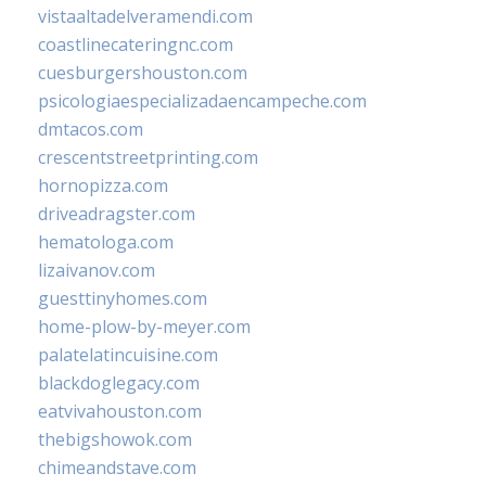
vistaaltadelveramendi.com
coastlinecateringnc.com
cuesburgershouston.com
psicologiaespecializadaencampeche.com
dmtacos.com
crescentstreetprinting.com
hornopizza.com
driveadragster.com
hematologa.com
lizaivanov.com
guesttinyhomes.com
home-plow-by-meyer.com
palatelatincuisine.com
blackdoglegacy.com
eatvivahouston.com
thebigshowok.com
chimeandstave.com