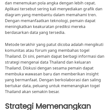
dan menemukan pola angka dengan lebih cepat.
Aplikasi tersebut sering kali menyediakan grafik dan
diagram yang membantu dalam memahami tren.
Dengan memanfaatkan teknologi, pemain dapat
meningkatkan keakuratan prediksi mereka
berdasarkan data yang tersedia.
Metode terakhir yang patut dicoba adalah mengikuti
komunitas atau forum yang membahas togel
Thailand. Di sini, pemain dapat berbagi informasi dan
strategi mengenai data Thailand dan keluaran
Thailand. Diskusi dengan sesama pemain dapat
membuka wawasan baru dan memberikan insight
yang bermanfaat. Dengan berkolaborasi dan saling
bertukar data, peluang untuk memenangkan togel
Thailand akan semakin besar.
Strategi Memenangkan