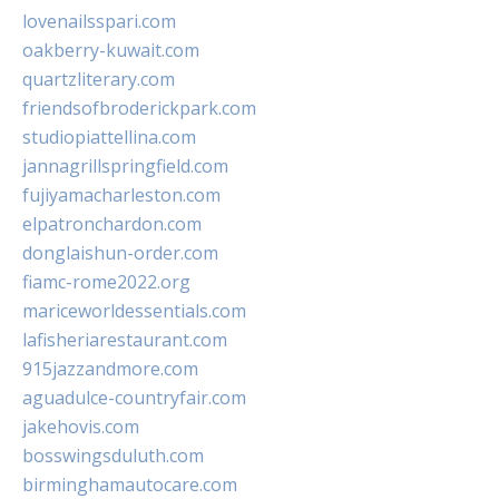
lovenailsspari.com
oakberry-kuwait.com
quartzliterary.com
friendsofbroderickpark.com
studiopiattellina.com
jannagrillspringfield.com
fujiyamacharleston.com
elpatronchardon.com
donglaishun-order.com
fiamc-rome2022.org
mariceworldessentials.com
lafisheriarestaurant.com
915jazzandmore.com
aguadulce-countryfair.com
jakehovis.com
bosswingsduluth.com
birminghamautocare.com