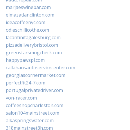
marjaeswinebar.com
elmazatlanclinton.com
ideacoffeenyc.com
odieschillicothe.com
lacantinitagalesburg.com
pizzadeliverybristol.com
greenstarsmogcheck.com
happypawspl.com
callahansautoservicecenter.com
georgiascornermarket.com
perfectfit24-7.com
portugalprivatedriver.com
von-racer.com
coffeeshopcharleston.com
salon104mainstreet.com
alkaspringswater.com
318mainstreet8h.com