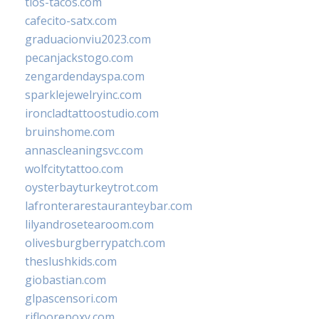
tios-tacos.com
cafecito-satx.com
graduacionviu2023.com
pecanjackstogo.com
zengardendayspa.com
sparklejewelryinc.com
ironcladtattoostudio.com
bruinshome.com
annascleaningsvc.com
wolfcitytattoo.com
oysterbayturkeytrot.com
lafronterarestauranteybar.com
lilyandrosetearoom.com
olivesburgberrypatch.com
theslushkids.com
giobastian.com
glpascensori.com
rifloorepoxy.com