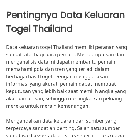
Pentingnya Data Keluaran
Togel Thailand
Data keluaran togel Thailand memiliki peranan yang
sangat vital bagi para pemain. Mengumpulkan dan
menganalisis data ini dapat membantu pemain
memahami pola dan tren yang terjadi dalam
berbagai hasil togel. Dengan menggunakan
informasi yang akurat, pemain dapat membuat
keputusan yang lebih baik saat memilih angka yang
akan dimainkan, sehingga meningkatkan peluang
mereka untuk meraih kemenangan.
Mengandalkan data keluaran dari sumber yang
terpercaya sangatlah penting. Salah satu sumber
yang bisa diakses adalah situs seperti https://pawa-