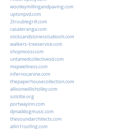
woolleymillingandpaving.com
uptonpvd.com
2troublegrill.com
casateranga.com
sticksandstonesstudiooh.com
walkers-treeservice.com
shopmossi.com
untamedcollectivesd.com
mxpwellness.com
infernocanine.com
thepaperhousecollection.com
allisonwillisholley.com
solslite.org
portwayinn.com
djmaddogmusic.com
thesoundarchitects.com
allin1roofing.com