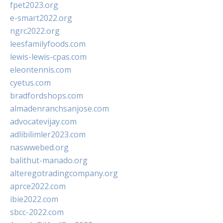
fpet2023.org
e-smart2022.org
ngrc2022.org
leesfamilyfoods.com
lewis-lewis-cpas.com
eleontennis.com
cyetus.com
bradfordshops.com
almadenranchsanjose.com
advocatevijay.com
adlibilimler2023.com
naswwebed.org
balithut-manado.org
alteregotradingcompany.org
aprce2022.com
ibie2022.com
sbcc-2022.com