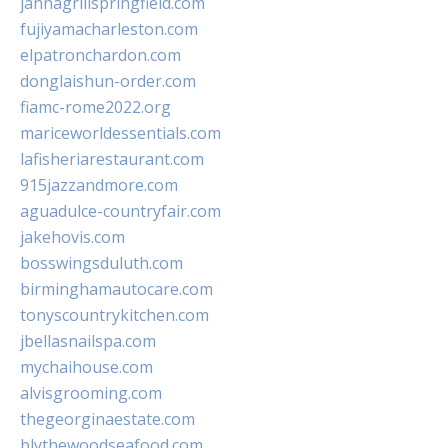
jannagrillspringfield.com
fujiyamacharleston.com
elpatronchardon.com
donglaishun-order.com
fiamc-rome2022.org
mariceworldessentials.com
lafisheriarestaurant.com
915jazzandmore.com
aguadulce-countryfair.com
jakehovis.com
bosswingsduluth.com
birminghamautocare.com
tonyscountrykitchen.com
jbellasnailspa.com
mychaihouse.com
alvisgrooming.com
thegeorginaestate.com
blythewoodseafood.com