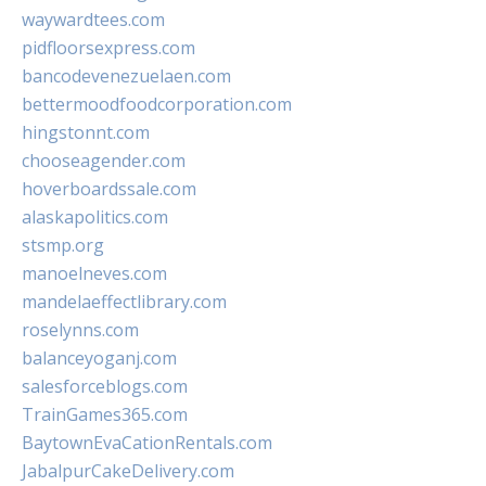
waywardtees.com
pidfloorsexpress.com
bancodevenezuelaen.com
bettermoodfoodcorporation.com
hingstonnt.com
chooseagender.com
hoverboardssale.com
alaskapolitics.com
stsmp.org
manoelneves.com
mandelaeffectlibrary.com
roselynns.com
balanceyoganj.com
salesforceblogs.com
TrainGames365.com
BaytownEvaCationRentals.com
JabalpurCakeDelivery.com