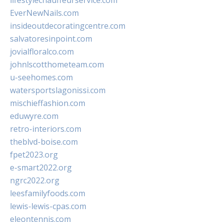
lifestylechauffeurservice.com
EverNewNails.com
insideoutdecoratingcentre.com
salvatoresinpoint.com
jovialfloralco.com
johnlscotthometeam.com
u-seehomes.com
watersportslagonissi.com
mischieffashion.com
eduwyre.com
retro-interiors.com
theblvd-boise.com
fpet2023.org
e-smart2022.org
ngrc2022.org
leesfamilyfoods.com
lewis-lewis-cpas.com
eleontennis.com