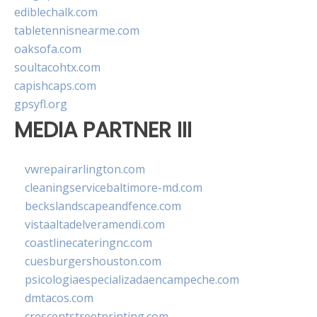
ediblechalk.com
tabletennisnearme.com
oaksofa.com
soultacohtx.com
capishcaps.com
gpsyfl.org
MEDIA PARTNER III
vwrepairarlington.com
cleaningservicebaltimore-md.com
beckslandscapeandfence.com
vistaaltadelveramendi.com
coastlinecateringnc.com
cuesburgershouston.com
psicologiaespecializadaencampeche.com
dmtacos.com
crescentstreetprinting.com