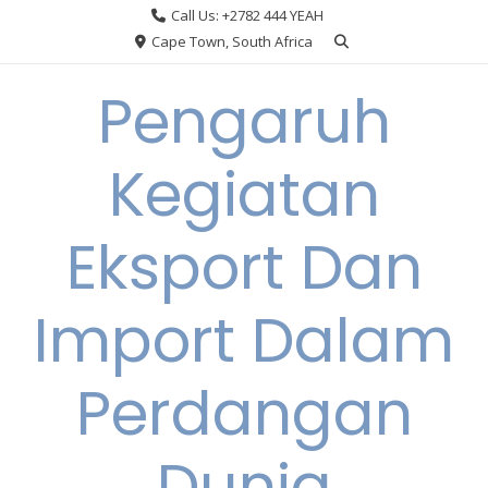
Skip
Call Us: +2782 444 YEAH
to
Cape Town, South Africa
content
Pengaruh
Kegiatan
Eksport Dan
Import Dalam
Perdangan
Dunia