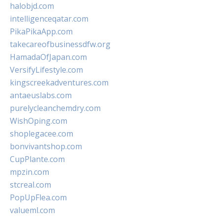
halobjd.com
intelligenceqatar.com
PikaPikaApp.com
takecareofbusinessdfw.org
HamadaOfJapan.com
VersifyLifestyle.com
kingscreekadventures.com
antaeuslabs.com
purelycleanchemdry.com
WishOping.com
shoplegacee.com
bonvivantshop.com
CupPlante.com
mpzin.com
stcreal.com
PopUpFlea.com
valueml.com