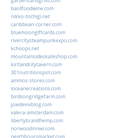
gardensandgrills.com
basilfoodwine.com
nikko-tochigi.net
caribbean-corner.com
bluemoongiftcards.com
rivercitysteampunkexpo.com
kchoops.net
mountainsideskateshop.com
kirtlandcitytavern.com
301nutritionspot.com
ammos-stores.com
loceanecreations.com
birdsongridgefarm.com
joiedevivblog.com
valera-amsterdam.com
libertybrandhemp.com
norwoodinnwi.com
neighboursmarket.com