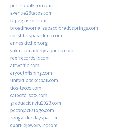
petshopallston.com
avenue26tacos.com
topgglasses.com
broadmoornailsspacoloradosprings.com
missblackpasadena.com
anneskitchen.org
valenciamarketytaqueria.com
reefrecordsllc.com
alawaffle.com
aryouthfishing.com
united-basketball.com
tios-tacos.com
cafecito-satx.com
graduacionviu2023.com
pecanjackstogo.com
zengardendayspa.com
sparklejewelryinc.com