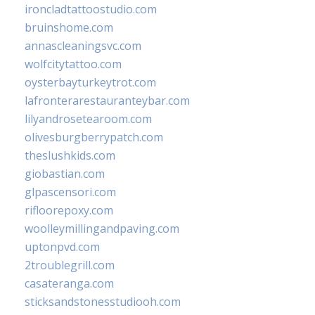
ironcladtattoostudio.com
bruinshome.com
annascleaningsvc.com
wolfcitytattoo.com
oysterbayturkeytrot.com
lafronterarestauranteybar.com
lilyandrosetearoom.com
olivesburgberrypatch.com
theslushkids.com
giobastian.com
glpascensori.com
rifloorepoxy.com
woolleymillingandpaving.com
uptonpvd.com
2troublegrill.com
casateranga.com
sticksandstonesstudiooh.com