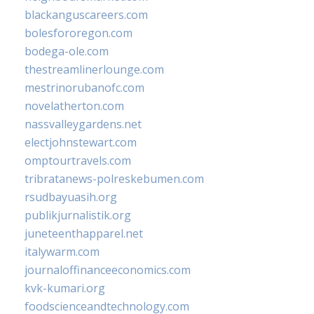
blackanguscareers.com
bolesfororegon.com
bodega-ole.com
thestreamlinerlounge.com
mestrinorubanofc.com
novelatherton.com
nassvalleygardens.net
electjohnstewart.com
omptourtravels.com
tribratanews-polreskebumen.com
rsudbayuasih.org
publikjurnalistik.org
juneteenthapparel.net
italywarm.com
journaloffinanceeconomics.com
kvk-kumari.org
foodscienceandtechnology.com