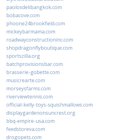
paolosdelibangkok.com
bobacove.com
phoone24brookfield.com
mickeybarmama.com
roadwayconstructioninc.com
shopdragonflyboutique.com
sportszilla.org
batchprovisionsbar.com
brasserie-gobette.com
musicrearte.com
morseysfarms.com
riverviewtennis.com
official-kelly-toys-squishmallows.com
displaygardenonsuncrest.org
bbq-empire-usa.com
feedstoreva.com
drogopets.com