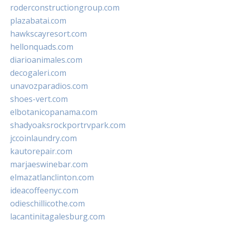
roderconstructiongroup.com
plazabatai.com
hawkscayresort.com
hellonquads.com
diarioanimales.com
decogaleri.com
unavozparadios.com
shoes-vert.com
elbotanicopanama.com
shadyoaksrockportrvpark.com
jccoinlaundry.com
kautorepair.com
marjaeswinebar.com
elmazatlanclinton.com
ideacoffeenyc.com
odieschillicothe.com
lacantinitagalesburg.com