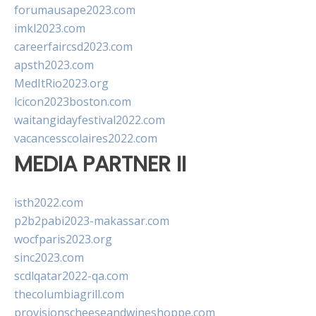
forumausape2023.com
imkl2023.com
careerfaircsd2023.com
apsth2023.com
MedItRio2023.org
lcicon2023boston.com
waitangidayfestival2022.com
vacancesscolaires2022.com
MEDIA PARTNER II
isth2022.com
p2b2pabi2023-makassar.com
wocfparis2023.org
sinc2023.com
scdlqatar2022-qa.com
thecolumbiagrill.com
provisionscheeseandwineshoppe.com