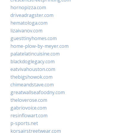
hornopizza.com
driveadragster.com
hematologa.com
lizaivanov.com
guesttinyhomes.com
home-plow-by-meyer.com
palatelatincuisine.com
blackdoglegacy.com
eatvivahouston.com
thebigshowok.com
chimeandstave.com
greatwallseafoodny.com
theloverose.com
gabriovoice.com
resinflowart.com
p-sports.net
korsairstreetwear.com