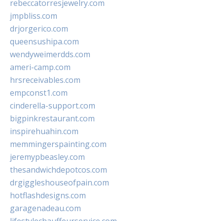
rebeccatorresjewelry.com
jmpbliss.com
drjorgerico.com
queensushipa.com
wendyweimerdds.com
ameri-camp.com
hrsreceivables.com
empconst1.com
cinderella-support.com
bigpinkrestaurant.com
inspirehuahin.com
memmingerspainting.com
jeremypbeasley.com
thesandwichdepotcos.com
drgiggleshouseofpain.com
hotflashdesigns.com
garagenadeau.com