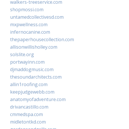
walkers-treeservice.com
shopmossi.com
untamedcollectivesd.com
mxpwellness.com
infernocanine.com
thepaperhousecollection.com
allisonwillisholley.com
solslite.org
portwayinn.com
djmaddogmusic.com
thesoundarchitects.com
allin1roofing.com
keepjudgewebb.com
anatomyofadventure.com
drivancastillo.com
cmmedspa.com
midletontkd.com