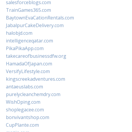
salesforceblogs.com
TrainGames365.com
BaytownEvaCationRentals.com
JabalpurCakeDelivery.com
halobjd.com
intelligenceqatar.com
PikaPikaApp.com
takecareofbusinessdfw.org
HamadaOfJapan.com
VersifyLifestyle.com
kingscreekadventures.com
antaeuslabs.com
purelycleanchemdry.com
WishOping.com
shoplegacee.com
bonvivantshop.com
CupPlante.com