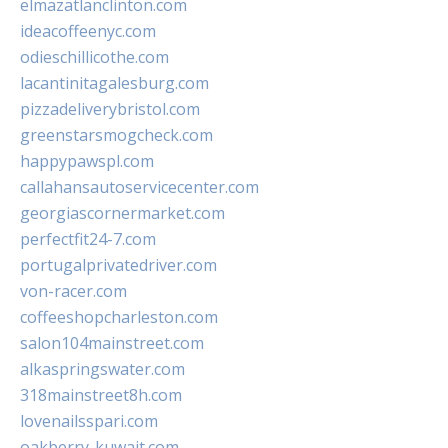
elmazatlanclinton.com
ideacoffeenyc.com
odieschillicothe.com
lacantinitagalesburg.com
pizzadeliverybristol.com
greenstarsmogcheck.com
happypawspl.com
callahansautoservicecenter.com
georgiascornermarket.com
perfectfit24-7.com
portugalprivatedriver.com
von-racer.com
coffeeshopcharleston.com
salon104mainstreet.com
alkaspringswater.com
318mainstreet8h.com
lovenailsspari.com
oakberry-kuwait.com