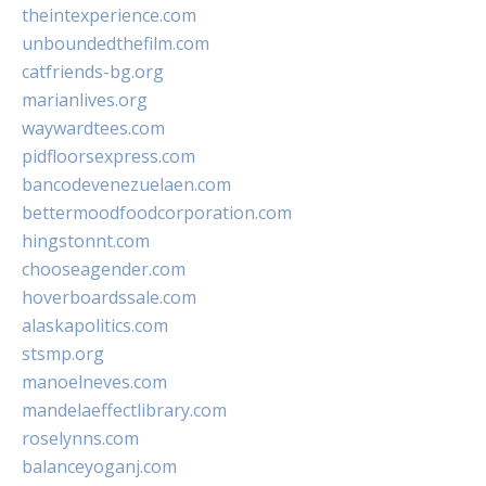
theintexperience.com
unboundedthefilm.com
catfriends-bg.org
marianlives.org
waywardtees.com
pidfloorsexpress.com
bancodevenezuelaen.com
bettermoodfoodcorporation.com
hingstonnt.com
chooseagender.com
hoverboardssale.com
alaskapolitics.com
stsmp.org
manoelneves.com
mandelaeffectlibrary.com
roselynns.com
balanceyoganj.com