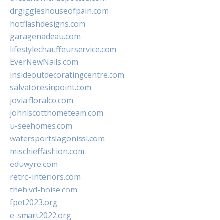
drgiggleshouseofpain.com
hotflashdesigns.com
garagenadeau.com
lifestylechauffeurservice.com
EverNewNails.com
insideoutdecoratingcentre.com
salvatoresinpoint.com
jovialfloralco.com
johnlscotthometeam.com
u-seehomes.com
watersportslagonissi.com
mischieffashion.com
eduwyre.com
retro-interiors.com
theblvd-boise.com
fpet2023.org
e-smart2022.org