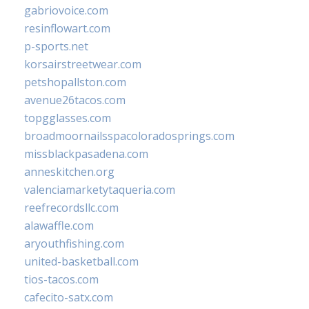
gabriovoice.com
resinflowart.com
p-sports.net
korsairstreetwear.com
petshopallston.com
avenue26tacos.com
topgglasses.com
broadmoornailsspacoloradosprings.com
missblackpasadena.com
anneskitchen.org
valenciamarketytaqueria.com
reefrecordsllc.com
alawaffle.com
aryouthfishing.com
united-basketball.com
tios-tacos.com
cafecito-satx.com