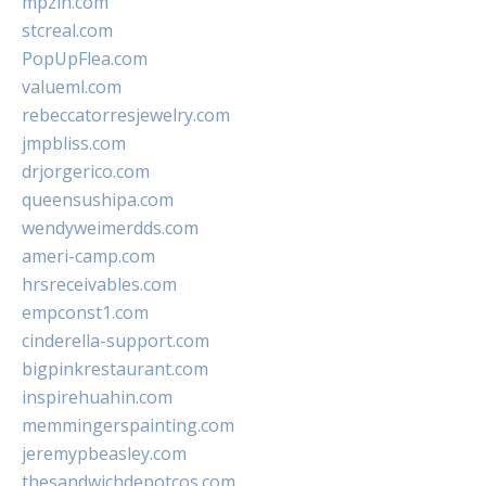
mpzin.com
stcreal.com
PopUpFlea.com
valueml.com
rebeccatorresjewelry.com
jmpbliss.com
drjorgerico.com
queensushipa.com
wendyweimerdds.com
ameri-camp.com
hrsreceivables.com
empconst1.com
cinderella-support.com
bigpinkrestaurant.com
inspirehuahin.com
memmingerspainting.com
jeremypbeasley.com
thesandwichdepotcos.com