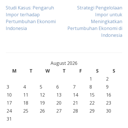
Post
Studi Kasus: Pengaruh
Strategi Pengelolaan
Impor terhadap
Impor untuk
Pertumbuhan Ekonomi
Meningkatkan
navigation
Indonesia
Pertumbuhan Ekonomi di
Indonesia
August 2026
M
T
W
T
F
S
S
1
2
3
4
5
6
7
8
9
10
11
12
13
14
15
16
17
18
19
20
21
22
23
24
25
26
27
28
29
30
31