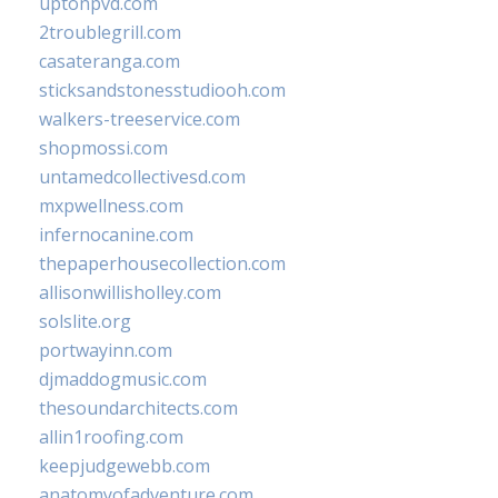
uptonpvd.com
2troublegrill.com
casateranga.com
sticksandstonesstudiooh.com
walkers-treeservice.com
shopmossi.com
untamedcollectivesd.com
mxpwellness.com
infernocanine.com
thepaperhousecollection.com
allisonwillisholley.com
solslite.org
portwayinn.com
djmaddogmusic.com
thesoundarchitects.com
allin1roofing.com
keepjudgewebb.com
anatomyofadventure.com