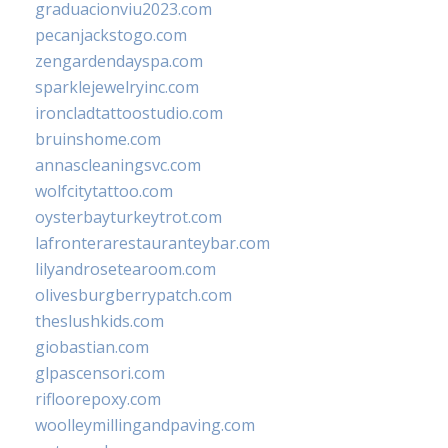
graduacionviu2023.com
pecanjackstogo.com
zengardendayspa.com
sparklejewelryinc.com
ironcladtattoostudio.com
bruinshome.com
annascleaningsvc.com
wolfcitytattoo.com
oysterbayturkeytrot.com
lafronterarestauranteybar.com
lilyandrosetearoom.com
olivesburgberrypatch.com
theslushkids.com
giobastian.com
glpascensori.com
rifloorepoxy.com
woolleymillingandpaving.com