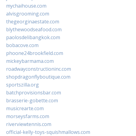
mychaihouse.com
alvisgrooming.com
thegeorginaestate.com
blythewoodseafood.com
paolosdelibangkok.com
bobacove.com
phoone24brookfield.com
mickeybarmama.com
roadwayconstructioninc.com
shopdragonflyboutique.com
sportszilla.org
batchprovisionsbar.com
brasserie-gobette.com
musicrearte.com
morseysfarms.com
riverviewtennis.com
official-kelly-toys-squishmallows.com