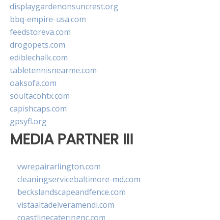
displaygardenonsuncrest.org
bbq-empire-usa.com
feedstoreva.com
drogopets.com
ediblechalk.com
tabletennisnearme.com
oaksofa.com
soultacohtx.com
capishcaps.com
gpsyfl.org
MEDIA PARTNER III
vwrepairarlington.com
cleaningservicebaltimore-md.com
beckslandscapeandfence.com
vistaaltadelveramendi.com
coastlinecateringnc.com