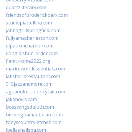
quartzliterary.com
friendsofbroderickpark.com
studiopiattellina.com
jannagrillspringfield.com
fujiyamacharleston.com
elpatronchardon.com
donglaishun-order.com
fiamc-rome2022.org
mariceworldessentials.com
lafisheriarestaurant.com
915jazzandmore.com
aguadulce-countryfair.com
jakehovis.com
bosswingsduluth.com
birminghamautocare.com
tonyscountrykitchen.com
jbellasnailspa.com