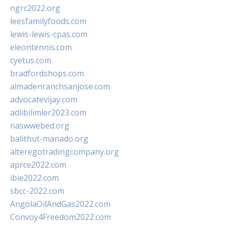
ngrc2022.org
leesfamilyfoods.com
lewis-lewis-cpas.com
eleontennis.com
cyetus.com
bradfordshops.com
almadenranchsanjose.com
advocatevijay.com
adlibilimler2023.com
naswwebed.org
balithut-manado.org
alteregotradingcompany.org
aprce2022.com
ibie2022.com
sbcc-2022.com
AngolaOilAndGas2022.com
Convoy4Freedom2022.com