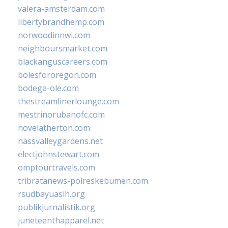
valera-amsterdam.com
libertybrandhemp.com
norwoodinnwi.com
neighboursmarket.com
blackanguscareers.com
bolesfororegon.com
bodega-ole.com
thestreamlinerlounge.com
mestrinorubanofc.com
novelatherton.com
nassvalleygardens.net
electjohnstewart.com
omptourtravels.com
tribratanews-polreskebumen.com
rsudbayuasih.org
publikjurnalistik.org
juneteenthapparel.net