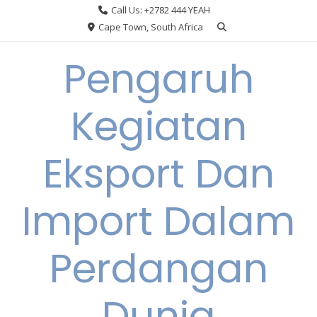
Skip
Call Us: +2782 444 YEAH
to
Cape Town, South Africa
content
Pengaruh
Kegiatan
Eksport Dan
Import Dalam
Perdangan
Dunia