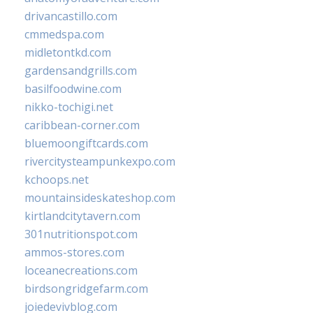
drivancastillo.com
cmmedspa.com
midletontkd.com
gardensandgrills.com
basilfoodwine.com
nikko-tochigi.net
caribbean-corner.com
bluemoongiftcards.com
rivercitysteampunkexpo.com
kchoops.net
mountainsideskateshop.com
kirtlandcitytavern.com
301nutritionspot.com
ammos-stores.com
loceanecreations.com
birdsongridgefarm.com
joiedevivblog.com