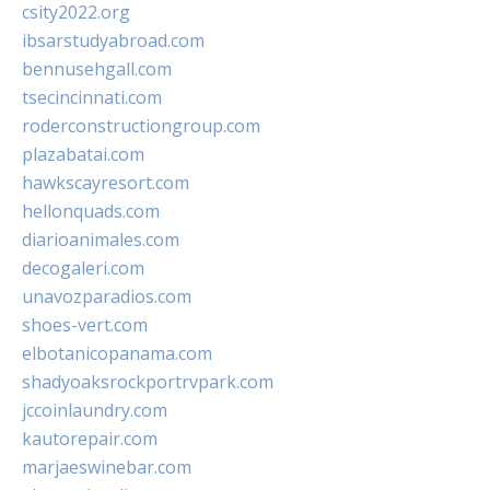
csity2022.org
ibsarstudyabroad.com
bennusehgall.com
tsecincinnati.com
roderconstructiongroup.com
plazabatai.com
hawkscayresort.com
hellonquads.com
diarioanimales.com
decogaleri.com
unavozparadios.com
shoes-vert.com
elbotanicopanama.com
shadyoaksrockportrvpark.com
jccoinlaundry.com
kautorepair.com
marjaeswinebar.com