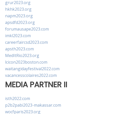
grur2023.org
hkhk2023.org
napm2023.org
apsdfd2023.org
forumausape2023.com
imkl2023.com
careerfaircsd2023.com
apsth2023.com
MedItRio2023.org
lcicon2023boston.com
waitangidayfestival2022.com
vacancesscolaires2022.com
MEDIA PARTNER II
isth2022.com
p2b2pabi2023-makassar.com
wocfparis2023.org