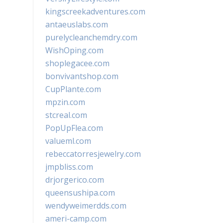
kingscreekadventures.com
antaeuslabs.com
purelycleanchemdry.com
WishOping.com
shoplegacee.com
bonvivantshop.com
CupPlante.com
mpzin.com
stcreal.com
PopUpFlea.com
valueml.com
rebeccatorresjewelry.com
jmpbliss.com
drjorgerico.com
queensushipa.com
wendyweimerdds.com
ameri-camp.com