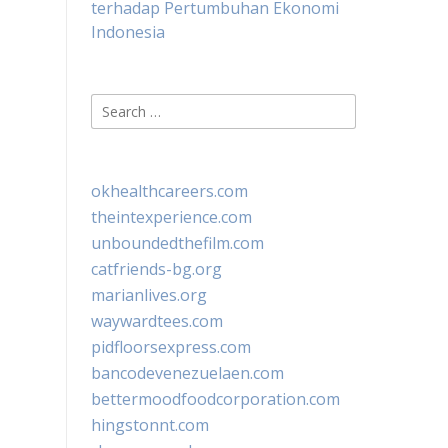
terhadap Pertumbuhan Ekonomi
Indonesia
Search
for:
okhealthcareers.com
theintexperience.com
unboundedthefilm.com
catfriends-bg.org
marianlives.org
waywardtees.com
pidfloorsexpress.com
bancodevenezuelaen.com
bettermoodfoodcorporation.com
hingstonnt.com