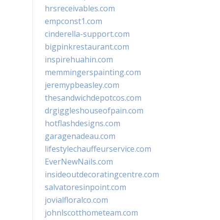
hrsreceivables.com
empconst1.com
cinderella-support.com
bigpinkrestaurant.com
inspirehuahin.com
memmingerspainting.com
jeremypbeasley.com
thesandwichdepotcos.com
drgiggleshouseofpain.com
hotflashdesigns.com
garagenadeau.com
lifestylechauffeurservice.com
EverNewNails.com
insideoutdecoratingcentre.com
salvatoresinpoint.com
jovialfloralco.com
johnlscotthometeam.com