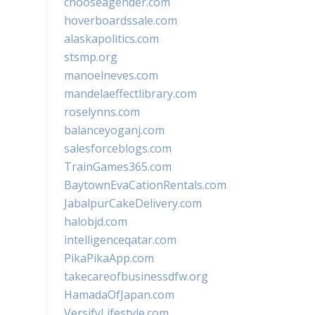
chooseagender.com
hoverboardssale.com
alaskapolitics.com
stsmp.org
manoelneves.com
mandelaeffectlibrary.com
roselynns.com
balanceyoganj.com
salesforceblogs.com
TrainGames365.com
BaytownEvaCationRentals.com
JabalpurCakeDelivery.com
halobjd.com
intelligenceqatar.com
PikaPikaApp.com
takecareofbusinessdfw.org
HamadaOfJapan.com
VersifyLifestyle.com