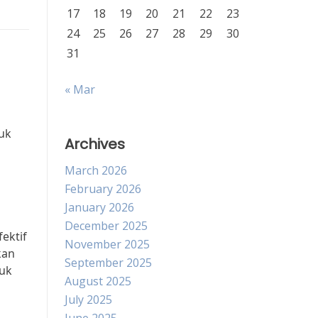
17
18
19
20
21
22
23
24
25
26
27
28
29
30
31
« Mar
uk
Archives
March 2026
February 2026
January 2026
December 2025
ektif
November 2025
kan
September 2025
duk
August 2025
July 2025