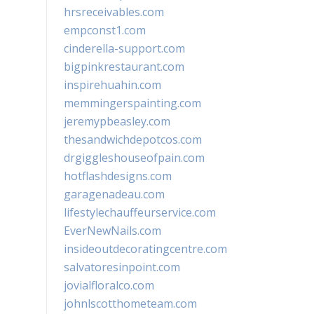
hrsreceivables.com
empconst1.com
cinderella-support.com
bigpinkrestaurant.com
inspirehuahin.com
memmingerspainting.com
jeremypbeasley.com
thesandwichdepotcos.com
drgiggleshouseofpain.com
hotflashdesigns.com
garagenadeau.com
lifestylechauffeurservice.com
EverNewNails.com
insideoutdecoratingcentre.com
salvatoresinpoint.com
jovialfloralco.com
johnlscotthometeam.com