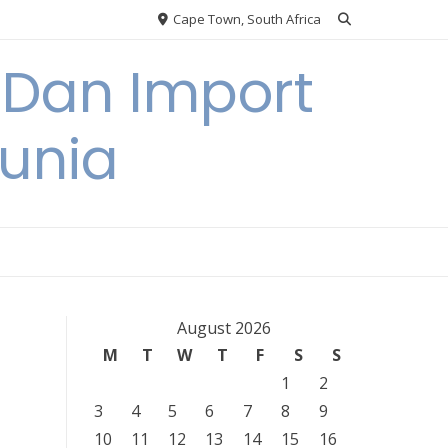
Cape Town, South Africa
 Dan Import
unia
August 2026
M
T
W
T
F
S
S
1
2
3
4
5
6
7
8
9
10
11
12
13
14
15
16