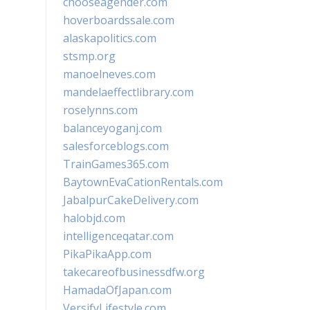
chooseagender.com
hoverboardssale.com
alaskapolitics.com
stsmp.org
manoelneves.com
mandelaeffectlibrary.com
roselynns.com
balanceyoganj.com
salesforceblogs.com
TrainGames365.com
BaytownEvaCationRentals.com
JabalpurCakeDelivery.com
halobjd.com
intelligenceqatar.com
PikaPikaApp.com
takecareofbusinessdfw.org
HamadaOfJapan.com
VersifyLifestyle.com