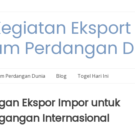
egiatan Eksport
am Perdangan D
am Perdangan Dunia
Blog
Togel Hari Ini
gan Ekspor Impor untuk
gangan Internasional