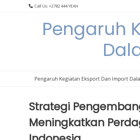
Skip
Call Us: +2782 444 YEAH
to
content
Pengaruh K
Dal
Pengaruh Kegiatan Eksport Dan Import Dal
Strategi Pengemban
Meningkatkan Perda
Indonesia