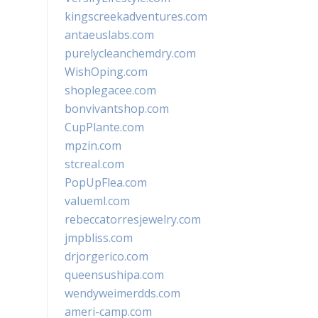
kingscreekadventures.com
antaeuslabs.com
purelycleanchemdry.com
WishOping.com
shoplegacee.com
bonvivantshop.com
CupPlante.com
mpzin.com
stcreal.com
PopUpFlea.com
valueml.com
rebeccatorresjewelry.com
jmpbliss.com
drjorgerico.com
queensushipa.com
wendyweimerdds.com
ameri-camp.com