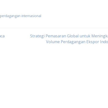
perdagangan internasional
aca
Strategi Pemasaran Global untuk Meningk
Volume Perdagangan Ekspor Indo