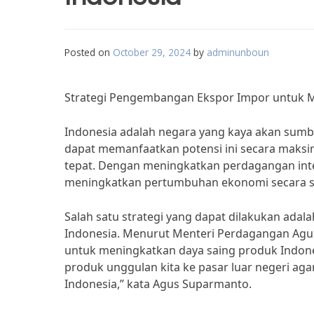
Posted on
October 29, 2024
by
adminunboun
Strategi Pengembangan Ekspor Impor untuk M
Indonesia adalah negara yang kaya akan sumb
dapat memanfaatkan potensi ini secara maksi
tepat. Dengan meningkatkan perdagangan inte
meningkatkan pertumbuhan ekonomi secara si
Salah satu strategi yang dapat dilakukan ad
Indonesia. Menurut Menteri Perdagangan Agu
untuk meningkatkan daya saing produk Indones
produk unggulan kita ke pasar luar negeri a
Indonesia,” kata Agus Suparmanto.