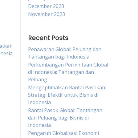
December 2023
November 2023
Recent Posts
atkan
Penawaran Global: Peluang dan
nesia
Tantangan bagi Indonesia
Perkembangan Permintaan Global
di Indonesia: Tantangan dan
Peluang
Mengoptimalkan Rantai Pasokan:
Strategi Efektif untuk Bisnis di
Indonesia
Rantai Pasok Global: Tantangan
dan Peluang bagi Bisnis di
Indonesia
Pengaruh Globalisasi Ekonomi